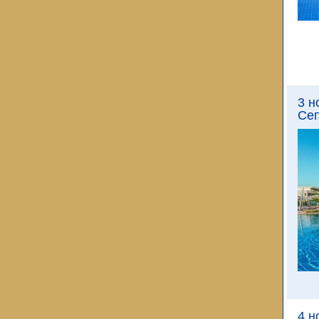
3 н
Сеп
4 н