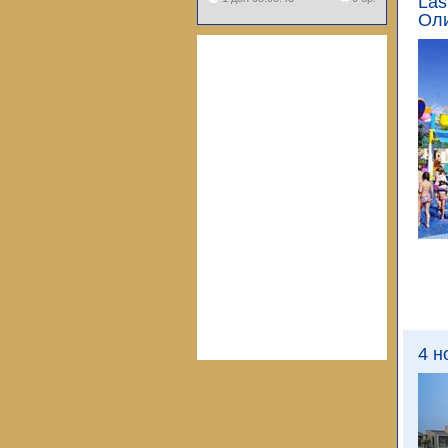
Las
Оли
4 н