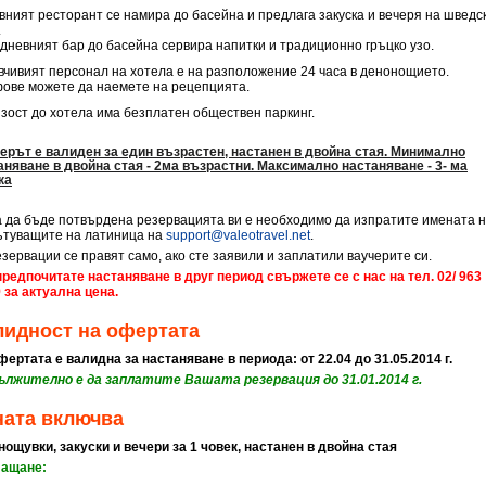
вният ресторант се намира до басейна и предлага закуска и вечеря на шведс
.
дневният бар до басейна сервира напитки и традиционно гръцко узо.
вчивият персонал на хотела е на разположение 24 часа в денонощието.
ове можете да наемете на рецепцията.
изост до хотела има безплатен обществен паркинг.
ерът е валиден за един възрастен, настанен в двойна стая. Минимално
аняване в двойна стая - 2ма възрастни. Максимално настаняване - 3- ма
ка
а да бъде потвърдена резервацията ви е необходимо да изпратите имената 
ътуващите на латиница на
support@valeotravel.net
.
езервации се правят само, ако сте заявили и заплатили ваучерите си.
предпочитате настаняване в друг период свържете се с нас на тел. 02/ 963
9 за актуална цена.
лидност на офертата
фертата е валидна за н
астаняване в периода:
от 22.04 до 31.05.2014 г.
ължително е да заплатите Вашата резервация до 31.01.2014 г.
ната включва
 нощувки, закуски и вечери за 1 човек, настанен в двойна стая
ащане: