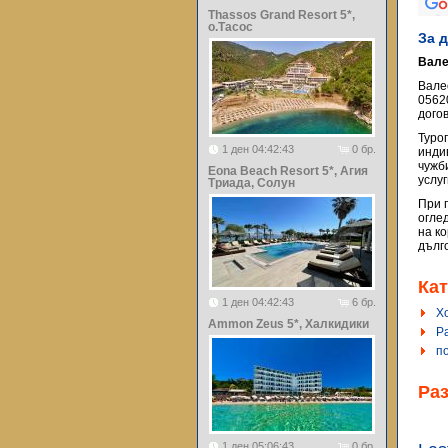
Thassos Grand Resort 5*,
о.Тасос
За 
Вале
Вале
0562
догов
Туро
1 ден 04:42:43
0 бр.
инди
чужб
Eona Beach Resort 5*, Агия
услу
Триада, Солун
При 
огле
на к
дълг
Кат
1 ден 04:42:43
6 бр.
Х
Ammon Zeus 5*, Халкидики
Р
п
Ра
1 ден 05:06:43
0 бр.