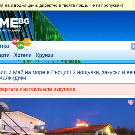
 на изгодни цени, директно в твоята поща. Не ги пропускай!
ъпка
ерти
Хотели
Круизи
ил и Май на море в Гърция! 2 нощувки, закуски и вече
 Халкидики!
ертата е изтекла или изкупена