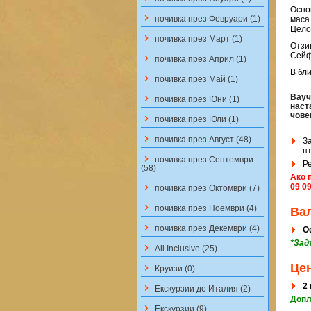
Осно
keyboard_arrow_right
почивка през Февруари (1)
маса
Цело
keyboard_arrow_right
почивка през Март (1)
Отзи
Сейф
keyboard_arrow_right
почивка през Април (1)
В бл
keyboard_arrow_right
почивка през Май (1)
Вауч
keyboard_arrow_right
почивка през Юни (1)
наст
чове
keyboard_arrow_right
почивка през Юли (1)
keyboard_arrow_right
почивка през Август (48)
З
п
keyboard_arrow_right
почивка през Септември
Р
(58)
Ако 
keyboard_arrow_right
09 0
почивка през Октомври (7)
keyboard_arrow_right
почивка през Ноември (4)
Ва
keyboard_arrow_right
почивка през Декември (4)
О
*Зад
keyboard_arrow_right
All Inclusive (25)
Це
keyboard_arrow_right
Круизи (0)
2
keyboard_arrow_right
Екскурзии до Италия (2)
Допл
keyboard_arrow_right
Екскурзии (9)