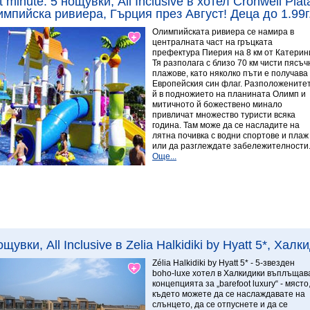
t minute: 5 нощувки, All Inclusive в хотел Cronwell Pla
мпийска ривиера, Гърция през Август! Деца до 1.99г.
Олимпийската ривиера се намира в
централната част на гръцката
префектура Пиерия на 8 км от Катерин
Тя разполага с близо 70 км чисти пясъч
плажове, като няколко пъти е получава
Европейския син флаг. Разположените
й в подножието на планината Олимп и
митичното й божествено минало
привличат множество туристи всяка
година. Там може да се насладите на
лятна почивка с водни спортове и плаж
или да разглеждате забележителности
Още...
Виж повече
8.78 Превъзходен
ощувки, All Inclusive в Zelia Halkidiki by Hyatt 5*, Хал
Zélia Halkidiki by Hyatt 5* - 5-звезден
boho-luxe хотел в Халкидики въплъщав
концепцията за „barefoot luxury“ - място
където можете да се наслаждавате на
слънцето, да се отпуснете и да се