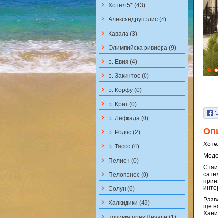
keyboard_arrow_right
Хотел 5* (43)
keyboard_arrow_right
Aлександруполис (4)
keyboard_arrow_right
Кавала (3)
keyboard_arrow_right
Олимпийска ривиера (9)
keyboard_arrow_right
о. Евия (4)
keyboard_arrow_right
о. Закинтос (0)
keyboard_arrow_right
о. Корфу (0)
keyboard_arrow_right
о. Крит (0)
keyboard_arrow_right
о. Лефкада (0)
Оп
keyboard_arrow_right
о. Родос (2)
Хотел
keyboard_arrow_right
о. Тасос (4)
Моде
keyboard_arrow_right
Пелион (0)
Стаит
keyboard_arrow_right
сате
Пелопонес (0)
прина
keyboard_arrow_right
инте
Солун (6)
Разв
keyboard_arrow_right
Халкидики (49)
ще н
Хани
keyboard_arrow_right
почивка през Януари (1)