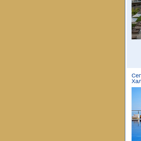
Сеп
Хал