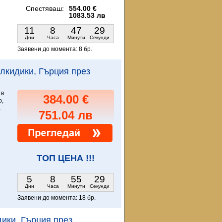
Спестяваш:
554.00 €
1083.53 лв
11
8
47
27
Дни
Часа
Минути
Секунди
Заявени до момента:
8 бр.
Халкидики, Гърция през
 в
384.00 €
p,
а
751.04 лв
ТОП ЦЕНА !!!
5
8
55
27
Дни
Часа
Минути
Секунди
Заявени до момента:
18 бр.
идики, Гърция през