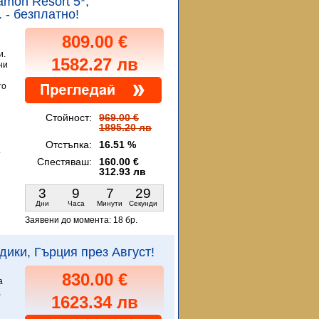
tamon Resort 5*,
 - безплатно!
809.00 €
и.
1582.27 лв
ни
то
Стойност:
969.00 €
1895.20 лв
Отстъпка:
16.51 %
.
Спестяваш:
160.00 €
312.93 лв
3
9
7
27
Дни
Часа
Минути
Секунди
Заявени до момента:
18 бр.
кидики, Гърция през Август!
830.00 €
а
,
1623.34 лв