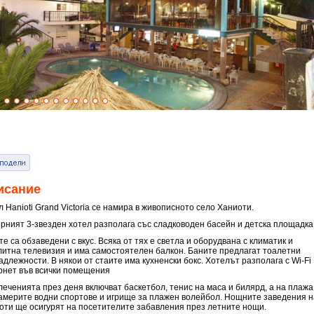
исание
 Hanioti Grand Victoria се намира в живописното село Ханиоти.
рният 3-звезден хотел разполага със сладководен басейн и детска площадка
е са обзаведени с вкус. Всяка от тях е светла и оборудвана с климатик и
литна телевизия и има самостоятелен балкон. Баните предлагат тоалетни
длежности. В някои от стаите има кухненски бокс. Хотелът разполага с Wi-Fi
рнет във всички помещения
леченията през деня включват баскетбол, тенис на маса и билярд, а на плажа
америте водни спортове и игрище за плажен волейбол. Нощните заведения н
оти ще осигурят на посетителите забавления през летните нощи.