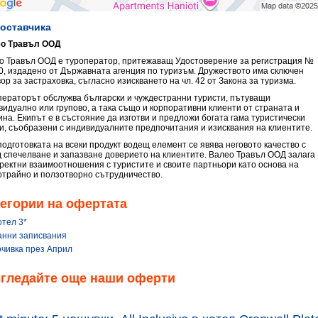
доставчика
о Травъл ООД
о Травъл ООД е туроператор, притежаващ Удостоверение за регистрация №
0, издадено от Държавната агенция по туризъм. Дружеството има сключен
ор за застраховка, съгласно изискването на чл. 42 от Закона за туризма.
ператорът обслужва български и чуждестранни туристи, пътуващи
видуално или групово, а така също и корпоративни клиенти от страната и
ина. Екипът е в състояние да изготви и предложи богата гама туристически
ги, съобразени с индивидуалните предпочитания и изисквания на клиентите.
подготовката на всеки продукт водещ елемент се явява неговото качество с
д спечелване и запазване доверието на клиентите. Валео Травъл ООД залага
оректни взаимоотношения с туристите и своите партньори като основа на
отрайно и ползотворно сътрудничество.
егории на офертата
отел 3*
анни записвания
очивка през Април
згледайте още наши оферти