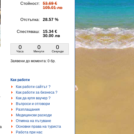
Стойност:
53.69 €
105.01 лв
Отстъпка:
28.57 %
Спестяваш:
15.34 €
30.00 лв
0
0
0
Часа
Минути
Секунди
Заявени до момента:
0 бр.
Как работи
Как работи сайтът ?
Как работи за бизнеса ?
.
Как да купя ваучер ?
Въпроси и отговори
Разплащания
Медицински разходи
Отмяна на пътуване
Основни права на туриста
а
Работа при нас