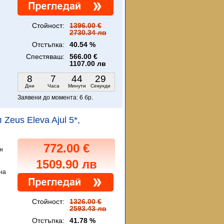
Стойност:
1396.00 €
2730.34 лв
Отстъпка:
40.54 %
Спестяваш:
566.00 €
1107.00 лв
8
7
44
27
Дни
Часа
Минути
Секунди
Заявени до момента:
6 бр.
 Zeus Eleva Ajul 5*,
772.00 €
н
1509.90 лв
на
Стойност:
1326.00 €
2593.43 лв
Отстъпка:
41.78 %