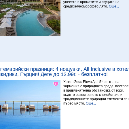
унесете в ароматите и звуците на
средиземноморското лято.
Още...
Виж повече
темврийски празници: 4 нощувки, All Inclusive в хотел
кидики, Гърция! Дете до 12.99г. - безплатно!
Хотел Zeus Eleva Ajul 5* е в пълна
хармония с природната среда, построе
в привлекателна обстановка от гори,
където естественото спокойствие и
традиционните природни елементи са 
първо място.
Още...