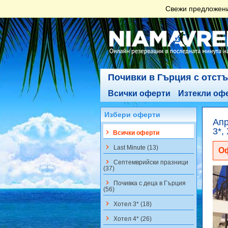
Свежи предложения
Почивки в Гърция с отст
Всички оферти
Изтекли оф
Избери оферти
Апр
3*,
keyboard_arrow_right
Всички оферти
keyboard_arrow_right
Last Minute (13)
Оф
keyboard_arrow_right
Септемврийски празници
(37)
keyboard_arrow_right
Почивка с деца в Гърция
(56)
keyboard_arrow_right
Хотел 3* (18)
keyboard_arrow_right
Хотел 4* (26)