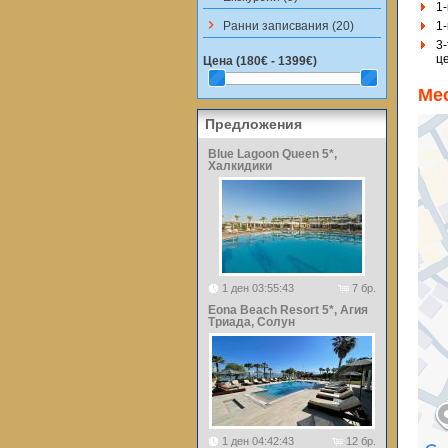
1-
keyboard_arrow_right
Ранни записвания (20)
1-
3
ц
Цена (
180€ - 1399€
)
Ме
Предложения
Blue Lagoon Queen 5*,
Халкидики
1 ден 03:55:43
7 бр.
Eona Beach Resort 5*, Агия
Триада, Солун
1 ден 04:42:43
12 бр.