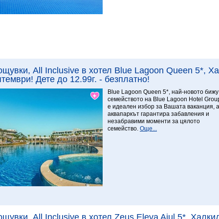
Виж повече
9.29 Изключителен
ощувки, All Inclusive в хотел Blue Lagoon Queen 5*, 
тември! Дете до 12.99г. - безплатно!
Blue Lagoon Queen 5*, най-новото бижу
семейството на Blue Lagoon Hotel Grou
е идеален избор за Вашата ваканция, 
аквапаркът гарантира забавления и
незабравими моменти за цялото
семейство.
Още...
Виж повече
ощувки, All Inclusive в хотел Zeus Eleva Ajul 5*, Халк