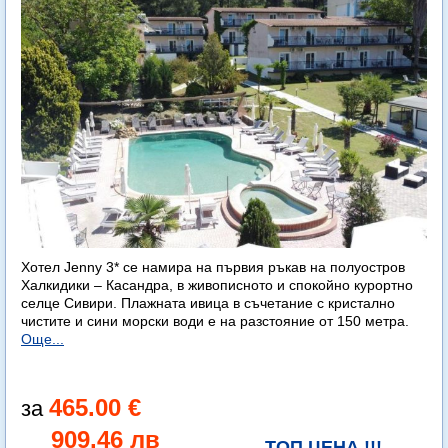
Хотел Jenny 3* се намира на първия ръкав на полуостров
Халкидики – Касандра, в живописното и спокойно курортно
селце Сивири. Плажната ивица в съчетание с кристално
чистите и сини морски води е на разстояние от 150 метра.
Още...
465.00 €
909.46 лв
ТОП ЦЕНА !!!