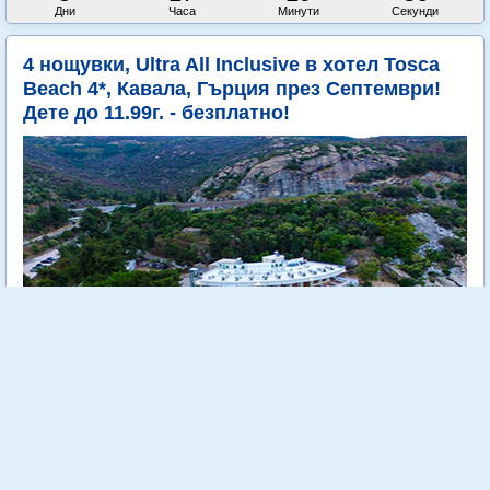
Дни
Часа
Минути
Секунди
4 нощувки, Ultra All Inclusive в хотел Tosca
Beach 4*, Кавала, Гърция през Септември!
Дете до 11.99г. - безплатно!
Tosca Beach е уютен 4 звезден хотел, разположен на самия
морски бряг сред зеленина и на метри от кристално чистите