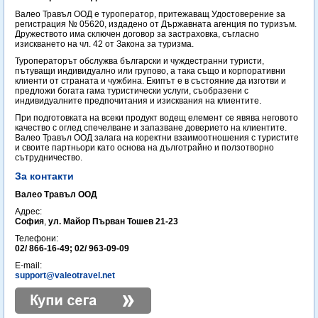
Валео Травъл ООД е туроператор, притежаващ Удостоверение за
регистрация № 05620, издадено от Държавната агенция по туризъм.
Дружеството има сключен договор за застраховка, съгласно
изискването на чл. 42 от Закона за туризма.
Туроператорът обслужва български и чуждестранни туристи,
пътуващи индивидуално или групово, а така също и корпоративни
клиенти от страната и чужбина. Екипът е в състояние да изготви и
предложи богата гама туристически услуги, съобразени с
индивидуалните предпочитания и изисквания на клиентите.
При подготовката на всеки продукт водещ елемент се явява неговото
качество с оглед спечелване и запазване доверието на клиентите.
Валео Травъл ООД залага на коректни взаимоотношения с туристите
и своите партньори като основа на дълготрайно и ползотворно
сътрудничество.
За контакти
Валео Травъл ООД
Адрес:
София
,
ул. Майор Първан Тошев 21-23
Телефони:
02/ 866-16-49; 02/ 963-09-09
E-mail:
support@valeotravel.net