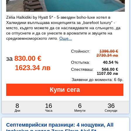
Zélia Halkidiki by Hyatt 5* - 5-звезден boho-luxe хотел в
Халкидики въплъщава концепцията за „barefoot luxury“ -
място, където можете да се наслаждавате на слънцето, да
се отпуснете и да се унесете в ароматите и звуците на
средиземноморското лято.
Още...
Стойност:
1396.00 €
2730.34 лв
830.00 €
Отстъпка:
40.54 %
1623.34 лв
Спестяваш:
566.00 €
1107.00 лв
Заявени до момента:
6 бр.
8
16
6
35
Дни
Часа
Минути
Секунди
Септемврийски празници: 4 нощувки, All