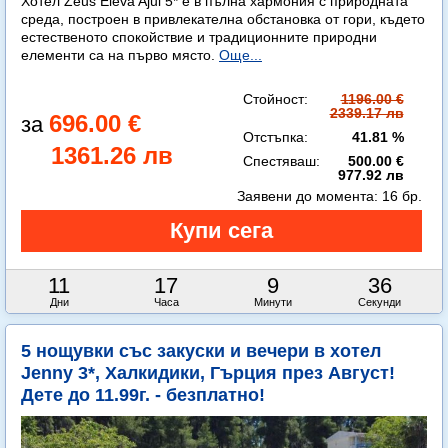
Хотел Zeus Eleva Ajul 5* е в пълна хармония с природната
среда, построен в привлекателна обстановка от гори, където
естественото спокойствие и традиционните природни
елементи са на първо място.
Още...
Стойност:
1196.00 €
2339.17 лв
696.00 €
Отстъпка:
41.81 %
1361.26 лв
Спестяваш:
500.00 €
977.92 лв
Заявени до момента:
16 бр.
11
17
9
35
Дни
Часа
Минути
Секунди
5 нощувки със закуски и вечери в хотел
Jenny 3*, Халкидики, Гърция през Август!
Дете до 11.99г. - безплатно!