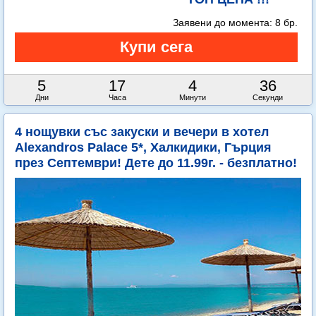
Заявени до момента:
8 бр.
5
17
4
35
Дни
Часа
Минути
Секунди
4 нощувки със закуски и вечери в хотел
Alexandros Palace 5*, Халкидики, Гърция
през Септември! Дете до 11.99г. - безплатно!