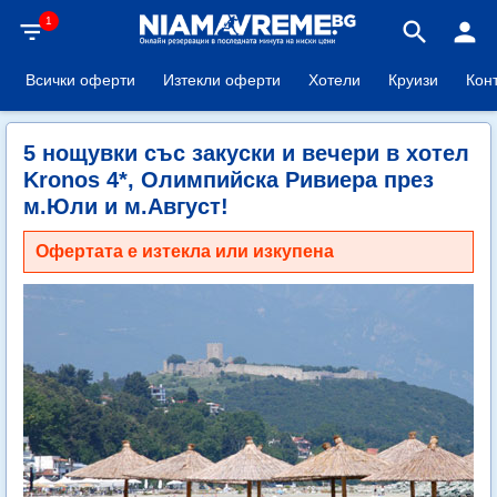
1
filter_list
search
person
Всички оферти
Изтекли оферти
Хотели
Круизи
Кон
5 нощувки със закуски и вечери в хотел
Kronos 4*, Олимпийска Ривиера през
м.Юли и м.Август!
Офертата е изтекла или изкупена