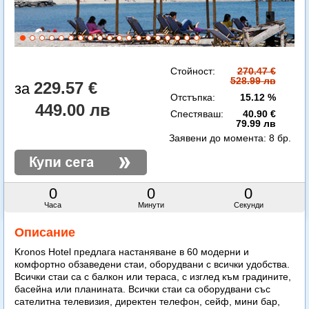
Стойност:
270.47 €
528.99 лв
229.57 €
Отстъпка:
15.12 %
449.00 лв
Спестяваш:
40.90 €
79.99 лв
Заявени до момента:
8 бр.
0
0
0
Часа
Минути
Секунди
Описание
Kronos Hotel предлага настаняване в 60 модерни и
комфортно обзаведени стаи, оборудвани с всички удобства.
Всички стаи са с балкон или тераса, с изглед към градините,
басейна или планината. Всички стаи са оборудвани със
сателитна телевизия, директен телефон, сейф, мини бар,