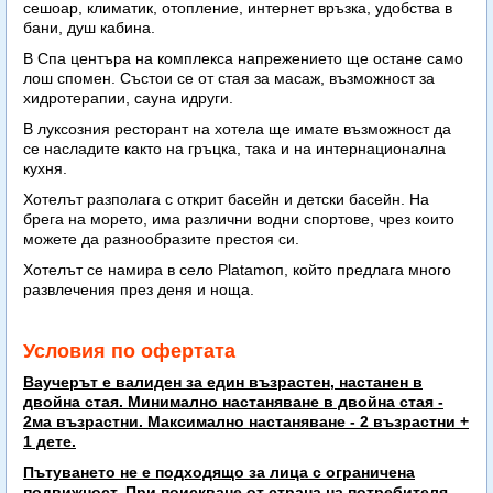
сешоар, климатик, отопление, интернет връзка, удобства в
бани, душ кабина.
В Спа центъра на комплекса напрежението ще остане само
лош спомен. Състои се от стая за масаж, възможност за
хидротерапии, сауна идруги.
В луксозния ресторант на хотела ще имате възможност да
се насладите както на гръцка, така и на интернационална
кухня.
Хотелът разполага с открит басейн и детски басейн. На
брега на морето, има различни водни спортове, чрез които
можете да разнообразите престоя си.
Хотелът се намира в село Platamoп, който предлага много
развлечения през деня и ноща.
Условия по офертата
Ваучерът е валиден за един възрастен, настанен в
двойна стая. Минимално настаняване в двойна стая -
2ма възрастни. Максимално настаняване - 2 възрастни +
1 дете.
Пътуването не е подходящо за лица с ограничена
подвижност. При поискване от страна на потребителя,