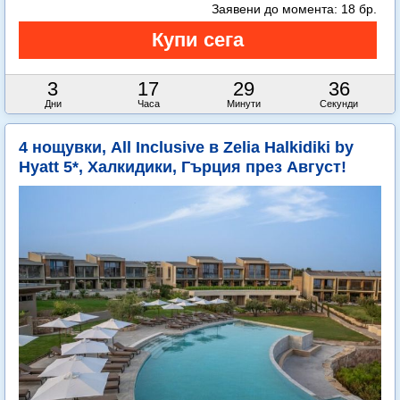
Заявени до момента:
18 бр.
3
17
29
35
Дни
Часа
Минути
Секунди
4 нощувки, All Inclusive в Zelia Halkidiki by
Hyatt 5*, Халкидики, Гърция през Август!