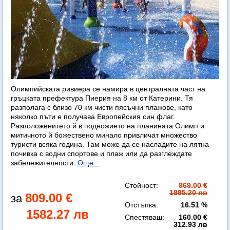
Олимпийската ривиера се намира в централната част на
гръцката префектура Пиерия на 8 км от Катерини. Тя
разполага с близо 70 км чисти пясъчни плажове, като
няколко пъти е получава Европейския син флаг.
Разположенитето й в подножието на планината Олимп и
митичното й божествено минало привличат множество
туристи всяка година. Там може да се насладите на лятна
почивка с водни спортове и плаж или да разглеждате
забележителности.
Още...
Стойност:
969.00 €
1895.20 лв
809.00 €
Отстъпка:
16.51 %
1582.27 лв
Спестяваш:
160.00 €
312.93 лв