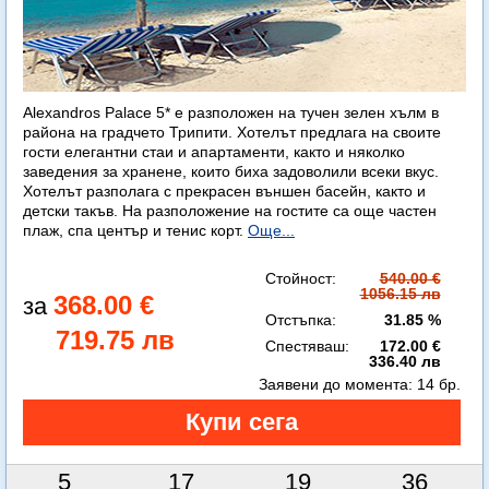
Alexandros Palace 5* e разположен на тучен зелен хълм в
района на градчето Трипити. Хотелът предлага на своите
гости елегантни стаи и апартаменти, както и няколко
заведения за хранене, които биха задоволили всеки вкус.
Хотелът разполага с прекрасен външен басейн, както и
детски такъв. На разположение на гостите са още частен
плаж, спа център и тенис корт.
Още...
Стойност:
540.00 €
1056.15 лв
368.00 €
Отстъпка:
31.85 %
719.75 лв
Спестяваш:
172.00 €
336.40 лв
Заявени до момента:
14 бр.
5
17
19
35