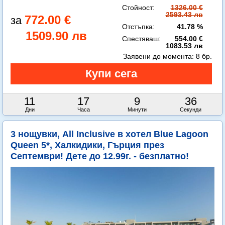
Стойност:
1326.00 €
2593.43 лв
772.00 €
Отстъпка:
41.78 %
1509.90 лв
Спестяваш:
554.00 €
1083.53 лв
Заявени до момента:
8 бр.
11
17
9
35
Дни
Часа
Минути
Секунди
3 нощувки, All Inclusive в хотел Blue Lagoon
Queen 5*, Халкидики, Гърция през
Септември! Дете до 12.99г. - безплатно!