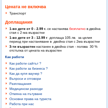
Цената не включва
Транспорт
Доплащания
1-во дете от 0 - 2.99 г.
се настанява
безплатно
в двойна
стая с 2-ма възрастни
1-во дете от 3 - 12.99 г
. доплаща 105 лв. за целия
период при настаняване в двойна стая с 2ма възрастни
3-ти възрастен
настанен в двойна стая - ползва 30 %
отстъпка от цената на възрастен
Как работи
Как работи сайтът ?
Как работи за бизнеса ?
Как да купя ваучер ?
Въпроси и отговори
Разплащания
Медицински разходи
Отмяна на пътуване
Основни права на туриста
Работа при нас