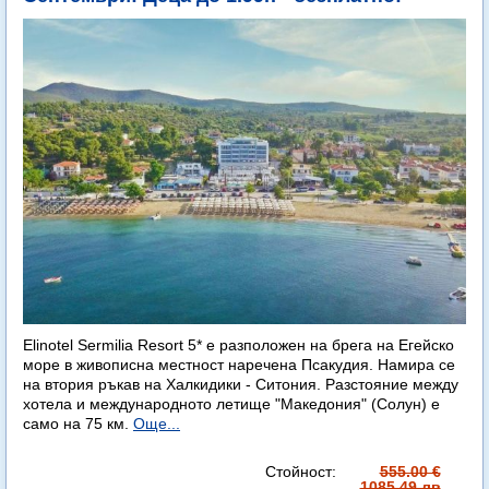
Elinotel Sermilia Resort 5* е разположен на брега на Егейско
море в живописна местност наречена Псакудия. Намира се
на втория ръкав на Халкидики - Ситония. Разстояние между
хотела и международното летище "Македония" (Солун) е
само на 75 км.
Още...
Стойност:
555.00 €
1085.49 лв