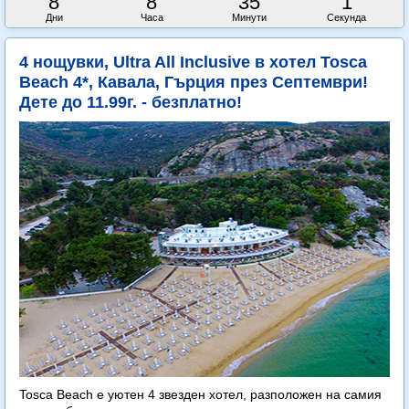
8
8
34
59
Дни
Часа
Минути
Секунди
4 нощувки, Ultra All Inclusive в хотел Tosca
Beach 4*, Кавала, Гърция през Септември!
Дете до 11.99г. - безплатно!
Tosca Beach е уютен 4 звезден хотел, разположен на самия