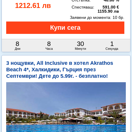
Отстъпка:
48.80 %
1212.61 лв
Спестяваш:
591.00 €
1155.90 лв
Заявени до момента:
10 бр.
8
8
29
59
Дни
Часа
Минути
Секунди
3 нощувки, All Inclusive в хотел Akrathos
Beach 4*, Халкидики, Гърция през
Септември! Дете до 5.99г. - безплатно!