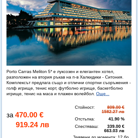
Porto Carras Meliton 5* е луксозен и елегантен хотел,
разположен на втория ръкав на п-в Халкидики - Ситония.
Комплексът предлага също и отлични спортни съоръжения -
голф игрище, тенис корт, футболно игрище, баскетболно
игрище, тенис на маса и плажен волейбол.
Още...
Стойност:
809.00 €
1582.27 лв
470.00 €
Отстъпка:
41.90 %
919.24 лв
Спестяваш:
339.00 €
663.03 лв
Заявени до момента:
12 бр.