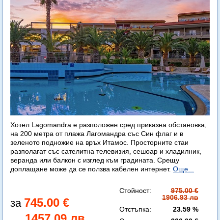
Хотел Lagomandra е разположен сред приказна обстановка,
на 200 метра от плажа Лагомандра със Син флаг и в
зеленото подножие на връх Итамос. Просторните стаи
разполагат със сателитна телевизия, сешоар и хладилник,
веранда или балкон с изглед към градината. Срещу
доплащане може да се ползва кабелен интернет.
Още...
Стойност:
975.00 €
1906.93 лв
745.00 €
Отстъпка:
23.59 %
1457.09 лв