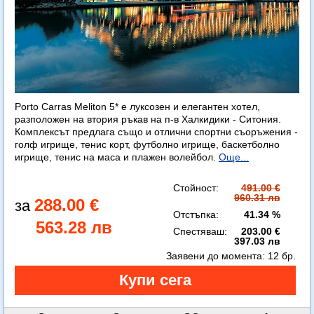
Porto Carras Meliton 5* е луксозен и елегантен хотел,
разположен на втория ръкав на п-в Халкидики - Ситония.
Комплексът предлага също и отлични спортни съоръжения -
голф игрище, тенис корт, футболно игрище, баскетболно
игрище, тенис на маса и плажен волейбол.
Още...
Стойност:
491.00 €
960.31 лв
288.00 €
Отстъпка:
41.34 %
563.28 лв
Спестяваш:
203.00 €
397.03 лв
Заявени до момента:
12 бр.