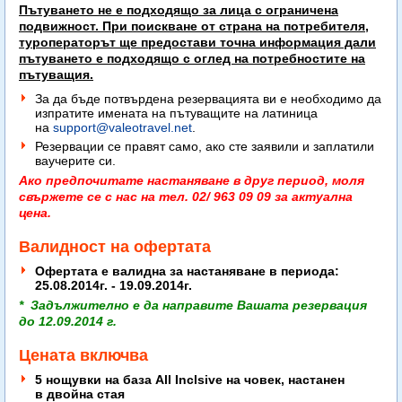
Пътуването не е подходящо за лица с ограничена
подвижност. При поискване от страна на потребителя,
туроператорът ще предостави точна информация дали
пътуването е подходящо с оглед на потребностите на
пътуващия.
За да бъде потвърдена резервацията ви е необходимо да
изпратите имената на пътуващите на латиница
на
support@valeotravel.net
.
Резервации се правят само, ако сте заявили и заплатили
ваучерите си.
Ако предпочитате настаняване в друг период, моля
свържете се с нас на тел. 02/ 963 09 09 за актуална
цена.
Валидност на офертата
Офертата е валидна за настаняване в периода:
25.08.2014г. - 19.09.2014г.
* Задължително е да направите Вашата резервация
до 12.09.2014 г.
Цената включва
5 нощувки на база All Inclsive на човек, настанен
в двойна стая