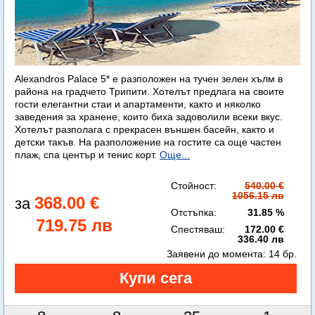
Alexandros Palace 5* e разположен на тучен зелен хълм в
района на градчето Трипити. Хотелът предлага на своите
гости елегантни стаи и апартаменти, както и няколко
заведения за хранене, които биха задоволили всеки вкус.
Хотелът разполага с прекрасен външен басейн, както и
детски такъв. На разположение на гостите са още частен
плаж, спа център и тенис корт.
Още...
Стойност:
540.00 €
1056.15 лв
368.00 €
Отстъпка:
31.85 %
719.75 лв
Спестяваш:
172.00 €
336.40 лв
Заявени до момента:
14 бр.