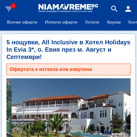
1
filter_list
search
person
Всички оферти
Изтекли оферти
Хотели
Круизи
Кон
5 нощувки, All Inclusive в Хотел Holidays
In Evia 3*, o. Евия през м. Август и
Септември!
Офертата е изтекла или изкупена