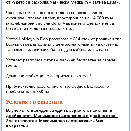
от където се разкрива магическа гледка към залива Евиан.
Чрез подземен проход хотела се свързва с частен
охраняван пясъчен плаж, простиращ се на 14.000 кв.м. и
класифициран със син флаг. Чадърите и шезлонгите са
безплатни около басейна на хотела.
Хотел Holidays in Evia разполага с 334 стаи от различен тип.
Всички стаи разполагат с централна климатична система,
телевизор, хладилник, баня с душ кабина или с вана.
Хотелът разполага с голям паркинг, безплатен за своите
гости.
Домашни любимци не се приемат в хотела!
Приблизително разстояние от гр. София, България е
приблизително 750 км.
Условия по офертата
Ваучерът е валиден за един възрастен, настанен в
двойна стая. Минимално настаняване в двойна стая -
2ма възрастни. Максимално настаняване - 3ма
възрастни.