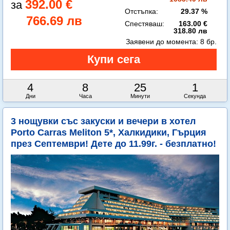
392.00 €
Отстъпка:
29.37 %
766.69 лв
Спестяваш:
163.00 €
318.80 лв
Заявени до момента:
8 бр.
4
8
24
59
Дни
Часа
Минути
Секунди
3 нощувки със закуски и вечери в хотел
Porto Carras Meliton 5*, Халкидики, Гърция
през Септември! Дете до 11.99г. - безплатно!