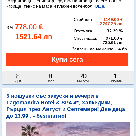
голф игрище, тенис корт, футболно игрище, баскетболно
игрище, тенис на маса и плажен волейбол.
Още...
Стойност:
1149.00 €
2247.25 лв
778.00 €
Отстъпка:
32.29 %
1521.64 лв
Спестяваш:
371.00 €
725.61 лв
Заявени до момента:
14 бр.
8
8
19
59
Дни
Часа
Минути
Секунди
5 нощувки със закуски и вечери в
Lagomandra Hotel & SPA 4*, Халкидики,
Гърция през Август и Септември! Две деца
до 13.99г. - безплатно!