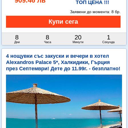
909.46 лв
ТОП ЦЕНА !!!
Заявени до момента:
8 бр.
8
8
19
59
Дни
Часа
Минути
Секунди
4 нощувки със закуски и вечери в хотел
Alexandros Palace 5*, Халкидики, Гърция
през Септември! Дете до 11.99г. - безплатно!