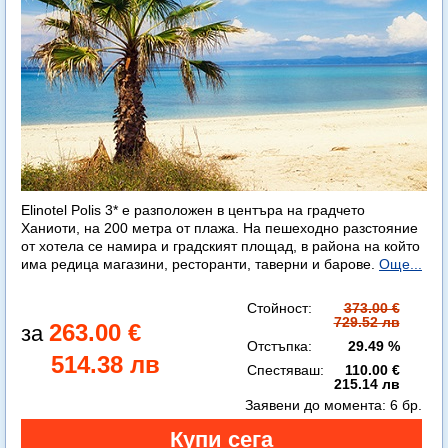
Elinotel Polis 3* е разположен в центъра на градчето
Ханиоти, на 200 метра от плажа. На пешеходно разстояние
от хотела се намира и градският площад, в района на който
има редица магазини, ресторанти, таверни и барове.
Още...
Стойност:
373.00 €
729.52 лв
263.00 €
Отстъпка:
29.49 %
514.38 лв
Спестяваш:
110.00 €
215.14 лв
Заявени до момента:
6 бр.