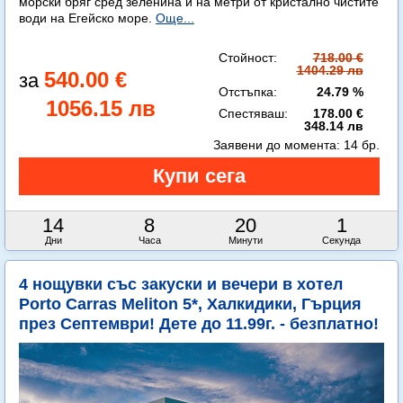
морски бряг сред зеленина и на метри от кристално чистите
води на Егейско море.
Още...
Стойност:
718.00 €
1404.29 лв
540.00 €
Отстъпка:
24.79 %
1056.15 лв
Спестяваш:
178.00 €
348.14 лв
Заявени до момента:
14 бр.
14
8
19
59
Дни
Часа
Минути
Секунди
4 нощувки със закуски и вечери в хотел
Porto Carras Meliton 5*, Халкидики, Гърция
през Септември! Дете до 11.99г. - безплатно!