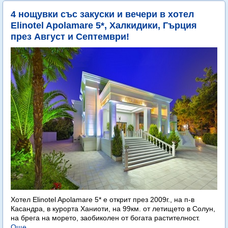
4 нощувки със закуски и вечери в хотел
Elinotel Apolamare 5*, Халкидики, Гърция
през Август и Септември!
Хотел Elinotel Apolamare 5* е открит през 2009г., на п-в
Касандра, в курорта Ханиоти, на 99км. от летището в Солун,
на брега на морето, заобиколен от богата растителност.
Още...