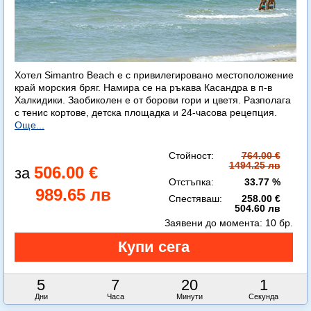
Хотел Simantro Beach е с привилегировано местоположение
край морския бряг. Намира се на ръкава Касандра в п-в
Халкидики. Заобиколен е от борови гори и цветя. Разполага
с тенис кортове, детска площадка и 24-часова рецепция.
Още...
Стойност:
764.00 €
1494.25 лв
506.00 €
Отстъпка:
33.77 %
989.65 лв
Спестяваш:
258.00 €
504.60 лв
Заявени до момента:
10 бр.
5
7
19
59
Дни
Часа
Минути
Секунди