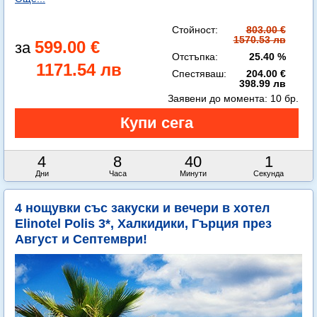
Стойност:
803.00 €
1570.53 лв
599.00 €
Отстъпка:
25.40 %
1171.54 лв
Спестяваш:
204.00 €
398.99 лв
Заявени до момента:
10 бр.
4
8
39
59
Дни
Часа
Минути
Секунди
4 нощувки със закуски и вечери в хотел
Elinotel Polis 3*, Халкидики, Гърция през
Август и Септември!