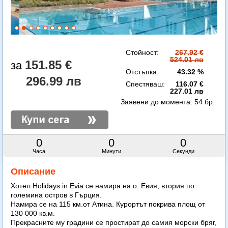
Стойност:
267.92 €
524.01 лв
151.85 €
Отстъпка:
43.32 %
296.99 лв
Спестяваш:
116.07 €
227.01 лв
Заявени до момента:
54 бр.
0
0
0
Часа
Минути
Секунди
Описание
Хотел Holidays in Evia се намира на о. Евия, втория по
големина остров в Гърция.
Намира се на 115 км.от Атина. Курортът покрива площ от
130 000 кв.м.
Прекрасните му градини се простират до самия морски бряг,