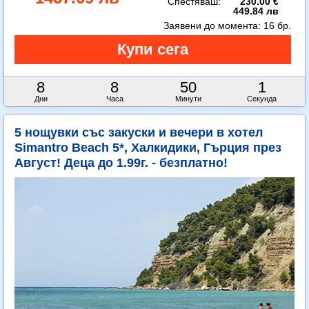
Спестяваш:
230.00 €
449.84 лв
Заявени до момента:
16 бр.
8
8
49
59
Дни
Часа
Минути
Секунди
5 нощувки със закуски и вечери в хотел
Simantro Beach 5*, Халкидики, Гърция през
Август! Деца до 1.99г. - безплатно!