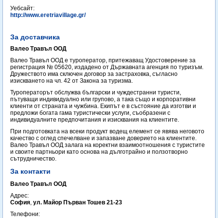
Уебсайт:
http://www.eretriavillage.gr/
За доставчика
Валео Травъл ООД
Валео Травъл ООД е туроператор, притежаващ Удостоверение за
регистрация № 05620, издадено от Държавната агенция по туризъм.
Дружеството има сключен договор за застраховка, съгласно
изискването на чл. 42 от Закона за туризма.
Туроператорът обслужва български и чуждестранни туристи,
пътуващи индивидуално или групово, а така също и корпоративни
клиенти от страната и чужбина. Екипът е в състояние да изготви и
предложи богата гама туристически услуги, съобразени с
индивидуалните предпочитания и изисквания на клиентите.
При подготовката на всеки продукт водещ елемент се явява неговото
качество с оглед спечелване и запазване доверието на клиентите.
Валео Травъл ООД залага на коректни взаимоотношения с туристите
и своите партньори като основа на дълготрайно и ползотворно
сътрудничество.
За контакти
Валео Травъл ООД
Адрес:
София
,
ул. Майор Първан Тошев 21-23
Телефони: