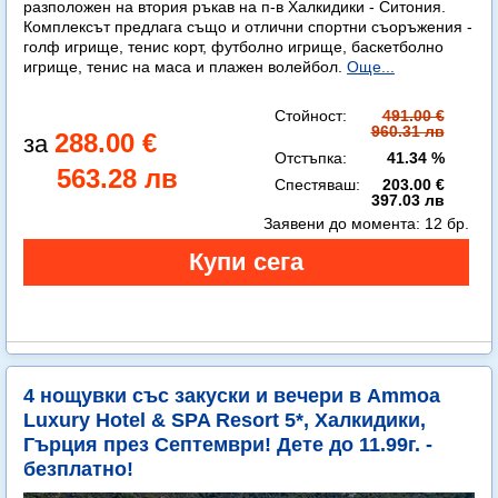
разположен на втория ръкав на п-в Халкидики - Ситония.
Комплексът предлага също и отлични спортни съоръжения -
голф игрище, тенис корт, футболно игрище, баскетболно
игрище, тенис на маса и плажен волейбол.
Още...
Стойност:
491.00 €
960.31 лв
288.00 €
Отстъпка:
41.34 %
563.28 лв
Спестяваш:
203.00 €
397.03 лв
Заявени до момента:
12 бр.
4 нощувки със закуски и вечери в Ammoa
Luxury Hotel & SPA Resort 5*, Халкидики,
Гърция през Септември! Дете до 11.99г. -
безплатно!