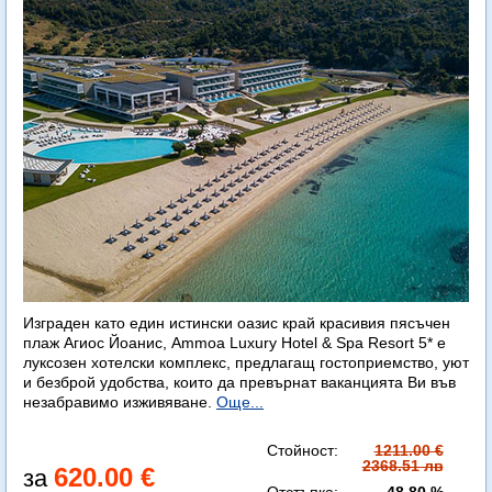
Изграден като един истински оазис край красивия пясъчен
плаж Агиос Йоанис, Ammoa Luxury Hotel & Spa Resort 5* е
луксозен хотелски комплекс, предлагащ гостоприемство, уют
и безброй удобства, които да превърнат ваканцията Ви във
незабравимо изживяване.
Още...
Стойност:
1211.00 €
2368.51 лв
620.00 €