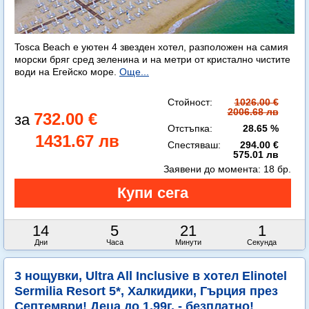
Tosca Beach е уютен 4 звезден хотел, разположен на самия
морски бряг сред зеленина и на метри от кристално чистите
води на Егейско море.
Още...
Стойност:
1026.00 €
2006.68 лв
732.00 €
Отстъпка:
28.65 %
1431.67 лв
Спестяваш:
294.00 €
575.01 лв
Заявени до момента:
18 бр.
14
5
20
59
Дни
Часа
Минути
Секунди
3 нощувки, Ultra All Inclusive в хотел Elinotel
Sermilia Resort 5*, Халкидики, Гърция през
Септември! Деца до 1.99г. - безплатно!