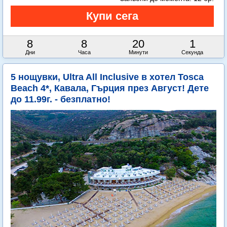
8
8
19
59
Дни
Часа
Минути
Секунди
5 нощувки, Ultra All Inclusive в хотел Tosca
Beach 4*, Кавала, Гърция през Август! Дете
до 11.99г. - безплатно!