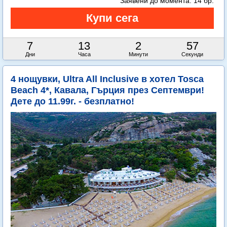
Заявени до момента:
14 бр.
7
13
2
56
Дни
Часа
Минути
Секунди
4 нощувки, Ultra All Inclusive в хотел Tosca
Beach 4*, Кавала, Гърция през Септември!
Дете до 11.99г. - безплатно!