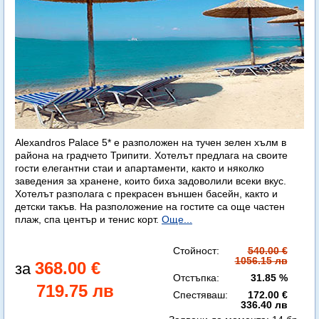
Alexandros Palace 5* e разположен на тучен зелен хълм в
района на градчето Трипити. Хотелът предлага на своите
гости елегантни стаи и апартаменти, както и няколко
заведения за хранене, които биха задоволили всеки вкус.
Хотелът разполага с прекрасен външен басейн, както и
детски такъв. На разположение на гостите са още частен
плаж, спа център и тенис корт.
Още...
Стойност:
540.00 €
1056.15 лв
368.00 €
Отстъпка:
31.85 %
719.75 лв
Спестяваш:
172.00 €
336.40 лв