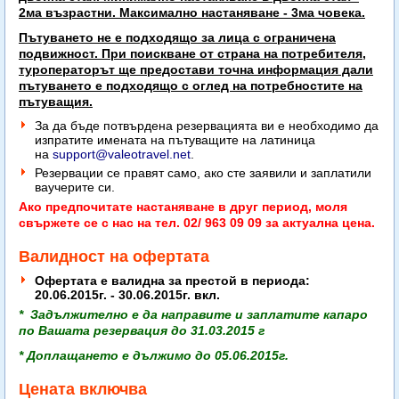
2ма възрастни. Максимално настаняване - 3ма човека.
Пътуването не е подходящо за лица с ограничена
подвижност. При поискване от страна на потребителя,
туроператорът ще предостави точна информация дали
пътуването е подходящо с оглед на потребностите на
пътуващия.
За да бъде потвърдена резервацията ви е необходимо да
изпратите имената на пътуващите на латиница
на
support@valeotravel.net
.
Резервации се правят само, ако сте заявили и заплатили
ваучерите си.
Ако предпочитате настаняване в друг период, моля
свържете се с нас на тел. 02/ 963 09 09 за актуална цена.
Валидност на офертата
Офертата е валидна за престой в периода:
20.06.2015г. - 30.06.2015г. вкл.
* Задължително е да направите и заплатите капаро
по Вашата резервация до 31.03.2015 г
* Доплащането е дължимо до 05.06.2015г.
Цената включва