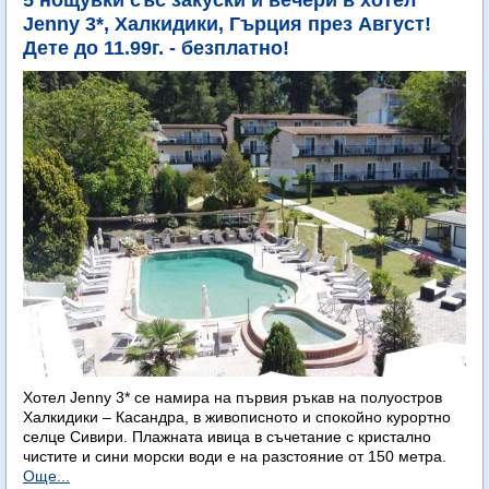
5 нощувки със закуски и вечери в хотел
Jenny 3*, Халкидики, Гърция през Август!
Дете до 11.99г. - безплатно!
Хотел Jenny 3* се намира на първия ръкав на полуостров
Халкидики – Касандра, в живописното и спокойно курортно
селце Сивири. Плажната ивица в съчетание с кристално
чистите и сини морски води е на разстояние от 150 метра.
Още...