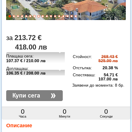
213.72 €
418.00 лв
Плащаш сега:
Стойност:
268.43 €
107.37 € / 210.00 лв
525.00 лв
Отстъпка:
20.38 %
Доплащаш:
106.35 € / 208.00 лв
Спестяваш:
54.71 €
107.00 лв
Заявени до момента:
8 бр.
0
0
0
Часа
Минути
Секунди
Описание