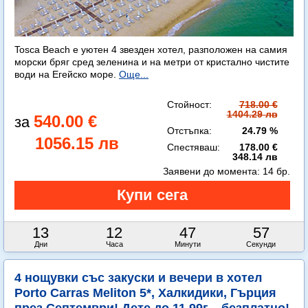
Tosca Beach е уютен 4 звезден хотел, разположен на самия
морски бряг сред зеленина и на метри от кристално чистите
води на Егейско море.
Още...
Стойност:
718.00 €
1404.29 лв
540.00 €
Отстъпка:
24.79 %
1056.15 лв
Спестяваш:
178.00 €
348.14 лв
Заявени до момента:
14 бр.
13
12
47
56
Дни
Часа
Минути
Секунди
4 нощувки със закуски и вечери в хотел
Porto Carras Meliton 5*, Халкидики, Гърция