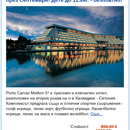
през Септември! Дете до 11.99г. - безплатно!
Porto Carras Meliton 5* е луксозен и елегантен хотел,
разположен на втория ръкав на п-в Халкидики - Ситония.
Комплексът предлага също и отлични спортни съоръжения -
голф игрище, тенис корт, футболно игрище, баскетболно
игрище, тенис на маса и плажен волейбол.
Още...
Стойност:
809.00 €