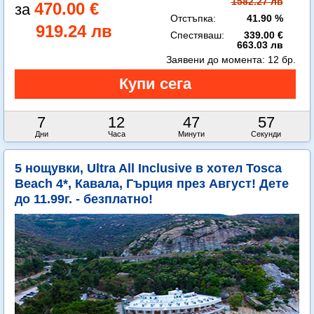
1582.27 лв
470.00 €
Отстъпка:
41.90 %
919.24 лв
Спестяваш:
339.00 €
663.03 лв
Заявени до момента:
12 бр.
7
12
47
56
Дни
Часа
Минути
Секунди
5 нощувки, Ultra All Inclusive в хотел Tosca
Beach 4*, Кавала, Гърция през Август! Дете
до 11.99г. - безплатно!