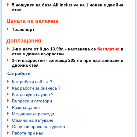
5 нощувки на база All Inclusive на 1 човек в двойна
стая
Цената не включва
Транспорт
Доплащания
1-во дете от 0 до 13.99г. - настанява се
безплатно
в
стая с двама възрастни
3-ти възрастен - заплаща 202 лв при настаняване в
двойна стая
Как работи
Как работи сайтът ?
Как работи за бизнеса ?
Как да купя ваучер ?
Въпроси и отговори
Разплащания
Медицински разходи
Отмяна на пътуване
Основни права на туриста
Работа при нас