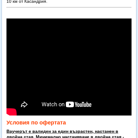
10 км от Касандрия.
Условия по офертата
Ваучерът е валиден за един възрастен, настанен в
двойна стая. Минимално настаняване в двойна стая -