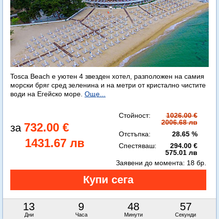
Tosca Beach е уютен 4 звезден хотел, разположен на самия
морски бряг сред зеленина и на метри от кристално чистите
води на Егейско море.
Още...
Стойност:
1026.00 €
2006.68 лв
732.00 €
Отстъпка:
28.65 %
1431.67 лв
Спестяваш:
294.00 €
575.01 лв
Заявени до момента:
18 бр.
13
9
48
56
Дни
Часа
Минути
Секунди