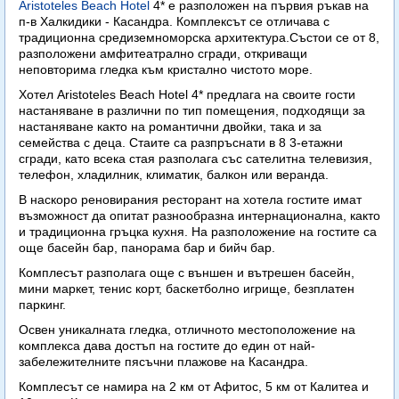
Aristoteles Beach Hotel
4* е разположен на първия ръкав на
п-в Халкидики - Касандра. Комплексът се отличава с
традиционна средиземноморска архитектура.Състои се от 8,
разположени амфитеатрално сгради, откриващи
неповторима гледка към кристално чистото море.
Хотел Aristoteles Beach Hotel 4* предлага на своите гости
настаняване в различни по тип помещения, подходящи за
настаняване както на романтични двойки, така и за
семейства с деца. Стаите са разпръснати в 8 3-етажни
сгради, като всека стая разполага със сателитна телевизия,
телефон, хладилник, климатик, балкон или веранда.
В наскоро реновирания ресторант на хотела гостите имат
възможност да опитат разнообразна интернационална, както
и традиционна гръцка кухня. На разположение на гостите са
още басейн бар, панорама бар и бийч бар.
Комплесът разполага още с външен и вътрешен басейн,
мини маркет, тенис корт, баскетболно игрище, безплатен
паркинг.
Освен уникалната гледка, отличното местоположение на
комплекса дава достъп на гостите до един от най-
забележителните пясъчни плажове на Касандра.
Комплесът се намира на 2 км от Афитос, 5 км от Калитеа и