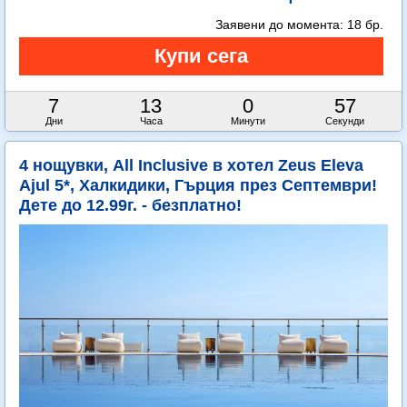
Заявени до момента:
18 бр.
7
13
0
56
Дни
Часа
Минути
Секунди
4 нощувки, All Inclusive в хотел Zeus Eleva
Ajul 5*, Халкидики, Гърция през Септември!
Дете до 12.99г. - безплатно!