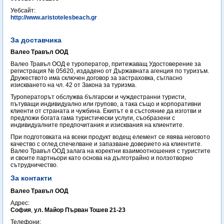
Уебсайт:
http://www.aristotelesbeach.gr
За доставчика
Валео Травъл ООД
Валео Травъл ООД е туроператор, притежаващ Удостоверение за
регистрация № 05620, издадено от Държавната агенция по туризъм.
Дружеството има сключен договор за застраховка, съгласно
изискването на чл. 42 от Закона за туризма.
Туроператорът обслужва български и чуждестранни туристи,
пътуващи индивидуално или групово, а така също и корпоративни
клиенти от страната и чужбина. Екипът е в състояние да изготви и
предложи богата гама туристически услуги, съобразени с
индивидуалните предпочитания и изисквания на клиентите.
При подготовката на всеки продукт водещ елемент се явява неговото
качество с оглед спечелване и запазване доверието на клиентите.
Валео Травъл ООД залага на коректни взаимоотношения с туристите
и своите партньори като основа на дълготрайно и ползотворно
сътрудничество.
За контакти
Валео Травъл ООД
Адрес:
София
,
ул. Майор Първан Тошев 21-23
Телефони: