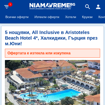
1
filter_list
search
person
Всички оферти
Изтекли оферти
Хотели
Круизи
Кон
5 нощувки, All Inclusive в Aristoteles
Beach Hotel 4*, Халкидики, Гърция през
м.Юни!
Офертата е изтекла или изкупена