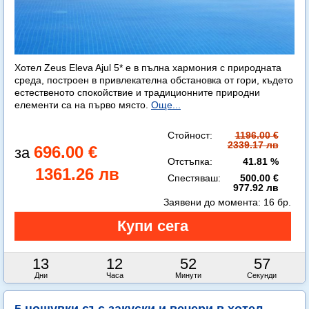
Хотел Zeus Eleva Ajul 5* е в пълна хармония с природната
среда, построен в привлекателна обстановка от гори, където
естественото спокойствие и традиционните природни
елементи са на първо място.
Още...
Стойност:
1196.00 €
2339.17 лв
696.00 €
Отстъпка:
41.81 %
1361.26 лв
Спестяваш:
500.00 €
977.92 лв
Заявени до момента:
16 бр.
13
12
52
56
Дни
Часа
Минути
Секунди