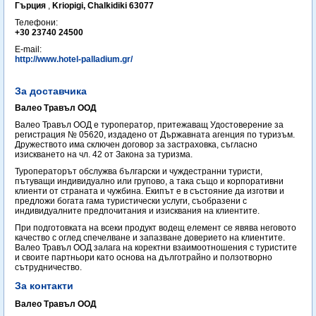
Гърция
,
Kriopigi, Chalkidiki 63077
Телефони:
+30 23740 24500
E-mail:
http://www.hotel-palladium.gr/
За доставчика
Валео Травъл ООД
Валео Травъл ООД е туроператор, притежаващ Удостоверение за
регистрация № 05620, издадено от Държавната агенция по туризъм.
Дружеството има сключен договор за застраховка, съгласно
изискването на чл. 42 от Закона за туризма.
Туроператорът обслужва български и чуждестранни туристи,
пътуващи индивидуално или групово, а така също и корпоративни
клиенти от страната и чужбина. Екипът е в състояние да изготви и
предложи богата гама туристически услуги, съобразени с
индивидуалните предпочитания и изисквания на клиентите.
При подготовката на всеки продукт водещ елемент се явява неговото
качество с оглед спечелване и запазване доверието на клиентите.
Валео Травъл ООД залага на коректни взаимоотношения с туристите
и своите партньори като основа на дълготрайно и ползотворно
сътрудничество.
За контакти
Валео Травъл ООД