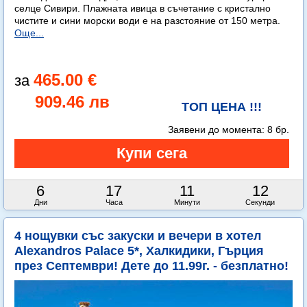
селце Сивири. Плажната ивица в съчетание с кристално
чистите и сини морски води е на разстояние от 150 метра.
Още...
465.00 €
909.46 лв
ТОП ЦЕНА !!!
Заявени до момента:
8 бр.
6
17
11
11
Дни
Часа
Минути
Секунди
4 нощувки със закуски и вечери в хотел
Alexandros Palace 5*, Халкидики, Гърция
през Септември! Дете до 11.99г. - безплатно!