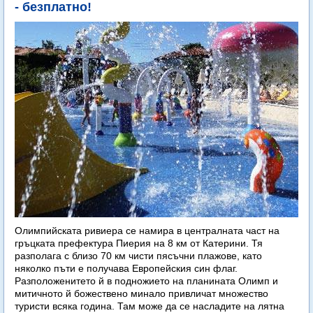
- безплатно!
Олимпийската ривиера се намира в централната част на
гръцката префектура Пиерия на 8 км от Катерини. Тя
разполага с близо 70 км чисти пясъчни плажове, като
няколко пъти е получава Европейския син флаг.
Разположенитето й в подножието на планината Олимп и
митичното й божествено минало привличат множество
туристи всяка година. Там може да се насладите на лятна