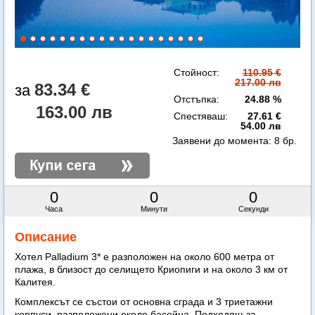
Стойност:
110.95 €
217.00 лв
83.34 €
Отстъпка:
24.88 %
163.00 лв
Спестяваш:
27.61 €
54.00 лв
Заявени до момента:
8 бр.
0
0
0
Часа
Минути
Секунди
Описание
Хотел Palladium 3* е разположен на около 600 метра от
плажа, в близост до селището Криопиги и на около 3 км от
Калитея.
Комплексът се състои от основна сграда и 3 триетажни
корпуси, разположени около басейна. Подходящ за