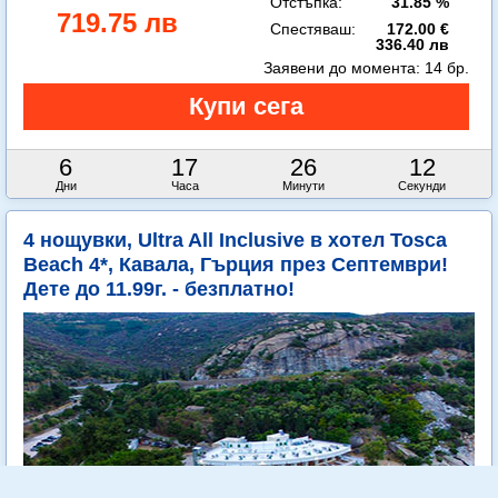
Отстъпка:
31.85 %
719.75 лв
Спестяваш:
172.00 €
336.40 лв
Заявени до момента:
14 бр.
6
17
26
11
Дни
Часа
Минути
Секунди
4 нощувки, Ultra All Inclusive в хотел Tosca
Beach 4*, Кавала, Гърция през Септември!
Дете до 11.99г. - безплатно!