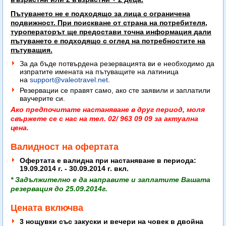
Пътуването не е подходящо за лица с ограничена
подвижност. При поискване от страна на потребителя,
туроператорът ще предостави точна информация дали
пътуването е подходящо с оглед на потребностите на
пътуващия.
За да бъде потвърдена резервацията ви е необходимо да
изпратите имената на пътуващите на латиница
на
support@valeotravel.net
.
Резервации се правят само, ако сте заявили и заплатили
ваучерите си.
Ако предпочитате настаняване в друг период, моля
свържете се с нас на тел. 02/ 963 09 09 за актуална
цена.
Валидност на офертата
Офертата е валидна при настаняване в периода:
19.09.2014 г. - 30.09.2014 г. вкл.
* Задължително е да направите и заплатите Вашата
резервация до 25.09.2014г.
Цената включва
3 нощувки със закуски и вечери на човек в двойна