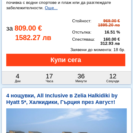
почивка с водни спортове и плаж или да разглеждате
забележителности.
Още...
Стойност:
969.00 €
1895.20 лв
809.00 €
Отстъпка:
16.51 %
1582.27 лв
Спестяваш:
160.00 €
312.93 лв
Заявени до момента:
18 бр.
4
17
36
11
Дни
Часа
Минути
Секунди
4 нощувки, All Inclusive в Zelia Halkidiki by
Hyatt 5*, Халкидики, Гърция през Август!