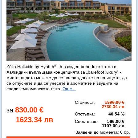
Zélia Halkidiki by Hyatt 5* - 5-звезден boho-luxe хотел в
Халкидики въплъщава концепцията за „barefoot luxury“ -
място, където можете да се наслаждавате на слънцето, да
се отпуснете и да се унесете в ароматите и звуците на
средиземноморското лято.
Още...
Стойност:
1396.00 €
2730.34 лв
830.00 €
Отстъпка:
40.54 %
1623.34 лв
Спестяваш:
566.00 €
1107.00 лв
Заявени до момента:
6 бр.