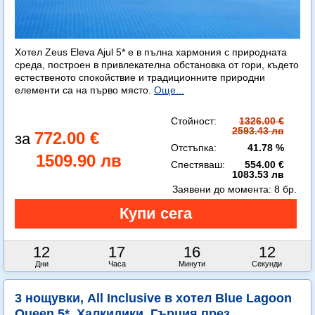
Хотел Zeus Eleva Ajul 5* е в пълна хармония с природната
среда, построен в привлекателна обстановка от гори, където
естественото спокойствие и традиционните природни
елементи са на първо място.
Още...
Стойност:
1326.00 €
2593.43 лв
772.00 €
Отстъпка:
41.78 %
1509.90 лв
Спестяваш:
554.00 €
1083.53 лв
Заявени до момента:
8 бр.
12
17
16
11
Дни
Часа
Минути
Секунди
3 нощувки, All Inclusive в хотел Blue Lagoon
Queen 5*, Халкидики, Гърция през