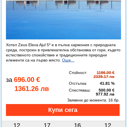
Хотел Zeus Eleva Ajul 5* е в пълна хармония с природната
среда, построен в привлекателна обстановка от гори, където
естественото спокойствие и традиционните природни
елементи са на първо място.
Още...
Стойност:
1196.00 €
2339.17 лв
696.00 €
Отстъпка:
41.81 %
1361.26 лв
Спестяваш:
500.00 €
977.92 лв
Заявени до момента:
16 бр.
12
17
16
11