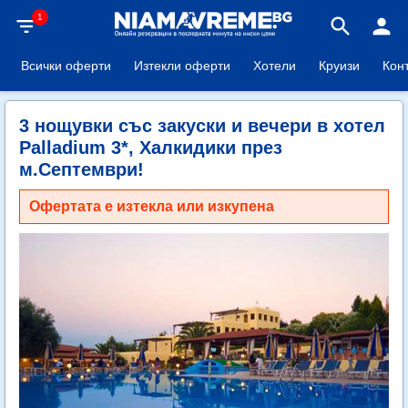
1
filter_list
search
person
Всички оферти
Изтекли оферти
Хотели
Круизи
Кон
3 нощувки със закуски и вечери в хотел
Palladium 3*, Халкидики през
м.Септември!
Офертата е изтекла или изкупена