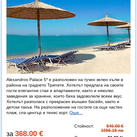
Alexandros Palace 5* e разположен на тучен зелен хълм в
района на градчето Трипити. Хотелът предлага на своите
гости елегантни стаи и апартаменти, както и няколко
заведения за хранене, които биха задоволили всеки вкус.
Хотелът разполага с прекрасен външен басейн, както и
детски такъв. На разположение на гостите са още частен
плаж, спа център и тенис корт.
Още...
Стойност:
540.00 €
1056.15 лв
368.00 €