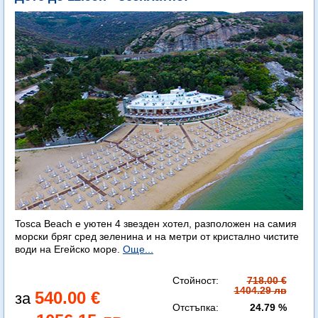
Tosca Beach е уютен 4 звезден хотел, разположен на самия
морски бряг сред зеленина и на метри от кристално чистите
води на Егейско море.
Още...
Стойност:
718.00 €
1404.29 лв
540.00 €
Отстъпка:
24.79 %