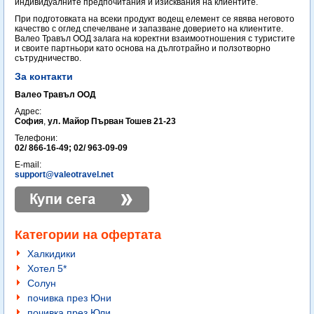
индивидуалните предпочитания и изисквания на клиентите.
При подготовката на всеки продукт водещ елемент се явява неговото
качество с оглед спечелване и запазване доверието на клиентите.
Валео Травъл ООД залага на коректни взаимоотношения с туристите
и своите партньори като основа на дълготрайно и ползотворно
сътрудничество.
За контакти
Валео Травъл ООД
Адрес:
София
,
ул. Майор Първан Тошев 21-23
Телефони:
02/ 866-16-49; 02/ 963-09-09
E-mail:
support@valeotravel.net
Категории на офертата
Халкидики
Хотел 5*
Солун
почивка през Юни
почивка през Юли