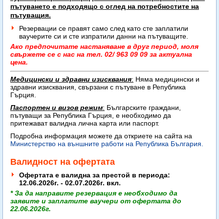
пътуването е подходящо с оглед на потребностите на
пътуващия.
Резервации се правят само след като сте заплатили
ваучерите си и сте изпратили данни на пътуващите.
Ако предпочитате настаняване в друг период, моля
свържете се с нас на тел. 02/ 963 09 09 за актуална
цена.
Медицински и здравни изисквания
:
Няма медицински и
здравни изисквания, свързани с пътуване в Република
Гърция.
Паспортен и визов режим
:
Българските граждани,
пътуващи за Република Гърция, е необходимо да
притежават
валидна лична карта или паспорт.
Подробна информация можете да откриете на сайта на
Министерство на външните работи на Република България.
Валидност на офертата
Офертата е валидна за престой в периода:
12.06.2026г. - 02.07.2026г. вкл.
* За да направите резервация е необходимо да
заявите
и заплатите
ваучери от офертата
до
22.06.
2026г
.