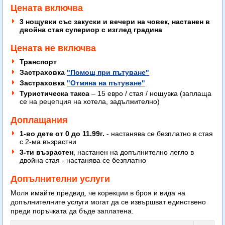
Цената включва
3 нощувки със закуски и вечери на човек, настанен в
двойна стая супериор с изглед градина
Цената не включва
Транспорт
Застраховка
"Помощ при пътуване"
Застраховка
"Отмяна на пътуване"
Туристическа такса
– 15 евро / стая / нощувка (заплаща
се на рецепция на хотела, задължително)
Доплащания
1-во дете от 0 до 11.99г.
- настанява се безплатно в стая
с 2-ма възрастни
3-ти възрастен
, настанен на допълнително легло в
двойна стая - настанява се безплатно
Допълнителни услуги
Моля имайте предвид, че корекции в броя и вида на
допълнителните услуги могат да се извършват единствено
преди поръчката да бъде заплатена.