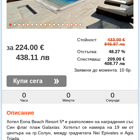
Стойност:
433.00 €
846.87 лв
224.00 €
Отстъпка:
48.27 %
438.11 лв
Спестяваш:
209.00 €
408.77 лв
Заявени до момента:
10 бр.
0
0
0
Часа
Минути
Секунди
Описание
Хотел Eona Beach Resort 5
*
е разположен на наградения със
Син флаг плаж Galaxias. Хотелът се намира на 19 км от
центъра на гр.Солун, между градчетата Nei Epivates и Agia
Triada.