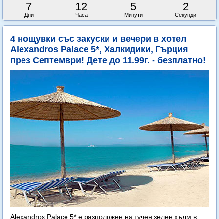
7
12
5
1
Дни
Часа
Минути
Секунда
4 нощувки със закуски и вечери в хотел
Alexandros Palace 5*, Халкидики, Гърция
през Септември! Дете до 11.99г. - безплатно!
Alexandros Palace 5* e разположен на тучен зелен хълм в