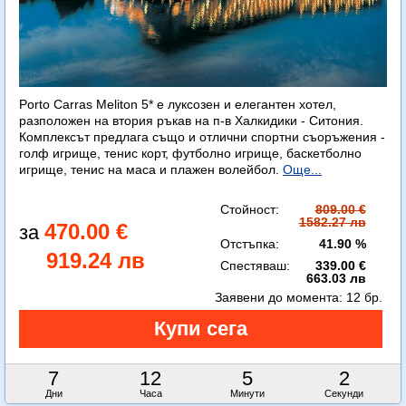
Porto Carras Meliton 5* е луксозен и елегантен хотел,
разположен на втория ръкав на п-в Халкидики - Ситония.
Комплексът предлага също и отлични спортни съоръжения -
голф игрище, тенис корт, футболно игрище, баскетболно
игрище, тенис на маса и плажен волейбол.
Още...
Стойност:
809.00 €
1582.27 лв
470.00 €
Отстъпка:
41.90 %
919.24 лв
Спестяваш:
339.00 €
663.03 лв
Заявени до момента:
12 бр.
7
12
5
1
Дни
Часа
Минути
Секунда