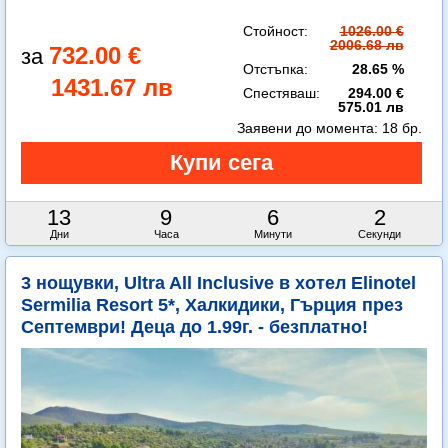
Стойност:
1026.00 €
2006.68 лв
732.00 €
Отстъпка:
28.65 %
1431.67 лв
Спестяваш:
294.00 €
575.01 лв
Заявени до момента:
18 бр.
13
9
6
1
Дни
Часа
Минути
Секунда
3 нощувки, Ultra All Inclusive в хотел Elinotel
Sermilia Resort 5*, Халкидики, Гърция през
Септември! Деца до 1.99г. - безплатно!