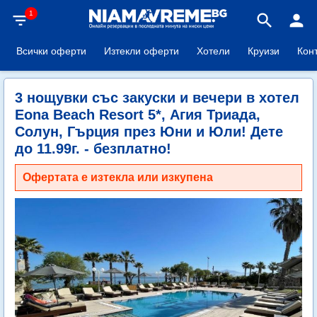
1
filter_list
search
person
Всички оферти
Изтекли оферти
Хотели
Круизи
Кон
3 нощувки със закуски и вечери в хотел
Eona Beach Resort 5*, Агия Триада,
Солун, Гърция през Юни и Юли! Дете
до 11.99г. - безплатно!
Офертата е изтекла или изкупена