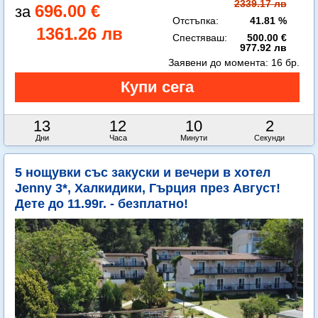
2339.17 лв
696.00 €
Отстъпка:
41.81 %
1361.26 лв
Спестяваш:
500.00 €
977.92 лв
Заявени до момента:
16 бр.
13
12
10
1
Дни
Часа
Минути
Секунда
5 нощувки със закуски и вечери в хотел
Jenny 3*, Халкидики, Гърция през Август!
Дете до 11.99г. - безплатно!