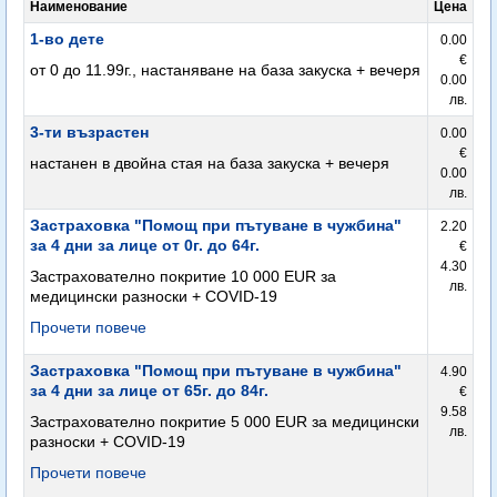
Наименование
Цена
1-во дете
0.00
€
от 0 до 11.99г., настаняване на база закуска + вечеря
0.00
лв.
3-ти възрастен
0.00
€
настанен в двойна стая на база закуска + вечеря
0.00
лв.
Застраховка "Помощ при пътуване в чужбина"
2.20
за 4 дни за лице от 0г. до 64г.
€
4.30
Застрахователно покритие 10 000 EUR за
лв.
медицински разноски + COVID-19
Прочети повече
Застраховка "Помощ при пътуване в чужбина"
4.90
за 4 дни за лице от 65г. до 84г.
€
9.58
Застрахователно покритие 5 000 EUR за медицински
лв.
разноски + COVID-19
Прочети повече