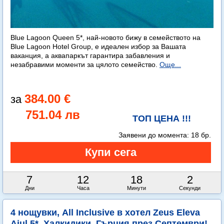
Blue Lagoon Queen 5*, най-новото бижу в семейството на
Blue Lagoon Hotel Group, е идеален избор за Вашата
ваканция, а аквапаркът гарантира забавления и
незабравими моменти за цялото семейство.
Още...
384.00 €
751.04 лв
ТОП ЦЕНА !!!
Заявени до момента:
18 бр.
7
12
18
1
Дни
Часа
Минути
Секунда
4 нощувки, All Inclusive в хотел Zeus Eleva
Ajul 5*, Халкидики, Гърция през Септември!