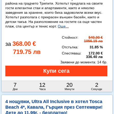
района на градчето Трипити. Хотелът предлага на своите
гости елегантни стаи и апартаменти, както и няколко
заведения за хранене, които биха задоволили всеки вкус.
Хотелът разполага с прекрасен външен басейн, както и
детски такъв. На разположение на гостите са още частен
плаж, спа център и тенис корт.
Още...
Стойност:
540.00 €
1056.15 лв
368.00 €
Отстъпка:
31.85 %
719.75 лв
Спестяваш:
172.00 €
336.40 лв
Заявени до момента:
14 бр.
7
12
20
1
Дни
Часа
Минути
Секунда
4 нощувки, Ultra All Inclusive в хотел Tosca
Beach 4*, Кавала, Гърция през Септември!
Дете до 11.99г. - безплатно!