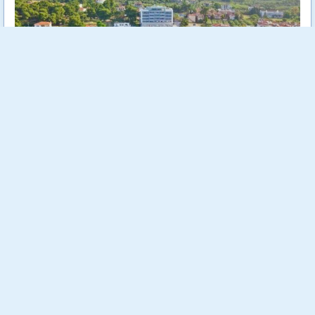
Elinotel Sermilia Resort 5* е разположен на брега на Егейско
море в живописна местност наречена Псакудия. Намира се
на втория ръкав на Халкидики - Ситония. Разстояние между
хотела и международното летище "Македония" (Солун) е
само на 75 км.
Още...
Стойност:
555.00 €
1085.49 лв
392.00 €
Отстъпка:
29.37 %
766.69 лв
Спестяваш:
163.00 €
318.80 лв
Заявени до момента:
8 бр.