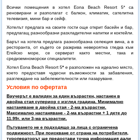
Всички помещения в хотел Eona Beach Resort 5* са
реновирани и разполагат с балкон, климатик, сателитна
телевизия, мини бар и сейф.
Хотелът предлага на своите гости още открит басейн и бар,
предлагащ разнообразни разхладителни напитки и коктейли.
Барът на хотела предлага разнообразна селекция вина, а в
ресторанта, от където се разкрива невероятна гледка към
Егейско море, се сервират както местни, така и
средиземноморски специалитети.
Хотел Eona Beach Resort 5
*
е разположен на идеално място,
което предоставя чудесни възможности за забавления,
разглеждане на забележителности или пазаруване.
Условия по офертата
Ваучерът е валиден за един възрастен, настанен в
двойна стая супериор с изглед градина. Минимално
настаняване в двойна стая - 2-ма възрастни.
Максимално настаняване -
2-ма възрастни + 1 дете до
11.99г. или 3-ма възрастни.
Пътуването не е подходящо за лица с ограничена
подвижност. При поискване от страна на потребителя,
туроператорът ще предостави точна информация дали