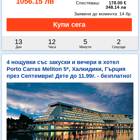
1056.15 лв
Спестяваш:
178.00 €
348.14 лв
Заявени до момента:
14 бр.
13
12
5
1
Дни
Часа
Минути
Секунда
4 нощувки със закуски и вечери в хотел
Porto Carras Meliton 5*, Халкидики, Гърция
през Септември! Дете до 11.99г. - безплатно!