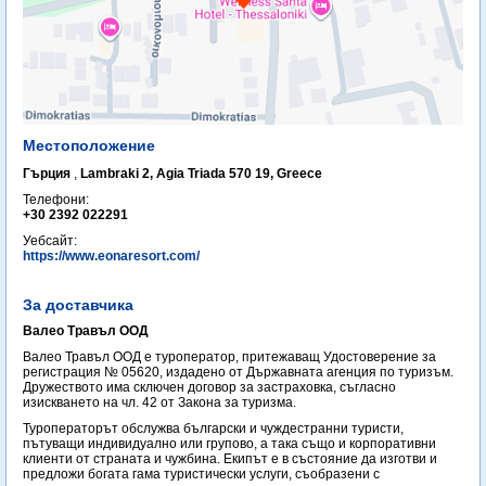
Местоположение
Гърция
,
Lambraki 2, Agia Triada 570 19, Greece
Телефони:
+30 2392 022291
Уебсайт:
https://www.eonaresort.com/
За доставчика
Валео Травъл ООД
Валео Травъл ООД е туроператор, притежаващ Удостоверение за
регистрация № 05620, издадено от Държавната агенция по туризъм.
Дружеството има сключен договор за застраховка, съгласно
изискването на чл. 42 от Закона за туризма.
Туроператорът обслужва български и чуждестранни туристи,
пътуващи индивидуално или групово, а така също и корпоративни
клиенти от страната и чужбина. Екипът е в състояние да изготви и
предложи богата гама туристически услуги, съобразени с