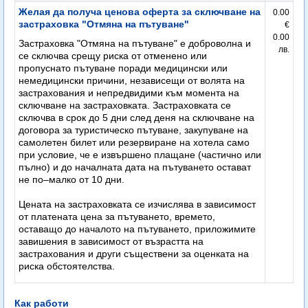
Желая да получа ценова оферта за сключване на
0.00
застраховка "Отмяна на пътуване"
€
0.00
Застраховка "Отмяна на пътуване" е доброволна и
лв.
се сключва срещу риска от отменено или
пропуснато пътуване поради медицински или
немедицински причини, независещи от волята на
застрахования и непредвидими към момента на
сключване на застраховката. Застраховката се
сключва в срок до 5 дни след деня на сключване на
договора за туристическо пътуване, закупуване на
самолетен билет или резервиране на хотела само
при условие, че е извършено плащане (частично или
пълно) и до началната дата на пътуването остават
не по–малко от 10 дни.
Цената на застраховката се изчислява в зависимост
от платената цена за пътуването, времето,
оставащо до началото на пътуването, приложимите
завишения в зависимост от възрастта на
застрахования и други съществени за оценката на
риска обстоятелства.
Как работи