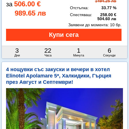
1494.25 лв
506.00 €
Отстъпка:
33.77 %
989.65 лв
Спестяваш:
258.00 €
504.60 лв
Заявени до момента:
10 бр.
3
22
1
4
Дни
Часа
Минута
Секунди
4 нощувки със закуски и вечери в хотел
Elinotel Apolamare 5*, Халкидики, Гърция
през Август и Септември!