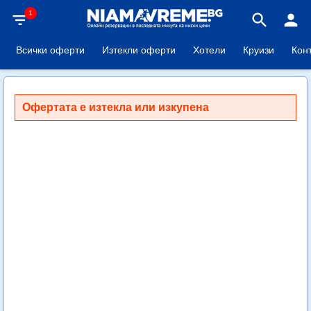
1
filter_list
search
person
Всички оферти
Изтекли оферти
Хотели
Круизи
Кон
Офертата е изтекла или изкупена