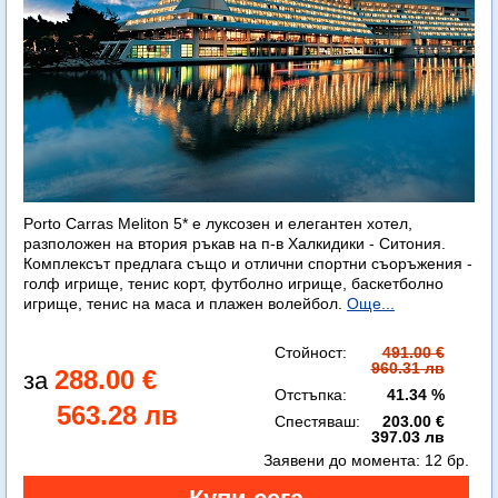
Porto Carras Meliton 5* е луксозен и елегантен хотел,
разположен на втория ръкав на п-в Халкидики - Ситония.
Комплексът предлага също и отлични спортни съоръжения -
голф игрище, тенис корт, футболно игрище, баскетболно
игрище, тенис на маса и плажен волейбол.
Още...
Стойност:
491.00 €
960.31 лв
288.00 €
Отстъпка:
41.34 %
563.28 лв
Спестяваш:
203.00 €
397.03 лв
Заявени до момента:
12 бр.