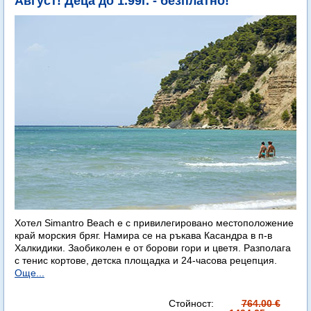
Август! Деца до 1.99г. - безплатно!
Хотел Simantro Beach е с привилегировано местоположение
край морския бряг. Намира се на ръкава Касандра в п-в
Халкидики. Заобиколен е от борови гори и цветя. Разполага
с тенис кортове, детска площадка и 24-часова рецепция.
Още...
Стойност:
764.00 €