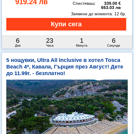
919.24 лв
Спестяваш:
339.00 €
663.03 лв
Заявени до момента:
12 бр.
6
23
1
4
Дни
Часа
Минута
Секунди
5 нощувки, Ultra All Inclusive в хотел Tosca
Beach 4*, Кавала, Гърция през Август! Дете
до 11.99г. - безплатно!