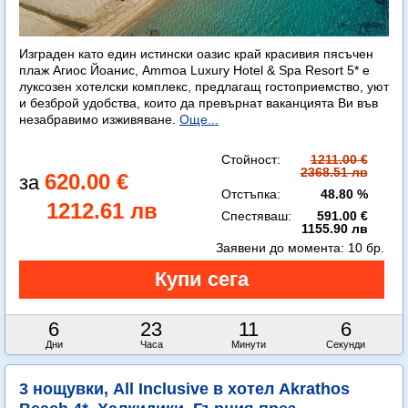
Изграден като един истински оазис край красивия пясъчен
плаж Агиос Йоанис, Ammoa Luxury Hotel & Spa Resort 5* е
луксозен хотелски комплекс, предлагащ гостоприемство, уют
и безброй удобства, които да превърнат ваканцията Ви във
незабравимо изживяване.
Още...
Стойност:
1211.00 €
2368.51 лв
620.00 €
Отстъпка:
48.80 %
1212.61 лв
Спестяваш:
591.00 €
1155.90 лв
Заявени до момента:
10 бр.
6
23
11
4
Дни
Часа
Минути
Секунди
3 нощувки, All Inclusive в хотел Akrathos