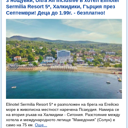
3 нощувки, Ultra All Inclusive в хотел Elinotel
Sermilia Resort 5*, Халкидики, Гърция през
Септември! Деца до 1.99г. - безплатно!
Elinotel Sermilia Resort 5* е разположен на брега на Егейско
море в живописна местност наречена Псакудия. Намира се
на втория ръкав на Халкидики - Ситония. Разстояние между
хотела и международното летище "Македония" (Солун) е
само на 75 км.
Още...