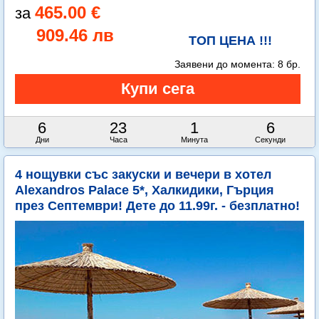
465.00 €
909.46 лв
ТОП ЦЕНА !!!
Заявени до момента:
8 бр.
6
23
1
4
Дни
Часа
Минута
Секунди
4 нощувки със закуски и вечери в хотел
Alexandros Palace 5*, Халкидики, Гърция
през Септември! Дете до 11.99г. - безплатно!