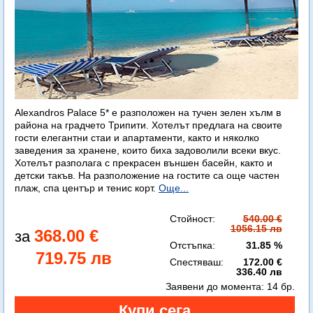
Alexandros Palace 5* e разположен на тучен зелен хълм в
района на градчето Трипити. Хотелът предлага на своите
гости елегантни стаи и апартаменти, както и няколко
заведения за хранене, които биха задоволили всеки вкус.
Хотелът разполага с прекрасен външен басейн, както и
детски такъв. На разположение на гостите са още частен
плаж, спа център и тенис корт.
Още...
Стойност:
540.00 €
1056.15 лв
368.00 €
Отстъпка:
31.85 %
719.75 лв
Спестяваш:
172.00 €
336.40 лв
Заявени до момента:
14 бр.