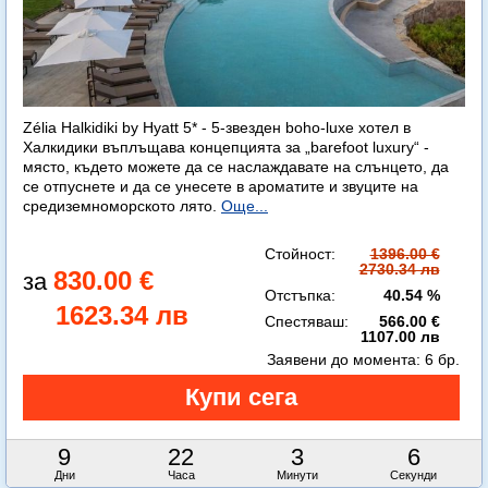
Zélia Halkidiki by Hyatt 5* - 5-звезден boho-luxe хотел в
Халкидики въплъщава концепцията за „barefoot luxury“ -
място, където можете да се наслаждавате на слънцето, да
се отпуснете и да се унесете в ароматите и звуците на
средиземноморското лято.
Още...
Стойност:
1396.00 €
2730.34 лв
830.00 €
Отстъпка:
40.54 %
1623.34 лв
Спестяваш:
566.00 €
1107.00 лв
Заявени до момента:
6 бр.
9
22
3
4
Дни
Часа
Минути
Секунди