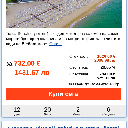
Tosca Beach е уютен 4 звезден хотел, разположен на самия
морски бряг сред зеленина и на метри от кристално чистите
води на Егейско море.
Още...
Стойност:
1026.00 €
2006.68 лв
732.00 €
Отстъпка:
28.65 %
1431.67 лв
Спестяваш:
294.00 €
575.01 лв
Заявени до момента:
18 бр.
12
20
2
4
Дни
Часа
Минути
Секунди