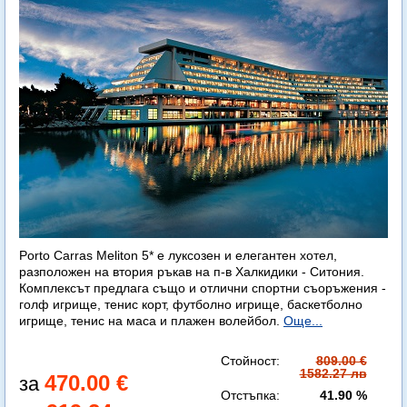
Porto Carras Meliton 5* е луксозен и елегантен хотел,
разположен на втория ръкав на п-в Халкидики - Ситония.
Комплексът предлага също и отлични спортни съоръжения -
голф игрище, тенис корт, футболно игрище, баскетболно
игрище, тенис на маса и плажен волейбол.
Още...
Стойност:
809.00 €
1582.27 лв
470.00 €
Отстъпка:
41.90 %