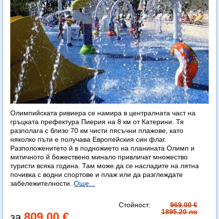
Олимпийската ривиера се намира в централната част на
гръцката префектура Пиерия на 8 км от Катерини. Тя
разполага с близо 70 км чисти пясъчни плажове, като
няколко пъти е получава Европейския син флаг.
Разположенитето й в подножието на планината Олимп и
митичното й божествено минало привличат множество
туристи всяка година. Там може да се насладите на лятна
почивка с водни спортове и плаж или да разглеждате
забележителности.
Още...
Стойност:
969.00 €
1895.20 лв
809.00 €