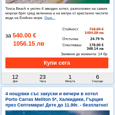
Tosca Beach е уютен 4 звезден хотел, разположен на самия
морски бряг сред зеленина и на метри от кристално чистите
води на Егейско море.
Още...
Стойност:
718.00 €
1404.29 лв
540.00 €
Отстъпка:
24.79 %
1056.15 лв
Спестяваш:
178.00 €
348.14 лв
Заявени до момента:
14 бр.
12
23
1
4
Дни
Часа
Минута
Секунди
4 нощувки със закуски и вечери в хотел
Porto Carras Meliton 5*, Халкидики, Гърция
през Септември! Дете до 11.99г. - безплатно!