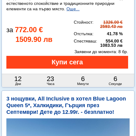
естественото спокойствие и традиционните природни
елементи са на първо място.
Още...
Стойност:
1326.00 €
2593.43 лв
772.00 €
Отстъпка:
41.78 %
1509.90 лв
Спестяваш:
554.00 €
1083.53 лв
Заявени до момента:
8 бр.
12
23
6
4
Дни
Часа
Минути
Секунди
3 нощувки, All Inclusive в хотел Blue Lagoon
Queen 5*, Халкидики, Гърция през
Септември! Дете до 12.99г. - безплатно!