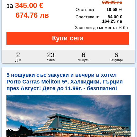
839.05 лв
345.00 €
Отстъпка:
19.58 %
674.76 лв
Спестяваш:
84.00 €
164.29 лв
Заявени до момента:
6 бр.
2
23
6
4
Дни
Часа
Минути
Секунди
5 нощувки със закуски и вечери в хотел
Porto Carras Meliton 5*, Халкидики, Гърция
през Август! Дете до 11.99г. - безплатно!