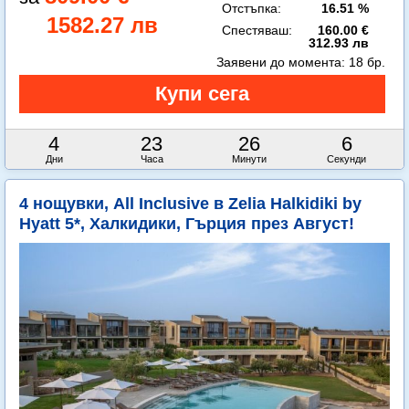
Отстъпка:
16.51 %
1582.27 лв
Спестяваш:
160.00 €
312.93 лв
Заявени до момента:
18 бр.
4
23
26
4
Дни
Часа
Минути
Секунди
4 нощувки, All Inclusive в Zelia Halkidiki by
Hyatt 5*, Халкидики, Гърция през Август!