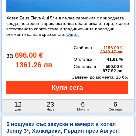
Хотел Zeus Eleva Ajul 5* е в пълна хармония с природната
среда, построен в привлекателна обстановка от гори, където
естественото спокойствие и традиционните природни
елементи са на първо място.
Още...
Стойност:
1196.00 €
2339.17 лв
696.00 €
Отстъпка:
41.81 %
1361.26 лв
Спестяваш:
500.00 €
977.92 лв
Заявени до момента:
16 бр.
12
23
6
4
Дни
Часа
Минути
Секунди
5 нощувки със закуски и вечери в хотел
Jenny 3*, Халкидики, Гърция през Август!