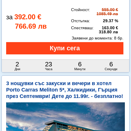
Стойност:
555.00 €
1085.49 лв
392.00 €
Отстъпка:
29.37 %
766.69 лв
Спестяваш:
163.00 €
318.80 лв
Заявени до момента:
8 бр.
2
23
6
4
Дни
Часа
Минути
Секунди
3 нощувки със закуски и вечери в хотел
Porto Carras Meliton 5*, Халкидики, Гърция
през Септември! Дете до 11.99г. - безплатно!