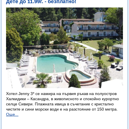
Дете до 11.99г. - безплатно!
Хотел Jenny 3* се намира на първия ръкав на полуостров
Халкидики – Касандра, в живописното и спокойно курортно
селце Сивири. Плажната ивица в съчетание с кристално
чистите и сини морски води е на разстояние от 150 метра.
Още...