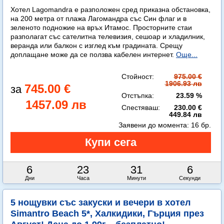
Хотел Lagomandra е разположен сред приказна обстановка,
на 200 метра от плажа Лагомандра със Син флаг и в
зеленото подножие на връх Итамос. Просторните стаи
разполагат със сателитна телевизия, сешоар и хладилник,
веранда или балкон с изглед към градината. Срещу
доплащане може да се ползва кабелен интернет.
Още...
Стойност:
975.00 €
1906.93 лв
745.00 €
Отстъпка:
23.59 %
1457.09 лв
Спестяваш:
230.00 €
449.84 лв
Заявени до момента:
16 бр.
6
23
31
4
Дни
Часа
Минути
Секунди
5 нощувки със закуски и вечери в хотел
Simantro Beach 5*, Халкидики, Гърция през