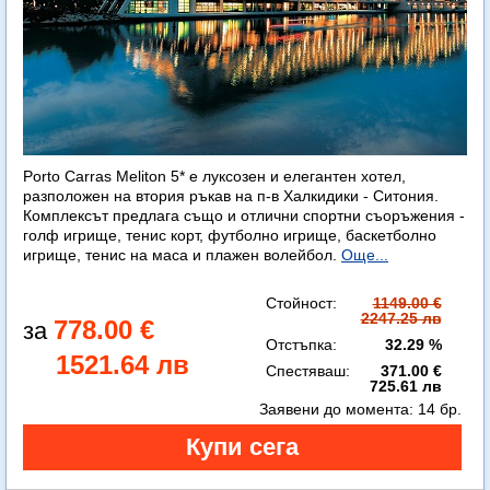
Porto Carras Meliton 5* е луксозен и елегантен хотел,
разположен на втория ръкав на п-в Халкидики - Ситония.
Комплексът предлага също и отлични спортни съоръжения -
голф игрище, тенис корт, футболно игрище, баскетболно
игрище, тенис на маса и плажен волейбол.
Още...
Стойност:
1149.00 €
2247.25 лв
778.00 €
Отстъпка:
32.29 %
1521.64 лв
Спестяваш:
371.00 €
725.61 лв
Заявени до момента:
14 бр.