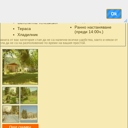
на България - заслужава си!
Удобства в стаите
Бонуси
Звукоизолация
Безплатен паркинг
Ok
Кухненски бокс
Късно освобождаване
(след 12:00ч.)
Сателитна телевизия
Ранно настаняване
Тераса
(преди 14:00ч.)
Хладилник
аната от вас категория стая да не са налични всички удобства, както и някои от
ела да не са на разположение по време на вашия престой.