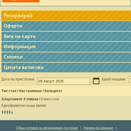
Резервирай
Оферти
Виж на карта
Информация
Снимки
Цената включва
Дата на пристигане
Брой нощувки
Тип стая / Настаняване / Капацитет
Апартамент 4 човека /
Само стая
Еднофамилни къщи (вили)
Общи условия за организирано пътуване
|
Начини на плащане
|