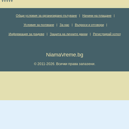
Общи условия за организирано пътуване
|
Начини на плащане
|
Условия за ползване
|
За нас
|
Въпроси и отговори
|
Информация за градове
|
Защита на личните данни
|
Регистрирай хотел
NiamaVreme.bg
© 2011-2026. Всички права запазени.