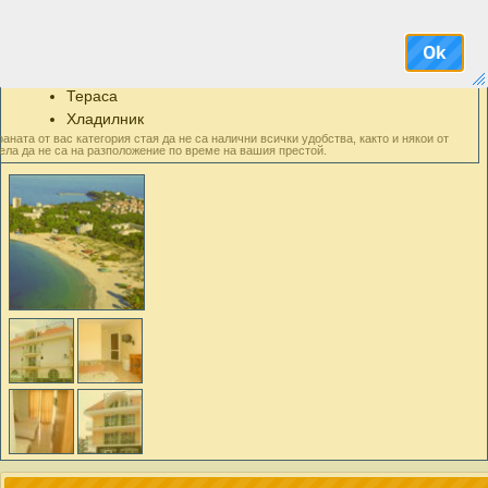
Кабелна телевизия
Климатик
Ok
Минибар
Сешоар
Тераса
Хладилник
аната от вас категория стая да не са налични всички удобства, както и някои от
ела да не са на разположение по време на вашия престой.