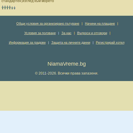
стандартен;изглед към морето
Общи условия за организирано пътуване
|
Начини на плащане
|
Условия за ползване
|
За нас
|
Въпроси и отговори
|
Информация за градове
|
Защита на личните данни
|
Регистрирай хотел
NiamaVreme.bg
© 2011-2026. Всички права запазени.