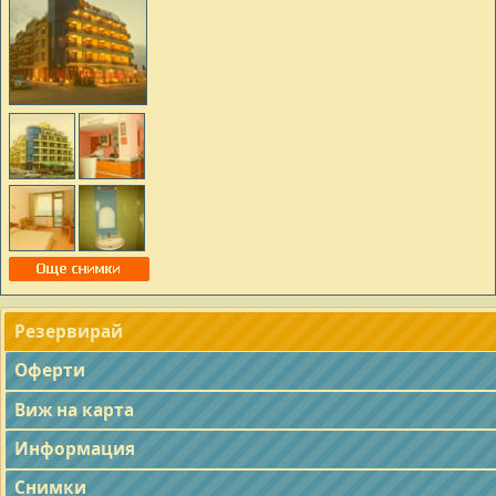
Резервирай
Оферти
Виж на карта
Информация
Снимки