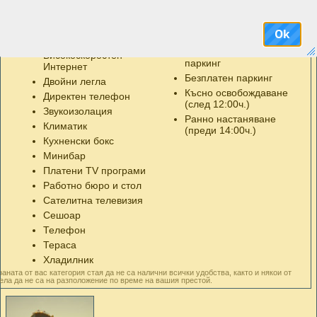
общите части и в част от
Безжичен интернет /Wi-
стаите
Fi/
Ok
Безплатен интернет
Безплатен интернет
Безплатен охраняем
Високоскоростен
паркинг
Интернет
Безплатен паркинг
Двойни легла
Късно освобождаване
Директен телефон
(след 12:00ч.)
Звукоизолация
Ранно настаняване
Климатик
(преди 14:00ч.)
Кухненски бокс
Минибар
Платени TV програми
Работно бюро и стол
Сателитна телевизия
Сешоар
Телефон
Тераса
Хладилник
аната от вас категория стая да не са налични всички удобства, както и някои от
ела да не са на разположение по време на вашия престой.