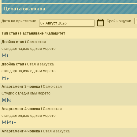
Цената включва
Дата на пристигане
Брой нощувки
Тип стая / Настаняване / Капацитет
Двойна стая /
Само стая
стандартна;изглед към морето
Двойна стая /
Стая и закуска
стандартна;изглед към морето
Апартамент 3 човека /
Само стая
Студио с гледка към морето
Апартамент 4 човека /
Само стая
стандартен;изглед към морето
Апартамент 4 човека /
Стая и закуска