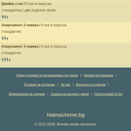
Двойна стая /
Стая и закуска
стандартна с две отделни легла
Апартамент 2 човека /
Стая и закуска
стандартен
Апартамент 3 човека /
Стая и закуска
стандартен
Общи условия за организирано пътуване
|
Начини на плащане
|
Условия за ползване
|
За нас
|
Въпроси и отговори
|
Информация за градове
|
Защита на личните данни
|
Регистрирай хотел
NiamaVreme.bg
© 2011-2026. Всички права запазени.