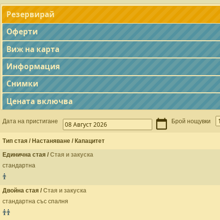
Резервирай
Оферти
Виж на карта
Информация
Снимки
Цената включва
Дата на пристигане
Брой нощувки
Тип стая / Настаняване / Капацитет
Единична стая /
Стая и закуска
стандартна
Двойна стая /
Стая и закуска
стандартна със спалня