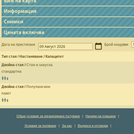
Виж на карта
Информация
Снимки
Цената включва
Дата на пристигане
Брой нощувки
Тип стая / Настаняване / Капацитет
Двойна стая /
Стая и закуска
стандартна
Двойна стая /
Полупансион
пакет
Общи условия за организирано пътуване
|
Начини на плащане
|
Условия за ползване
|
За нас
|
Въпроси и отговори
|