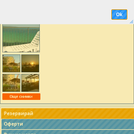
аната от вас категория стая да не са налични всички удобства, както и някои от
ела да не са на разположение по време на вашия престой.
Ok
Резервирай
Оферти