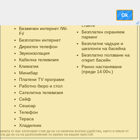
агат с допълнително легло (разтегаемо кресло), а има и възможност за
Удобства в стаите
Бонуси
ко креватче тип travel-bed. Всички бани са оборудвани с вана, душ, сешоар,
аи са с балкон, столчета и масичка.
Ok
SOS система
Безплатен WiFi в
 предразполага към релакс, съчетавайки контраста на лукса и домашния
общите части и в част от
Балкон
ото Wine- Bar меню и апетитното A-la-Carte меню са изцяло съобразени
стаите
Безжичен интернет /Wi-
ската и световна кухня. Разработени са така, че да задоволят и най-
Безплатен охраняем
лиенти, както и да отговорят на очакванията на ценителите на Gourmet
Fi/
паркинг
Безплатен интернет
Безплатни чадъри и
те си Аква Вю предлага SPA център със сауна, инфра-ред сауна, парна
Директен телефон
шезлонги на басейна
саж, джакузи, релакс зона, а за търсещите усамотение и лукс VIP SPA зона
Звукоизолация
арна баня, хидромасажна вана и релакс (само за 2-ма) . Услугите
Безплатно ползване на
както и VIP SPA зоната са срещу допълнително заплащане.
Кабелна телевизия
открит басейн
Климатик
Ранно настаняване
(преди 14:00ч.)
Минибар
Платени TV програми
Работно бюро и стол
Сателитна телевизия
Сейф
Сешоар
Телефон
Тераса
Хладилник
аната от вас категория стая да не са налични всички удобства, както и някои от
ела да не са на разположение по време на вашия престой.