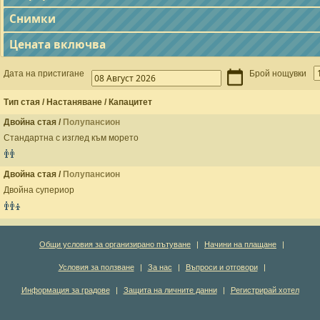
Снимки
Цената включва
Дата на пристигане
Брой нощувки
Тип стая / Настаняване / Капацитет
Двойна стая /
Полупансион
Стандартна с изглед към морето
Двойна стая /
Полупансион
Двойна супериор
Общи условия за организирано пътуване
|
Начини на плащане
|
Условия за ползване
|
За нас
|
Въпроси и отговори
|
Информация за градове
|
Защита на личните данни
|
Регистрирай хотел