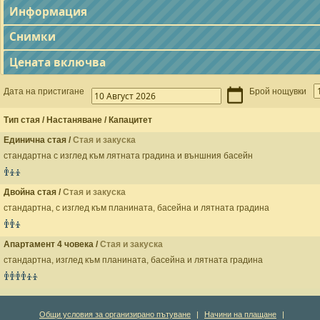
Информация
Снимки
Цената включва
Дата на пристигане
Брой нощувки
Тип стая / Настаняване / Капацитет
Единична стая /
Стая и закуска
стандартна с изглед към лятната градина и външния басейн
Двойна стая /
Стая и закуска
стандартна, с изглед към планината, басейна и лятната градина
Апартамент 4 човека /
Стая и закуска
стандартна, изглед към планината, басейна и лятната градина
Общи условия за организирано пътуване
|
Начини на плащане
|