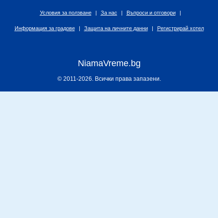
Условия за ползване
|
За нас
|
Въпроси и отговори
|
Информация за градове
|
Защита на личните данни
|
Регистрирай хотел
NiamaVreme.bg
© 2011-2026. Всички права запазени.