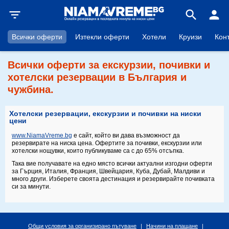
filter_list
search
person
Всички оферти
Изтекли оферти
Хотели
Круизи
Кон
Всички оферти за екскурзии, почивки и
хотелски резервации в България и
чужбина.
Хотелски резервации, екскурзии и почивки на ниски
цени
www.NiamaVreme.bg
е сайт, който ви дава възможност да
резервирате на ниска цена. Офертите за почивки, екскурзии или
хотелски нощувки, които публикуваме са с до 65% отсъпка.
Така вие получавате на едно място всички актуални изгодни оферти
за Гърция, Италия, Франция, Швейцария, Куба, Дубай, Малдиви и
много други. Изберете своята дестинация и резервирайте почивката
си за минути.
Общи условия за организирано пътуване
|
Начини на плащане
|