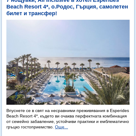
7 нощувки, All Inclusive в хотел Esperides
Beach Resort 4*, о.Родос, Гърция, самолетен
билет и трансфер!
Впуснете се в свят на несравними преживявания в Esperides
Beach Resort 4*, където ви очаква перфектната комбинация
от семейно забавление, устойчиви практики и емблематично
гръцко гостоприемство.
Още...