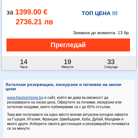
1399.00 €
ТОП ЦЕНА !!!
2736.21 лв
Заявени до момента:
13 бр.
14
19
33
Часа
Минути
Секунди
Хотелски резервации, екскурзии и почивки на ниски
цени
www.NiamaVreme.bg
е сайт, който ви дава възможност да
резервирате на ниска цена. Офертите за почивки, екскурзии или
хотелски нощувки, които публикуваме са с до 65% отсъпка.
Така вие получавате на едно място всички актуални изгодни оферти
за Гърция, Италия, Франция, Швейцария, Куба, Дубай, Малдиви и
много други. Изберете своята дестинация и резервирайте почивката
си за минути.