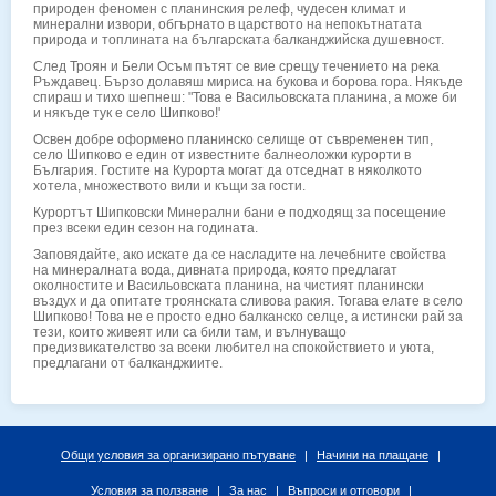
природен феномен с планинския релеф, чудесен климат и
минерални извори, обгърнато в царството на непокътнатата
природа и топлината на българската балканджийска душевност.
След Троян и Бели Осъм пътят се вие срещу течението на река
Ръждавец. Бързо долавяш мириса на букова и борова гора. Някъде
спираш и тихо шепнеш: "Това е Васильовската планина, а може би
и някъде тук e село Шипково!'
Освен добре оформено планинско селище от съвременен тип,
село Шипково е един от известните балнеоложки курорти в
България. Гостите на Курорта могат да отседнат в няколкото
хотела, множеството вили и къщи за гости.
Курортът Шипковски Минерални бани е подходящ за посещение
през всеки един сезон на годината.
Заповядайте, ако искате да се насладите на лечебните свойства
на минералната вода, дивната природа, която предлагат
околностите и Васильовската планина, на чистият планински
въздух и да опитате троянската сливова ракия. Тогава елате в село
Шипково! Това не е просто едно балканско селце, а истински рай за
тези, които живеят или са били там, и вълнуващо
предизвикателство за всеки любител на спокойствието и уюта,
предлагани от балканджиите.
Общи условия за организирано пътуване
|
Начини на плащане
|
Условия за ползване
|
За нас
|
Въпроси и отговори
|