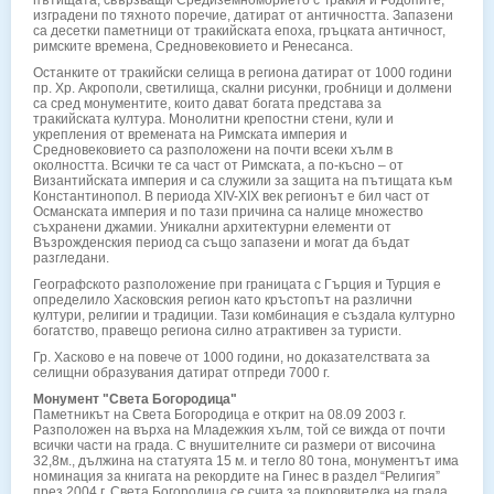
пътищата, свързващи Средиземноморието с Тракия и Родопите,
изградени по тяхното поречие, датират от античността. Запазени
са десетки паметници от тракийската епоха, гръцката античност,
римските времена, Средновековието и Ренесанса.
Останките от тракийски селища в региона датират от 1000 години
пр. Хр. Акрополи, светилища, скални рисунки, гробници и долмени
са сред монументите, които дават богата представа за
тракийската култура. Монолитни крепостни стени, кули и
укрепления от времената на Римската империя и
Средновековието са разположени на почти всеки хълм в
околността. Всички те са част от Римската, а по-късно – от
Византийската империя и са служили за защита на пътищата към
Константинопол. В периода XIV-XIX век регионът е бил част от
Османската империя и по тази причина са налице множество
съхранени джамии. Уникални архитектурни елементи от
Възрожденския период са също запазени и могат да бъдат
разгледани.
Географското разположение при границата с Гърция и Турция е
определило Хасковския регион като кръстопът на различни
култури, религии и традиции. Тази комбинация е създала културно
богатство, правещо региона силно атрактивен за туристи.
Гр. Хасково е на повече от 1000 години, но доказателствата за
селищни образувания датират отпреди 7000 г.
Монумент "Света Богородица"
Паметникът на Света Богородица е открит на 08.09 2003 г.
Разположен на върха на Младежкия хълм, той се вижда от почти
всички части на града. С внушителните си размери от височина
32,8м., дължина на статуята 15 м. и тегло 80 тона, монументът има
номинация за книгата на рекордите на Гинес в раздел “Религия”
през 2004 г. Света Богородица се счита за покровителка на града.