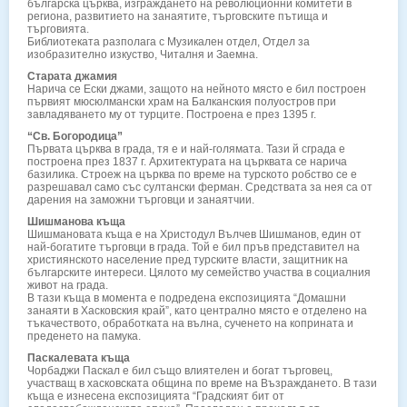
българска църква, изграждането на революционни комитети в
региона, развитието на занаятите, търговските пътища и
търговията.
Библиотеката разполага с Музикален отдел, Отдел за
изобразително изкуство, Читалня и Заемна.
Старата джамия
Нарича се Ески джами, защото на нейното място е бил построен
първият мюсюлмански храм на Балканския полуостров при
завладяването му от турците. Построена е през 1395 г.
“Св. Богородица”
Първата църква в града, тя е и най-голямата. Тази й сграда е
построена през 1837 г. Архитектурата на църквата се нарича
базилика. Строеж на църква по време на турското робство се е
разрешавал само със султански ферман. Средствата за нея са от
дарения на заможни търговци и занаятчии.
Шишманова къща
Шишмановата къща е на Христодул Вълчев Шишманов, един от
най-богатите търговци в града. Той е бил пръв представител на
християнското население пред турските власти, защитник на
българските интереси. Цялото му семейство участва в социалния
живот на града.
В тази къща в момента е подредена експозицията “Домашни
занаяти в Хасковския край”, като централно място е отделено на
тъкачеството, обработката на вълна, сученето на коприната и
преденето на памука.
Паскалевата къща
Чорбаджи Паскал е бил също влиятелен и богат търговец,
участващ в хасковската община по време на Възраждането. В тази
къща е изнесена експозицията “Градският бит от