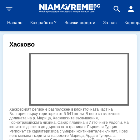
filter_list
search
person
Начало
Как работи ?
Всички оферти
За нас
Корпор
Хасково
Хасковският регион е разположен в югоизточната част на
България върху територия от 5 541 кв. км. В него са включени
долината на р. Марица, Хасковските възвишения,
Горнотракийската низина, Сакар планина и Източните Родопи. На
югоизток достига до държавната граница с Гърция и Турция.
Регионът се характеризира с умерен континентален климат. През
него минават коритата на реките Марица, Арда и Тунджа, а