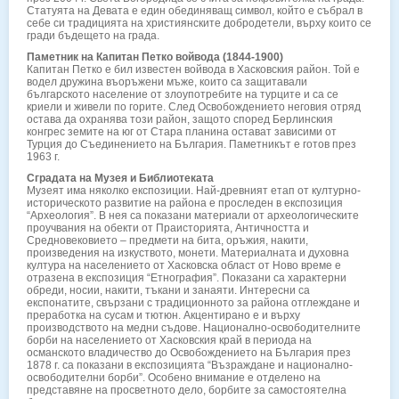
Статуята на Девата е един обединяващ символ, който е събрал в
себе си традицията на християнските добродетели, върху които се
гради бъдещето на града.
Паметник на Капитан Петко войвода (1844-1900)
Капитан Петко е бил известен войвода в Хасковския район. Той е
водел дружина въоръжени мъже, които са защитавали
българското население от злоупотребите на турците и са се
криели и живели по горите. След Освобождението неговия отряд
остава да охранява този район, защото според Берлинския
конгрес земите на юг от Стара планина остават зависими от
Турция до Съединението на България. Паметникът е готов през
1963 г.
Сградата на Музея и Библиотеката
Музеят има няколко експозиции. Най-древният етап от културно-
историческото развитие на района е проследен в експозиция
“Археология”. В нея са показани материали от археологическите
проучвания на обекти от Праисторията, Античността и
Средновековието – предмети на бита, оръжия, накити,
произведения на изкуството, монети. Материалната и духовна
култура на населението от Хасковска област от Ново време е
отразена в експозиция “Етнография”. Показани са характерни
обреди, носии, накити, тъкани и занаяти. Интересни са
експонатите, свързани с традиционното за района отглеждане и
преработка на сусам и тютюн. Акцентирано е и върху
производството на медни съдове. Национално-освободителните
борби на населението от Хасковския край в периода на
османското владичество до Освобождението на България през
1878 г. са показани в експозицията “Възраждане и национално-
освободителни борби”. Особено внимание е отделено на
представяне на просветното дело, борбите за самостоятелна