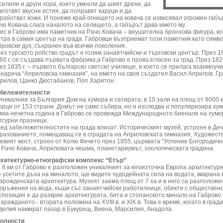
селили и други хора, които умеели да шият дрехи, да
иготвят вкусни ястия, да поправят каруци и да
работват кожи. И понеже край огнището на ковача се извисявал огромен габъ
чо Ковача слага началото на селището, а габърът дава името му.
ес в Габрово има паметник на Рачо Ковача – внушителна бронзова фигура, коя
тра в самия център на града. Габровци възприемат този паметник като симв
бровски дух, съхранен във всички поколения.
ез турското робство градът е голям занаятчийски и търговски център. През 19
60 г. се създава първата фабрика,а Габрово е провъзгласен за град. През 1825
ез 1835 г. – първото българско светско училище, в което се прилага взаимоуч
 нарича “Априловска гимназия”, на името на своя създател Васил Априлов. Г
рилов, Цанко Дюстабанов, Поп Харитон.
бележителности
уникалния за България Дом на хумора и сатирата, в 10 зали на площ от 8000 
орци от 153 страни. Домът не само събира, но и изследва и популяризира хум
яка нечетна година в Габрово се провежда Международното биенале на хумор
лтурни празници.
ед забележителностите на града влизат: Историческият музей, устроен в Де
разованието, помещаващ се в сградата на Априловската гимназия, Художеств
евият мост, строен от Колю Фичето през 1855, църквата “Успение Богородичн
 Рачо Ковача, Априловата чешма, планетариумът, зоологическата градина.
хитектурно-етнографски комплекс “Етър”
 8 км от Габрово е разположен уникалният за югоизточна Европа архитектурн
 усетите дъха на миналото, ще видите чудодейната сила на водата, вкарана 
зрожденската архитектура. Музеят заема площ от 7 ха и в него са разположен
оръжения на вода, къщи със занаятчийски работилници, обекти с обществен
спозиция е да разкрие архитектурата, бита и стопанското минало на Габрово 
зраждането - втората половина на ХVІІІ в. и ХІХ в. Това е време, когато в град
делия намират пазар в Букурещ, Виена, Марсилия, Анадола.
олности