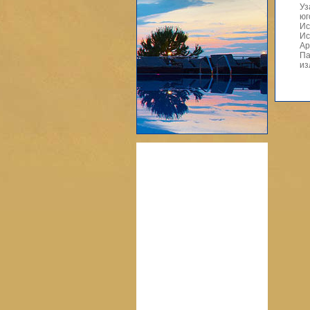
Уз
юг
Ис
Ис
Ар
Па
из