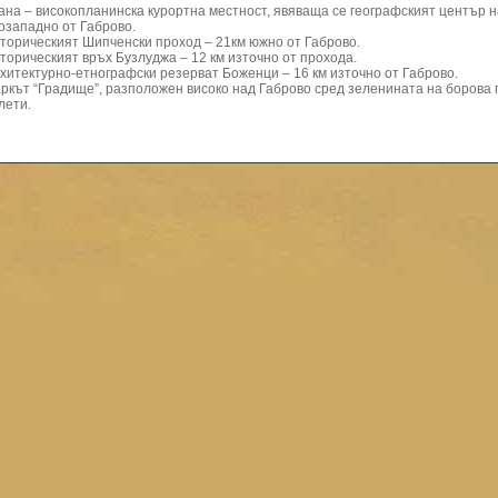
ана – високопланинска курортна местност, явяваща се географският център н
озападно от Габрово.
торическият Шипченски проход – 21км южно от Габрово.
торическият връх Бузлуджа – 12 км източно от прохода.
хитектурно-етнографски резерват Боженци – 16 км източно от Габрово.
ркът “Градище”, разположен високо над Габрово сред зеленината на борова г
лети.