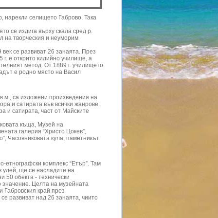
р, нарекли селището Габрово. Така
то се издига върху скала сред р.
ол на творческия и неуморим
 век се развиват 26 занаята. През
 г. е открито килийно училище, а
ителният метод. От 1889 г. училището
радът е родно място на Васил
кв.м., са изложени произведения на
ора и сатирата във всички жанрове.
а и сатирата, част от Майските
чковата къща, Музей на
ената галерия “Христо Цокев”,
о”, Часовниковата кула, паметникът
о-етнографски комплекс “Етър”. Там
в улей, ще се насладите на
и 50 обекта - технически
о значение. Целта на музейната
и Габровския край през
а се развиват над 26 занаята, чиито