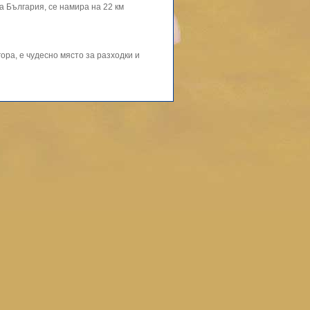
а България, се намира на 22 км
ора, е чудесно място за разходки и