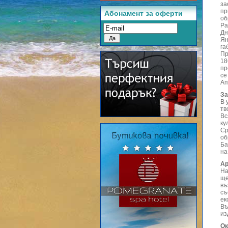
за
пр
Абонамент за оферти
об
Ра
Дн
Ян
га
Пр
18
пр
се
Ап
За
В 
тв
Вс
ку
Ср
об
Ба
на
Ар
На
ще
въ
съ
ек
Въ
из
Ок