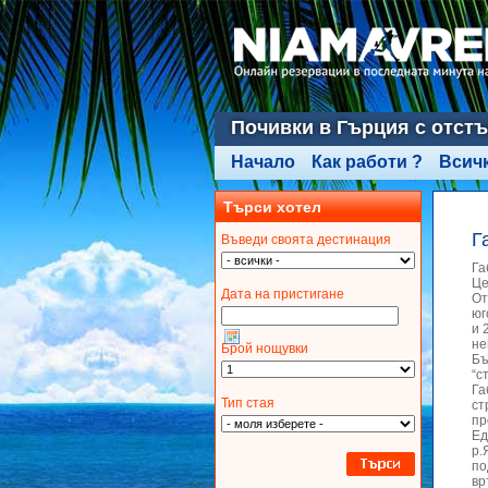
Почивки в Гърция с отст
Начало
Как работи ?
Всич
Търси хотел
Г
Въвeди своята дестинация
Га
Це
Дата на пристигане
От
юг
и 
не
Брой нощувки
Бъ
“с
Га
Тип стая
ст
пр
Ед
р.
по
вр