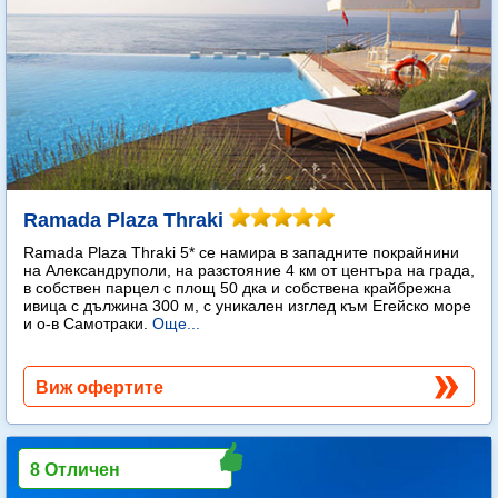
Ramada Plaza Thraki
Ramada Plaza Thraki 5* се намира в западните покрайнини
на Александруполи, на разстояние 4 км от центъра на града,
в собствен парцел с площ 50 дка и собствена крайбрежна
ивица с дължина 300 м, с уникален изглед към Егейско море
и о-в Самотраки.
Още...
Виж офертите
8 Отличен