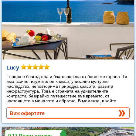
Lucy
Гърция е благодатна и благословена от боговете страна. Тя
има всичко: изумителен климат, уникално културно
наследство, неповторима природна красота, развита
инфраструктура. Това е страната на удивителните
контрасти, безкрайно пътешествие във времето, от
настоящето в миналото и обратно. В момента, в който
стъпите на гръцка земя, веднага попадате в обятията на
слънцето.
Още...
Виж офертите
9.17 Превъзходен