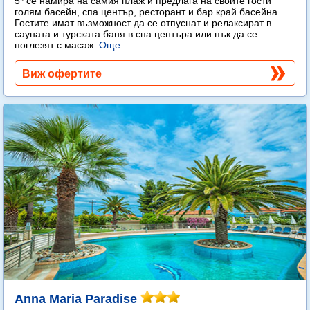
5* се намира на самия плаж и предлага на своите гости
голям басейн, спа център, ресторант и бар край басейна.
Гостите имат възможност да се отпуснат и релаксират в
сауната и турската баня в спа центъра или пък да се
поглезят с масаж.
Още...
Виж офертите
Anna Maria Paradise