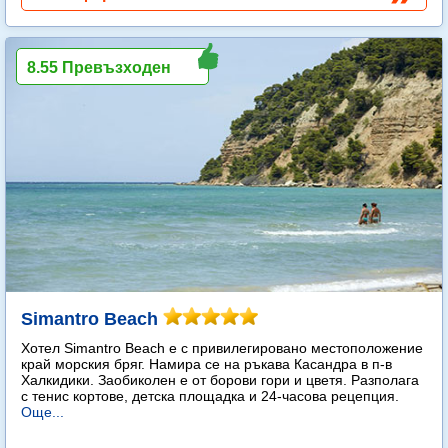
8.55 Превъзходен
Simantro Beach
Хотел Simantro Beach е с привилегировано местоположение
край морския бряг. Намира се на ръкава Касандра в п-в
Халкидики. Заобиколен е от борови гори и цветя. Разполага
с тенис кортове, детска площадка и 24-часова рецепция.
Още...