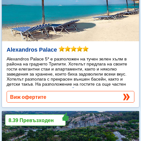
Alexandros Palace
Alexandros Palace 5* e разположен на тучен зелен хълм в
района на градчето Трипити. Хотелът предлага на своите
гости елегантни стаи и апартаменти, както и няколко
заведения за хранене, които биха задоволили всеки вкус.
Хотелът разполага с прекрасен външен басейн, както и
детски такъв. На разположение на гостите са още частен
плаж, спа център и тенис корт.
Още...
Виж офертите
8.39 Превъзходен