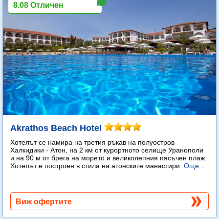
8.08 Отличен
Akrathos Beach Hotel
Хотелът се намира на третия ръкав на полуостров
Халкидики - Атон, на 2 км от курортното селище Уранополи
и на 90 м от брега на морето и великолепния пясъчен плаж.
Хотелът е построен в стила на атонските манастири.
Още...
Виж офертите