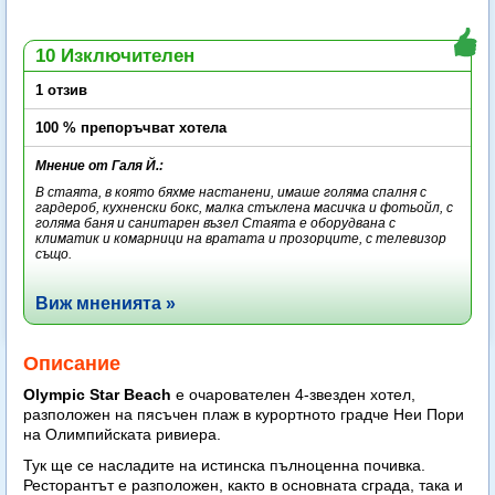
10 Изключителен
1 отзив
100 % препоръчват хотела
Мнение от Галя Й.:
В стаята, в която бяхме настанени, имаше голяма спалня с
гардероб, кухненски бокс, малка стъклена масичка и фотьойл, с
голяма баня и санитарен възел Стаята е оборудвана с
климатик и комарници на вратата и прозорците, с телевизор
също.
Виж мненията »
Описание
Olympic Star Beach
e очарователен 4-звезден хотел,
разположен на пясъчен плаж в курортното градче Неи Пори
на Олимпийската ривиера.
Тук ще се насладите на истинска пълноценна почивка.
Ресторантът е разположен, както в основната сграда, така и