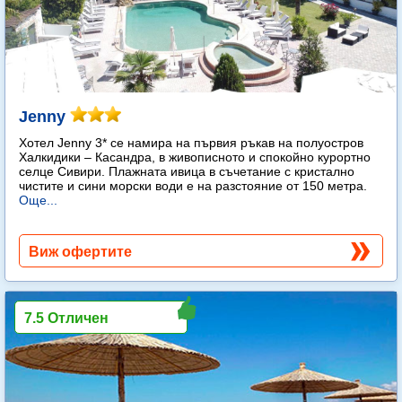
Jenny
Хотел Jenny 3* се намира на първия ръкав на полуостров
Халкидики – Касандра, в живописното и спокойно курортно
селце Сивири. Плажната ивица в съчетание с кристално
чистите и сини морски води е на разстояние от 150 метра.
Още...
Виж офертите
7.5 Отличен