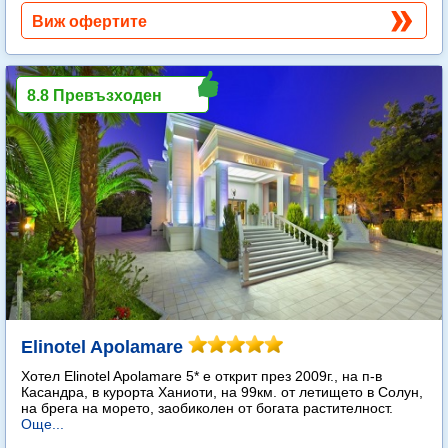
Виж офертите
8.8 Превъзходен
Elinotel Apolamare
Хотел Elinotel Apolamare 5* е открит през 2009г., на п-в
Касандра, в курорта Ханиоти, на 99км. от летището в Солун,
на брега на морето, заобиколен от богата растителност.
Още...