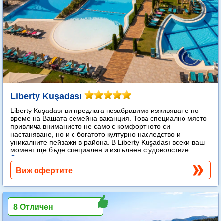
Liberty Kuşadası
Liberty Kuşadası ви предлага незабравимо изживяване по
време на Вашата семейна ваканция. Това специално място
привлича вниманието не само с комфортното си
настаняване, но и с богатото културно наследство и
уникалните пейзажи в района. В Liberty Kuşadası всеки ваш
момент ще бъде специален и изпълнен с удоволствие.
Още...
Виж офертите
8 Отличен