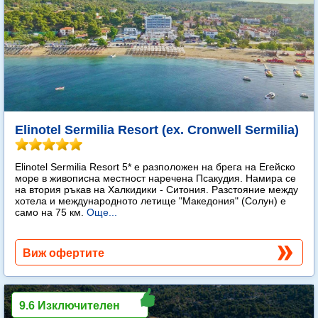
Elinotel Sermilia Resort (ex. Cronwell Sermilia)
Elinotel Sermilia Resort 5* е разположен на брега на Егейско
море в живописна местност наречена Псакудия. Намира се
на втория ръкав на Халкидики - Ситония. Разстояние между
хотела и международното летище "Македония" (Солун) е
само на 75 км.
Още...
Виж офертите
9.6 Изключителен