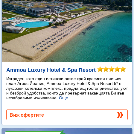
Ammoa Luxury Hotel & Spa Resort
Изграден като един истински оазис край красивия пясъчен
плаж Агиос Йоанис, Ammoa Luxury Hotel & Spa Resort 5* е
луксозен хотелски комплекс, предлагащ гостоприемство, уют
и безброй удобства, които да превърнат ваканцията Ви във
незабравимо изживяване.
Още...
Виж офертите