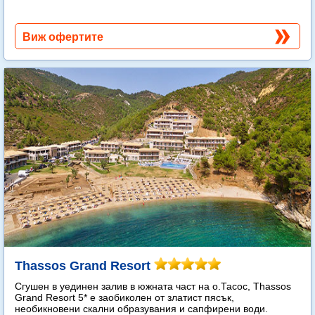
Виж офертите
Thassos Grand Resort
Сгушен в уединен залив в южната част на о.Тасос, Thassos
Grand Resort 5* е заобиколен от златист пясък,
необикновени скални образувания и сапфирени води.