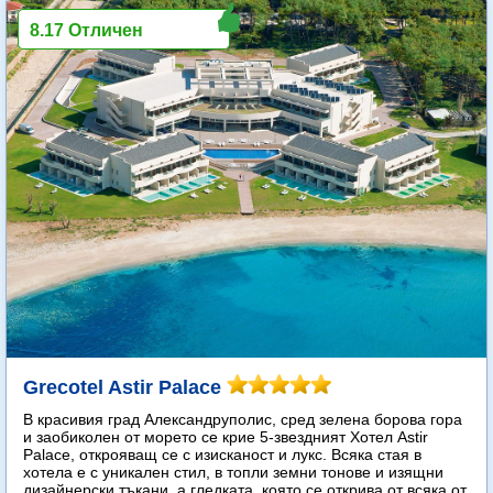
8.17 Отличен
Grecotel Astir Palace
В красивия град Александруполис, сред зелена борова гора
и заобиколен от морето се крие 5-звездният Хотел Astir
Palace, открояващ се с изисканост и лукс. Всяка стая в
хотела е с уникален стил, в топли земни тонове и изящни
дизайнерски тъкани, а гледката, която се открива от всяка от