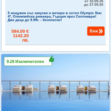
от 10.09.26
до 27.09.26
5 нощувки със закуски и вечери в хотел Olympic Star
4*, Олимпийска ривиера, Гърция през Септември!
Две деца до 9.99г. - безплатно!
584.00 €
Виж
1142.20
лв.
9.29 Изключителен