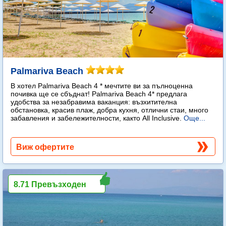
Palmariva Beach
В хотел Palmariva Beach 4 * мечтите ви за пълноценна
почивка ще се сбъднат! Palmariva Beach 4* предлага
удобства за незабравима ваканция: възхитителна
обстановка, красив плаж, добра кухня, отлични стаи, много
забавления и забележителности, както All Inclusive.
Още...
Виж офертите
8.71 Превъзходен