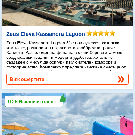
Zeus Eleva Kassandra Lagoon
Zeus Eleva Kassandra Lagoon 5* е нов луксозен хотелски
комплекс, разположен в красивото крайбрежно градче
Ханиоти. Разположен на фона на зелени борови хълмове,
сред красиви градини и модерни удобства, хотелът е
създаден с мисъл да осигури изключителен комфорт и
гостоприемство. Комплексът предлага изискана смесица от
модерен лукс и спокойна средиземноморска атмосфера.
Още...
Виж офертите
9.25 Изключителен