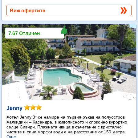
Виж офертите
7.67 Отличен
Jenny
Хотел Jenny 3* се намира на първия ръкав на полуостров
Халкидики – Касандра, в живописното и спокойно курортно
селце Сивири. Плажната ивица в съчетание с кристално
чистите и сини морски води е на разстояние от 150 метра.
Още...