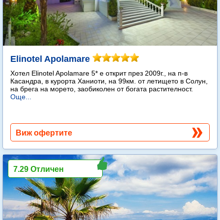
Elinotel Apolamare
Хотел Elinotel Apolamare 5* е открит през 2009г., на п-в
Касандра, в курорта Ханиоти, на 99км. от летището в Солун,
на брега на морето, заобиколен от богата растителност.
Още...
Виж офертите
7.29 Отличен