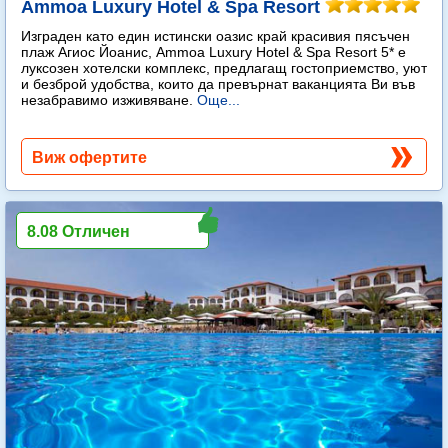
Ammoa Luxury Hotel & Spa Resort
Изграден като един истински оазис край красивия пясъчен
плаж Агиос Йоанис, Ammoa Luxury Hotel & Spa Resort 5* е
луксозен хотелски комплекс, предлагащ гостоприемство, уют
и безброй удобства, които да превърнат ваканцията Ви във
незабравимо изживяване.
Още...
Виж офертите
8.08 Отличен