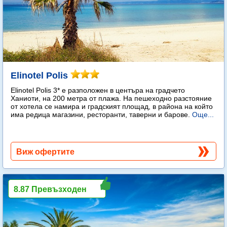
Elinotel Polis
Elinotel Polis 3* е разположен в центъра на градчето
Ханиоти, на 200 метра от плажа. На пешеходно разстояние
от хотела се намира и градският площад, в района на който
има редица магазини, ресторанти, таверни и барове.
Още...
Виж офертите
8.87 Превъзходен