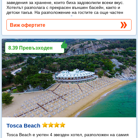
заведения за хранене, които биха задоволили всеки вкус.
Хотелът разполага с прекрасен външен басейн, както и
детски такъв. На разположение на гостите са още частен
плаж, спа център и тенис корт.
Още...
Виж офертите
8.39 Превъзходен
Tosca Beach
Tosca Beach е уютен 4 звезден хотел, разположен на самия