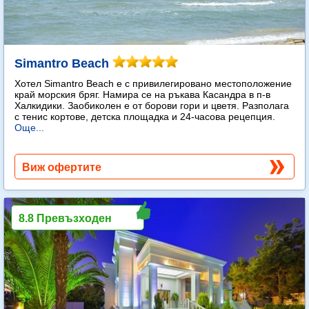
Simantro Beach
Хотел Simantro Beach е с привилегировано местоположение
край морския бряг. Намира се на ръкава Касандра в п-в
Халкидики. Заобиколен е от борови гори и цветя. Разполага
с тенис кортове, детска площадка и 24-часова рецепция.
Още...
Виж офертите
8.8 Превъзходен