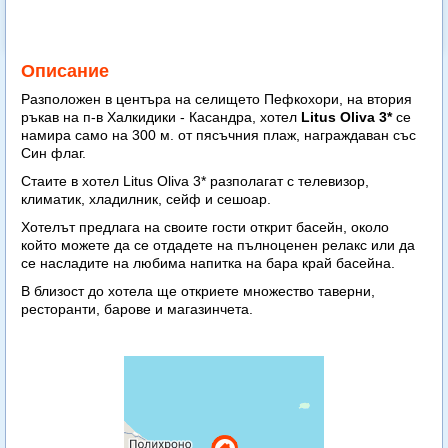
Описание
Разположен в центъра на селището Пефкохори, на втория
ръкав на п-в Халкидики - Касандра, хотел
Litus Oliva 3*
се
намира само на 300 м. от пясъчния плаж, награждаван със
Син флаг.
Стаите в хотел Litus Oliva 3* разполагат с телевизор,
климатик, хладилник, сейф и сешоар.
Хотелът предлага на своите гости открит басейн, около
който можете да се отдадете на пълноценен релакс или да
се насладите на любима напитка на бара край басейна.
В близост до хотела ще откриете множество таверни,
ресторанти, барове и магазинчета.