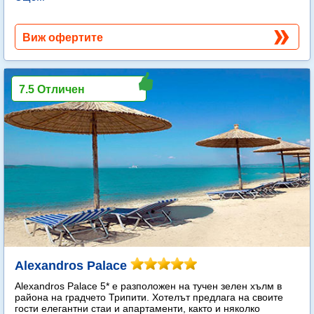
Виж офертите
7.5 Отличен
Alexandros Palace
Alexandros Palace 5* e разположен на тучен зелен хълм в
района на градчето Трипити. Хотелът предлага на своите
гости елегантни стаи и апартаменти, както и няколко