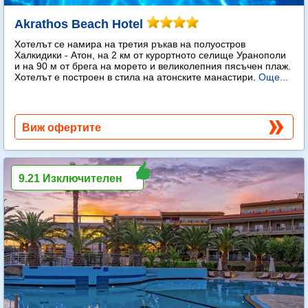
Akrathos Beach Hotel
Хотелът се намира на третия ръкав на полуостров
Халкидики - Атон, на 2 км от курортното селище Уранополи
и на 90 м от брега на морето и великолепния пясъчен плаж.
Хотелът е построен в стила на атонските манастири.
Още...
Виж офертите
9.21 Изключителен