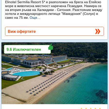
Elinotel Sermilia Resort 5* е разположен на брега на Егейско
море в живописна местност наречена Псакудия. Намира се
на втория ръкав на Халкидики - Ситония. Разстояние между
хотела и международното летище "Македония" (Солун) е
само на 75 км.
Още...
Виж офертите
9.6 Изключителен