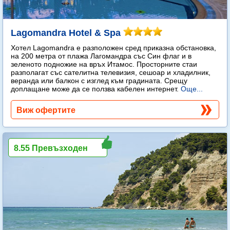
Lagomandra Hotel & Spa
Хотел Lagomandra е разположен сред приказна обстановка,
на 200 метра от плажа Лагомандра със Син флаг и в
зеленото подножие на връх Итамос. Просторните стаи
разполагат със сателитна телевизия, сешоар и хладилник,
веранда или балкон с изглед към градината. Срещу
доплащане може да се ползва кабелен интернет.
Още...
Виж офертите
8.55 Превъзходен