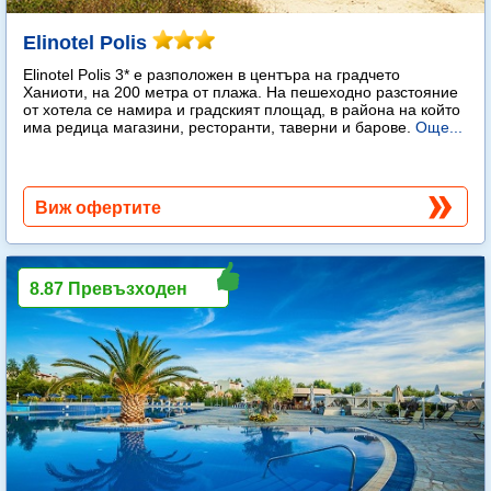
Elinotel Polis
Elinotel Polis 3* е разположен в центъра на градчето
Ханиоти, на 200 метра от плажа. На пешеходно разстояние
от хотела се намира и градският площад, в района на който
има редица магазини, ресторанти, таверни и барове.
Още...
Виж офертите
8.87 Превъзходен