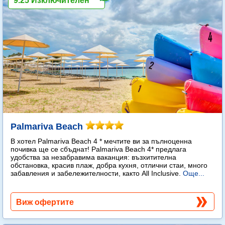
9.25 Изключителен
Palmariva Beach
В хотел Palmariva Beach 4 * мечтите ви за пълноценна
почивка ще се сбъднат! Palmariva Beach 4* предлага
удобства за незабравима ваканция: възхитителна
обстановка, красив плаж, добра кухня, отлични стаи, много
забавления и забележителности, както All Inclusive.
Още...
Виж офертите