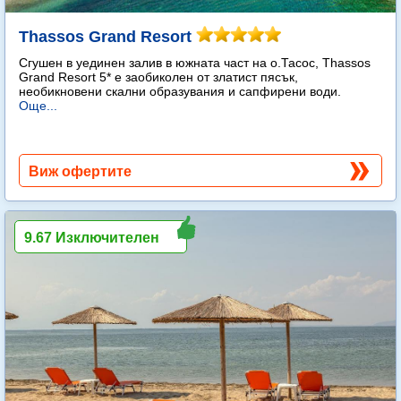
Thassos Grand Resort
Сгушен в уединен залив в южната част на о.Тасос, Thassos
Grand Resort 5* е заобиколен от златист пясък,
необикновени скални образувания и сапфирени води.
Още...
Виж офертите
9.67 Изключителен