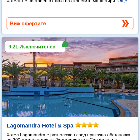
Хотелът е построен в стила на атонските манастири.
Още...
Виж офертите
9.21 Изключителен
Lagomandra Hotel & Spa
Хотел Lagomandra е разположен сред приказна обстановка,
на 200 метра от плажа Лагомандра със Син флаг и в