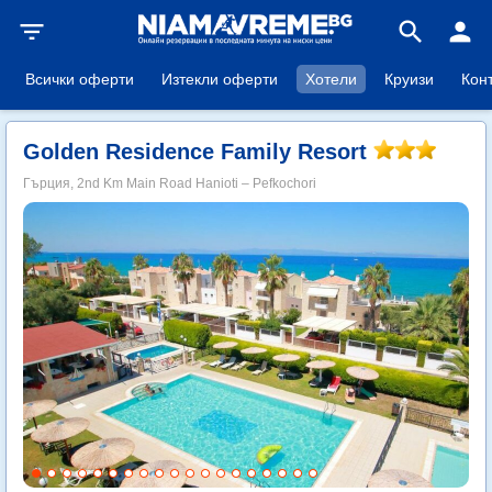
filter_list
search
person
Всички оферти
Изтекли оферти
Хотели
Круизи
Кон
Golden Residence Family Resort
Гърция, 2nd Km Main Road Hanioti – Pefkochori