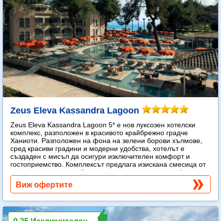
Zeus Eleva Kassandra Lagoon
Zeus Eleva Kassandra Lagoon 5* е нов луксозен хотелски
комплекс, разположен в красивото крайбрежно градче
Ханиоти. Разположен на фона на зелени борови хълмове,
сред красиви градини и модерни удобства, хотелът е
създаден с мисъл да осигури изключителен комфорт и
гостоприемство. Комплексът предлага изискана смесица от
модерен лукс и спокойна средиземноморска атмосфера.
Още...
Виж офертите