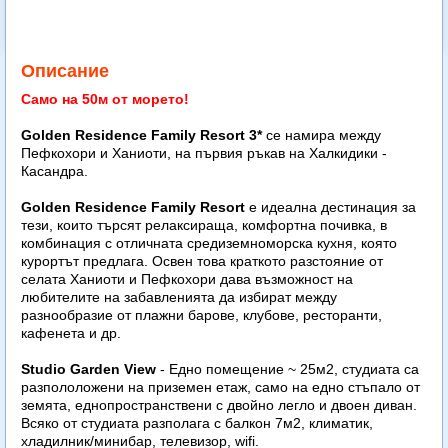
Описание
Само на 50м от морето!
Golden Residence Family Resort 3*
се намира между
Пефкохори и Ханиоти, на първия ръкав на Халкидики -
Касандра.
Golden Residence Family Resort
е идеална дестинация за
тези, които търсят релаксираща, комфортна почивка, в
комбинация с отличната средиземноморска кухня, която
курортът предлага. Освен това краткото разстояние от
селата Ханиоти и Пефкохори дава възможност на
любителите на забавленията да избират между
разнообразие от плажни барове, клубове, ресторанти,
кафенета и др.
Studio Garden View
- Едно помещение ~ 25м2, студиата са
разпололожени на приземен етаж, само на едно стъпало от
земята, еднопространствени с двойно легло и двоен диван.
Всяко от студиата разполага с балкон 7м2, климатик,
хладилник/минибар, телевизор, wifi.