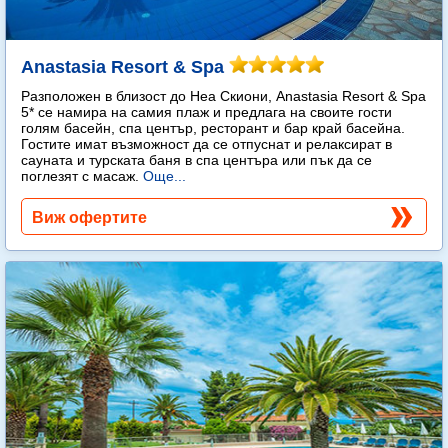
Anastasia Resort & Spa
Разположен в близост до Неа Скиони, Anastasia Resort & Spa
5* се намира на самия плаж и предлага на своите гости
голям басейн, спа център, ресторант и бар край басейна.
Гостите имат възможност да се отпуснат и релаксират в
сауната и турската баня в спа центъра или пък да се
поглезят с масаж.
Още...
Виж офертите