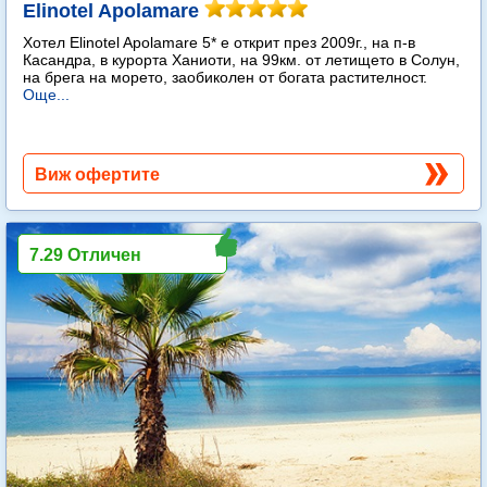
Elinotel Apolamare
Хотел Elinotel Apolamare 5* е открит през 2009г., на п-в
Касандра, в курорта Ханиоти, на 99км. от летището в Солун,
на брега на морето, заобиколен от богата растителност.
Още...
Виж офертите
7.29 Отличен