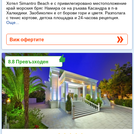
Хотел Simantro Beach е с привилегировано местоположение
край морския бряг. Намира се на ръкава Касандра в п-в
Халкидики. Заобиколен е от борови гори и цветя. Разполага
с тенис кортове, детска площадка и 24-часова рецепция.
Още...
Виж офертите
8.8 Превъзходен