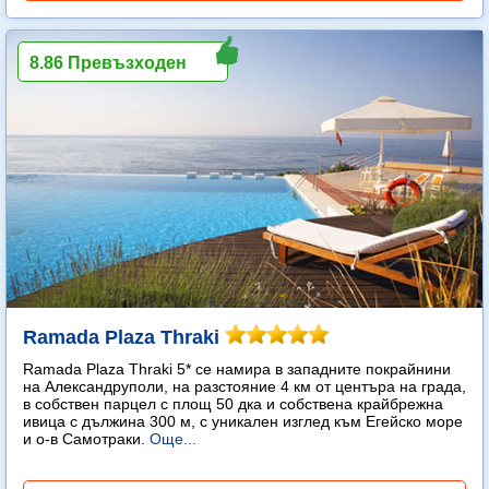
8.86 Превъзходен
Ramada Plaza Thraki
Ramada Plaza Thraki 5* се намира в западните покрайнини
на Александруполи, на разстояние 4 км от центъра на града,
в собствен парцел с площ 50 дка и собствена крайбрежна
ивица с дължина 300 м, с уникален изглед към Егейско море
и о-в Самотраки.
Още...