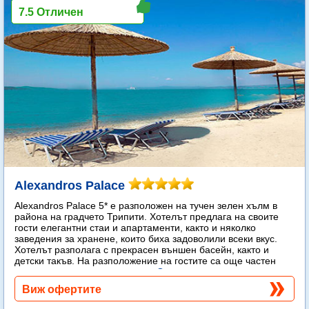
7.5 Отличен
Alexandros Palace
Alexandros Palace 5* e разположен на тучен зелен хълм в
района на градчето Трипити. Хотелът предлага на своите
гости елегантни стаи и апартаменти, както и няколко
заведения за хранене, които биха задоволили всеки вкус.
Хотелът разполага с прекрасен външен басейн, както и
детски такъв. На разположение на гостите са още частен
плаж, спа център и тенис корт.
Още...
Виж офертите