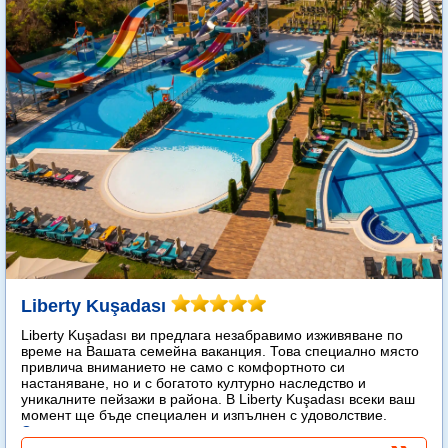
Liberty Kuşadası
Liberty Kuşadası ви предлага незабравимо изживяване по
време на Вашата семейна ваканция. Това специално място
привлича вниманието не само с комфортното си
настаняване, но и с богатото културно наследство и
уникалните пейзажи в района. В Liberty Kuşadası всеки ваш
момент ще бъде специален и изпълнен с удоволствие.
Още...