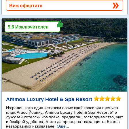
Виж офертите
9.6 Изключителен
Ammoa Luxury Hotel & Spa Resort
Изграден като един истински оазис край красивия пясъчен
плаж Агиос Йоанис, Ammoa Luxury Hotel & Spa Resort 5* е
луксозен хотелски комплекс, предлагащ гостоприемство, уют
и безброй удобства, които да превърнат ваканцията Ви във
незабравимо изживяване.
Още...