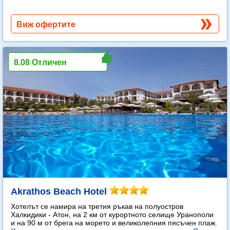
Виж офертите
8.08 Отличен
Akrathos Beach Hotel
Хотелът се намира на третия ръкав на полуостров
Халкидики - Атон, на 2 км от курортното селище Уранополи
и на 90 м от брега на морето и великолепния пясъчен плаж.