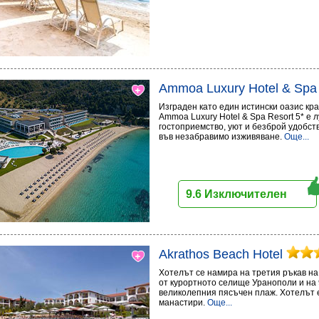
Ammoa Luxury Hotel & Spa
Изграден като един истински оазис кр
Ammoa Luxury Hotel & Spa Resort 5* е 
гостоприемство, уют и безброй удобст
във незабравимо изживяване.
Още...
9.6 Изключителен
Akrathos Beach Hotel
Хотелът се намира на третия ръкав на 
от курортното селище Уранополи и на 
великолепния пясъчен плаж. Хотелът е
манастири.
Още...