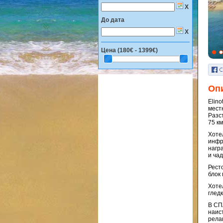
X
До дата
X
Цена (
180€ - 1399€
)
Оп
Elino
мест
Разс
75 км
Хоте
инфр
нагр
и чад
Ресто
блок
Хоте
глед
В СП
наис
релак