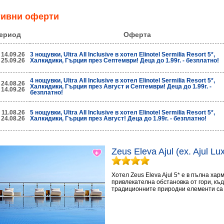
тивни оферти
ериод
Оферта
 14.09.26
3 нощувки, Ultra All Inclusive в хотел Elinotel Sermilia Resort 5*,
 25.09.26
Халкидики, Гърция през Септември! Деца до 1.99г. - безплатно!
4 нощувки, Ultra All Inclusive в хотел Elinotel Sermilia Resort 5*,
 24.08.26
Халкидики, Гърция през Август и Септември! Деца до 1.99г. -
 14.09.26
безплатно!
 11.08.26
5 нощувки, Ultra All Inclusive в хотел Elinotel Sermilia Resort 5*,
 24.08.26
Халкидики, Гърция през Август! Деца до 1.99г. - безплатно!
Zeus Eleva Ajul (ex. Ajul L
Хотел Zeus Eleva Ajul 5* е в пълна ха
привлекателна обстановка от гори, къ
традиционните природни елементи са 