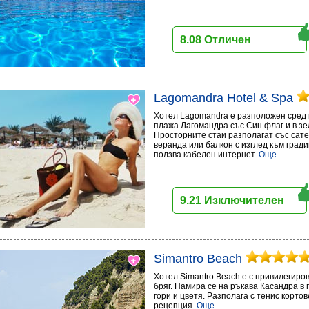
8.08 Отличен
Lagomandra Hotel & Spa
Хотел Lagomandra е разположен сред п
плажа Лагомандра със Син флаг и в з
Просторните стаи разполагат със сате
веранда или балкон с изглед към град
ползва кабелен интернет.
Още...
9.21 Изключителен
Simantro Beach
Хотел Simantro Beach е с привилегир
бряг. Намира се на ръкава Касандра в 
гори и цветя. Разполага с тенис корто
рецепция.
Още...