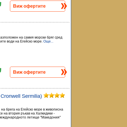
Виж офертите
 разположен на самия морски бряг сред
тите води на Егейско море.
Още...
Виж офертите
. Cronwell Sermilia)
ен на брега на Егейско море в живописна
е на втория ръкав на Халкидики -
 международното летище "Македония"