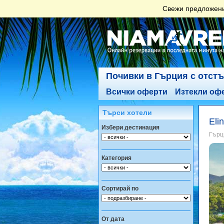
Свежи предложения
Почивки в Гърция с отст
Всички оферти
Изтекли оф
Търси хотели
Eli
Избери дестинация
Гърц
Категория
Сортирай по
От дата