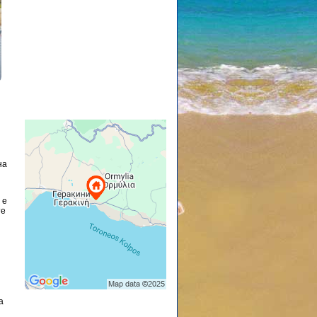
на
 е
те
а