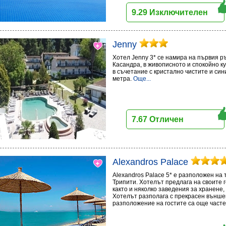
9.29 Изключителен
Jenny
Хотел Jenny 3* се намира на първия р
Касандра, в живописното и спокойно к
в съчетание с кристално чистите и син
метра.
Още...
7.67 Отличен
Alexandros Palace
Alexandros Palace 5* e разположен на 
Трипити. Хотелът предлага на своите 
както и няколко заведения за хранене,
Хотелът разполага с прекрасен външен 
разположение на гостите са още часте