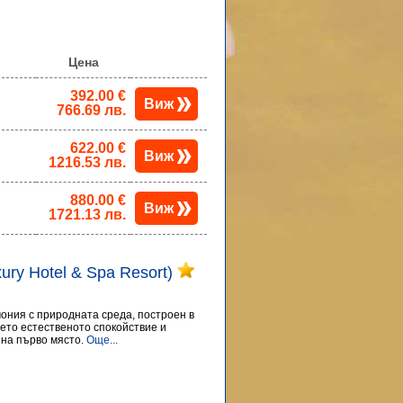
Цена
392.00 €
Виж
766.69 лв.
622.00 €
Виж
1216.53 лв.
880.00 €
Виж
1721.13 лв.
uxury Hotel & Spa Resort)
рмония с природната среда, построен в
дето естественото спокойствие и
на първо място.
Още...