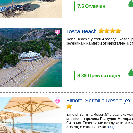
7.5 Отличен
Tosca Beach
Tosca Beach е уютен 4 звезден хотел,
зеленина и на метри от кристално чис
8.39 Превъзходен
Elinotel Sermilia Resort (ex
Elinotel Sermilia Resort 5* е разполож
местност наречена Псакудия. Намира с
Ситония. Разстояние между хотела и
(Солун) е само на 75 км.
Още...