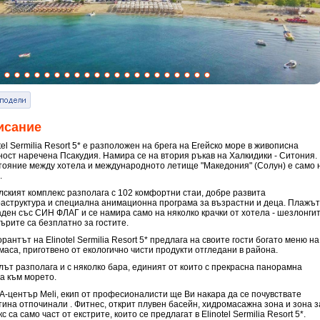
исание
tel Sermilia Resort 5* е разположен на брега на Егейско море в живописна
ност наречена Псакудия. Намира се на втория ръкав на Халкидики - Ситония.
тояние между хотела и международното летище "Македония" (Солун) е само 
.
лският комплекс разполага с 102 комфортни стаи, добре развита
аструктура и специална анимационна програма за възрастни и деца. Плажът
аден със СИН ФЛАГ и се намира само на няколко крачки от хотела - шезлонги
ърите са безплатно за гостите.
рантът на Elinotel Sermilia Resort 5* предлага на своите гости богато меню на
 маса, приготвено от екологично чисти продукти отгледани в района.
лът разполага и с няколко бара, единият от които с прекрасна панорамна
ка към морето.
А-център Meli, екип от професионалисти ще Ви накара да се почувствате
тина отпочинали . Фитнес, открит плувен басейн, хидромасажна зона и зона з
с са само част от екстрите, които се предлагат в Elinotel Sermilia Resort 5*.