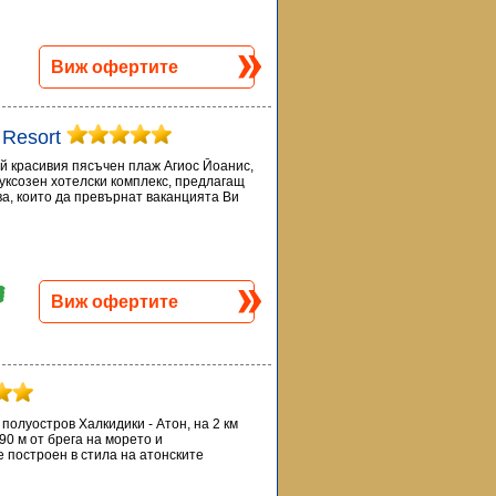
Виж офертите
 Resort
ай красивия пясъчен плаж Агиос Йоанис,
луксозен хотелски комплекс, предлагащ
ва, които да превърнат ваканцията Ви
Виж офертите
полуостров Халкидики - Атон, на 2 км
90 м от брега на морето и
 построен в стила на атонските