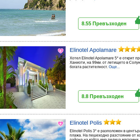
8.55 Превъзходен
Elinotel Apolamare
Хотел Elinotel Apolamare 5* е открит пр
Ханиоти, на 99км. от летището в Солун
богата растителност.
Още...
8.8 Превъзходен
Elinotel Polis
Elinotel Polis 3* е разположен в центъ
плажа. На пешеходно разстояние от хо
района на който има редица магазини,