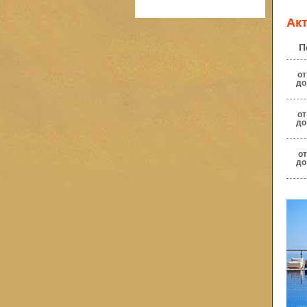
Ак
П
от
до
от
до
от
до