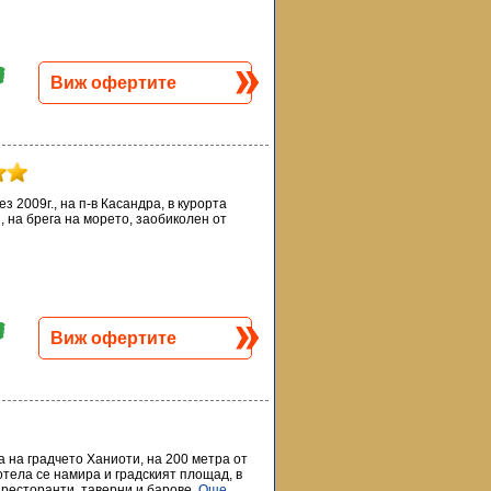
Виж офертите
ез 2009г., на п-в Касандра, в курорта
, на брега на морето, заобиколен от
Виж офертите
ра на градчето Ханиоти, на 200 метра от
тела се намира и градският площад, в
 ресторанти, таверни и барове.
Още...