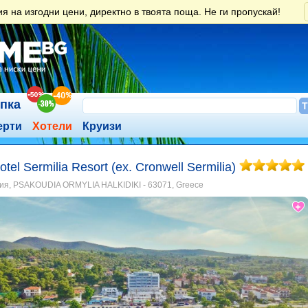
 на изгодни цени, директно в твоята поща. Не ги пропускай!
ъпка
ерти
Хотели
Круизи
notel Sermilia Resort (ex. Cronwell Sermilia)
ия, PSAKOUDIA ORMYLIA HALKIDIKI - 63071, Greece