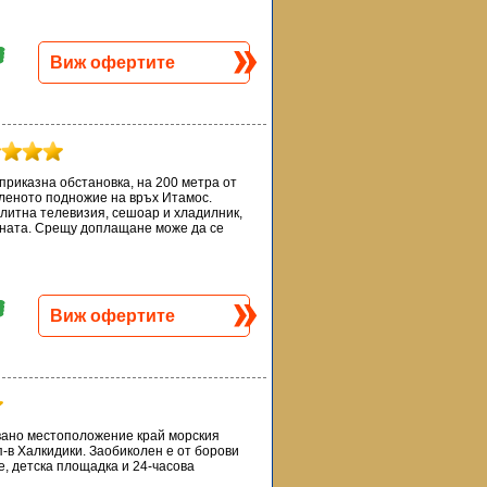
Виж офертите
риказна обстановка, на 200 метра от
еленото подножие на връх Итамос.
литна телевизия, сешоар и хладилник,
ината. Срещу доплащане може да се
Виж офертите
овано местоположение край морския
п-в Халкидики. Заобиколен е от борови
ве, детска площадка и 24-часова