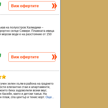
Виж офертите
ъкав на полуостров Халкидики –
урортно селце Сивири. Плажната ивица
и морски води е на разстояние от 150
Виж офертите
тучен зелен хълм в района на градчето
гости елегантни стаи и апартаменти,
 които биха задоволили всеки вкус.
басейн, както и детски такъв. На
н плаж, спа център и тенис корт.
Още...