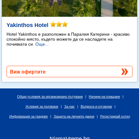
Yakinthos Hotel
Hotel Yakinthos e разположен в Паралия Катерини - красиво
спокойно място, където можете да се насладите на
почивката си.
Още...
Виж офертите
Общи условия за организирано пътуване
|
Начини на плащане
|
Условия за ползване
|
За нас
|
Въпроси и отговори
|
Информация за градове
|
Защита на личните данни
|
Регистрирай хотел
NiamaVreme.bg