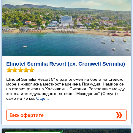
Elinotel Sermilia Resort (ex. Cronwell Sermilia)
Elinotel Sermilia Resort 5* е разположен на брега на Егейско
море в живописна местност наречена Псакудия. Намира се
на втория ръкав на Халкидики - Ситония. Разстояние между
хотела и международното летище "Македония" (Солун) е
само на 75 км.
Още...
Виж офертите