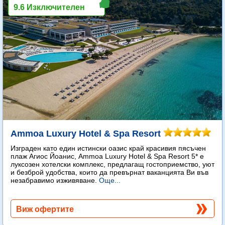
9.6 Изключителен
Ammoa Luxury Hotel & Spa Resort
Изграден като един истински оазис край красивия пясъчен
плаж Агиос Йоанис, Ammoa Luxury Hotel & Spa Resort 5* е
луксозен хотелски комплекс, предлагащ гостоприемство, уют
и безброй удобства, които да превърнат ваканцията Ви във
незабравимо изживяване.
Още...
Виж офертите