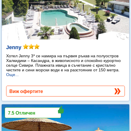
Jenny
Хотел Jenny 3* се намира на първия ръкав на полуостров
Халкидики – Касандра, в живописното и спокойно курортно
селце Сивири. Плажната ивица в съчетание с кристално
чистите и сини морски води е на разстояние от 150 метра.
Още...
Виж офертите
7.5 Отличен