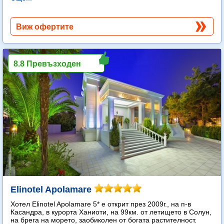
Виж офертите
8.8 Превъзходен
Elinotel Apolamare
Хотел Elinotel Apolamare 5* е открит през 2009г., на п-в
Касандра, в курорта Ханиоти, на 99км. от летището в Солун,
на брега на морето, заобиколен от богата растителност.