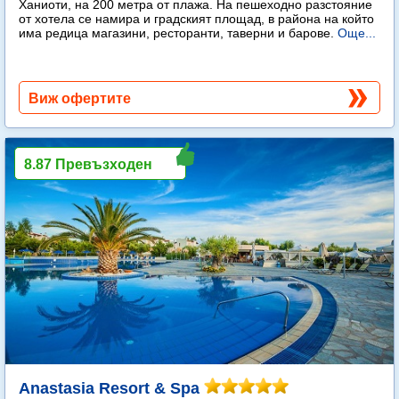
Ханиоти, на 200 метра от плажа. На пешеходно разстояние
от хотела се намира и градският площад, в района на който
има редица магазини, ресторанти, таверни и барове.
Още...
Виж офертите
8.87 Превъзходен
Anastasia Resort & Spa