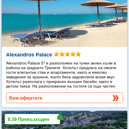
Alexandros Palace
Alexandros Palace 5* e разположен на тучен зелен хълм в
района на градчето Трипити. Хотелът предлага на своите
гости елегантни стаи и апартаменти, както и няколко
заведения за хранене, които биха задоволили всеки вкус.
Хотелът разполага с прекрасен външен басейн, както и
детски такъв. На разположение на гостите са още частен
плаж, спа център и тенис корт.
Още...
Виж офертите
8.39 Превъзходен