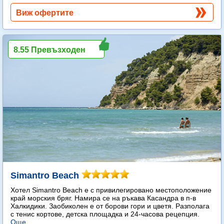
Виж офертите
8.55 Превъзходен
Simantro Beach
Хотел Simantro Beach е с привилегировано местоположение
край морския бряг. Намира се на ръкава Касандра в п-в
Халкидики. Заобиколен е от борови гори и цветя. Разполага
с тенис кортове, детска площадка и 24-часова рецепция.
Още...