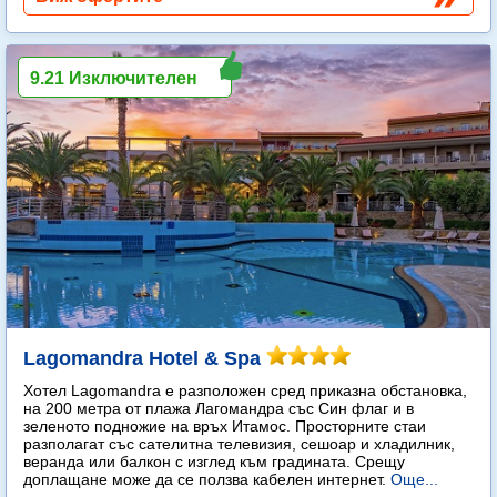
9.21 Изключителен
Lagomandra Hotel & Spa
Хотел Lagomandra е разположен сред приказна обстановка,
на 200 метра от плажа Лагомандра със Син флаг и в
зеленото подножие на връх Итамос. Просторните стаи
разполагат със сателитна телевизия, сешоар и хладилник,
веранда или балкон с изглед към градината. Срещу
доплащане може да се ползва кабелен интернет.
Още...