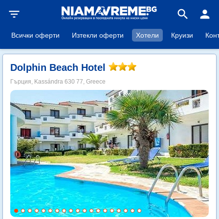
filter_list
search
person
Всички оферти
Изтекли оферти
Хотели
Круизи
Кон
Dolphin Beach Hotel
Гърция, Kassándra 630 77, Greece