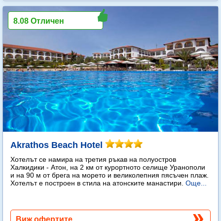
8.08 Отличен
Akrathos Beach Hotel
Хотелът се намира на третия ръкав на полуостров
Халкидики - Атон, на 2 км от курортното селище Уранополи
и на 90 м от брега на морето и великолепния пясъчен плаж.
Хотелът е построен в стила на атонските манастири.
Още...
Виж офертите