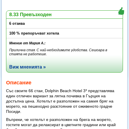
8.33 Превъзходен
6 отзива
100 % препоръчват хотела
Мнение от Мария А.:
Прилична стая. С най-небходимите удобства. Сешоара в
стаята не работеше.
Виж мненията »
Описание
Със своите 66 стаи, Dolphin Beach Hotel 3* представлява
един отличен вариант за лятна почивка в Гърция на
достъпна цена. Хотелът е разположен на самия бряг на
морето, на пешеходно разстояние от оживеното градче
Посиди.
Въпреки, че хотелът е разположен на брега на морето,
гостите могат да релаксират в цветните градини или край