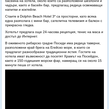
басейна на хотела, около който са разположени шезлонги и
чадъри, както и басейн бар, предлагащ редица освежаващи
напитки и коктейли.
Стаите в Dolphin Beach Hotel 3* са просторни, като всяка
една разполага с мини бар, сателитна телевизия и балкон с
прекрасна гледка.
Хотелът предлага още 24-часова рецепция, тенис на маса и
достъп до Интернет.
В оживеното рибарско градче Посиди има редица таверни,
разположени край брега на Егейско море, в които се
прадлагат разнообразни традиционни ястия. Гостите на
хотела имат възможност да посетят Храмът на Посейдон,
както и 150-годишния морски фар, намиращ се на около 15
минути пеша от хотела.