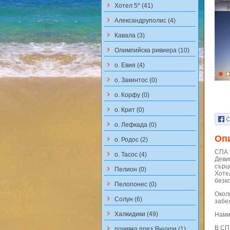
keyboard_arrow_right
Хотел 5* (41)
keyboard_arrow_right
Aлександруполис (4)
keyboard_arrow_right
Кавала (3)
keyboard_arrow_right
Олимпийска ривиера (10)
keyboard_arrow_right
о. Евия (4)
keyboard_arrow_right
о. Закинтос (0)
keyboard_arrow_right
о. Корфу (0)
keyboard_arrow_right
о. Крит (0)
keyboard_arrow_right
о. Лефкада (0)
Оп
keyboard_arrow_right
о. Родос (2)
СПА 
keyboard_arrow_right
о. Тасос (4)
Деви
сърц
keyboard_arrow_right
Пелион (0)
Хоте
безк
keyboard_arrow_right
Пелопонес (0)
Окол
keyboard_arrow_right
Солун (6)
забе
keyboard_arrow_right
Халкидики (49)
Нами
keyboard_arrow_right
В СП
почивка през Януари (1)