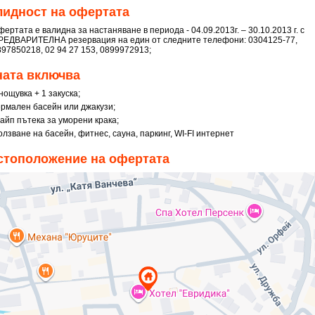
лидност на офертата
ертата е валидна за настаняване в периода - 04.09.2013г. – 30.10.2013 г. с
РЕДВАРИТЕЛНА резервация на един от следните телефони: 0304125-77,
897850218, 02 94 27 153, 0899972913;
ната включва
нощувка + 1 закуска;
ермален басейн или джакузи;
найп пътека за уморени крака;
лзване на басейн, фитнес, сауна, паркинг, WI-FI интернет
стоположение на офертата