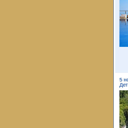
5 н
Дет