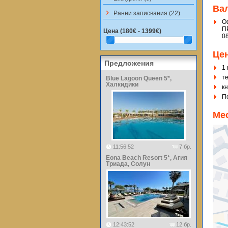
Ва
keyboard_arrow_right
Ранни записвания (22)
Оф
П
Цена (
180€ - 1399€
)
0
Це
Предложения
1 
т
Blue Lagoon Queen 5*,
Халкидики
к
По
Ме
11:56:52
7 бр.
Eona Beach Resort 5*, Агия
Триада, Солун
12:43:52
12 бр.