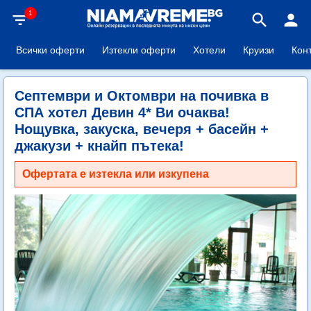
1
filter_list
search
person
Всички оферти
Изтекли оферти
Хотели
Круизи
Кон
Септември и Октомври на почивка в
СПА хотел Девин 4* Ви очаква!
Нощувка, закуска, вечеря + басейн +
джакузи + кнайп пътека!
Офертата е изтекла или изкупена