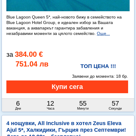
Blue Lagoon Queen 5*, най-новото бижу в семейството на
Blue Lagoon Hotel Group, е идеален избор за Вашата
ваканция, а аквапаркът гарантира забавления и
незабравими моменти за цялото семейство.
Още...
384.00 €
751.04 лв
ТОП ЦЕНА !!!
Заявени до момента:
18 бр.
6
12
55
56
Дни
Часа
Минути
Секунди
4 нощувки, All Inclusive в хотел Zeus Eleva
Ajul 5*, Халкидики, Гърция през Септември!