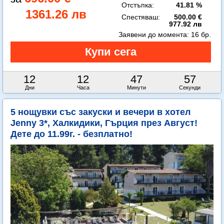
Отстъпка:
41.81 %
1361.26 лв
Спестяваш:
500.00 €
977.92 лв
Заявени до момента:
16 бр.
12
12
47
56
Дни
Часа
Минути
Секунди
5 нощувки със закуски и вечери в хотел
Jenny 3*, Халкидики, Гърция през Август!
Дете до 11.99г. - безплатно!