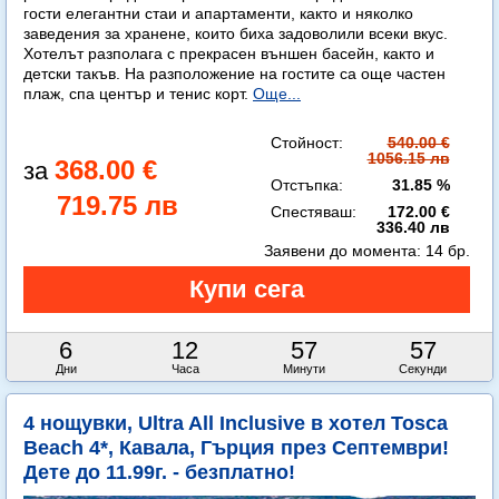
гости елегантни стаи и апартаменти, както и няколко
заведения за хранене, които биха задоволили всеки вкус.
Хотелът разполага с прекрасен външен басейн, както и
детски такъв. На разположение на гостите са още частен
плаж, спа център и тенис корт.
Още...
Стойност:
540.00 €
1056.15 лв
368.00 €
Отстъпка:
31.85 %
719.75 лв
Спестяваш:
172.00 €
336.40 лв
Заявени до момента:
14 бр.
6
12
57
56
Дни
Часа
Минути
Секунди
4 нощувки, Ultra All Inclusive в хотел Tosca
Beach 4*, Кавала, Гърция през Септември!
Дете до 11.99г. - безплатно!