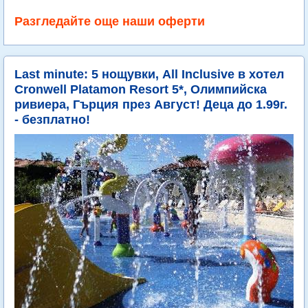
Разгледайте още наши оферти
Last minute: 5 нощувки, All Inclusive в хотел
Cronwell Platamon Resort 5*, Олимпийска
ривиера, Гърция през Август! Деца до 1.99г.
- безплатно!