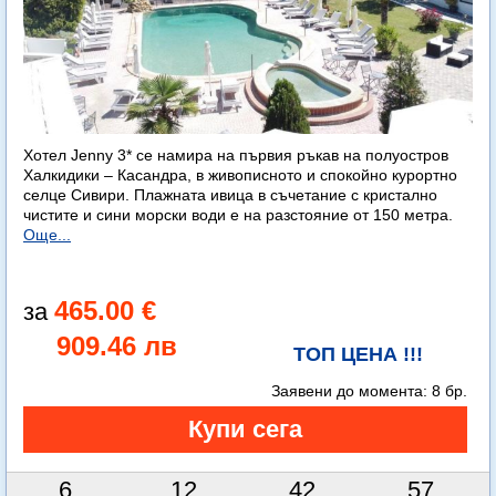
Хотел Jenny 3* се намира на първия ръкав на полуостров
Халкидики – Касандра, в живописното и спокойно курортно
селце Сивири. Плажната ивица в съчетание с кристално
чистите и сини морски води е на разстояние от 150 метра.
Още...
465.00 €
909.46 лв
ТОП ЦЕНА !!!
Заявени до момента:
8 бр.
6
12
42
56