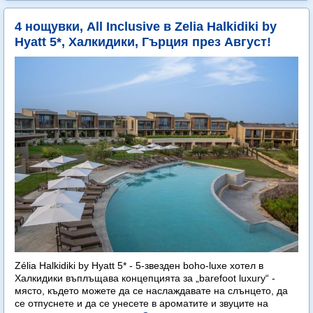
4 нощувки, All Inclusive в Zelia Halkidiki by
Hyatt 5*, Халкидики, Гърция през Август!
Zélia Halkidiki by Hyatt 5* - 5-звезден boho-luxe хотел в
Халкидики въплъщава концепцията за „barefoot luxury“ -
място, където можете да се наслаждавате на слънцето, да
се отпуснете и да се унесете в ароматите и звуците на