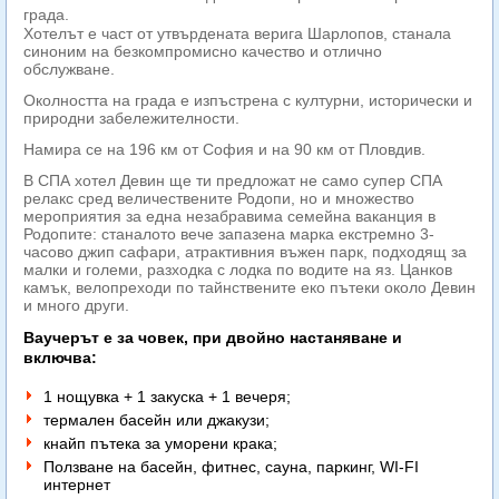
града.
Хотелът е част от утвърдената верига Шарлопов, станала
синоним на безкомпромисно качество и отлично
обслужване.
Околността на града е изпъстрена с културни, исторически и
природни забележителности.
Намира се на 196 км от София и на 90 км от Пловдив.
В СПА хотел Девин ще ти предложат не само супер СПА
релакс сред величествените Родопи, но и множество
мероприятия за една незабравима семейна ваканция в
Родопите: станалото вече запазена марка екстремно 3-
часово джип сафари, атрактивния въжен парк, подходящ за
малки и големи, разходка с лодка по водите на яз. Цанков
камък, велопреходи по тайнствените еко пътеки около Девин
и много други.
Ваучерът е за човек, при двойно настаняване и
включва:
1 нощувка + 1 закуска + 1 вечеря;
термален басейн или джакузи;
кнайп пътека за уморени крака;
Ползване на басейн, фитнес, сауна, паркинг, WI-FI
интернет