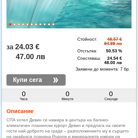
Стойност:
48.57 €
94.99 лв
24.03 €
Отстъпка:
50.53 %
47.00 лв
Спестяваш:
24.54 €
48.00 лв
Заявени до момента:
7 бр.
0
0
0
Часа
Минути
Секунди
Описание
СПА хотел Девин се намира в центъра на балнео-
климатичен планински курорт Девин и предлага на своите
гости най-доброто на града – разположението му в сърцето
на омайната планина Родопи и минералните извори на