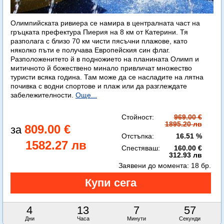
Олимпийската ривиера се намира в централната част на
гръцката префектура Пиерия на 8 км от Катерини. Тя
разполага с близо 70 км чисти пясъчни плажове, като
няколко пъти е получава Европейския син флаг.
Разположенитето й в подножието на планината Олимп и
митичното й божествено минало привличат множество
туристи всяка година. Там може да се насладите на лятна
почивка с водни спортове и плаж или да разглеждате
забележителности.
Още...
Стойност:
969.00 €
1895.20 лв
809.00 €
Отстъпка:
16.51 %
1582.27 лв
Спестяваш:
160.00 €
312.93 лв
Заявени до момента:
18 бр.
4
13
7
56
Дни
Часа
Минути
Секунди