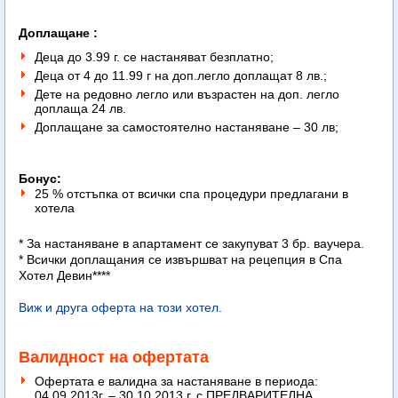
Доплащане :
Деца до 3.99 г. се настаняват безплатно;
Деца от 4 до 11.99 г на доп.легло доплащат 8 лв.;
Дете на редовно легло или възрастен на доп. легло
доплаща 24 лв.
Доплащане за самостоятелно настаняване – 30 лв;
Бонус:
25 % отстъпка от всички спа процедури предлагани в
хотела
* За настаняване в апартамент се закупуват 3 бр. ваучера.
* Всички доплащания се извършват на рецепция в Спа
Хотел Девин****
Виж и друга оферта на този хотел.
Валидност на офертата
Офертата е валидна за настаняване в периода:
04.09.2013г. – 30.10.2013 г. с ПРЕДВАРИТЕЛНА