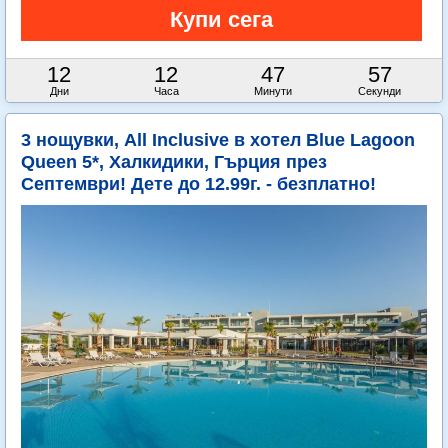
12
12
47
56
Дни
Часа
Минути
Секунди
3 нощувки, All Inclusive в хотел Blue Lagoon
Queen 5*, Халкидики, Гърция през
Септември! Дете до 12.99г. - безплатно!