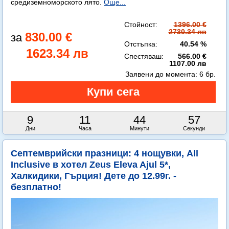
средиземноморското лято.
Още...
Стойност:
1396.00 €
2730.34 лв
830.00 €
Отстъпка:
40.54 %
1623.34 лв
Спестяваш:
566.00 €
1107.00 лв
Заявени до момента:
6 бр.
9
11
44
56
Дни
Часа
Минути
Секунди
Септемврийски празници: 4 нощувки, All
Inclusive в хотел Zeus Eleva Ajul 5*,
Халкидики, Гърция! Дете до 12.99г. -
безплатно!