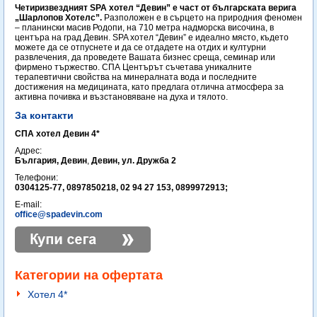
Четиризвездният SPA хотел “Девин” e част от българската верига
„Шарлопов Хотелс”.
Разположен е в сърцето на природния феномен
– планински масив Родопи, на 710 метра надморска височина, в
центъра на град Девин. SPA хотел “Девин” е идеално място, където
можете да се отпуснете и да се отдадете на отдих и културни
развлечения, да проведете Вашата бизнес среща, семинар или
фирмено тържество. СПА Центърът съчетава уникалните
терапевтични свойства на минералната вода и последните
достижения на медицината, като предлага отлична атмосфера за
активна почивка и възстановяване на духа и тялото.
За контакти
СПА хотел Девин 4*
Адрес:
България, Девин
,
Девин, ул. Дружба 2
Телефони:
0304125-77, 0897850218, 02 94 27 153, 0899972913;
E-mail:
office@spadevin.com
Категории на офертата
Хотел 4*