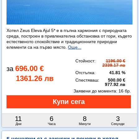
Хотел Zeus Eleva Ajul 5* е в пълна хармония с природната
среда, построен в привлекателна обстановка от гори, където
естественото спокойствие и традиционните природни
елементи са на първо място.
Още...
Стойност:
1196.00 €
2339.17 лв
696.00 €
Отстъпка:
41.81 %
1361.26 лв
Спестяваш:
500.00 €
977.92 лв
Заявени до момента:
16 бр.
11
6
8
0
Дни
Часа
Минути
Секунди