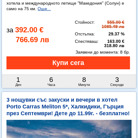
хотела и международното летище "Македония" (Солун) е
само на 75 км.
Още...
Стойност:
555.00 €
1085.49 лв
392.00 €
Отстъпка:
29.37 %
766.69 лв
Спестяваш:
163.00 €
318.80 лв
Заявени до момента:
8 бр.
1
6
8
0
Ден
Часа
Минути
Секунди
3 нощувки със закуски и вечери в хотел
Porto Carras Meliton 5*, Халкидики, Гърция
през Септември! Дете до 11.99г. - безплатно!