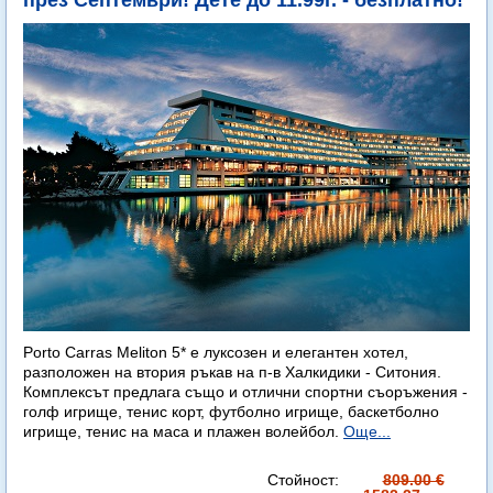
през Септември! Дете до 11.99г. - безплатно!
Porto Carras Meliton 5* е луксозен и елегантен хотел,
разположен на втория ръкав на п-в Халкидики - Ситония.
Комплексът предлага също и отлични спортни съоръжения -
голф игрище, тенис корт, футболно игрище, баскетболно
игрище, тенис на маса и плажен волейбол.
Още...
Стойност:
809.00 €