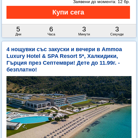
Заявени до момента:
12 бр.
5
6
3
0
Дни
Часа
Минути
Секунди
4 нощувки със закуски и вечери в Ammoa
Luxury Hotel & SPA Resort 5*, Халкидики,
Гърция през Септември! Дете до 11.99г. -
безплатно!