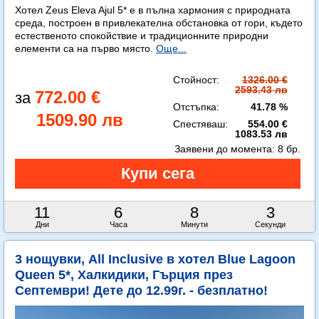
Хотел Zeus Eleva Ajul 5* е в пълна хармония с природната
среда, построен в привлекателна обстановка от гори, където
естественото спокойствие и традиционните природни
елементи са на първо място.
Още...
Стойност:
1326.00 €
2593.43 лв
772.00 €
Отстъпка:
41.78 %
1509.90 лв
Спестяваш:
554.00 €
1083.53 лв
Заявени до момента:
8 бр.
11
6
8
0
Дни
Часа
Минути
Секунди
3 нощувки, All Inclusive в хотел Blue Lagoon
Queen 5*, Халкидики, Гърция през
Септември! Дете до 12.99г. - безплатно!