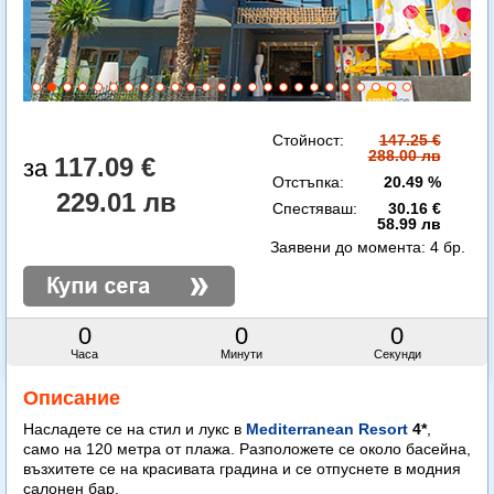
Стойност:
147.25 €
288.00 лв
117.09 €
Отстъпка:
20.49 %
229.01 лв
Спестяваш:
30.16 €
58.99 лв
Заявени до момента:
4 бр.
0
0
0
Часа
Минути
Секунди
Описание
Насладете се на стил и лукс в
Mediterranean Resort
4*
,
само на 120 метра от плажа. Разположете се около басейна,
възхитете се на красивата градина и се отпуснете в модния
салонен бар.