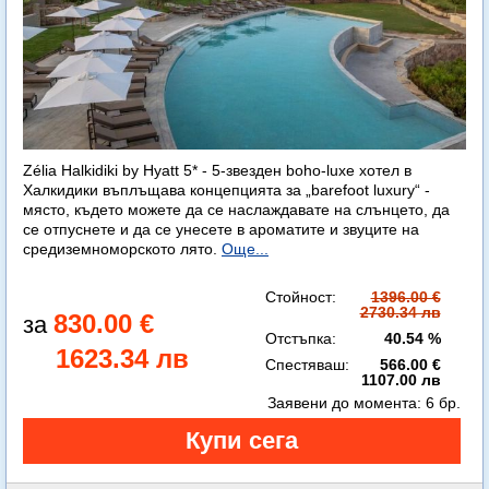
Zélia Halkidiki by Hyatt 5* - 5-звезден boho-luxe хотел в
Халкидики въплъщава концепцията за „barefoot luxury“ -
място, където можете да се наслаждавате на слънцето, да
се отпуснете и да се унесете в ароматите и звуците на
средиземноморското лято.
Още...
Стойност:
1396.00 €
2730.34 лв
830.00 €
Отстъпка:
40.54 %
1623.34 лв
Спестяваш:
566.00 €
1107.00 лв
Заявени до момента:
6 бр.