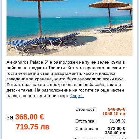
Alexandros Palace 5* e разположен на тучен зелен хълм в
района на градчето Трипити. Хотелът предлага на своите
гости елегантни стаи и апартаменти, както и няколко
заведения за хранене, които биха задоволили всеки вкус.
Хотелът разполага с прекрасен външен басейн, както и
детски такъв. На разположение на гостите са още частен
плаж, спа център и тенис корт.
Още...
Стойност:
540.00 €
1056.15 лв
368.00 €
Отстъпка:
31.85 %
719.75 лв
Спестяваш:
172.00 €
336.40 лв