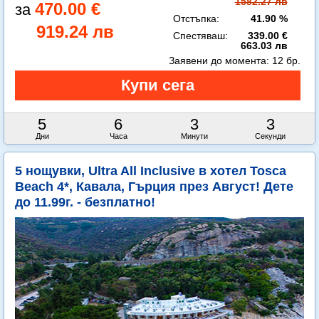
1582.27 лв
470.00 €
Отстъпка:
41.90 %
919.24 лв
Спестяваш:
339.00 €
663.03 лв
Заявени до момента:
12 бр.
5
6
3
0
Дни
Часа
Минути
Секунди
5 нощувки, Ultra All Inclusive в хотел Tosca
Beach 4*, Кавала, Гърция през Август! Дете
до 11.99г. - безплатно!