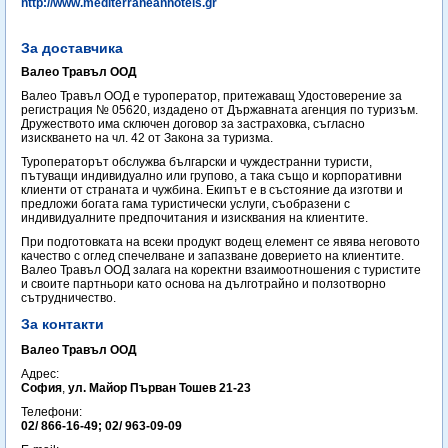
http://www.mediterraneanhotels.gr
За доставчика
Валео Травъл ООД
Валео Травъл ООД е туроператор, притежаващ Удостоверение за
регистрация № 05620, издадено от Държавната агенция по туризъм.
Дружеството има сключен договор за застраховка, съгласно
изискването на чл. 42 от Закона за туризма.
Туроператорът обслужва български и чуждестранни туристи,
пътуващи индивидуално или групово, а така също и корпоративни
клиенти от страната и чужбина. Екипът е в състояние да изготви и
предложи богата гама туристически услуги, съобразени с
индивидуалните предпочитания и изисквания на клиентите.
При подготовката на всеки продукт водещ елемент се явява неговото
качество с оглед спечелване и запазване доверието на клиентите.
Валео Травъл ООД залага на коректни взаимоотношения с туристите
и своите партньори като основа на дълготрайно и ползотворно
сътрудничество.
За контакти
Валео Травъл ООД
Адрес:
София
,
ул. Майор Първан Тошев 21-23
Телефони:
02/ 866-16-49; 02/ 963-09-09