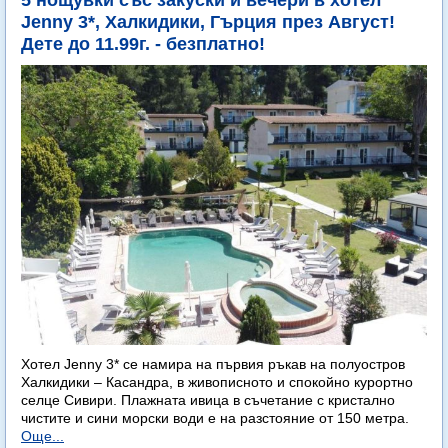
5 нощувки със закуски и вечери в хотел
Jenny 3*, Халкидики, Гърция през Август!
Дете до 11.99г. - безплатно!
Хотел Jenny 3* се намира на първия ръкав на полуостров
Халкидики – Касандра, в живописното и спокойно курортно
селце Сивири. Плажната ивица в съчетание с кристално
чистите и сини морски води е на разстояние от 150 метра.
Още...