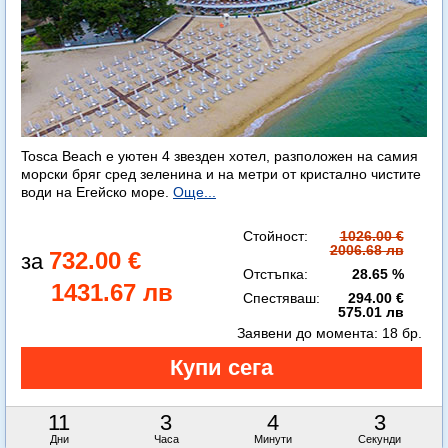
Tosca Beach е уютен 4 звезден хотел, разположен на самия
морски бряг сред зеленина и на метри от кристално чистите
води на Егейско море.
Още...
Стойност:
1026.00 €
2006.68 лв
732.00 €
Отстъпка:
28.65 %
1431.67 лв
Спестяваш:
294.00 €
575.01 лв
Заявени до момента:
18 бр.
11
3
4
0
Дни
Часа
Минути
Секунди