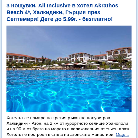
3 нощувки, All Inclusive в хотел Akrathos
Beach 4*, Халкидики, Гърция през
Септември! Дете до 5.99г. - безплатно!
Хотелът се намира на третия ръкав на полуостров
Халкидики - Атон, на 2 км от курортното селище Уранополи
и на 90 м от брега на морето и великолепния пясъчен плаж.
Хотелът е построен в стила на атонските манастири.
Още...