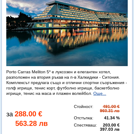
Porto Carras Meliton 5* е луксозен и елегантен хотел,
разположен на втория ръкав на п-в Халкидики - Ситония.
Комплексът предлага също и отлични спортни съоръжения -
голф игрище, тенис корт, футболно игрище, баскетболно
игрище, тенис на маса и плажен волейбол.
Още...
Стойност:
491.00 €
960.31 лв
288.00 €
Отстъпка:
41.34 %
563.28 лв
Спестяваш:
203.00 €
397.03 лв