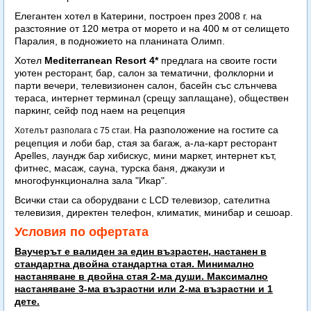
Елегантен хотел в Катерини, построен през 2008 г. на
разстояние от 120 метра от морето и на 400 м от селището
Паралия, в подножието на планината Олимп.
Хотел
Mediterranean Resort 4*
предлага на своите гости
уютен ресторант, бар, салон за тематични, фолклорни и
парти вечери, телевизионен салон, басейн със слънчева
тераса, интернет терминал (срещу заплащане), обществен
паркинг, сейф под наем на рецепция
На разположение на гостите са
Хотелът разполага с 75 стаи.
рецепция и лоби бар, стая за багаж, а-ла-карт ресторант
Apelles, лаундж бар хибискус, мини маркет, интернет кът,
фитнес, масаж, сауна, турска баня, джакузи и
многофункционална зала "Икар".
Всички стаи са оборудвани с LCD телевизор, сателитна
телевизия, директен телефон, климатик, минибар и сешоар.
Условия по офертата
Ваучерът е валиден за един възрастен, настанен в
стандартна двойна стандартна стая. Минимално
настаняване в двойна стая 2-ма души. Максимално
настаняване 3-ма възрастни или 2-ма възрастни и 1
дете.