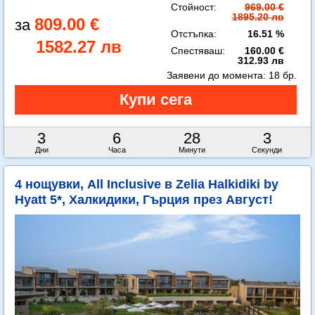
Стойност:
969.00 €
1895.20 лв
809.00 €
Отстъпка:
16.51 %
1582.27 лв
Спестяваш:
160.00 €
312.93 лв
Заявени до момента:
18 бр.
3
6
28
0
Дни
Часа
Минути
Секунди
4 нощувки, All Inclusive в Zelia Halkidiki by
Hyatt 5*, Халкидики, Гърция през Август!