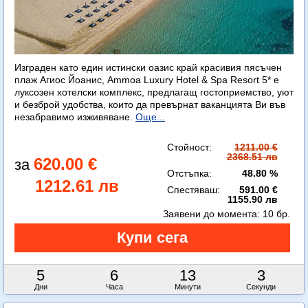
Изграден като един истински оазис край красивия пясъчен
плаж Агиос Йоанис, Ammoa Luxury Hotel & Spa Resort 5* е
луксозен хотелски комплекс, предлагащ гостоприемство, уют
и безброй удобства, които да превърнат ваканцията Ви във
незабравимо изживяване.
Още...
Стойност:
1211.00 €
2368.51 лв
620.00 €
Отстъпка:
48.80 %
1212.61 лв
Спестяваш:
591.00 €
1155.90 лв
Заявени до момента:
10 бр.
5
6
13
0
Дни
Часа
Минути
Секунди