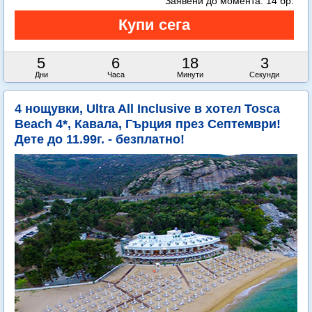
Заявени до момента:
14 бр.
5
6
18
0
Дни
Часа
Минути
Секунди
4 нощувки, Ultra All Inclusive в хотел Tosca
Beach 4*, Кавала, Гърция през Септември!
Дете до 11.99г. - безплатно!