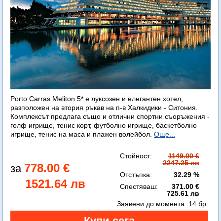
Porto Carras Meliton 5* е луксозен и елегантен хотел,
разположен на втория ръкав на п-в Халкидики - Ситония.
Комплексът предлага също и отлични спортни съоръжения -
голф игрище, тенис корт, футболно игрище, баскетболно
игрище, тенис на маса и плажен волейбол.
Още...
Стойност:
1149.00 €
2247.25 лв
778.00 €
Отстъпка:
32.29 %
1521.64 лв
Спестяваш:
371.00 €
725.61 лв
Заявени до момента:
14 бр.