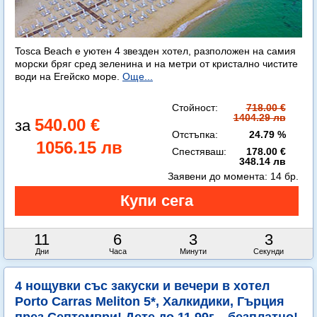
Tosca Beach е уютен 4 звезден хотел, разположен на самия
морски бряг сред зеленина и на метри от кристално чистите
води на Егейско море.
Още...
Стойност:
718.00 €
1404.29 лв
540.00 €
Отстъпка:
24.79 %
1056.15 лв
Спестяваш:
178.00 €
348.14 лв
Заявени до момента:
14 бр.
11
6
3
0
Дни
Часа
Минути
Секунди
4 нощувки със закуски и вечери в хотел
Porto Carras Meliton 5*, Халкидики, Гърция