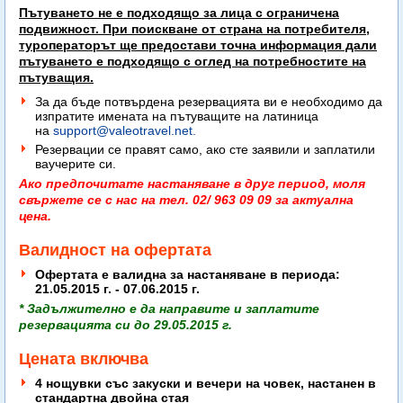
Пътуването не е подходящо за лица с ограничена
подвижност. При поискване от страна на потребителя,
туроператорът ще предостави точна информация дали
пътуването е подходящо с оглед на потребностите на
пътуващия.
За да бъде потвърдена резервацията ви е необходимо да
изпратите имената на пътуващите на латиница
на
support@valeotravel.net
.
Резервации се правят само, ако сте заявили и заплатили
ваучерите си.
Ако предпочитате настаняване в друг период, моля
свържете се с нас на тел. 02/ 963 09 09 за актуална
цена.
Валидност на офертата
Офертата е валидна за настаняване в периода:
21.05.2015 г. - 07.06.2015 г.
* Задължително е да направите и заплатите
резервацията си до 29.05.2015 г.
Цената включва
4 нощувки със закуски и вечери на човек, настанен в
стандартна двойна стая