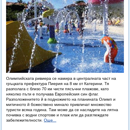
Олимпийската ривиера се намира в централната част на
гръцката префектура Пиерия на 8 км от Катерини. Тя
разполага с близо 70 км чисти пясъчни плажове, като
няколко пъти е получава Европейския син флаг.
Разположенитето й в подножието на планината Олимп и
митичното й божествено минало привличат множество
туристи всяка година. Там може да се насладите на лятна
почивка с водни спортове и плаж или да разглеждате
забележителности.
Още...