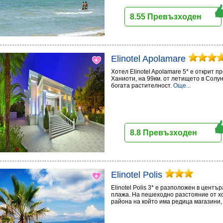
8.55 Превъзходен
Elinotel Apolamare
Хотел Elinotel Apolamare 5* е открит пр
Ханиоти, на 99км. от летището в Солун
богата растителност.
Още...
8.8 Превъзходен
Elinotel Polis
Elinotel Polis 3* е разположен в центъ
плажа. На пешеходно разстояние от хо
района на който има редица магазини,