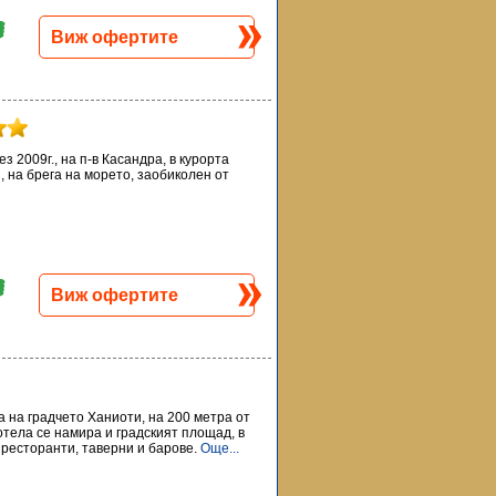
Виж офертите
ез 2009г., на п-в Касандра, в курорта
, на брега на морето, заобиколен от
Виж офертите
ра на градчето Ханиоти, на 200 метра от
тела се намира и градският площад, в
 ресторанти, таверни и барове.
Още...