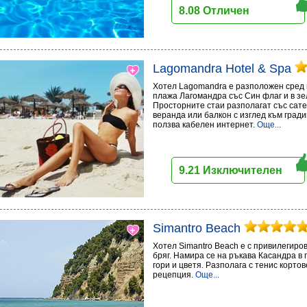
8.08 Отличен
Lagomandra Hotel & Spa
Хотел Lagomandra е разположен сред п
плажа Лагомандра със Син флаг и в з
Просторните стаи разполагат със сате
веранда или балкон с изглед към град
ползва кабелен интернет.
Още...
9.21 Изключителен
Simantro Beach
Хотел Simantro Beach е с привилегир
бряг. Намира се на ръкава Касандра в 
гори и цветя. Разполага с тенис корто
рецепция.
Още...