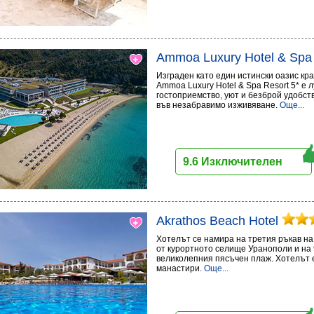
Ammoa Luxury Hotel & Spa
Изграден като един истински оазис кр
Ammoa Luxury Hotel & Spa Resort 5* е 
гостоприемство, уют и безброй удобст
във незабравимо изживяване.
Още...
9.6 Изключителен
Akrathos Beach Hotel
Хотелът се намира на третия ръкав на 
от курортното селище Уранополи и на 
великолепния пясъчен плаж. Хотелът е
манастири.
Още...