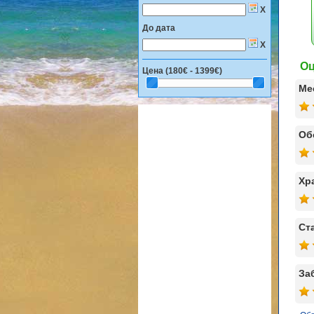
X
До дата
X
Оц
Цена (
180€ - 1399€
)
Ме
Об
Хр
Ст
За