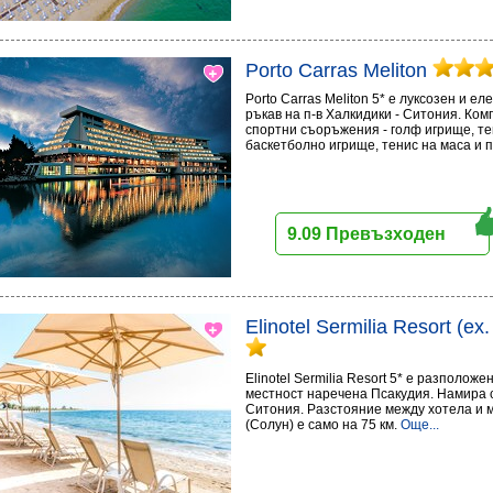
Porto Carras Meliton
Porto Carras Meliton 5* е луксозен и е
ръкав на п-в Халкидики - Ситония. Ко
спортни съоръжения - голф игрище, те
баскетболно игрище, тенис на маса и 
9.09 Превъзходен
Elinotel Sermilia Resort (ex
Elinotel Sermilia Resort 5* е разполож
местност наречена Псакудия. Намира с
Ситония. Разстояние между хотела и
(Солун) е само на 75 км.
Още...