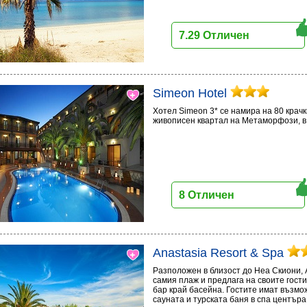
7.29 Отличен
Simeon Hotel
Хотел Simeon 3* се намира на 80 крачк
живописен квартал на Метаморфози, в 
8 Отличен
Anastasia Resort & Spa
Разположен в близост до Неа Скиони, A
самия плаж и предлага на своите гости
бар край басейна. Гостите имат възмож
сауната и турската баня в спа центъра