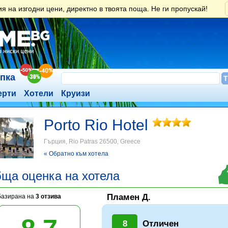
 на изгодни цени, директно в твоята поща. Не ги пропускай!
ъпка
ерти
Хотели
Круизи
Porto Rio Hotel
Гърция, Rio Patras 26500, Greece
« Обратно към хотела
ща оценка на хотела
Пламен Д.
базирана на
3 отзива
8
Отличен