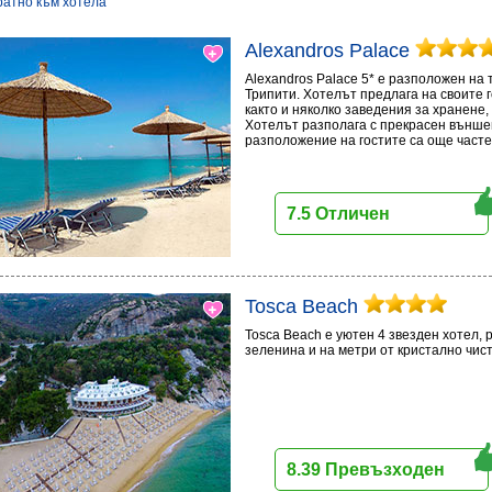
ратно към хотела
Alexandros Palace
Alexandros Palace 5* e разположен на 
Трипити. Хотелът предлага на своите 
както и няколко заведения за хранене,
Хотелът разполага с прекрасен външен 
разположение на гостите са още часте
7.5 Отличен
Tosca Beach
Tosca Beach е уютен 4 звезден хотел,
зеленина и на метри от кристално чис
8.39 Превъзходен