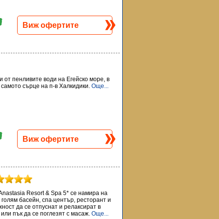
Виж офертите
и от пенливите води на Егейско море, в
самото сърце на п-в Халкидики.
Още...
Виж офертите
nastasia Resort & Spa 5* се намира на
 голям басейн, спа център, ресторант и
ност да се отпуснат и релаксират в
 или пък да се поглезят с масаж.
Още...