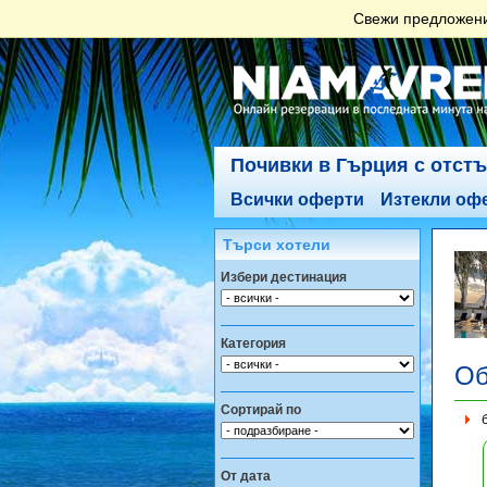
Свежи предложения
Почивки в Гърция с отст
Всички оферти
Изтекли оф
Търси хотели
Избери дестинация
Категория
Об
Сортирай по
От дата