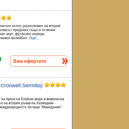
легантен хотел, разположен на втория
мплексът предлага също и отлични
нис корт, футболно игрище,
плажен волейбол.
Още...
Виж офертите
. Cronwell Sermilia)
ен на брега на Егейско море в живописна
е на втория ръкав на Халкидики -
 международното летище "Македония"