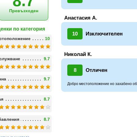
8.7
Превъзходен
Анастасия А.
енки по категория
10
Изключителен
стоположение
10
Николай К.
служване
9.7
8
Отличен
ана
9.7
Добро местоположение но захабено об
ая
8.7
бавления
8.7