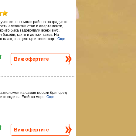
тучен зелен хълм в района на градчето
гости елегантни стаи и апартаменти,
 които биха задоволили всеки вкус.
басейн, както и детски такъв. На
н плаж, спа център и тенис корт.
Още...
Виж офертите
 разположен на самия морски бряг сред
тите води на Егейско море.
Още...
Виж офертите