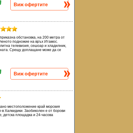
Виж офертите
риказна обстановка, на 200 метра от
еленото подножие на връх Итамос.
литна телевизия, сешоар и хладилник,
ината. Срещу доплащане може да се
Виж офертите
овано местоположение край морския
п-в Халкидики. Заобиколен е от борови
ве, детска площадка и 24-часова