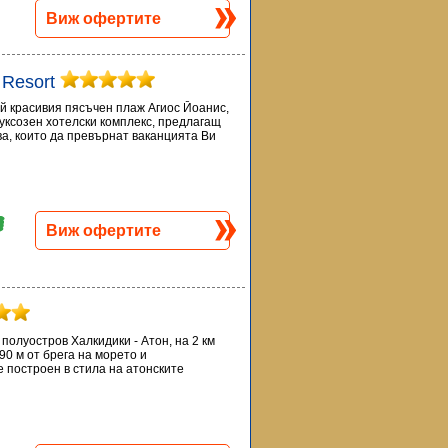
Виж офертите
 Resort
ай красивия пясъчен плаж Агиос Йоанис,
луксозен хотелски комплекс, предлагащ
ва, които да превърнат ваканцията Ви
Виж офертите
полуостров Халкидики - Атон, на 2 км
90 м от брега на морето и
 построен в стила на атонските