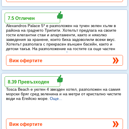
Alexandros Palace
7.5 Отличен
Alexandros Palace 5* e разположен на тучен зелен хълм в
района на градчето Трипити. Хотелът предлага на своите
гости елегантни стаи и апартаменти, както и няколко
заведения за хранене, които биха задоволили всеки вкус.
Хотелът разполага с прекрасен външен басейн, както и
детски такъв. На разположение на гостите са още частен
плаж, спа център и тенис корт.
Още...
Виж офертите
Tosca Beach
8.39 Превъзходен
Tosca Beach е уютен 4 звезден хотел, разположен на самия
морски бряг сред зеленина и на метри от кристално чистите
води на Егейско море.
Още...
Виж офертите