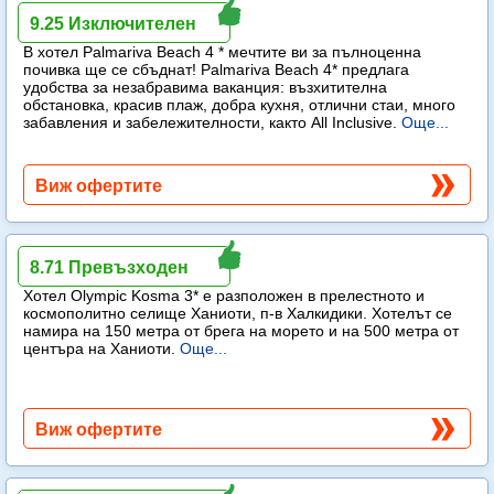
Palmariva Beach
9.25 Изключителен
В хотел Palmariva Beach 4 * мечтите ви за пълноценна
почивка ще се сбъднат! Palmariva Beach 4* предлага
удобства за незабравима ваканция: възхитителна
обстановка, красив плаж, добра кухня, отлични стаи, много
забавления и забележителности, както All Inclusive.
Още...
Виж офертите
Olympic Kosma
8.71 Превъзходен
Хотел Olympic Kosma 3* е разположен в прелестното и
космополитно селище Ханиоти, п-в Халкидики. Хотелът се
намира на 150 метра от брега на морето и на 500 метра от
центъра на Ханиоти.
Още...
Виж офертите