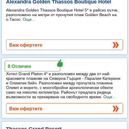
Alexandra Golden Thassos Boutique Hotel
Alexandra Golden Thassos Boutique Hotel 5* е райско кътче,
разположено на метри от прочутия плаж Golden Beach на
о.Тасос.
Още...
Виж офертите
Grand Platon
8 Отличен
Хотел Grand Platon 4* е разположен между два от най-
красивите плажове на Северна Гърция - Паралия Катерини
и Олимпик бийч. Разположен между прочутата планина
Олимп и морето, с многобройни археологически обекти
само на няколко километра. Районът предлага редица
възможности за прекарване на свободното време.
Още...
Виж офертите