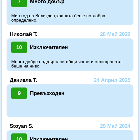
7
Много добър
Мин.год на Великден,храната беше по-добра
определено.
Николай Т.
28 Май 2026
10
Изключителен
Много добре поддържани общи части и стаи.храната
беше на ниво
Даниела Т.
24 Април 2025
9
Превъзходен
Stoyan S.
29 Май 2024
10
Изключителен