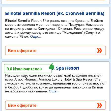
Elinotel Sermilia Resort (ex. Cronwell Sermilia)
Elinotel Sermilia Resort 5* е разположен на брега на Егейско
море в живописна местност наречена Псакудия. Намира се
на втория ръкав на Халкидики - Ситония. Разстояние между
хотела и международното летище "Македония" (Солун) е
само на 75 км.
Още...
Виж офертите
Ammoa Luxury Hotel & Spa Resort
9.6 Изключителен
Изграден като един истински оазис край красивия пясъчен
плаж Агиос Йоанис, Ammoa Luxury Hotel & Spa Resort 5* е
луксозен хотелски комплекс, предлагащ гостоприемство, уют
и безброй удобства, които да превърнат ваканцията Ви във
незабравимо изживяване.
Още...
Виж офертите