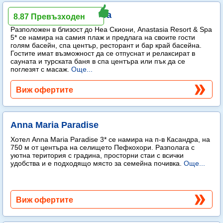
Anastasia Resort & Spa
8.87 Превъзходен
Разположен в близост до Неа Скиони, Anastasia Resort & Spa
5* се намира на самия плаж и предлага на своите гости
голям басейн, спа център, ресторант и бар край басейна.
Гостите имат възможност да се отпуснат и релаксират в
сауната и турската баня в спа центъра или пък да се
поглезят с масаж.
Още...
Виж офертите
Anna Maria Paradise
Хотел Anna Maria Paradise 3* се намира на п-в Касандра, на
750 м от центъра на селището Пефкохори. Разполага с
уютна територия с градина, просторни стаи с всички
удобства и е подходящо място за семейна почивка.
Още...
Виж офертите