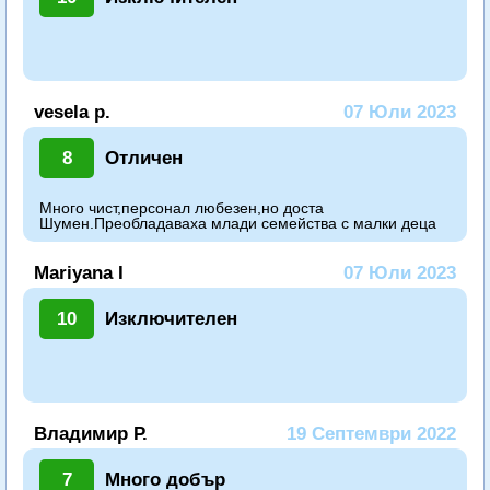
vesela p.
07 Юли 2023
8
Отличен
Много чист,персонал любезен,но доста
Шумен.Преобладаваха млади семейства с малки деца
Mariyana I
07 Юли 2023
10
Изключителен
Владимир Р.
19 Септември 2022
7
Много добър