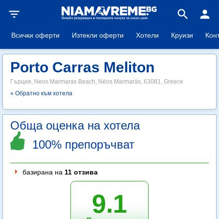
filter_list
search
person
Всички оферти
Изтекли оферти
Хотели
Круизи
Кон
Porto Carras Meliton
Гърция, Neos Marmaras Beach, Néos Marmarás, 63081, Greece
« Обратно към хотела
Обща оценка на хотела
100% препоръчват
базирана на
11 отзива
9.1