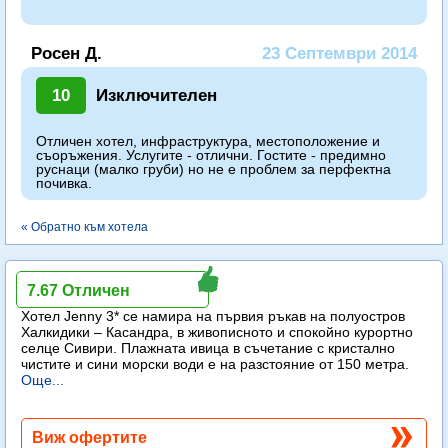
Росен Д.
23 Септември 2014
10
Изключителен
Отличен хотел, инфраструктура, местоположение и
съоръжения. Услугите - отлични. Гостите - предимно
руснаци (малко груби) но не е проблем за перфектна
почивка.
« Обратно към хотела
Jenny
7.67 Отличен
Хотел Jenny 3* се намира на първия ръкав на полуостров
Халкидики – Касандра, в живописното и спокойно курортно
селце Сивири. Плажната ивица в съчетание с кристално
чистите и сини морски води е на разстояние от 150 метра.
Още...
Виж офертите