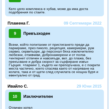
Като цяло комплекса е хубав, може да има доста
подобрения по стаите.
Пламена Г.
09 Септември 2022
9
Превъзходен
Всеки, който попитахме от пристигането преди да
паркираме, през пиколо, рецепция, камериерки, рум
сервиз, сервитьори, др персонал бяха изключително
любезни, отзивчиви, добронамерени и от полза
+интернет отличен и навскяъде, вкл. до плажа, без
прекъсване и добра скорост за сърфиране извън
Гърция. +паркинг 1, където ни препоръчаха, е с покрити
места частично, което спасява както от нагряване на
колата, така и от щети след случилата се нощна буря и
евентуално от град.
Ивайло С.
29 Юни 2015
10
Изключителен
Отличен хотел