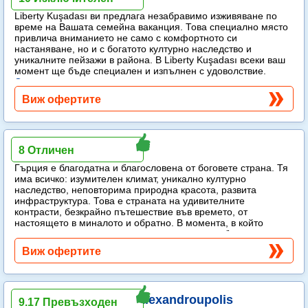
Liberty Kuşadası ви предлага незабравимо изживяване по
време на Вашата семейна ваканция. Това специално място
привлича вниманието не само с комфортното си
настаняване, но и с богатото културно наследство и
уникалните пейзажи в района. В Liberty Kuşadası всеки ваш
момент ще бъде специален и изпълнен с удоволствие.
Още...
Виж офертите
Lucy
8 Отличен
Гърция е благодатна и благословена от боговете страна. Тя
има всичко: изумителен климат, уникално културно
наследство, неповторима природна красота, развита
инфраструктура. Това е страната на удивителните
контрасти, безкрайно пътешествие във времето, от
настоящето в миналото и обратно. В момента, в който
стъпите на гръцка земя, веднага попадате в обятията на
слънцето.
Още...
Виж офертите
Grand Hotel Egnatia Alexandroupolis
9.17 Превъзходен