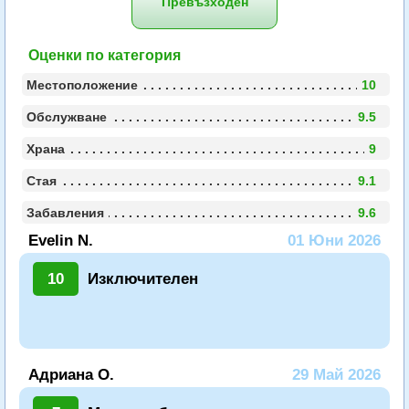
Превъзходен
Оценки по категория
Местоположение
10
Обслужване
9.5
Храна
9
Стая
9.1
Забавления
9.6
Evelin N.
01 Юни 2026
10
Изключителен
Адриана О.
29 Май 2026