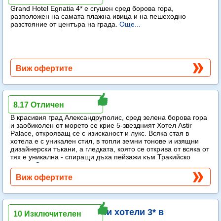
Grand Hotel Egnatia 4* e сгушен сред борова гора,
разположен на самата плажна ивица и на пешеходно
разстояние от центъра на града.
Още...
Виж офертите
Grecotel Astir Palace
8.17 Отличен
В красивия град Александруполис, сред зелена борова гора
и заобиколен от морето се крие 5-звездният Хотел Astir
Palace, открояващ се с изисканост и лукс. Всяка стая в
хотела е с уникален стил, в топли земни тонове и изящни
дизайнерски тъкани, а гледката, която се открива от всяка от
тях е уникална - спиращи дъха пейзажи към Тракийско
море...
Още...
Виж офертите
Зоосафари - примерни хотели 3* в
10 Изключителен