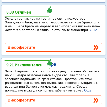
Akrathos Beach Hotel
8.08 Отличен
Хотелът се намира на третия ръкав на полуостров
Халкидики - Атон, на 2 км от курортното селище Уранополи
и на 90 м от брега на морето и великолепния пясъчен плаж.
Хотелът е построен в стила на атонските манастири.
Още...
Виж офертите
Lagomandra Hotel & Spa
9.21 Изключителен
Хотел Lagomandra е разположен сред приказна обстановка,
на 200 метра от плажа Лагомандра със Син флаг и в
зеленото подножие на връх Итамос. Просторните стаи
разполагат със сателитна телевизия, сешоар и хладилник,
веранда или балкон с изглед към градината. Срещу
доплащане може да се ползва кабелен интернет.
Още...
Виж офертите