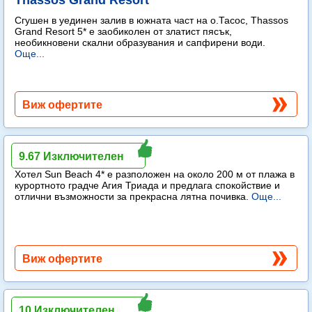
Thassos Grand Resort
Сгушен в уединен залив в южната част на о.Тасос, Thassos
Grand Resort 5* е заобиколен от златист пясък,
необикновени скални образувания и сапфирени води.
Още...
Виж офертите
Sun Beach
9.67 Изключителен
Хотел Sun Beach 4* е разположен на около 200 м от плажа в
курортното градче Агия Триада и предлага спокойствие и
отлични възможности за прекрасна лятна почивка.
Още...
Виж офертите
Liberty Kuşadası
10 Изключителен