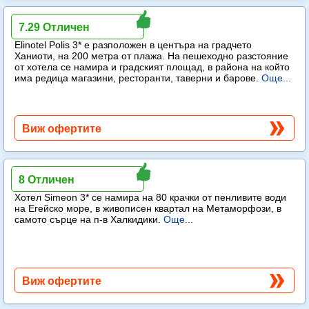
Elinotel Polis
7.29 Отличен
Elinotel Polis 3* е разположен в центъра на градчето
Ханиоти, на 200 метра от плажа. На пешеходно разстояние
от хотела се намира и градският площад, в района на който
има редица магазини, ресторанти, таверни и барове.
Още...
Виж офертите
Simeon Hotel
8 Отличен
Хотел Simeon 3* се намира на 80 крачки от пенливите води
на Егейско море, в живописен квартал на Метаморфози, в
самото сърце на п-в Халкидики.
Още...
Виж офертите