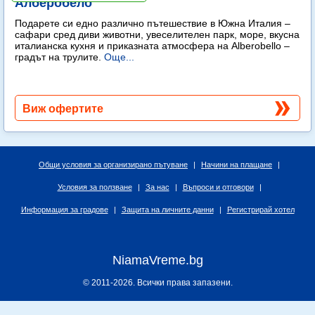
Алберобело
Подарете си едно различно пътешествие в Южна Италия –
сафари сред диви животни, увеселителен парк, море, вкусна
италианска кухня и приказната атмосфера на Alberobello –
градът на трулите.
Още...
Виж офертите
Общи условия за организирано пътуване
|
Начини на плащане
|
Условия за ползване
|
За нас
|
Въпроси и отговори
|
Информация за градове
|
Защита на личните данни
|
Регистрирай хотел
NiamaVreme.bg
© 2011-2026. Всички права запазени.