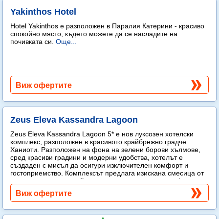
Yakinthos Hotel
Hotel Yakinthos e разположен в Паралия Катерини - красиво
спокойно място, където можете да се насладите на
почивката си.
Още...
Виж офертите
Zeus Eleva Kassandra Lagoon
Zeus Eleva Kassandra Lagoon 5* е нов луксозен хотелски
комплекс, разположен в красивото крайбрежно градче
Ханиоти. Разположен на фона на зелени борови хълмове,
сред красиви градини и модерни удобства, хотелът е
създаден с мисъл да осигури изключителен комфорт и
гостоприемство. Комплексът предлага изискана смесица от
модерен лукс и спокойна средиземноморска атмосфера.
Още...
Виж офертите