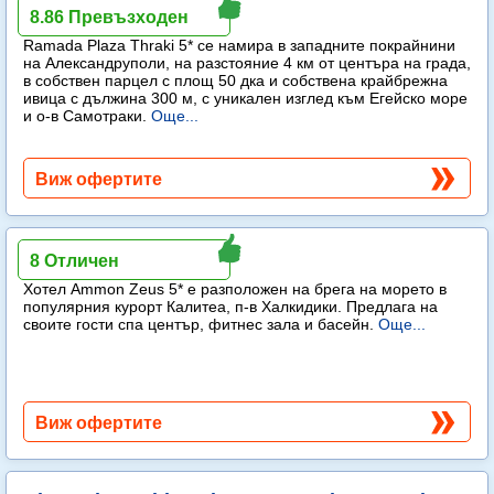
Ramada Plaza Thraki
8.86 Превъзходен
Ramada Plaza Thraki 5* се намира в западните покрайнини
на Александруполи, на разстояние 4 км от центъра на града,
в собствен парцел с площ 50 дка и собствена крайбрежна
ивица с дължина 300 м, с уникален изглед към Егейско море
и о-в Самотраки.
Още...
Виж офертите
Ammon Zeus Hotel
8 Отличен
Хотел Ammon Zeus 5* е разположен на брега на морето в
популярния курорт Калитеа, п-в Халкидики. Предлага на
своите гости спа център, фитнес зала и басейн.
Още...
Виж офертите