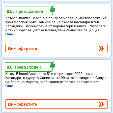
Simantro Beach
8.55 Превъзходен
Хотел Simantro Beach е с привилегировано местоположение
край морския бряг. Намира се на ръкава Касандра в п-в
Халкидики. Заобиколен е от борови гори и цветя. Разполага
с тенис кортове, детска площадка и 24-часова рецепция.
Още...
Виж офертите
Elinotel Apolamare
8.8 Превъзходен
Хотел Elinotel Apolamare 5* е открит през 2009г., на п-в
Касандра, в курорта Ханиоти, на 99км. от летището в Солун,
на брега на морето, заобиколен от богата растителност.
Още...
Виж офертите