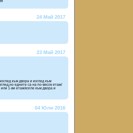
ия
24 Май 2017
23 Май 2017
зглед към двора и изглед към
зглед,но едните са на по-висок етаж/
 или 1-ви етаж/изгле към двора и
04 Юли 2016