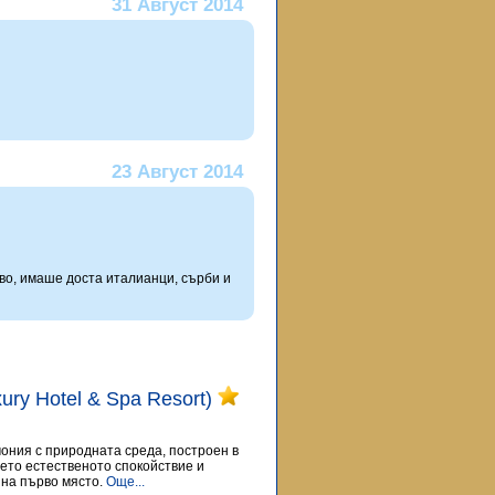
31 Август 2014
23 Август 2014
иво, имаше доста италианци, сърби и
uxury Hotel & Spa Resort)
рмония с природната среда, построен в
дето естественото спокойствие и
на първо място.
Още...