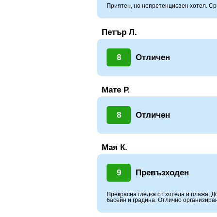
Приятен, но непретенциозен хотел. Ср
Петър Л.
8
Отличен
Мате Р.
8
Отличен
Мая К.
9
Превъзходен
Прекрасна гледка от хотела и плажа. Д
басейн и градина. Отлично организиран