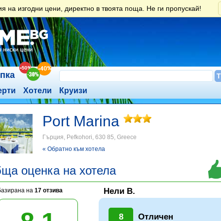
 на изгодни цени, директно в твоята поща. Не ги пропускай!
ъпка
ерти
Хотели
Круизи
Port Marina
Гърция, Pefkohori, 630 85, Greece
« Обратно към хотела
ща оценка на хотела
Нели В.
базирана на
17 отзива
8
Отличен