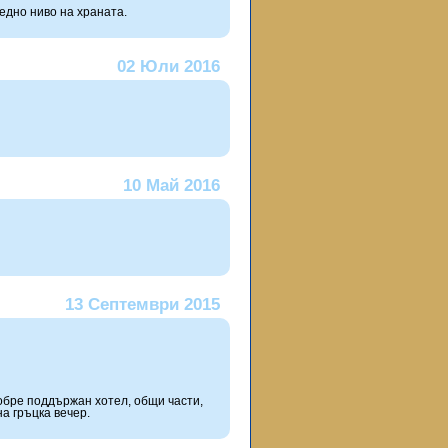
едно ниво на храната.
02 Юли 2016
10 Май 2016
13 Септември 2015
обре поддържан хотел, общи части,
а гръцка вечер.