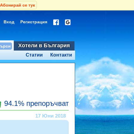
Абонирай се тук
Вход
Регистрация
Хотели в България
Статии
Контакти
94.1% препоръчват
17 Юни 2018