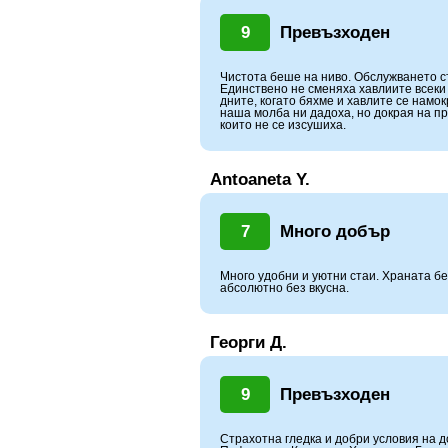
9
Превъзходен
Чистота беше на ниво. Обслужването с
Единствено не сменяха хавлиите всеки
дните, когато бяхме и хавлите се намо
наша молба ни дадоха, но докрая на пр
които не се изсушиха.
Antoaneta Y.
7
Много добър
Много удобни и уютни стаи. Храната бе
абсолютно без вкусна.
Георги Д.
9
Превъзходен
Страхотна гледка и добри условия на 