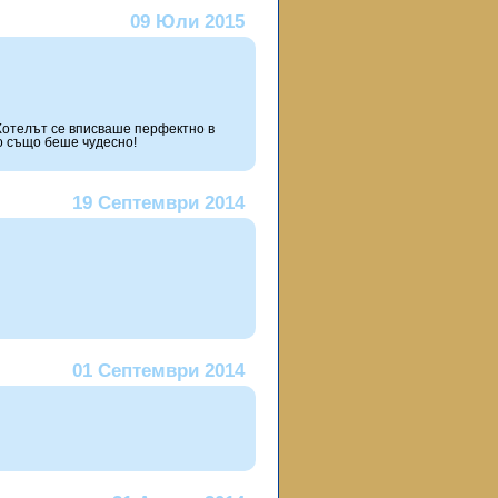
09 Юли 2015
Хотелът се вписвaше перфектно в
о също беше чудесно!
19 Септември 2014
01 Септември 2014