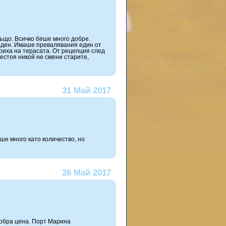
ъщо. Всичко беше много добре.
 ден. Имаше превалявания един от
криха на терасата. От рецепция след
естоя никой не смени старите,
31 Май 2017
ше много като количество, но
26 Май 2017
добра цена. Порт Марина