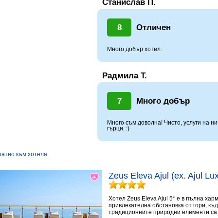
Станислав П.
8
Отличен
Много добър хотел.
Радмила Т.
7
Много добър
Много съм доволна! Чисто, услуги на н
гърци. :)
ратно към хотела
Zeus Eleva Ajul (ex. Ajul L
Хотел Zeus Eleva Ajul 5* е в пълна ха
привлекателна обстановка от гори, къ
традиционните природни елементи са 