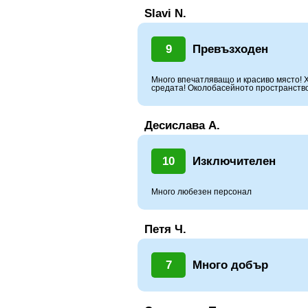
Slavi N.
9
Превъзходен
Много впечaтлявaщо и крaсиво място! 
средaтa! Околобaсейното прострaнств
Десислава А.
10
Изключителен
Много любезен персонал
Петя Ч.
7
Много добър