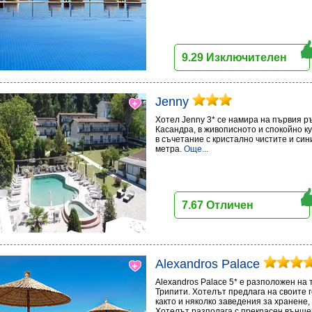
9.29 Изключителен
Jenny
Хотел Jenny 3* се намира на първия р
Касандра, в живописното и спокойно к
в съчетание с кристално чистите и син
метра.
Още...
7.67 Отличен
Alexandros Palace
Alexandros Palace 5* e разположен на 
Трипити. Хотелът предлага на своите 
както и няколко заведения за хранене,
Хотелът разполага с прекрасен външен 