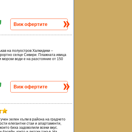
Виж офертите
ъкав на полуостров Халкидики –
урортно селце Сивири. Плажната ивица
и морски води е на разстояние от 150
Виж офертите
тучен зелен хълм в района на градчето
гости елегантни стаи и апартаменти,
 които биха задоволили всеки вкус.
басейн, както и детски такъв. На