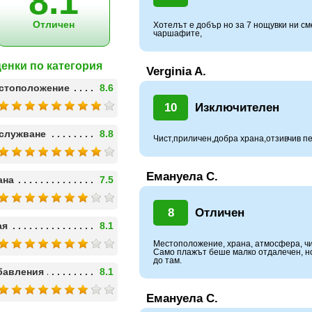
8.1
Отличен
Хотелът е добър но за 7 нощувки ни с
чаршафите,
енки по категория
Verginia A.
стоположение
8.6
10
Изключителен
служване
8.8
Чист,приличен,добра храна,отзивчив п
Емануела С.
ана
7.5
8
Отличен
ая
8.1
Местоположение, храна, атмосфера, чи
Само плажът беше малко отдалечен, н
до там.
бавления
8.1
Емануела С.