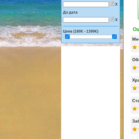
X
До дата
X
Оц
Цена (
180€ - 1399€
)
Ме
Об
Хр
Ст
За