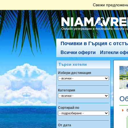
Свежи предложения
Почивки в Гърция с отст
Всички оферти
Изтекли оф
Търси хотели
Избери дестинация
Категория
Об
Сортирай по
От дата