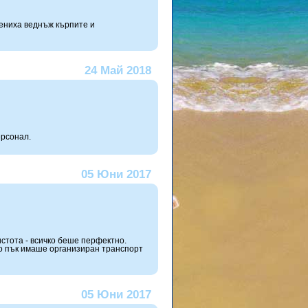
мениха веднъж кърпите и
24 Май 2018
ерсонал.
05 Юни 2017
стота - всичко беше перфектно.
о пък имаше организиран транспорт
05 Юни 2017