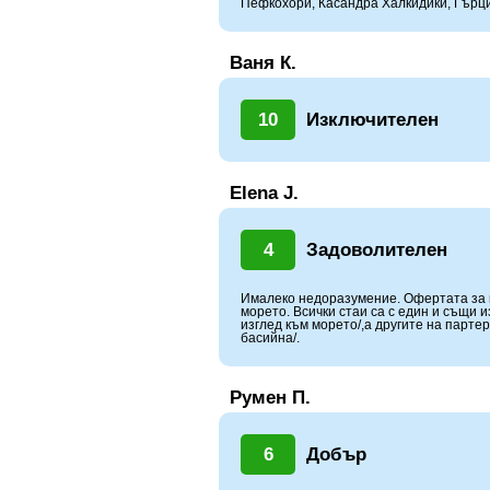
Пефкохори, Касандра Халкидики, Гърц
Ваня К.
10
Изключителен
Elena J.
4
Задоволителен
Ималеко недоразумение. Офертата за и
морето. Всички стаи са с един и същи и
изглед към морето/,а другите на партер
басийна/.
Румен П.
6
Добър