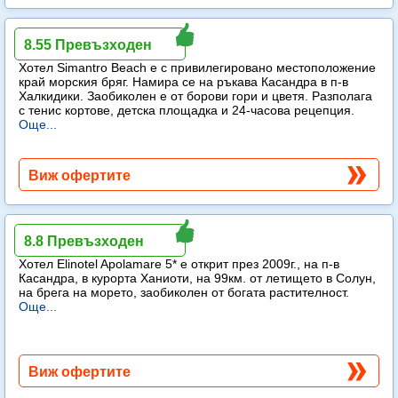
Simantro Beach
8.55 Превъзходен
Хотел Simantro Beach е с привилегировано местоположение
край морския бряг. Намира се на ръкава Касандра в п-в
Халкидики. Заобиколен е от борови гори и цветя. Разполага
с тенис кортове, детска площадка и 24-часова рецепция.
Още...
Виж офертите
Elinotel Apolamare
8.8 Превъзходен
Хотел Elinotel Apolamare 5* е открит през 2009г., на п-в
Касандра, в курорта Ханиоти, на 99км. от летището в Солун,
на брега на морето, заобиколен от богата растителност.
Още...
Виж офертите