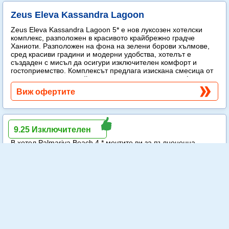
Zeus Eleva Kassandra Lagoon
Zeus Eleva Kassandra Lagoon 5* е нов луксозен хотелски
комплекс, разположен в красивото крайбрежно градче
Ханиоти. Разположен на фона на зелени борови хълмове,
сред красиви градини и модерни удобства, хотелът е
създаден с мисъл да осигури изключителен комфорт и
гостоприемство. Комплексът предлага изискана смесица от
модерен лукс и спокойна средиземноморска атмосфера.
Още...
Виж офертите
Palmariva Beach
9.25 Изключителен
В хотел Palmariva Beach 4 * мечтите ви за пълноценна
почивка ще се сбъднат! Palmariva Beach 4* предлага
удобства за незабравима ваканция: възхитителна
обстановка, красив плаж, добра кухня, отлични стаи, много
забавления и забележителности, както All Inclusive.
Още...
Виж офертите