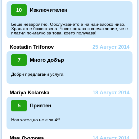
10
Изключителен
Беше невероятно. Обслужването е на най-високо ниво.
Храната е божествена. Човек остава с впечатление, че е
платил по-малко за това, което получава!
Kostadin Trifonov
25 Август 2014
7
Много добър
Добри предлагани услуги.
Mariya Kolarska
18 Август 2014
5
Приятен
Нов хотел,но не е за 4*!
Мая Джурова
14 Август 2014