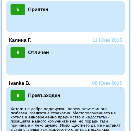
5
Приятен
Калина Г.
11 Юни 2015
8
Отличен
Ivanka B.
09 Юни 2015
9
Превъзходен
Хотелът е добре поддържан, персоналът е много
любезен, гледката е страхотна. Местоположението на
хотела е едновременно предимство и недостатък -
локацията е много комуникативна, но поради тази
причина е и леко шумно. Имах щастието да ме настанят
в стая с гледка към морето, но стаята с гледка към