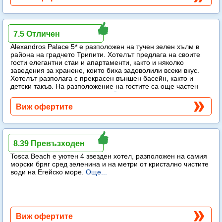
Alexandros Palace
7.5 Отличен
Alexandros Palace 5* e разположен на тучен зелен хълм в
района на градчето Трипити. Хотелът предлага на своите
гости елегантни стаи и апартаменти, както и няколко
заведения за хранене, които биха задоволили всеки вкус.
Хотелът разполага с прекрасен външен басейн, както и
детски такъв. На разположение на гостите са още частен
плаж, спа център и тенис корт.
Още...
Виж офертите
Tosca Beach
8.39 Превъзходен
Tosca Beach е уютен 4 звезден хотел, разположен на самия
морски бряг сред зеленина и на метри от кристално чистите
води на Егейско море.
Още...
Виж офертите