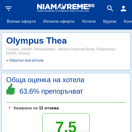
filter_list
search
person
Всички оферти
Изтекли оферти
Хотели
Круизи
Кон
Olympus Thea
Гърция, 100klm Thessalonikis - Athinon National Road, Platamonas,
60065, Greece
« Обратно към хотела
Обща оценка на хотела
63.6% препоръчват
базирана на
11 отзива
7.5