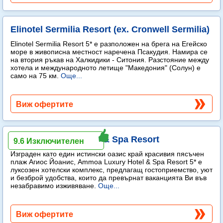
Elinotel Sermilia Resort (ex. Cronwell Sermilia)
Elinotel Sermilia Resort 5* е разположен на брега на Егейско
море в живописна местност наречена Псакудия. Намира се
на втория ръкав на Халкидики - Ситония. Разстояние между
хотела и международното летище "Македония" (Солун) е
само на 75 км.
Още...
Виж офертите
Ammoa Luxury Hotel & Spa Resort
9.6 Изключителен
Изграден като един истински оазис край красивия пясъчен
плаж Агиос Йоанис, Ammoa Luxury Hotel & Spa Resort 5* е
луксозен хотелски комплекс, предлагащ гостоприемство, уют
и безброй удобства, които да превърнат ваканцията Ви във
незабравимо изживяване.
Още...
Виж офертите