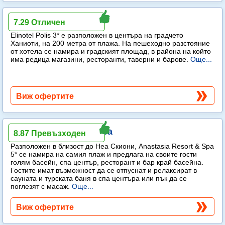
Elinotel Polis
7.29 Отличен
Elinotel Polis 3* е разположен в центъра на градчето
Ханиоти, на 200 метра от плажа. На пешеходно разстояние
от хотела се намира и градският площад, в района на който
има редица магазини, ресторанти, таверни и барове.
Още...
Виж офертите
Anastasia Resort & Spa
8.87 Превъзходен
Разположен в близост до Неа Скиони, Anastasia Resort & Spa
5* се намира на самия плаж и предлага на своите гости
голям басейн, спа център, ресторант и бар край басейна.
Гостите имат възможност да се отпуснат и релаксират в
сауната и турската баня в спа центъра или пък да се
поглезят с масаж.
Още...
Виж офертите