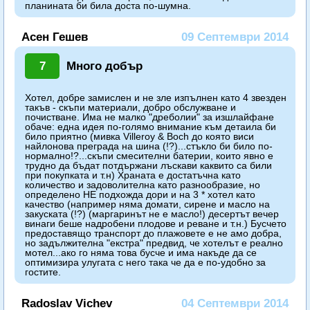
планината би била доста по-шумна.
Асен Гешев
09 Септември 2014
7
Много добър
Хотел, добре замислен и не зле изпълнен като 4 звезден
такъв - скъпи материали, добро обслужване и
почистване. Има не малко "дреболии" за изшлайфане
обаче: една идея по-голямо внимание към детаила би
било приятно (мивка Villeroy & Boch до която виси
найлонова преграда на шина (!?)...стъкло би било по-
нормално!?...скъпи смесителни батерии, които явно е
трудно да бъдат потдържани лъскави каквито са били
при покупката и т.н) Храната е достатъчна като
количество и задоволителна като разнообразие, но
определено НЕ подхожда дори и на 3 * хотел като
качество (например няма домати, сирене и масло на
закуската (!?) (маргаринът не е масло!) десертът вечер
винаги беше надробени плодове и реване и т.н.) Бусчето
предоставящо транспорт до плажовете е не амо добра,
но задължителна "екстра" предвид, че хотелът е реално
мотел...ако го няма това бусче и има накъде да се
оптимизира улугата с него така че да е по-удобно за
гостите.
Radoslav Vichev
04 Септември 2014