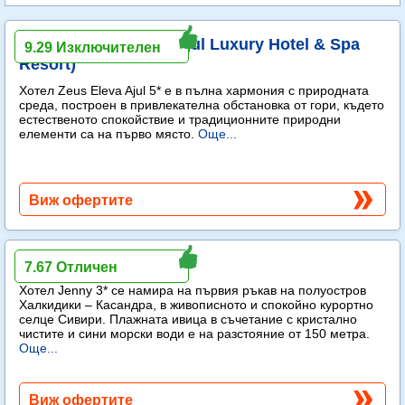
Zeus Eleva Ajul (ex. Ajul Luxury Hotel & Spa
9.29 Изключителен
Resort)
Хотел Zeus Eleva Ajul 5* е в пълна хармония с природната
среда, построен в привлекателна обстановка от гори, където
естественото спокойствие и традиционните природни
елементи са на първо място.
Още...
Виж офертите
Jenny
7.67 Отличен
Хотел Jenny 3* се намира на първия ръкав на полуостров
Халкидики – Касандра, в живописното и спокойно курортно
селце Сивири. Плажната ивица в съчетание с кристално
чистите и сини морски води е на разстояние от 150 метра.
Още...
Виж офертите