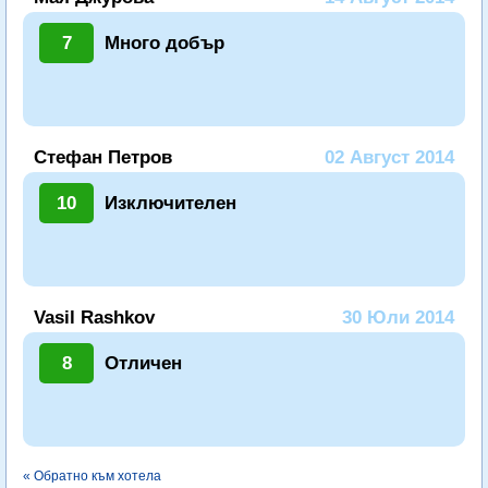
7
Много добър
Стефан Петров
02 Август 2014
10
Изключителен
Vasil Rashkov
30 Юли 2014
8
Отличен
« Обратно към хотела