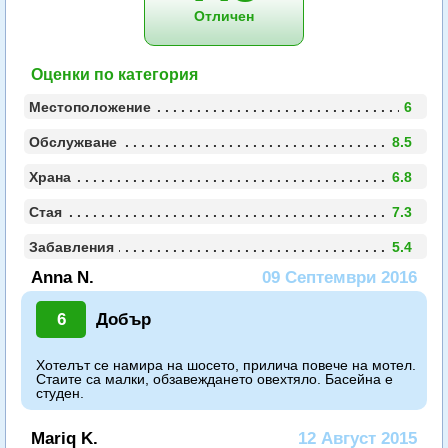
Отличен
Оценки по категория
Местоположение
6
Обслужване
8.5
Храна
6.8
Стая
7.3
Забавления
5.4
Anna N.
09 Септември 2016
6
Добър
Хотелът се намира на шосето, прилича повече на мотел.
Стаите са малки, обзавеждането овехтяло. Басейна е
студен.
Mariq K.
12 Август 2015