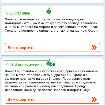
Akrathos Beach Hotel
8.08 Отличен
Хотелът се намира на третия ръкав на полуостров
Халкидики - Атон, на 2 км от курортното селище Уранополи
и на 90 м от брега на морето и великолепния пясъчен плаж.
Хотелът е построен в стила на атонските манастири.
Още...
Виж офертите
Lagomandra Hotel & Spa
9.21 Изключителен
Хотел Lagomandra е разположен сред приказна обстановка,
на 200 метра от плажа Лагомандра със Син флаг и в
зеленото подножие на връх Итамос. Просторните стаи
разполагат със сателитна телевизия, сешоар и хладилник,
веранда или балкон с изглед към градината. Срещу
доплащане може да се ползва кабелен интернет.
Още...
Виж офертите