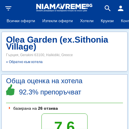
filter_list
search
person
Всички оферти
Изтекли оферти
Хотели
Круизи
Кон
Olea Garden (ex.Sithonia
Village)
Гърция, Gerakini 63100, Halkidiki, Greece
« Обратно към хотела
Обща оценка на хотела
92.3% препоръчват
базирана на
26 отзива
7.6