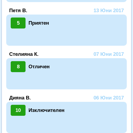
Петя В.
13 Юни 2017
5
Приятен
Стелияна К.
07 Юни 2017
8
Отличен
Дияна В.
06 Юни 2017
10
Изключителен