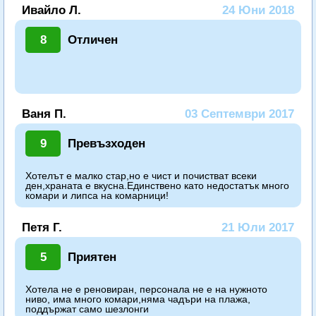
Ивайло Л.
24 Юни 2018
8
Отличен
Ваня П.
03 Септември 2017
9
Превъзходен
Хотелът е малко стар,но е чист и почистват всеки
ден,храната е вкусна.Единствено като недостатък много
комари и липса на комарници!
Петя Г.
21 Юли 2017
5
Приятен
Хотела не е реновиран, персонала не е на нужното
ниво, има много комари,няма чадъри на плажа,
поддържат само шезлонги