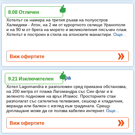
Akrathos Beach Hotel
8.08 Отличен
Хотелът се намира на третия ръкав на полуостров
Халкидики - Атон, на 2 км от курортното селище Уранополи
и на 90 м от брега на морето и великолепния пясъчен плаж.
Хотелът е построен в стила на атонските манастири.
Още...
Виж офертите
Lagomandra Hotel & Spa
9.21 Изключителен
Хотел Lagomandra е разположен сред приказна обстановка,
на 200 метра от плажа Лагомандра със Син флаг и в
зеленото подножие на връх Итамос. Просторните стаи
разполагат със сателитна телевизия, сешоар и хладилник,
веранда или балкон с изглед към градината. Срещу
доплащане може да се ползва кабелен интернет.
Още...
Виж офертите