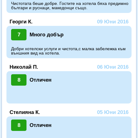
Чистотата беше добре. Гостите на хотела бяха предимно
българи и руснаци, македонци също.
Георги К.
09 Юни 2016
7
Много добър
Добри хотелски услуги и чистота,с малка забележка към
външния вид на хотела.
Николай П.
06 Юни 2016
8
Отличен
Стелияна К.
05 Юни 2016
8
Отличен