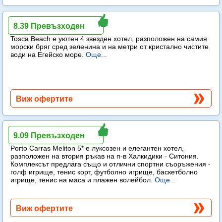
Tosca Beach
8.39 Превъзходен
Tosca Beach е уютен 4 звезден хотел, разположен на самия
морски бряг сред зеленина и на метри от кристално чистите
води на Егейско море.
Още...
Виж офертите
Porto Carras Meliton
9.09 Превъзходен
Porto Carras Meliton 5* е луксозен и елегантен хотел,
разположен на втория ръкав на п-в Халкидики - Ситония.
Комплексът предлага също и отлични спортни съоръжения -
голф игрище, тенис корт, футболно игрище, баскетболно
игрище, тенис на маса и плажен волейбол.
Още...
Виж офертите