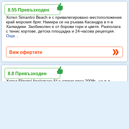
Simantro Beach
8.55 Превъзходен
Хотел Simantro Beach е с привилегировано местоположение
край морския бряг. Намира се на ръкава Касандра в п-в
Халкидики. Заобиколен е от борови гори и цветя. Разполага
с тенис кортове, детска площадка и 24-часова рецепция.
Още...
Виж офертите
Elinotel Apolamare
8.8 Превъзходен
Хотел Elinotel Apolamare 5* е открит през 2009г., на п-в
Касандра, в курорта Ханиоти, на 99км. от летището в Солун,
на брега на морето, заобиколен от богата растителност.
Още...
Виж офертите