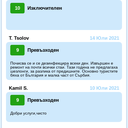
10
Изключителен
T. Tsolov
14 Юли 2021
9
Превъзходен
Почисва се и се дезинфекцира всеки ден. Извършен е
ремонт на почти всички стаи. Тази година не предлагаха
шезлонги, за разлика от предишните. Основно туристите
бяха от България и малка част от Сърбия.
Kamil S.
10 Юли 2021
9
Превъзходен
Добри услуги,чисто