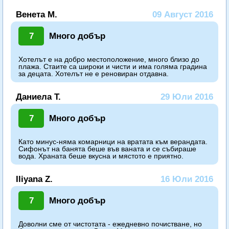
Венета М.
09 Август 2016
7
Много добър
Хотелът е на добро местоположение, много близо до
плажа. Стаите са широки и чисти и има голяма градина
за децата. Хотелът не е реновиран отдавна.
Даниела Т.
29 Юли 2016
7
Много добър
Като минус-няма комарници на вратата към верандата.
Сифонът на банята беше във ваната и се събираше
вода. Храната беше вкусна и мястото е приятно.
Iliyana Z.
16 Юли 2016
7
Много добър
Доволни сме от чистотата - ежедневно почистване, но