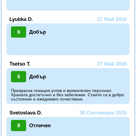
Lyubka D.
27 Май 2016
6
Добър
Tsetso T.
27 Май 2016
6
Добър
Прекрасна локация,учтив и внимателен персонал.
Храната достатъчно и без забележки. Стаите са в добро
състояние и ежедневно почистване.
Svetoslava D.
30 Септември 2015
8
Отличен