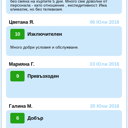
без смяна на кърпите 5 дни. Много сме доволни от
персонала - като отношение , експедитивност. Има
климатик, но без телевизия.
Цветана Я.
06 Юли 2016
10
Изключителен
Много добри условия и обслужване.
Марияна Г.
03 Юли 2016
9
Превъзходен
Галина М.
20 Юни 2016
6
Добър