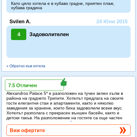
Като цяло хотела е в хубаво градче, приятен плаж,
хубава градина
Svilen A.
24 Юни 2015
4
Задоволителен
« Обратно към хотела
Alexandros Palace
7.5 Отличен
Alexandros Palace 5* e разположен на тучен зелен хълм в
района на градчето Трипити. Хотелът предлага на своите
гости елегантни стаи и апартаменти, както и няколко
заведения за хранене, които биха задоволили всеки вкус.
Хотелът разполага с прекрасен външен басейн, както и
детски такъв. На разположение на гостите са още частен
плаж, спа център и тенис корт.
Още...
Виж офертите