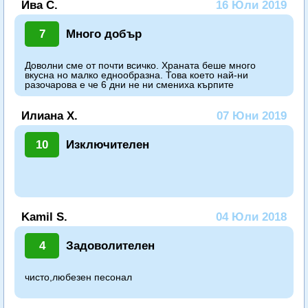
Ива С.
16 Юли 2019
7
Много добър
Доволни сме от почти всичко. Храната беше много
вкусна но малко еднообразна. Това което най-ни
разочарова е че 6 дни не ни смениха кърпите
Илиана Х.
07 Юни 2019
10
Изключителен
Kamil S.
04 Юли 2018
4
Задоволителен
чисто,любезен песонал