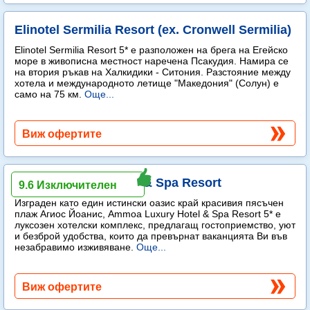
Elinotel Sermilia Resort (ex. Cronwell Sermilia)
Elinotel Sermilia Resort 5* е разположен на брега на Егейско
море в живописна местност наречена Псакудия. Намира се
на втория ръкав на Халкидики - Ситония. Разстояние между
хотела и международното летище "Македония" (Солун) е
само на 75 км.
Още...
Виж офертите
Ammoa Luxury Hotel & Spa Resort
9.6 Изключителен
Изграден като един истински оазис край красивия пясъчен
плаж Агиос Йоанис, Ammoa Luxury Hotel & Spa Resort 5* е
луксозен хотелски комплекс, предлагащ гостоприемство, уют
и безброй удобства, които да превърнат ваканцията Ви във
незабравимо изживяване.
Още...
Виж офертите