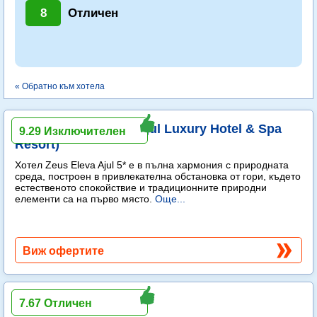
8
Отличен
« Обратно към хотела
Zeus Eleva Ajul (ex. Ajul Luxury Hotel & Spa
9.29 Изключителен
Resort)
Хотел Zeus Eleva Ajul 5* е в пълна хармония с природната
среда, построен в привлекателна обстановка от гори, където
естественото спокойствие и традиционните природни
елементи са на първо място.
Още...
Виж офертите
Jenny
7.67 Отличен