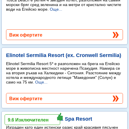
Tosca Beach е уютен 4 звезден хотел, разположен на самия
морски бряг сред зеленина и на метри от кристално чистите
води на Егейско море.
Още...
Виж офертите
Elinotel Sermilia Resort (ex. Cronwell Sermilia)
Elinotel Sermilia Resort 5* е разположен на брега на Егейско
море в живописна местност наречена Псакудия. Намира се
на втория ръкав на Халкидики - Ситония. Разстояние между
хотела и международното летище "Македония" (Солун) е
само на 75 км.
Още...
Виж офертите
Ammoa Luxury Hotel & Spa Resort
9.6 Изключителен
Изграден като един истински оазис край красивия пясъчен