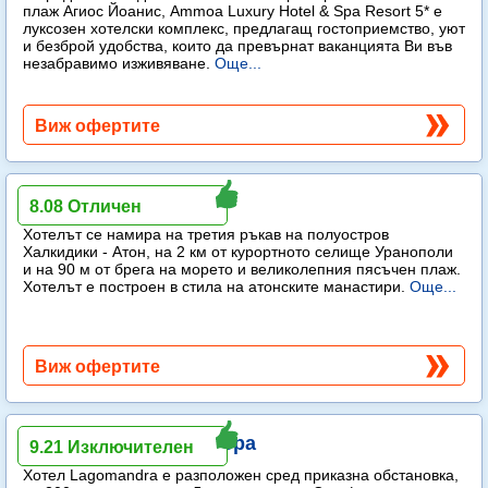
плаж Агиос Йоанис, Ammoa Luxury Hotel & Spa Resort 5* е
луксозен хотелски комплекс, предлагащ гостоприемство, уют
и безброй удобства, които да превърнат ваканцията Ви във
незабравимо изживяване.
Още...
Виж офертите
Akrathos Beach Hotel
8.08 Отличен
Хотелът се намира на третия ръкав на полуостров
Халкидики - Атон, на 2 км от курортното селище Уранополи
и на 90 м от брега на морето и великолепния пясъчен плаж.
Хотелът е построен в стила на атонските манастири.
Още...
Виж офертите
Lagomandra Hotel & Spa
9.21 Изключителен
Хотел Lagomandra е разположен сред приказна обстановка,