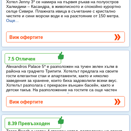
Хотел Jenny 3* се намира на първия ръкав на полуостров
Халкидики – Касандра, в живописното и спокойно курортно
селце Сивири. Плажната ивица в съчетание с кристално
чистите и сини морски води е на разстояние от 150 метра.
Още...
Виж офертите
Alexandros Palace
7.5 Отличен
Alexandros Palace 5* e разположен на тучен зелен хълм в
района на градчето Трипити. Хотелът предлага на своите
гости елегантни стаи и апартаменти, както и няколко
заведения за хранене, които биха задоволили всеки вкус.
Хотелът разполага с прекрасен външен басейн, както и
детски такъв. На разположение на гостите са още частен
плаж, спа център и тенис корт.
Още...
Виж офертите
Tosca Beach
8.39 Превъзходен