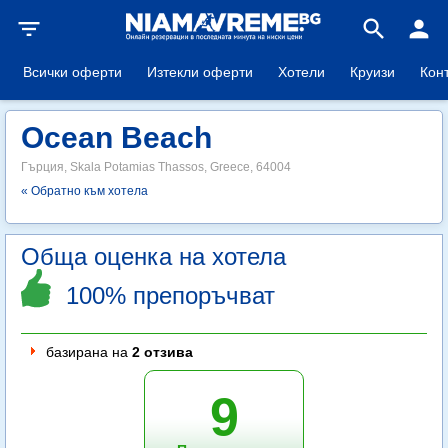
filter_list
search
person
Всички оферти
Изтекли оферти
Хотели
Круизи
Кон
Ocean Beach
Гърция, Skala Potamias Thassos, Greece, 64004
« Обратно към хотела
Обща оценка на хотела
100% препоръчват
базирана на
2 отзива
9