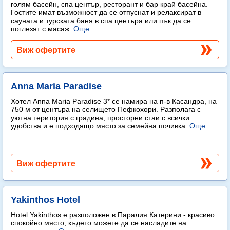
голям басейн, спа център, ресторант и бар край басейна.
Гостите имат възможност да се отпуснат и релаксират в
сауната и турската баня в спа центъра или пък да се
поглезят с масаж.
Още...
Виж офертите
Anna Maria Paradise
Хотел Anna Maria Paradise 3* се намира на п-в Касандра, на
750 м от центъра на селището Пефкохори. Разполага с
уютна територия с градина, просторни стаи с всички
удобства и е подходящо място за семейна почивка.
Още...
Виж офертите
Yakinthos Hotel
Hotel Yakinthos e разположен в Паралия Катерини - красиво
спокойно място, където можете да се насладите на