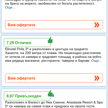
на брега на морето, заобиколен от богата растителност.
Още...
Виж офертите
Elinotel Polis
7.29 Отличен
Elinotel Polis 3* е разположен в центъра на градчето
Ханиоти, на 200 метра от плажа. На пешеходно разстояние
от хотела се намира и градският площад, в района на който
има редица магазини, ресторанти, таверни и барове.
Още...
Виж офертите
Anastasia Resort & Spa
8.87 Превъзходен
Разположен в близост до Неа Скиони, Anastasia Resort & Spa
5* се намира на самия плаж и предлага на своите гости