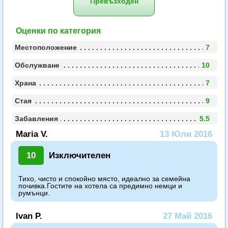
Превъзходен
Оценки по категория
Местоположение
7
Обслужване
10
Храна
7
Стая
9
Забавления
5.5
Maria V.
13 Юли 2016
10
Изключителен
Тихо, чисто и спокойно място, идеално за семейна
почивка.Гостите на хотела са предимно немци и
румънци.
Ivan P.
27 Май 2016