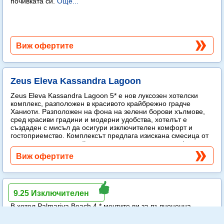
почивката си.
Още...
Виж офертите
Zeus Eleva Kassandra Lagoon
Zeus Eleva Kassandra Lagoon 5* е нов луксозен хотелски
комплекс, разположен в красивото крайбрежно градче
Ханиоти. Разположен на фона на зелени борови хълмове,
сред красиви градини и модерни удобства, хотелът е
създаден с мисъл да осигури изключителен комфорт и
гостоприемство. Комплексът предлага изискана смесица от
модерен лукс и спокойна средиземноморска атмосфера.
Още...
Виж офертите
Palmariva Beach
9.25 Изключителен
В хотел Palmariva Beach 4 * мечтите ви за пълноценна
почивка ще се сбъднат! Palmariva Beach 4* предлага
удобства за незабравима ваканция: възхитителна