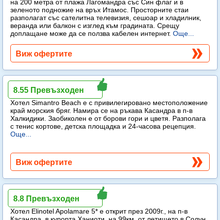
на 200 метра от плажа Лагомандра със Син флаг и в
зеленото подножие на връх Итамос. Просторните стаи
разполагат със сателитна телевизия, сешоар и хладилник,
веранда или балкон с изглед към градината. Срещу
доплащане може да се ползва кабелен интернет.
Още...
Виж офертите
Simantro Beach
8.55 Превъзходен
Хотел Simantro Beach е с привилегировано местоположение
край морския бряг. Намира се на ръкава Касандра в п-в
Халкидики. Заобиколен е от борови гори и цветя. Разполага
с тенис кортове, детска площадка и 24-часова рецепция.
Още...
Виж офертите
Elinotel Apolamare
8.8 Превъзходен
Хотел Elinotel Apolamare 5* е открит през 2009г., на п-в
Касандра, в курорта Ханиоти, на 99км. от летището в Солун,