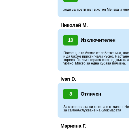
ходя за трети път в хотел Melissa и мн
Николай М.
10
Изключителен
Посрещнати бяхме от собственика, нас
и да бяхме пристигнали късно. Настане
хареса. Голяма тераса с изглед към пл
уютно. Място за една хубава почивка.
Ivan D.
8
Отличен
За категорията си хотела е отличен. Н
за самообслужване на блок масата
Марияна Г.