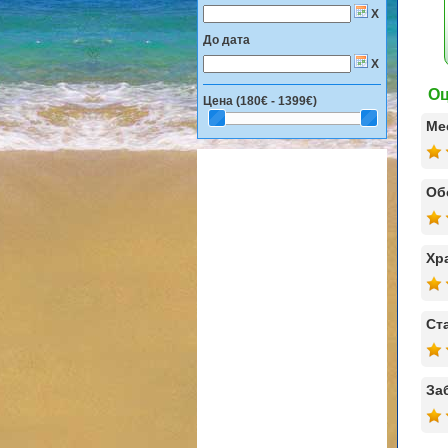
X
До дата
X
Оц
Цена (
180€ - 1399€
)
Ме
Об
Хр
Ст
За