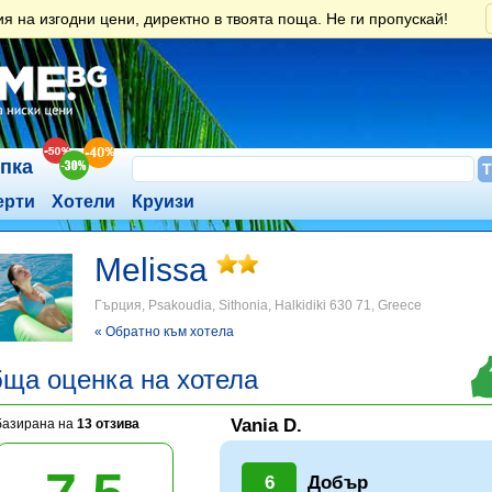
 на изгодни цени, директно в твоята поща. Не ги пропускай!
ъпка
ерти
Хотели
Круизи
Melissa
Гърция, Psakoudia, Sithonia, Halkidiki 630 71, Greece ‎
« Обратно към хотела
ща оценка на хотела
Vania D.
базирана на
13 отзива
6
Добър