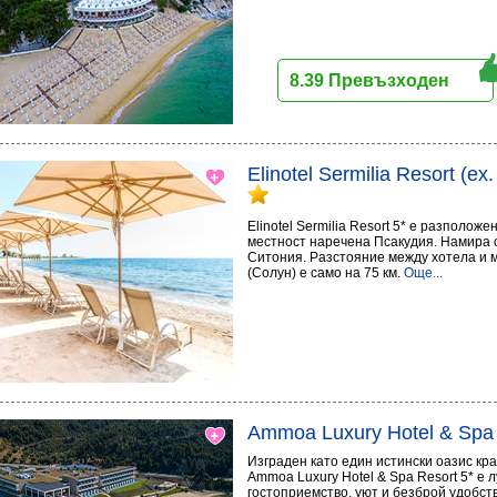
8.39 Превъзходен
Elinotel Sermilia Resort (ex
Elinotel Sermilia Resort 5* е разполож
местност наречена Псакудия. Намира с
Ситония. Разстояние между хотела и
(Солун) е само на 75 км.
Още...
Ammoa Luxury Hotel & Spa
Изграден като един истински оазис кр
Ammoa Luxury Hotel & Spa Resort 5* е 
гостоприемство, уют и безброй удобст