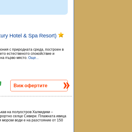
uxury Hotel & Spa Resort)
рмония с природната среда, построен в
дето естественото спокойствие и
на първо място.
Още...
Виж офертите
ъкав на полуостров Халкидики –
урортно селце Сивири. Плажната ивица
и морски води е на разстояние от 150