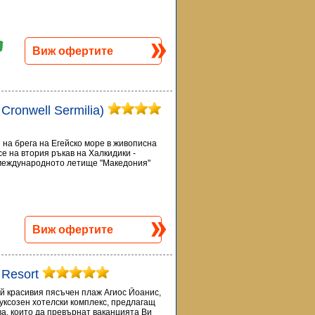
Виж офертите
. Cronwell Sermilia)
ен на брега на Егейско море в живописна
е на втория ръкав на Халкидики -
 международното летище "Македония"
Виж офертите
 Resort
ай красивия пясъчен плаж Агиос Йоанис,
луксозен хотелски комплекс, предлагащ
ва, които да превърнат ваканцията Ви