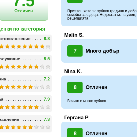
7.5
Отличен
Приятен хотел с хубава градина и доб
семейства с деца. Недостатък - шумен,
рецепцията.
енки по категория
Malin S.
стоположение
8.8
7
Много добър
служване
8.5
Nina K.
ана
7.2
8
Отличен
ая
7.9
Всичко е много хубаво.
Гергана Р.
бавления
7.3
8
Отличен