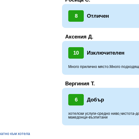
8
Отличен
Аксения Д.
10
Изключителен
Много прилично място.Много подходящ
Вергиния Т.
6
Добър
хотелски услуги-средно ниво,чистота-д
македонци-възпитани
ратно към хотела