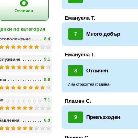
8
Отличен
Емануела Т.
енки по категория
7
Много добър
стоположение
8.4
Емануела Т.
служване
9.1
8
Отличен
ана
8.9
Има страхотна градина.
ая
7.1
Пламен С.
9
Превъзходен
бавления
6.9
Росица С.