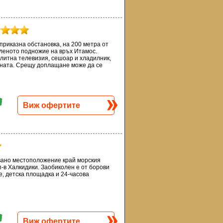
риказна обстановка, на 200 метра от
еленото подножие на връх Итамос.
литна телевизия, сешоар и хладилник,
ината. Срещу доплащане може да се
Виж офертите
овано местоположение край морския
п-в Халкидики. Заобиколен е от борови
ве, детска площадка и 24-часова
Виж офертите