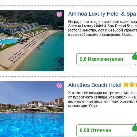
Ammoa Luxury Hotel & Spa
Изграден като един истински оазис кр
Ammoa Luxury Hotel & Spa Resort 5* е 
гостоприемство, уют и безброй удобст
във незабравимо изживяване.
Още...
9.6 Изключителен
Akrathos Beach Hotel
Хотелът се намира на третия ръкав на 
от курортното селище Уранополи и на 
великолепния пясъчен плаж. Хотелът е
манастири.
Още...
8.08 Отличен