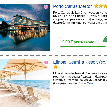
Porto Carras Meliton
Porto Carras Meliton 5* е луксозен и е
ръкав на п-в Халкидики - Ситония. Ко
спортни съоръжения - голф игрище, те
баскетболно игрище, тенис на маса и 
9.09 Превъзходен
Elinotel Sermilia Resort (ex
Elinotel Sermilia Resort 5* е разполож
местност наречена Псакудия. Намира с
Ситония. Разстояние между хотела и
(Солун) е само на 75 км.
Още...