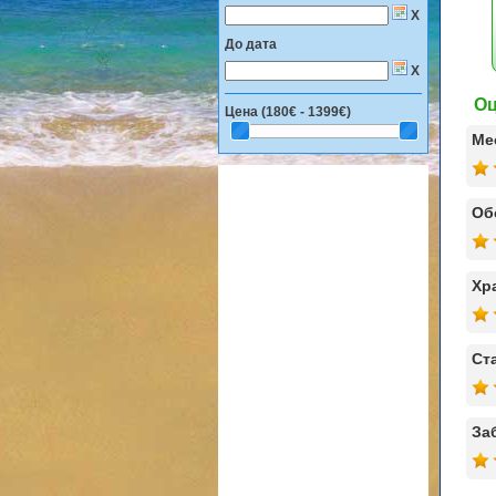
X
До дата
X
Оц
Цена (
180€ - 1399€
)
Ме
Об
Хр
Ст
За