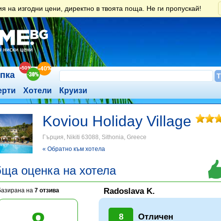
 на изгодни цени, директно в твоята поща. Не ги пропускай!
ъпка
ерти
Хотели
Круизи
Koviou Holiday Village
Гърция, Nikiti 63088, Sithonia, Greece
« Обратно към хотела
ща оценка на хотела
Radoslava K.
базирана на
7 отзива
8
Отличен