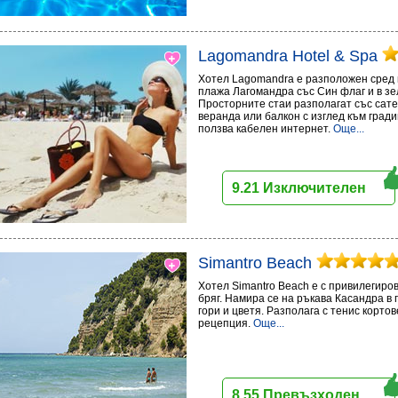
Lagomandra Hotel & Spa
Хотел Lagomandra е разположен сред п
плажа Лагомандра със Син флаг и в з
Просторните стаи разполагат със сате
веранда или балкон с изглед към град
ползва кабелен интернет.
Още...
9.21 Изключителен
Simantro Beach
Хотел Simantro Beach е с привилегир
бряг. Намира се на ръкава Касандра в 
гори и цветя. Разполага с тенис корто
рецепция.
Още...
8.55 Превъзходен