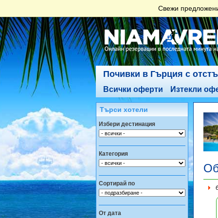
Свежи предложения
Почивки в Гърция с отст
Всички оферти
Изтекли оф
Търси хотели
Избери дестинация
Категория
Об
Сортирай по
От дата