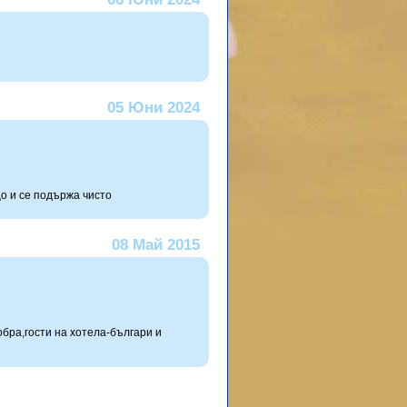
05 Юни 2024
о и се подържа чисто
08 Май 2015
обра,гости на хотела-българи и