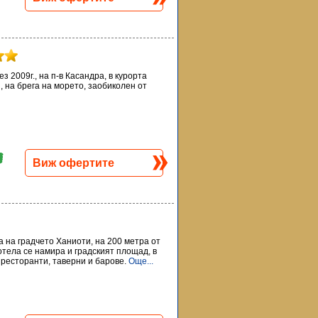
ез 2009г., на п-в Касандра, в курорта
, на брега на морето, заобиколен от
Виж офертите
ра на градчето Ханиоти, на 200 метра от
тела се намира и градският площад, в
 ресторанти, таверни и барове.
Още...