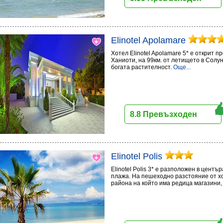
Elinotel Apolamare
Хотел Elinotel Apolamare 5* е открит пр
Ханиоти, на 99км. от летището в Солун
богата растителност.
Още...
8.8 Превъзходен
Elinotel Polis
Elinotel Polis 3* е разположен в центъ
плажа. На пешеходно разстояние от хо
района на който има редица магазини,