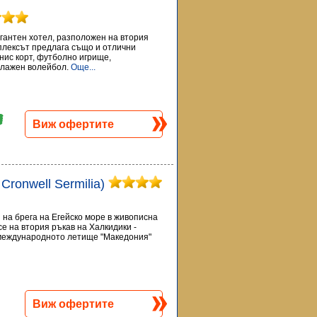
легантен хотел, разположен на втория
мплексът предлага също и отлични
нис корт, футболно игрище,
плажен волейбол.
Още...
Виж офертите
. Cronwell Sermilia)
ен на брега на Егейско море в живописна
е на втория ръкав на Халкидики -
 международното летище "Македония"
Виж офертите