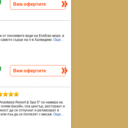
Виж офертите
и от пенливите води на Егейско море, в
самото сърце на п-в Халкидики.
Още...
Виж офертите
nastasia Resort & Spa 5* се намира на
 голям басейн, спа център, ресторант и
ност да се отпуснат и релаксират в
 или пък да се поглезят с масаж.
Още...