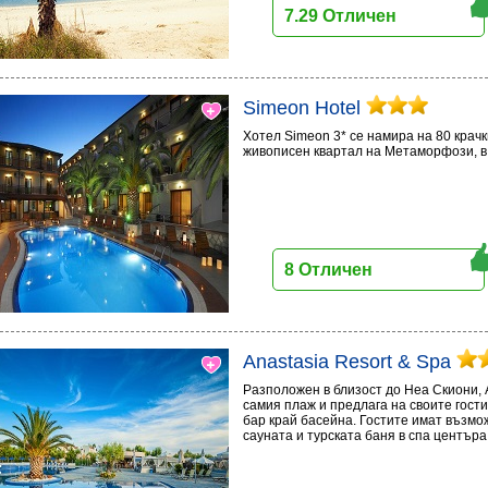
7.29 Отличен
Simeon Hotel
Хотел Simeon 3* се намира на 80 крачк
живописен квартал на Метаморфози, в 
8 Отличен
Anastasia Resort & Spa
Разположен в близост до Неа Скиони, A
самия плаж и предлага на своите гости
бар край басейна. Гостите имат възмож
сауната и турската баня в спа центъра