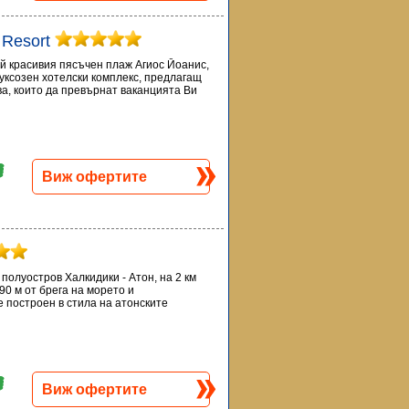
 Resort
ай красивия пясъчен плаж Агиос Йоанис,
луксозен хотелски комплекс, предлагащ
ва, които да превърнат ваканцията Ви
Виж офертите
полуостров Халкидики - Атон, на 2 км
90 м от брега на морето и
 построен в стила на атонските
Виж офертите