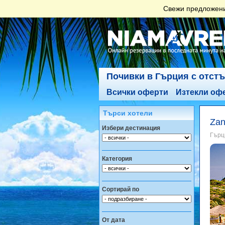
Свежи предложения
Почивки в Гърция с отст
Всички оферти
Изтекли оф
Търси хотели
Zan
Избери дестинация
Гърци
Категория
Сортирай по
От дата