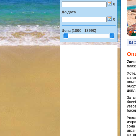
X
До дата
X
Цена (
180€ - 1399€
)
Оп
Zante
плаж
Хоте
свои
поме
обор
допл
За с
басей
увес
басей
Увес
изгра
зона
игра
се о