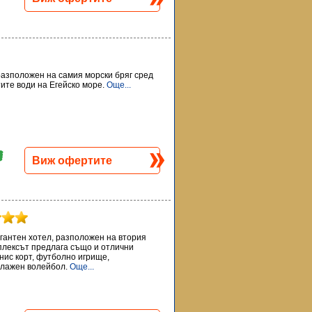
 разположен на самия морски бряг сред
тите води на Егейско море.
Още...
Виж офертите
легантен хотел, разположен на втория
мплексът предлага също и отлични
нис корт, футболно игрище,
плажен волейбол.
Още...