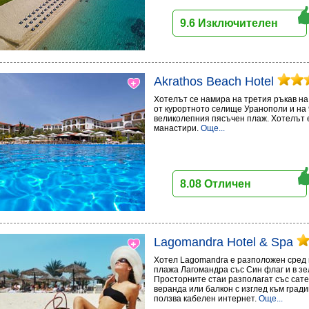
9.6 Изключителен
Akrathos Beach Hotel
Хотелът се намира на третия ръкав на 
от курортното селище Уранополи и на 
великолепния пясъчен плаж. Хотелът е
манастири.
Още...
8.08 Отличен
Lagomandra Hotel & Spa
Хотел Lagomandra е разположен сред п
плажа Лагомандра със Син флаг и в з
Просторните стаи разполагат със сате
веранда или балкон с изглед към град
ползва кабелен интернет.
Още...