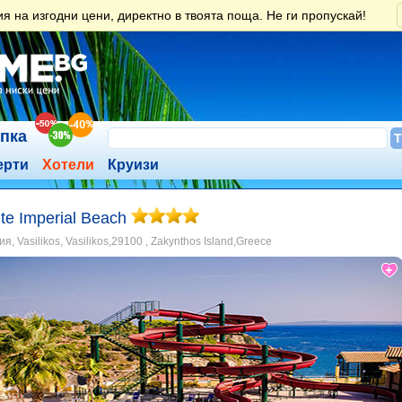
 на изгодни цени, директно в твоята поща. Не ги пропускай!
ъпка
ерти
Хотели
Круизи
te Imperial Beach
я, Vasilikos, Vasilikos,29100 , Zakynthos Island,Greece