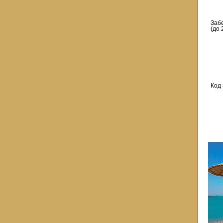
Заб
(до 
Код 