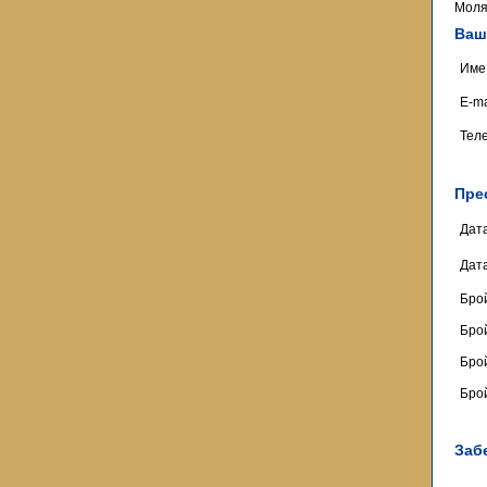
Моля
Ваш
Име
E-ma
Тел
Пре
Дат
Дат
Бро
Брой
Брой
Брой
Заб