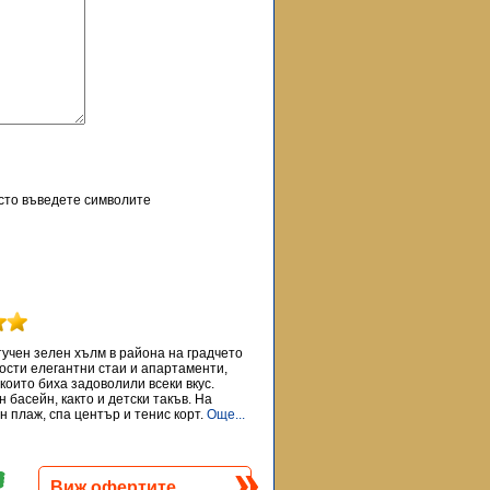
осто въведете символите
тучен зелен хълм в района на градчето
гости елегантни стаи и апартаменти,
 които биха задоволили всеки вкус.
басейн, както и детски такъв. На
н плаж, спа център и тенис корт.
Още...
Виж офертите