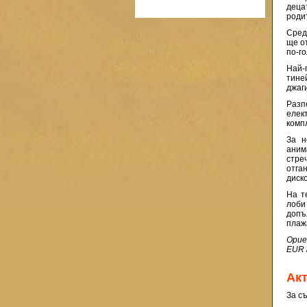
деца
родит
Сред
ще от
по-г
Най-
тине
джаг
Разп
елек
комп
За н
аним
стре
отга
диск
На т
лоби
допъ
плаж
Орие
EUR 
Ак
За с