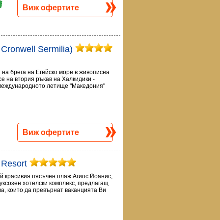
Виж офертите
. Cronwell Sermilia)
ен на брега на Егейско море в живописна
е на втория ръкав на Халкидики -
 международното летище "Македония"
Виж офертите
 Resort
ай красивия пясъчен плаж Агиос Йоанис,
луксозен хотелски комплекс, предлагащ
ва, които да превърнат ваканцията Ви