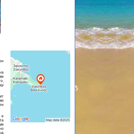
ен
на
ки
о,
щу
ит
ски
ен
 е
ата
ми
но
на