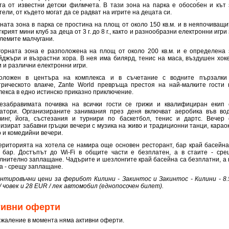
та от известни детски филмчета. В тази зона на парка е обособен и кът 
ели, от където могат да се радват на игрите на децата си.
ната зона в парка се простина на площ от около 150 кв.м. и в неяпочиващи
крият мини клуб за деца от 3 г. до 8 г., както и разнообразни електронни игри
олемите малчугани.
горната зона е разположена на площ от около 200 кв.м. и е определена 
йджъри и възрастни хора. В нея има билярд, тенис на маса, въздушен хоке
и и различни електронни игри.
оложен в центъра на комплекса и в съчетание с водните пързалки
трическото влакче, Zante World превръща престоя на най-малките гости 
лекса в едно истинско приказно приключение.
езабравимата почивка на всички гости се грижи и квалифициран екип 
атори. Организираните занимания през деня включват аеробика във вод
чинг, йога, състезания и турнири по баскетбол, тенис и дартс. Вечер 
низират забавни гръцки вечери с музика на живо и традиционни танци, караок
о и комедийни вечери.
ериторията на хотела се намира още основен ресторант, бар край басейна
 бар. Достъпът до Wi-Fi в общите части е безплатен, а в стаите - сре
лнително заплащане. Чадърите и шезлонгите край басейна са безплатни, а 
а - срещу заплащане.
нтировъчни цени за ферибот Килини - Закинтос и Закинтос - Килини - 8.
/ човек и 28 EUR / лек автомобил (еднопосочен билет).
тивни оферти
ъжаление в момента няма активни оферти.