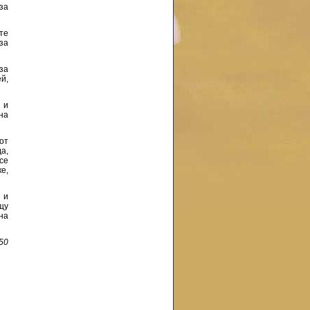
за
те
 за
за
й,
 и
на
от
а,
се
е,
 и
щу
на
50