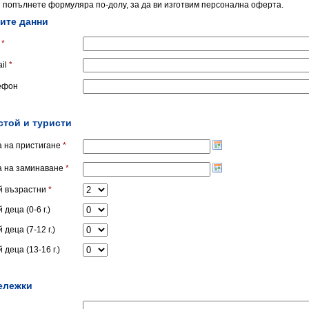
 попълнете формуляра по-долу, за да ви изготвим персонална оферта.
ите данни
*
il
*
ефон
стой и туристи
а на пристигане
*
а на заминаване
*
й възрастни
*
 деца (0-6 г.)
 деца (7-12 г.)
 деца (13-16 г.)
ележки