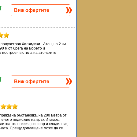
Виж офертите
полуостров Халкидики - Атон, на 2 км
90 м от брега на морето и
 построен в стила на атонските
Виж офертите
риказна обстановка, на 200 метра от
еленото подножие на връх Итамос.
литна телевизия, сешоар и хладилник,
ината. Срещу доплащане може да се