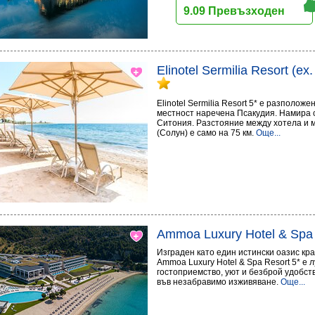
9.09 Превъзходен
Elinotel Sermilia Resort (ex
Elinotel Sermilia Resort 5* е разполож
местност наречена Псакудия. Намира с
Ситония. Разстояние между хотела и
(Солун) е само на 75 км.
Още...
Ammoa Luxury Hotel & Spa
Изграден като един истински оазис кр
Ammoa Luxury Hotel & Spa Resort 5* е 
гостоприемство, уют и безброй удобст
във незабравимо изживяване.
Още...