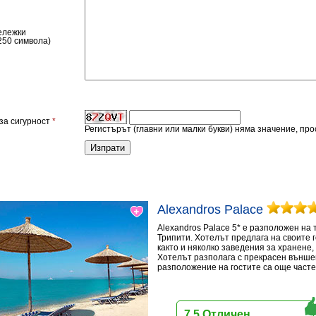
ележки
250 символа)
за сигурност
*
Регистърът (главни или малки букви) няма значение, пр
Alexandros Palace
Alexandros Palace 5* e разположен на 
Трипити. Хотелът предлага на своите 
както и няколко заведения за хранене,
Хотелът разполага с прекрасен външен 
разположение на гостите са още часте
7.5 Отличен