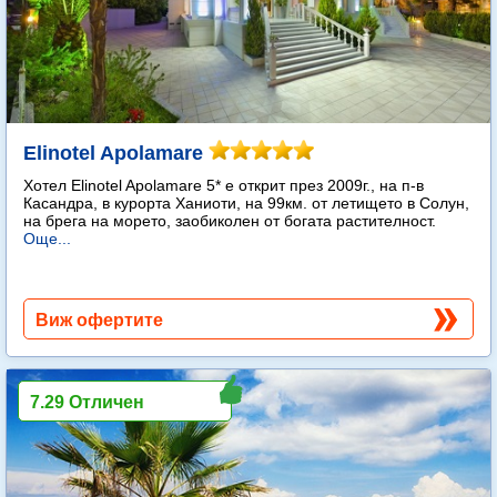
Elinotel Apolamare
Хотел Elinotel Apolamare 5* е открит през 2009г., на п-в
Касандра, в курорта Ханиоти, на 99км. от летището в Солун,
на брега на морето, заобиколен от богата растителност.
Още...
Виж офертите
7.29 Отличен