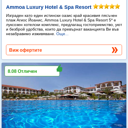
Ammoa Luxury Hotel & Spa Resort
Изграден като един истински оазис край красивия пясъчен
плаж Агиос Йоанис, Ammoa Luxury Hotel & Spa Resort 5* е
луксозен хотелски комплекс, предлагащ гостоприемство, уют
и безброй удобства, които да превърнат ваканцията Ви във
незабравимо изживяване.
Още...
Виж офертите
8.08 Отличен