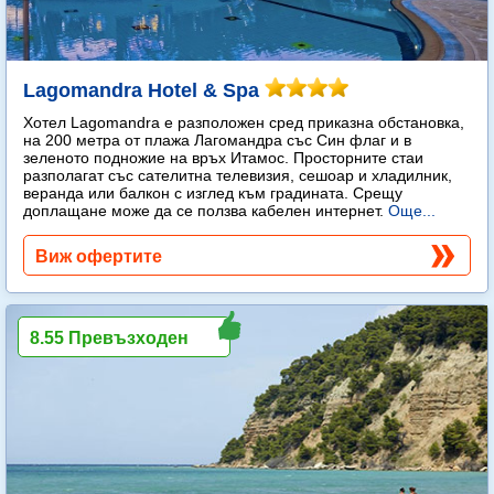
Lagomandra Hotel & Spa
Хотел Lagomandra е разположен сред приказна обстановка,
на 200 метра от плажа Лагомандра със Син флаг и в
зеленото подножие на връх Итамос. Просторните стаи
разполагат със сателитна телевизия, сешоар и хладилник,
веранда или балкон с изглед към градината. Срещу
доплащане може да се ползва кабелен интернет.
Още...
Виж офертите
8.55 Превъзходен