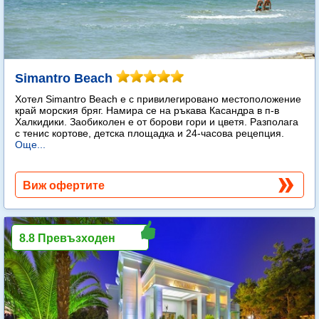
Simantro Beach
Хотел Simantro Beach е с привилегировано местоположение
край морския бряг. Намира се на ръкава Касандра в п-в
Халкидики. Заобиколен е от борови гори и цветя. Разполага
с тенис кортове, детска площадка и 24-часова рецепция.
Още...
Виж офертите
8.8 Превъзходен