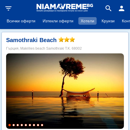
filter_list
search
person
Всички оферти
Изтекли оферти
Хотели
Круизи
Кон
Samothraki Beach
Гърция, Makrilies beach Samothraki T.K. 68002