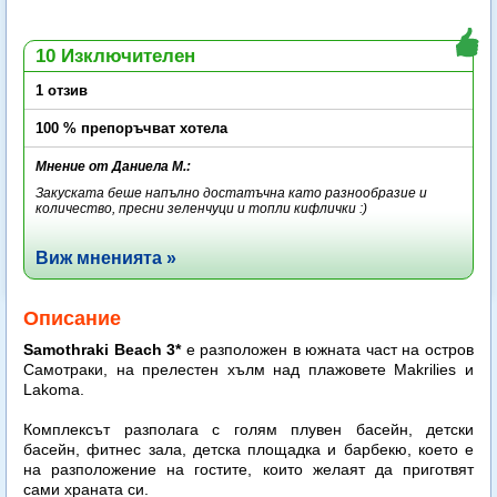
10 Изключителен
1 отзив
100 % препоръчват хотела
Мнение от Даниела М.:
Закуската беше напълно достатъчна като разнообразие и
количество, пресни зеленчуци и топли кифлички :)
Виж мненията »
Описание
Samothraki Beach 3*
е разположен в южната част на остров
Самотраки, на прелестен хълм над плажовете Makrilies и
Lakoma.
Комплексът разполага с голям плувен басейн, детски
басейн, фитнес зала, детска площадка и барбекю, което е
на разположение на гостите, които желаят да приготвят
сами храната си.