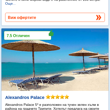
Още...
Виж офертите
7.5 Отличен
Alexandros Palace
Alexandros Palace 5* e разположен на тучен зелен хълм в
района на градчето Трипити. Хотелът предлага на своите