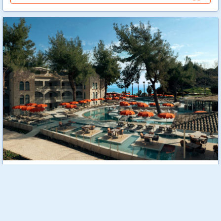
Zeus Eleva Kassandra Lagoon
Zeus Eleva Kassandra Lagoon 5* е нов луксозен хотелски
комплекс, разположен в красивото крайбрежно градче
Ханиоти. Разположен на фона на зелени борови хълмове,
сред красиви градини и модерни удобства, хотелът е
създаден с мисъл да осигури изключителен комфорт и