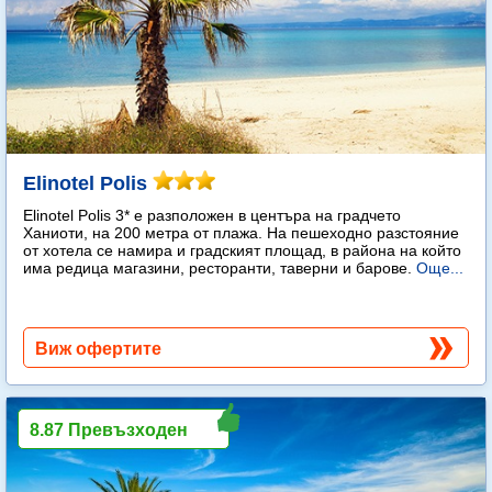
Elinotel Polis
Elinotel Polis 3* е разположен в центъра на градчето
Ханиоти, на 200 метра от плажа. На пешеходно разстояние
от хотела се намира и градският площад, в района на който
има редица магазини, ресторанти, таверни и барове.
Още...
Виж офертите
8.87 Превъзходен