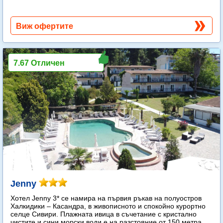
Виж офертите
7.67 Отличен
Jenny
Хотел Jenny 3* се намира на първия ръкав на полуостров
Халкидики – Касандра, в живописното и спокойно курортно
селце Сивири. Плажната ивица в съчетание с кристално
чистите и сини морски води е на разстояние от 150 метра.