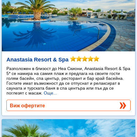
Anastasia Resort & Spa
Разположен в близост до Неа Скиони, Anastasia Resort & Spa
5* се намира на самия плаж и предлага на своите гости
голям басейн, спа център, ресторант и бар край басейна.
Гостите имат възможност да се отпуснат и релаксират в
сауната и турската баня в спа центъра или пък да се
поглезят с масаж.
Още...
Виж офертите