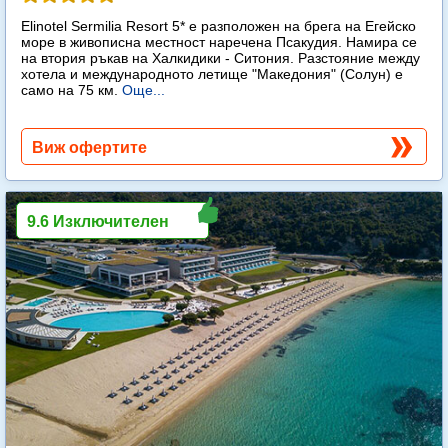
Elinotel Sermilia Resort 5* е разположен на брега на Егейско
море в живописна местност наречена Псакудия. Намира се
на втория ръкав на Халкидики - Ситония. Разстояние между
хотела и международното летище "Македония" (Солун) е
само на 75 км.
Още...
Виж офертите
9.6 Изключителен