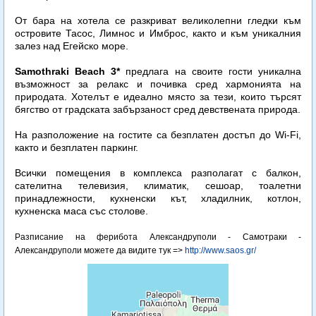
От бара на хотела се разкриват великолепни гледки към
островите Тасос, Лимнос и Имброс, както и към уникалния
залез над Егейско море.
Samothraki Beach 3*
предлага на своите гости уникална
възможност за релакс и почивка сред хармонията на
природата. Хотелът е идеално място за тези, които търсят
бягство от градската забързаност сред девствената природа.
На разположение на гостите са безплатен достъп до Wi-Fi,
както и безплатен паркинг.
Всички помещения в комплекса разполагат с балкон,
сателитна телевизия, климатик, сешоар, тоалетни
принадлежности, кухненски кът, хладилник, котлон,
кухненска маса със столове.
Разписание на ферибота Александруполи - Самотраки -
Александруполи можете да видите тук =>
http://www.saos.gr/