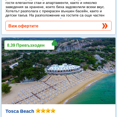
гости елегантни стаи и апартаменти, както и няколко
заведения за хранене, които биха задоволили всеки вкус.
Хотелът разполага с прекрасен външен басейн, както и
детски такъв. На разположение на гостите са още частен
плаж, спа център и тенис корт.
Още...
Виж офертите
8.39 Превъзходен
Tosca Beach