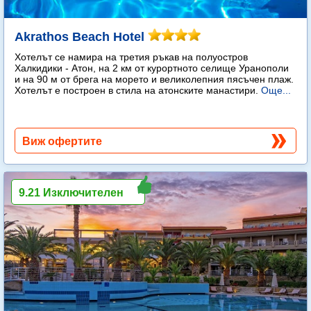
Akrathos Beach Hotel
Хотелът се намира на третия ръкав на полуостров
Халкидики - Атон, на 2 км от курортното селище Уранополи
и на 90 м от брега на морето и великолепния пясъчен плаж.
Хотелът е построен в стила на атонските манастири.
Още...
Виж офертите
9.21 Изключителен