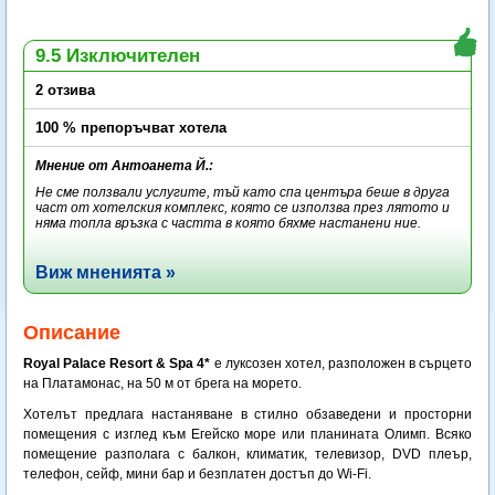
9.5 Изключителен
2 отзива
100 % препоръчват хотела
Мнение от Антоанета Й.:
Не сме ползвали услугите, тъй като спа центъра беше в друга
част от хотелския комплекс, която се използва през лятото и
няма топла връзка с частта в която бяхме настанени ние.
Виж мненията »
Описание
Royal Palace Resort & Spa 4*
е луксозен хотел, разположен в сърцето
на Платамонас, на 50 м от брега на морето.
Хотелът предлага настаняване в стилно обзаведени и просторни
помещения с изглед към Егейско море или планината Олимп. Всяко
помещение разполага с балкон, климатик, телевизор, DVD плеър,
телефон, сейф, мини бар и безплатен достъп до Wi-Fi.