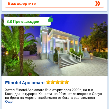
Виж офертите
8.8 Превъзходен
Elinotel Apolamare
Хотел Elinotel Apolamare 5* е открит през 2009г., на п-в
Касандра, в курорта Ханиоти, на 99км. от летището в Солун,
на брега на морето, заобиколен от богата растителност.
Още...