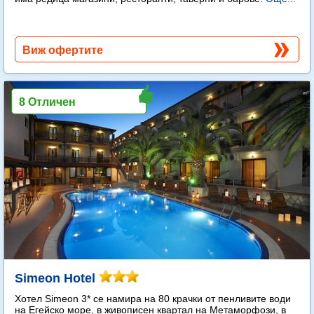
Виж офертите
8 Отличен
Simeon Hotel
Хотел Simeon 3* се намира на 80 крачки от пенливите води
на Егейско море, в живописен квартал на Метаморфози, в