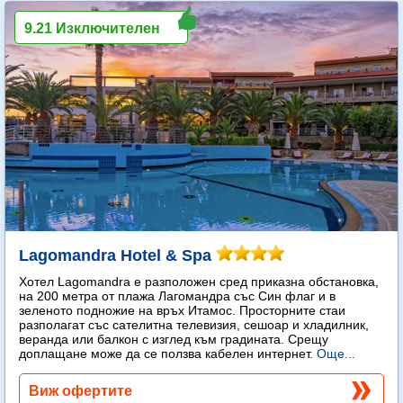
9.21 Изключителен
Lagomandra Hotel & Spa
Хотел Lagomandra е разположен сред приказна обстановка,
на 200 метра от плажа Лагомандра със Син флаг и в
зеленото подножие на връх Итамос. Просторните стаи
разполагат със сателитна телевизия, сешоар и хладилник,
веранда или балкон с изглед към градината. Срещу
доплащане може да се ползва кабелен интернет.
Още...
Виж офертите