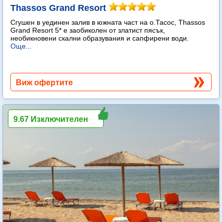
Thassos Grand Resort
Сгушен в уединен залив в южната част на о.Тасос, Thassos
Grand Resort 5* е заобиколен от златист пясък,
необикновени скални образувания и сапфирени води.
Още...
Виж офертите
9.67 Изключителен