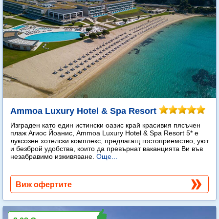
Ammoa Luxury Hotel & Spa Resort
Изграден като един истински оазис край красивия пясъчен
плаж Агиос Йоанис, Ammoa Luxury Hotel & Spa Resort 5* е
луксозен хотелски комплекс, предлагащ гостоприемство, уют
и безброй удобства, които да превърнат ваканцията Ви във
незабравимо изживяване.
Още...
Виж офертите