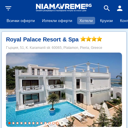
filter_list
search
person
Всички оферти
Изтекли оферти
Хотели
Круизи
Кон
Royal Palace Resort & Spa
Гърция, 51, K. Karamanli str. 60065, Platamon, Pieria, Greece