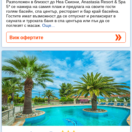
Разположен в близост до Неа Скиони, Anastasia Resort & Spa
5* се намира на самия плаж и предлага на своите гости
голям басейн, спа център, ресторант и бар край басейна.
Гостите имат възможност да се отпуснат и релаксират в
сауната и турската баня в спа центъра или пък да се
поглезят с масаж.
Още...
Виж офертите