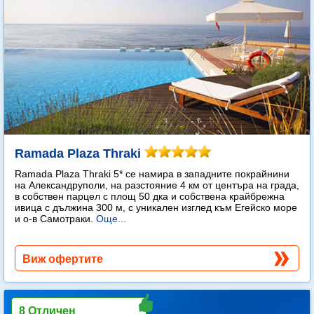
Ramada Plaza Thraki
Ramada Plaza Thraki 5* се намира в западните покрайнини
на Александруполи, на разстояние 4 км от центъра на града,
в собствен парцел с площ 50 дка и собствена крайбрежна
ивица с дължина 300 м, с уникален изглед към Егейско море
и о-в Самотраки.
Още...
Виж офертите
8 Отличен