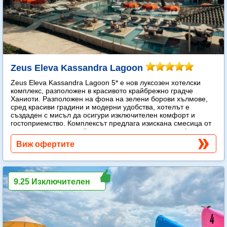
Zeus Eleva Kassandra Lagoon
Zeus Eleva Kassandra Lagoon 5* е нов луксозен хотелски
комплекс, разположен в красивото крайбрежно градче
Ханиоти. Разположен на фона на зелени борови хълмове,
сред красиви градини и модерни удобства, хотелът е
създаден с мисъл да осигури изключителен комфорт и
гостоприемство. Комплексът предлага изискана смесица от
модерен лукс и спокойна средиземноморска атмосфера.
Още...
Виж офертите
9.25 Изключителен