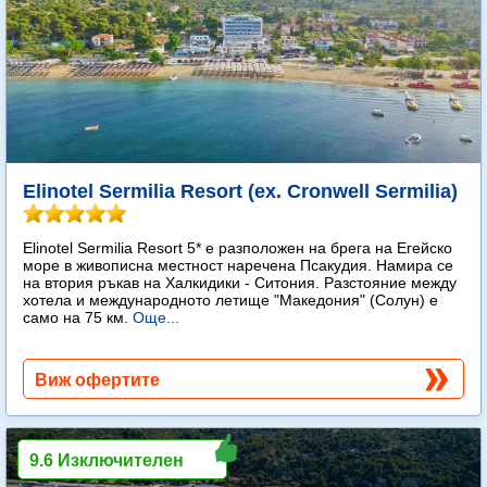
Elinotel Sermilia Resort (ex. Cronwell Sermilia)
Elinotel Sermilia Resort 5* е разположен на брега на Егейско
море в живописна местност наречена Псакудия. Намира се
на втория ръкав на Халкидики - Ситония. Разстояние между
хотела и международното летище "Македония" (Солун) е
само на 75 км.
Още...
Виж офертите
9.6 Изключителен