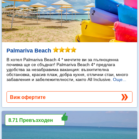
Palmariva Beach
В хотел Palmariva Beach 4 * мечтите ви за пълноценна
почивка ще се сбъднат! Palmariva Beach 4* предлага
удобства за незабравима ваканция: възхитителна
обстановка, красив плаж, добра кухня, отлични стаи, много
забавления и забележителности, както All Inclusive.
Още...
Виж офертите
8.71 Превъзходен