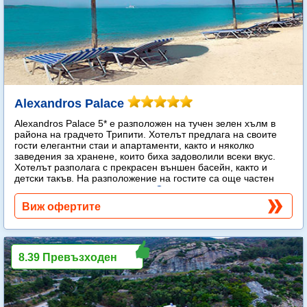
Alexandros Palace
Alexandros Palace 5* e разположен на тучен зелен хълм в
района на градчето Трипити. Хотелът предлага на своите
гости елегантни стаи и апартаменти, както и няколко
заведения за хранене, които биха задоволили всеки вкус.
Хотелът разполага с прекрасен външен басейн, както и
детски такъв. На разположение на гостите са още частен
плаж, спа център и тенис корт.
Още...
Виж офертите
8.39 Превъзходен