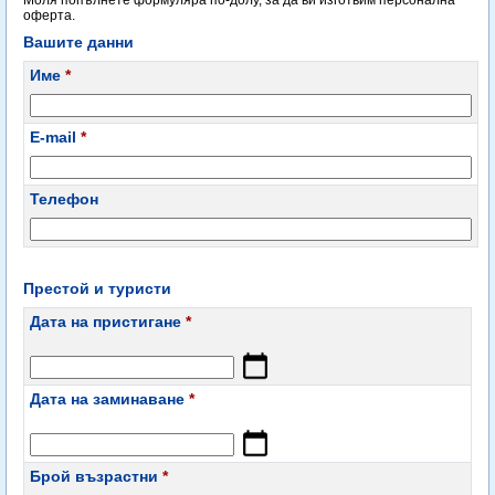
Моля попълнете формуляра по-долу, за да ви изготвим персонална
оферта.
Вашите данни
Име
*
E-mail
*
Телефон
Престой и туристи
Дата на пристигане
*
Дата на заминаване
*
Брой възрастни
*