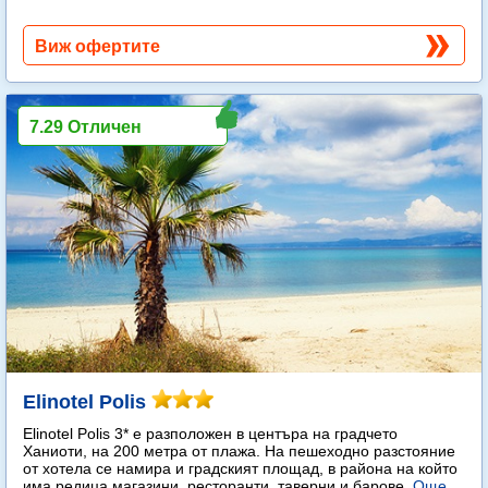
Виж офертите
7.29 Отличен
Elinotel Polis
Elinotel Polis 3* е разположен в центъра на градчето
Ханиоти, на 200 метра от плажа. На пешеходно разстояние
от хотела се намира и градският площад, в района на който
има редица магазини, ресторанти, таверни и барове.
Още...