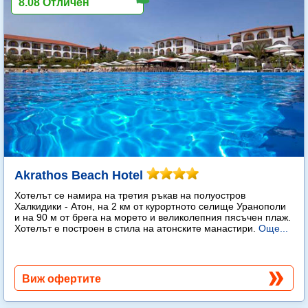
8.08 Отличен
Akrathos Beach Hotel
Хотелът се намира на третия ръкав на полуостров
Халкидики - Атон, на 2 км от курортното селище Уранополи
и на 90 м от брега на морето и великолепния пясъчен плаж.
Хотелът е построен в стила на атонските манастири.
Още...
Виж офертите