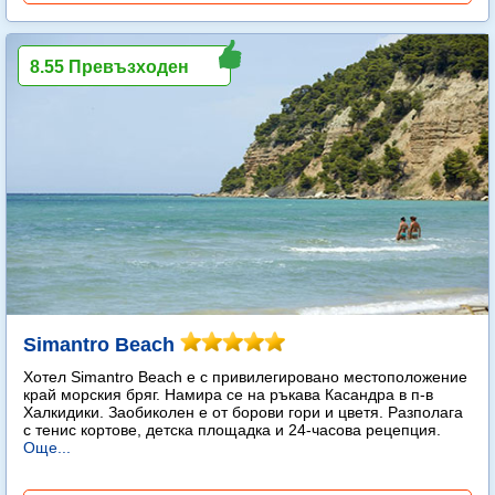
8.55 Превъзходен
Simantro Beach
Хотел Simantro Beach е с привилегировано местоположение
край морския бряг. Намира се на ръкава Касандра в п-в
Халкидики. Заобиколен е от борови гори и цветя. Разполага
с тенис кортове, детска площадка и 24-часова рецепция.
Още...