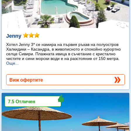
Jenny
Хотел Jenny 3* се намира на първия ръкав на полуостров
Халкидики – Касандра, в живописното и спокойно курортно
селце Сивири. Плажната ивица в съчетание с кристално
чистите и сини морски води е на разстояние от 150 метра.
Още...
Виж офертите
7.5 Отличен