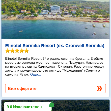
Elinotel Sermilia Resort (ex. Cronwell Sermilia)
Elinotel Sermilia Resort 5* е разположен на брега на Егейско
море в живописна местност наречена Псакудия. Намира се
на втория ръкав на Халкидики - Ситония. Разстояние между
хотела и международното летище "Македония" (Солун) е
само на 75 км.
Още...
Виж офертите
9.6 Изключителен