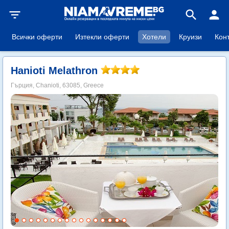
filter_list
search
person
Всички оферти
Изтекли оферти
Хотели
Круизи
Кон
Hanioti Melathron
Гърция, Chanioti, 63085, Greece