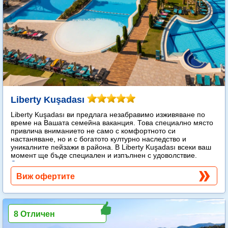
Liberty Kuşadası
Liberty Kuşadası ви предлага незабравимо изживяване по
време на Вашата семейна ваканция. Това специално място
привлича вниманието не само с комфортното си
настаняване, но и с богатото културно наследство и
уникалните пейзажи в района. В Liberty Kuşadası всеки ваш
момент ще бъде специален и изпълнен с удоволствие.
Още...
Виж офертите
8 Отличен