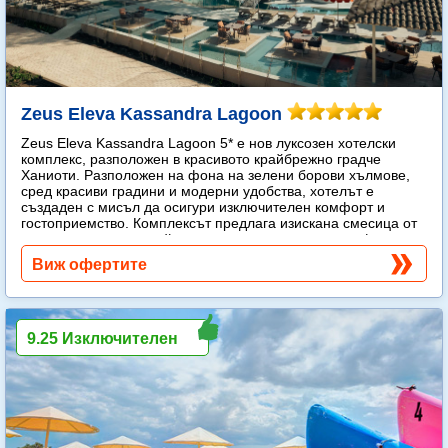
Zeus Eleva Kassandra Lagoon
Zeus Eleva Kassandra Lagoon 5* е нов луксозен хотелски
комплекс, разположен в красивото крайбрежно градче
Ханиоти. Разположен на фона на зелени борови хълмове,
сред красиви градини и модерни удобства, хотелът е
създаден с мисъл да осигури изключителен комфорт и
гостоприемство. Комплексът предлага изискана смесица от
модерен лукс и спокойна средиземноморска атмосфера.
Още...
Виж офертите
9.25 Изключителен