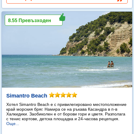
8.55 Превъзходен
Simantro Beach
Хотел Simantro Beach е с привилегировано местоположение
край морския бряг. Намира се на ръкава Касандра в п-в
Халкидики. Заобиколен е от борови гори и цветя. Разполага
с тенис кортове, детска площадка и 24-часова рецепция.
Още...