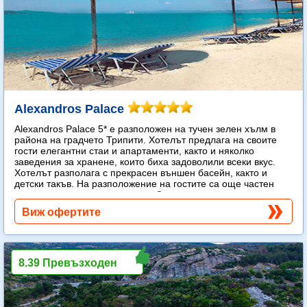
Alexandros Palace
Alexandros Palace 5* e разположен на тучен зелен хълм в
района на градчето Трипити. Хотелът предлага на своите
гости елегантни стаи и апартаменти, както и няколко
заведения за хранене, които биха задоволили всеки вкус.
Хотелът разполага с прекрасен външен басейн, както и
детски такъв. На разположение на гостите са още частен
плаж, спа център и тенис корт.
Още...
Виж офертите
8.39 Превъзходен