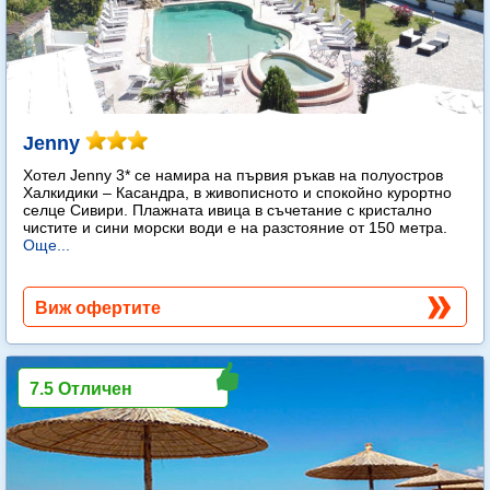
Jenny
Хотел Jenny 3* се намира на първия ръкав на полуостров
Халкидики – Касандра, в живописното и спокойно курортно
селце Сивири. Плажната ивица в съчетание с кристално
чистите и сини морски води е на разстояние от 150 метра.
Още...
Виж офертите
7.5 Отличен