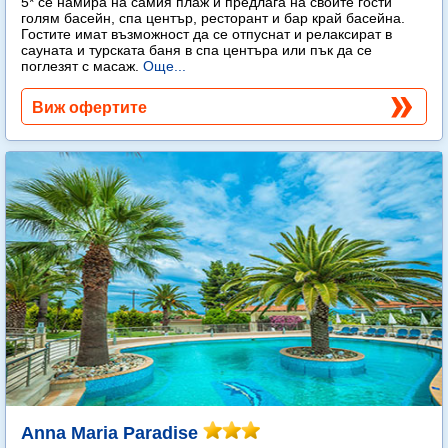
5* се намира на самия плаж и предлага на своите гости
голям басейн, спа център, ресторант и бар край басейна.
Гостите имат възможност да се отпуснат и релаксират в
сауната и турската баня в спа центъра или пък да се
поглезят с масаж.
Още...
Виж офертите
Anna Maria Paradise