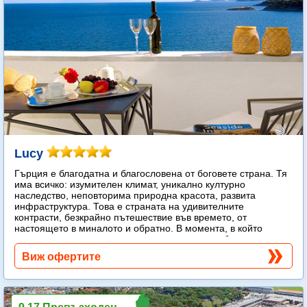
Lucy
Гърция е благодатна и благословена от боговете страна. Тя
има всичко: изумителен климат, уникално културно
наследство, неповторима природна красота, развита
инфраструктура. Това е страната на удивителните
контрасти, безкрайно пътешествие във времето, от
настоящето в миналото и обратно. В момента, в който
стъпите на гръцка земя, веднага попадате в обятията на
слънцето.
Още...
Виж офертите