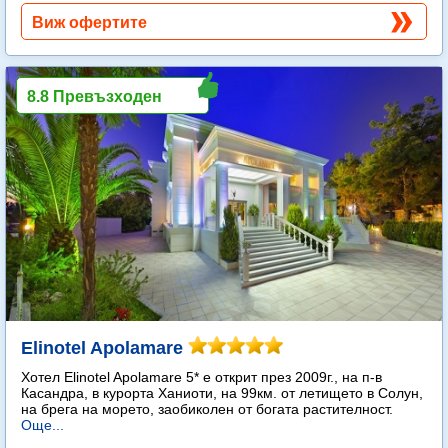
Виж офертите
8.8 Превъзходен
Elinotel Apolamare
Хотел Elinotel Apolamare 5* е открит през 2009г., на п-в
Касандра, в курорта Ханиоти, на 99км. от летището в Солун,
на брега на морето, заобиколен от богата растителност.
Още...