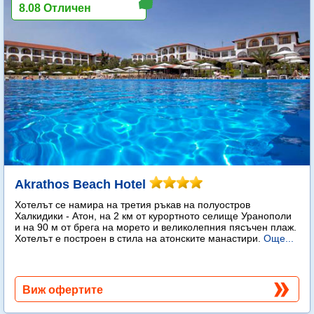
8.08 Отличен
Akrathos Beach Hotel
Хотелът се намира на третия ръкав на полуостров
Халкидики - Атон, на 2 км от курортното селище Уранополи
и на 90 м от брега на морето и великолепния пясъчен плаж.
Хотелът е построен в стила на атонските манастири.
Още...
Виж офертите