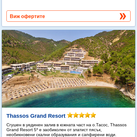
Виж офертите
Thassos Grand Resort
Сгушен в уединен залив в южната част на о.Тасос, Thassos
Grand Resort 5* е заобиколен от златист пясък,
необикновени скални образувания и сапфирени води.