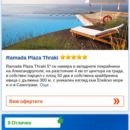
Ramada Plaza Thraki
Ramada Plaza Thraki 5* се намира в западните покрайнини
на Александруполи, на разстояние 4 км от центъра на града,
в собствен парцел с площ 50 дка и собствена крайбрежна
ивица с дължина 300 м, с уникален изглед към Егейско море
и о-в Самотраки.
Още...
Виж офертите
8 Отличен