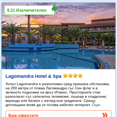
9.21 Изключителен
Lagomandra Hotel & Spa
Хотел Lagomandra е разположен сред приказна обстановка,
на 200 метра от плажа Лагомандра със Син флаг и в
зеленото подножие на връх Итамос. Просторните стаи
разполагат със сателитна телевизия, сешоар и хладилник,
веранда или балкон с изглед към градината. Срещу
доплащане може да се ползва кабелен интернет.
Още...
Виж офертите