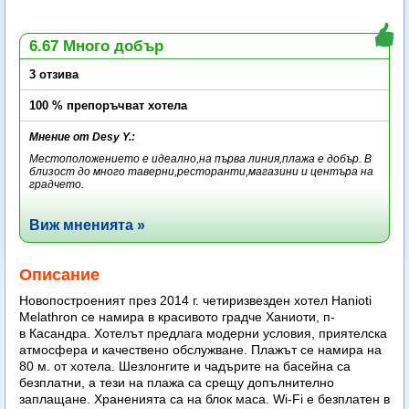
6.67 Много добър
3 отзива
100 % препоръчват хотела
Мнение от Desy Y.:
Местоположението е идеално,на първа линия,плажа е добър. В
близост до много таверни,ресторанти,магазини и центъра на
градчето.
Виж мненията »
Описание
Новопостроеният през 2014 г. четиризвезден хотел Hanioti
Melathron се намира в красивото градче Ханиоти, п-
в Касандра. Хотелът предлага модерни условия, приятелска
атмосфера и качествено обслужване. Плажът се намира на
80 м. от хотела. Шезлонгите и чадърите на басейна са
безплатни, а тези на плажа са срещу допълнително
заплащане. Храненията са на блок маса. Wi-Fi е безплатен в