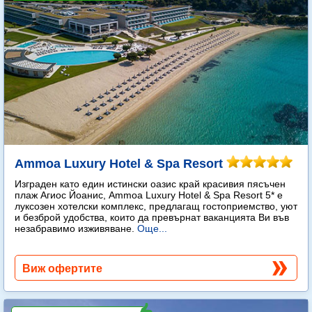
Ammoa Luxury Hotel & Spa Resort
Изграден като един истински оазис край красивия пясъчен
плаж Агиос Йоанис, Ammoa Luxury Hotel & Spa Resort 5* е
луксозен хотелски комплекс, предлагащ гостоприемство, уют
и безброй удобства, които да превърнат ваканцията Ви във
незабравимо изживяване.
Още...
Виж офертите