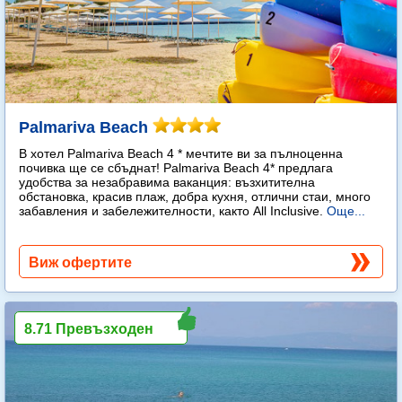
Palmariva Beach
В хотел Palmariva Beach 4 * мечтите ви за пълноценна
почивка ще се сбъднат! Palmariva Beach 4* предлага
удобства за незабравима ваканция: възхитителна
обстановка, красив плаж, добра кухня, отлични стаи, много
забавления и забележителности, както All Inclusive.
Още...
Виж офертите
8.71 Превъзходен