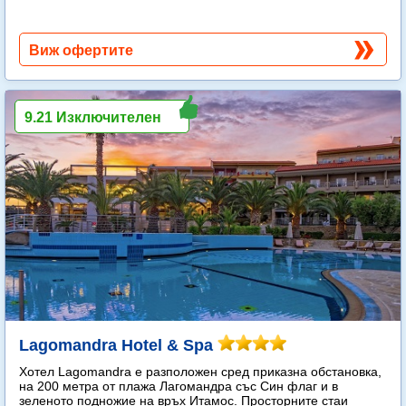
Виж офертите
9.21 Изключителен
Lagomandra Hotel & Spa
Хотел Lagomandra е разположен сред приказна обстановка,
на 200 метра от плажа Лагомандра със Син флаг и в
зеленото подножие на връх Итамос. Просторните стаи