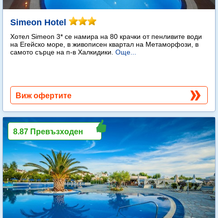
Simeon Hotel
Хотел Simeon 3* се намира на 80 крачки от пенливите води
на Егейско море, в живописен квартал на Метаморфози, в
самото сърце на п-в Халкидики.
Още...
Виж офертите
8.87 Превъзходен