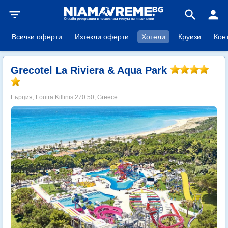
filter_list
search
person
Всички оферти
Изтекли оферти
Хотели
Круизи
Кон
Grecotel La Riviera & Aqua Park
Гърция, Loutra Killinis 270 50, Greece