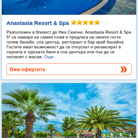
Anastasia Resort & Spa
Разположен в близост до Неа Скиони, Anastasia Resort & Spa
5* се намира на самия плаж и предлага на своите гости
голям басейн, спа център, ресторант и бар край басейна.
Гостите имат възможност да се отпуснат и релаксират в
сауната и турската баня в спа центъра или пък да се
поглезят с масаж.
Още...
Виж офертите