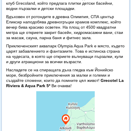
клуб Grecoland, който предлага плитки детски басейни,
водни пързалки и детски площадки.
Вдъховен от ротондите в древна Олимпия, СПА център
Еликсир наподобява древногръцки храмов комплекс, който
вечер бива красиво осветен. На площ от 4500 квадратни
метра ще откриете закрит басейн, хидромасажни вани, стаи
за масаж, сауна, парна баня и фитнес зала.
Приключенският аквапарк Olympia Aqua Park е място, където
царят забавлението и фантазиите. Това е истинска страна
на чудесата, в която ще откриете вълнуващи пързалки, кули
и други атракциони за всички възрасти.
Насладете се на спиращата дъха гледка към Йонийско
море, безбройните приключения за малки и големи и
създайте спомени, които да помните цял живот!
Grecotel La
Riviera & Aqua Park 5*
Ви очаква!