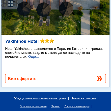
Yakinthos Hotel
Hotel Yakinthos e разположен в Паралия Катерини - красиво
спокойно място, където можете да се насладите на
почивката си.
Още...
Виж офертите
Общи условия за организирано пътуване
|
Начини на плащане
|
Условия за ползване
|
За нас
|
Въпроси и отговори
|