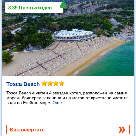
8.39 Превъзходен
Tosca Beach
Tosca Beach е уютен 4 звезден хотел, разположен на самия
морски бряг сред зеленина и на метри от кристално чистите
води на Егейско море.
Още...
Виж офертите