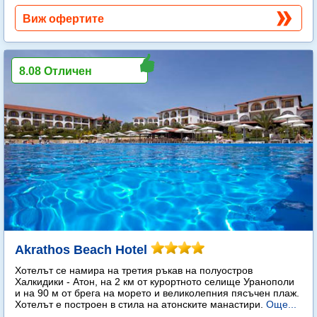
Виж офертите
8.08 Отличен
Akrathos Beach Hotel
Хотелът се намира на третия ръкав на полуостров
Халкидики - Атон, на 2 км от курортното селище Уранополи
и на 90 м от брега на морето и великолепния пясъчен плаж.
Хотелът е построен в стила на атонските манастири.
Още...