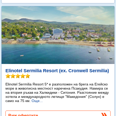
Elinotel Sermilia Resort (ex. Cronwell Sermilia)
Elinotel Sermilia Resort 5* е разположен на брега на Егейско
море в живописна местност наречена Псакудия. Намира се
на втория ръкав на Халкидики - Ситония. Разстояние между
хотела и международното летище "Македония" (Солун) е
само на 75 км.
Още...
Виж офертите