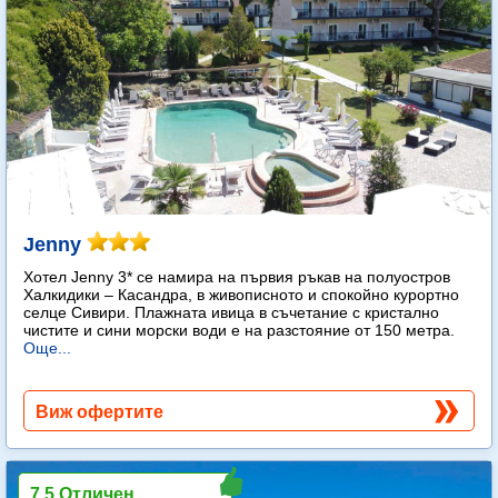
Jenny
Хотел Jenny 3* се намира на първия ръкав на полуостров
Халкидики – Касандра, в живописното и спокойно курортно
селце Сивири. Плажната ивица в съчетание с кристално
чистите и сини морски води е на разстояние от 150 метра.
Още...
Виж офертите
7.5 Отличен