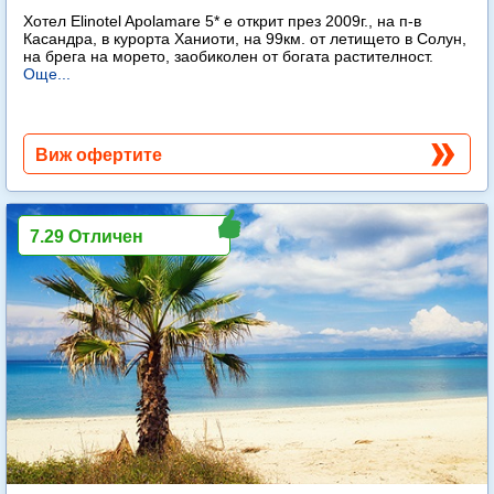
Хотел Elinotel Apolamare 5* е открит през 2009г., на п-в
Касандра, в курорта Ханиоти, на 99км. от летището в Солун,
на брега на морето, заобиколен от богата растителност.
Още...
Виж офертите
7.29 Отличен