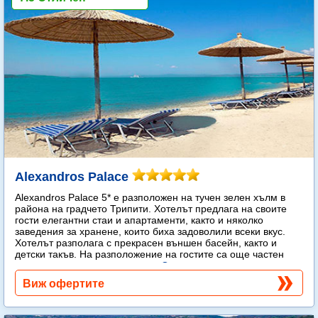
Alexandros Palace
Alexandros Palace 5* e разположен на тучен зелен хълм в
района на градчето Трипити. Хотелът предлага на своите
гости елегантни стаи и апартаменти, както и няколко
заведения за хранене, които биха задоволили всеки вкус.
Хотелът разполага с прекрасен външен басейн, както и
детски такъв. На разположение на гостите са още частен
плаж, спа център и тенис корт.
Още...
Виж офертите