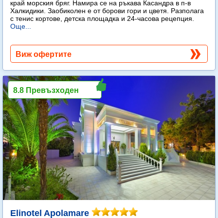
край морския бряг. Намира се на ръкава Касандра в п-в
Халкидики. Заобиколен е от борови гори и цветя. Разполага
с тенис кортове, детска площадка и 24-часова рецепция.
Още...
Виж офертите
8.8 Превъзходен
Elinotel Apolamare