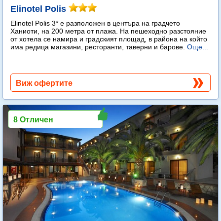
Elinotel Polis
Elinotel Polis 3* е разположен в центъра на градчето
Ханиоти, на 200 метра от плажа. На пешеходно разстояние
от хотела се намира и градският площад, в района на който
има редица магазини, ресторанти, таверни и барове.
Още...
Виж офертите
8 Отличен