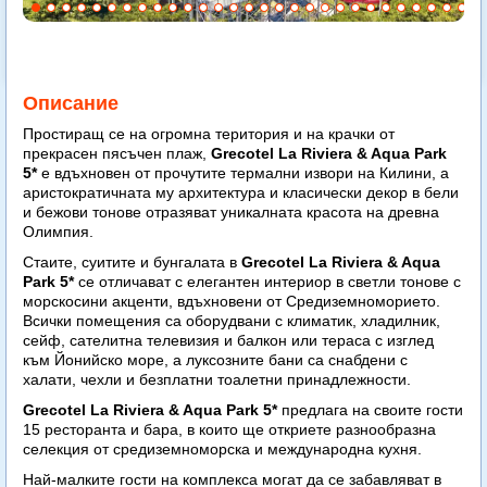
Описание
Простиращ се на огромна територия и на крачки от
прекрасен пясъчен плаж,
Grecotel La Riviera & Aqua Park
5*
е вдъхновен от прочутите термални извори на Килини, а
аристократичната му архитектура и класически декор в бели
и бежови тонове отразяват уникалната красота на древна
Олимпия.
Стаите, суитите и бунгалата в
Grecotel La Riviera & Aqua
Park 5*
се отличават с елегантен интериор в светли тонове с
морскосини акценти, вдъхновени от Средиземноморието.
Всички помещения са оборудвани с климатик, хладилник,
сейф, сателитна телевизия и балкон или тераса с изглед
към Йонийско море, а луксозните бани са снабдени с
халати, чехли и безплатни тоалетни принадлежности.
Grecotel La Riviera & Aqua Park 5*
предлага на своите гости
15 ресторанта и бара, в които ще откриете разнообразна
селекция от средиземноморска и международна кухня.
Най-малките гости на комплекса могат да се забавляват в