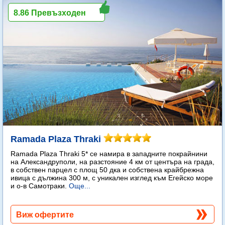
8.86 Превъзходен
Ramada Plaza Thraki
Ramada Plaza Thraki 5* се намира в западните покрайнини
на Александруполи, на разстояние 4 км от центъра на града,
в собствен парцел с площ 50 дка и собствена крайбрежна
ивица с дължина 300 м, с уникален изглед към Егейско море
и о-в Самотраки.
Още...
Виж офертите