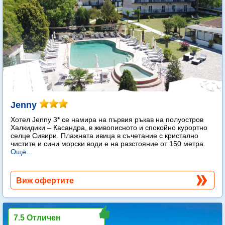
Jenny
Хотел Jenny 3* се намира на първия ръкав на полуостров
Халкидики – Касандра, в живописното и спокойно курортно
селце Сивири. Плажната ивица в съчетание с кристално
чистите и сини морски води е на разстояние от 150 метра.
Още...
Виж офертите
7.5 Отличен