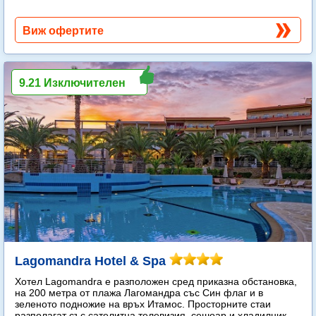
Виж офертите
9.21 Изключителен
Lagomandra Hotel & Spa
Хотел Lagomandra е разположен сред приказна обстановка,
на 200 метра от плажа Лагомандра със Син флаг и в
зеленото подножие на връх Итамос. Просторните стаи
разполагат със сателитна телевизия, сешоар и хладилник,