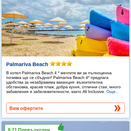
Palmariva Beach
В хотел Palmariva Beach 4 * мечтите ви за пълноценна
почивка ще се сбъднат! Palmariva Beach 4* предлага
удобства за незабравима ваканция: възхитителна
обстановка, красив плаж, добра кухня, отлични стаи, много
забавления и забележителности, както All Inclusive.
Още...
Виж офертите
8.71 Превъзходен