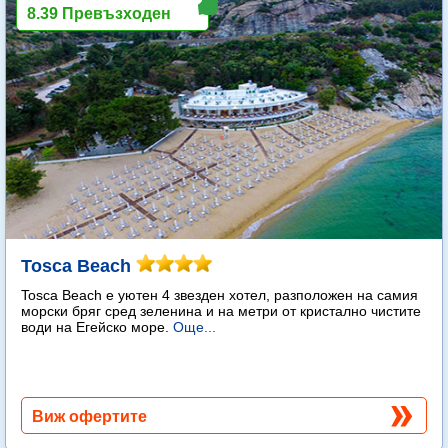
8.39 Превъзходен
Tosca Beach
Tosca Beach е уютен 4 звезден хотел, разположен на самия
морски бряг сред зеленина и на метри от кристално чистите
води на Егейско море.
Още...
Виж офертите