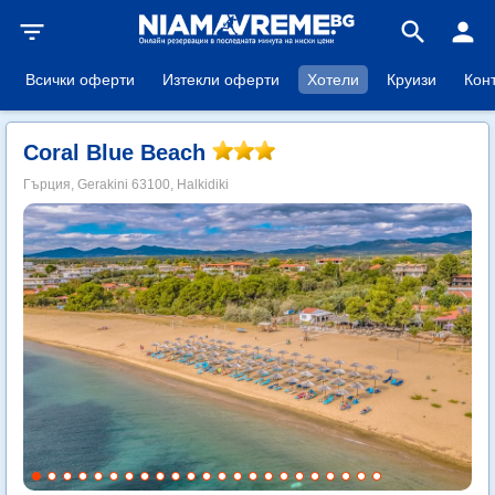
filter_list
search
person
Всички оферти
Изтекли оферти
Хотели
Круизи
Кон
Coral Blue Beach
Гърция, Gerakini 63100, Halkidiki