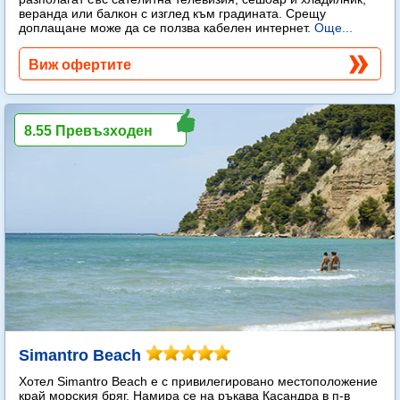
веранда или балкон с изглед към градината. Срещу
доплащане може да се ползва кабелен интернет.
Още...
Виж офертите
8.55 Превъзходен
Simantro Beach
Хотел Simantro Beach е с привилегировано местоположение
край морския бряг. Намира се на ръкава Касандра в п-в