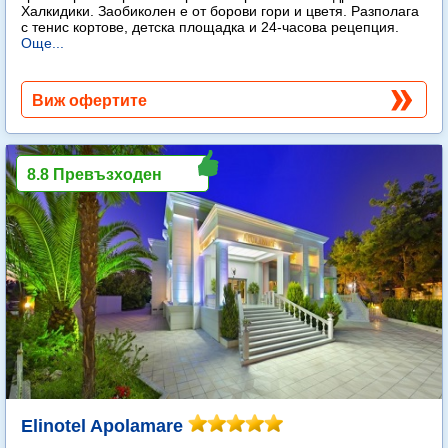
Халкидики. Заобиколен е от борови гори и цветя. Разполага
с тенис кортове, детска площадка и 24-часова рецепция.
Още...
Виж офертите
8.8 Превъзходен
Elinotel Apolamare