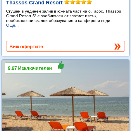
Thassos Grand Resort
Сгушен в уединен залив в южната част на о.Тасос, Thassos
Grand Resort 5* е заобиколен от златист пясък,
необикновени скални образувания и сапфирени води.
Още...
Виж офертите
9.67 Изключителен