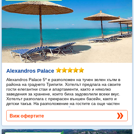
Alexandros Palace
Alexandros Palace 5* e разположен на тучен зелен хълм в
района на градчето Трипити. Хотелът предлага на своите
гости елегантни стаи и апартаменти, както и няколко
заведения за хранене, които биха задоволили всеки вкус.
Хотелът разполага с прекрасен външен басейн, както и
детски такъв. На разположение на гостите са още частен
плаж, спа център и тенис корт.
Още...
Виж офертите