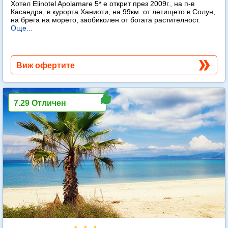
Хотел Elinotel Apolamare 5* е открит през 2009г., на п-в
Касандра, в курорта Ханиоти, на 99км. от летището в Солун,
на брега на морето, заобиколен от богата растителност.
Още...
Виж офертите
7.29 Отличен