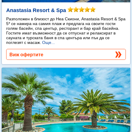
Anastasia Resort & Spa
Разположен в близост до Неа Скиони, Anastasia Resort & Spa
5* се намира на самия плаж и предлага на своите гости
голям басейн, спа център, ресторант и бар край басейна.
Гостите имат възможност да се отпуснат и релаксират в
сауната и турската баня в спа центъра или пък да се
поглезят с масаж.
Още...
Виж офертите