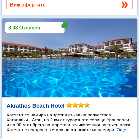
Виж офертите
8.08 Отличен
Akrathos Beach Hotel
Хотелът се намира на третия ръкав на полуостров
Халкидики - Атон, на 2 км от курортното селище Уранополи
и на 90 м от брега на морето и великолепния пясъчен плаж.
Хотелът е построен в стила на атонските манастири.
Още...