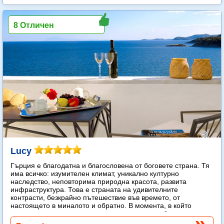
8 Отличен
Lucy
Гърция е благодатна и благословена от боговете страна. Тя
има всичко: изумителен климат, уникално културно
наследство, неповторима природна красота, развита
инфраструктура. Това е страната на удивителните
контрасти, безкрайно пътешествие във времето, от
настоящето в миналото и обратно. В момента, в който
стъпите на гръцка земя, веднага попадате в обятията на
слънцето.
Още...