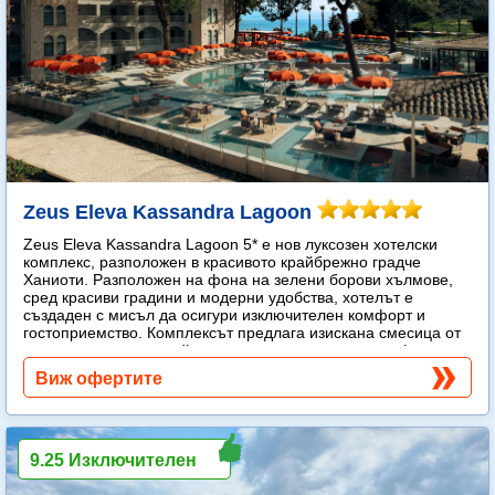
Zeus Eleva Kassandra Lagoon
Zeus Eleva Kassandra Lagoon 5* е нов луксозен хотелски
комплекс, разположен в красивото крайбрежно градче
Ханиоти. Разположен на фона на зелени борови хълмове,
сред красиви градини и модерни удобства, хотелът е
създаден с мисъл да осигури изключителен комфорт и
гостоприемство. Комплексът предлага изискана смесица от
модерен лукс и спокойна средиземноморска атмосфера.
Още...
Виж офертите
9.25 Изключителен