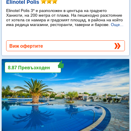
Elinotel Polis
Elinotel Polis 3* е разположен в центъра на градчето
Ханиоти, на 200 метра от плажа. На пешеходно разстояние
от хотела се намира и градският площад, в района на който
има редица магазини, ресторанти, таверни и барове.
Още...
Виж офертите
8.87 Превъзходен