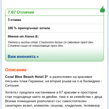
7.67 Отличен
3 отзива
100 % препоръчват хотела
Мнение от Atanas B.:
Уютна и чиста стая. Спалното бельо се сменяше пред ден.
Стаята също се почистваще през ден.
Виж мненията »
Описание
Coral Blue Beach Hotel 3*
е разположен на красивия
пясъчен плаж Геракини, на втория ръкав на п-в Халкидики -
Ситония.
Хотелът предлага настаняване в 67 красиви и просторни
стаи подходящи както за двойки, така и за семейства с деца.
Всички помещения разполагат със самостоятелен
санитарен възел, климатик, сешоар, хладилник, телевизор