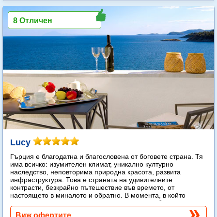
8 Отличен
Lucy
Гърция е благодатна и благословена от боговете страна. Тя
има всичко: изумителен климат, уникално културно
наследство, неповторима природна красота, развита
инфраструктура. Това е страната на удивителните
контрасти, безкрайно пътешествие във времето, от
настоящето в миналото и обратно. В момента, в който
стъпите на гръцка земя, веднага попадате в обятията на
слънцето.
Още...
Виж офертите