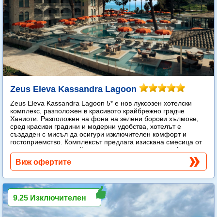
Zeus Eleva Kassandra Lagoon
Zeus Eleva Kassandra Lagoon 5* е нов луксозен хотелски
комплекс, разположен в красивото крайбрежно градче
Ханиоти. Разположен на фона на зелени борови хълмове,
сред красиви градини и модерни удобства, хотелът е
създаден с мисъл да осигури изключителен комфорт и
гостоприемство. Комплексът предлага изискана смесица от
модерен лукс и спокойна средиземноморска атмосфера.
Още...
Виж офертите
9.25 Изключителен