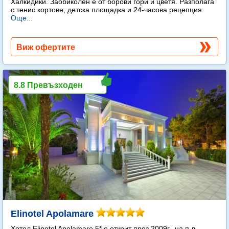
Халкидики. Заобиколен е от борови гори и цветя. Разполага
с тенис кортове, детска площадка и 24-часова рецепция.
Още...
Виж офертите
8.8 Превъзходен
Elinotel Apolamare
Хотел Elinotel Apolamare 5* е открит през 2009г., на п-в