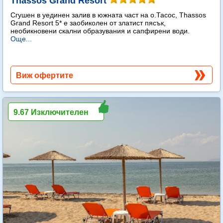
Thassos Grand Resort
Сгушен в уединен залив в южната част на о.Тасос, Thassos
Grand Resort 5* е заобиколен от златист пясък,
необикновени скални образувания и сапфирени води.
Още...
Виж офертите
9.67 Изключителен