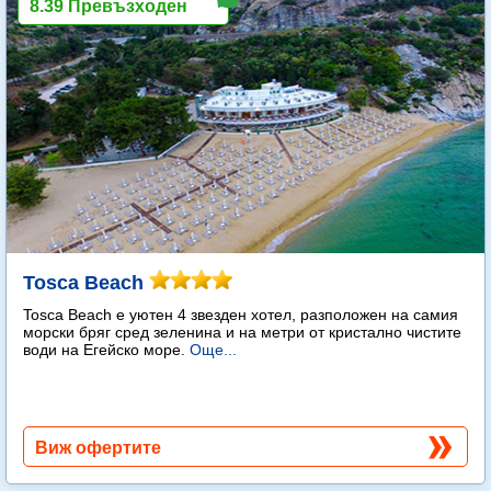
8.39 Превъзходен
Tosca Beach
Tosca Beach е уютен 4 звезден хотел, разположен на самия
морски бряг сред зеленина и на метри от кристално чистите
води на Егейско море.
Още...
Виж офертите