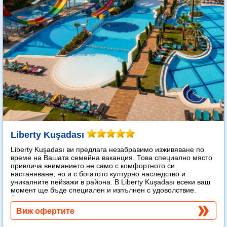
Liberty Kuşadası
Liberty Kuşadası ви предлага незабравимо изживяване по
време на Вашата семейна ваканция. Това специално място
привлича вниманието не само с комфортното си
настаняване, но и с богатото културно наследство и
уникалните пейзажи в района. В Liberty Kuşadası всеки ваш
момент ще бъде специален и изпълнен с удоволствие.
Още...
Виж офертите