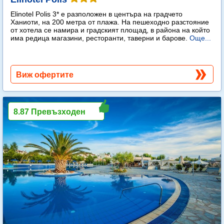
Elinotel Polis 3* е разположен в центъра на градчето
Ханиоти, на 200 метра от плажа. На пешеходно разстояние
от хотела се намира и градският площад, в района на който
има редица магазини, ресторанти, таверни и барове.
Още...
Виж офертите
8.87 Превъзходен