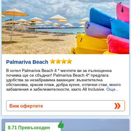
Palmariva Beach
В хотел Palmariva Beach 4 * мечтите ви за пълноценна
почивка ще се сбъднат! Palmariva Beach 4* предлага
удобства за незабравима ваканция: възхитителна
обстановка, красив плаж, добра кухня, отлични стаи, много
забавления и забележителности, както All Inclusive.
Още...
Виж офертите
8.71 Превъзходен