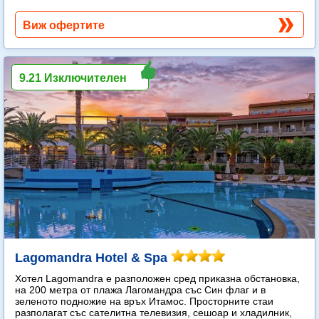
Виж офертите
9.21 Изключителен
Lagomandra Hotel & Spa
Хотел Lagomandra е разположен сред приказна обстановка,
на 200 метра от плажа Лагомандра със Син флаг и в
зеленото подножие на връх Итамос. Просторните стаи
разполагат със сателитна телевизия, сешоар и хладилник,