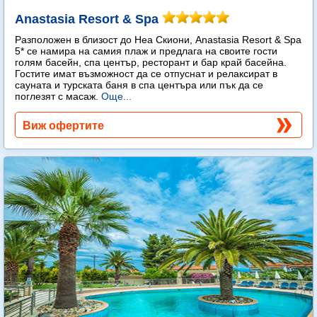
Anastasia Resort & Spa
Разположен в близост до Неа Скиони, Anastasia Resort & Spa
5* се намира на самия плаж и предлага на своите гости
голям басейн, спа център, ресторант и бар край басейна.
Гостите имат възможност да се отпуснат и релаксират в
сауната и турската баня в спа центъра или пък да се
поглезят с масаж.
Още...
Виж офертите