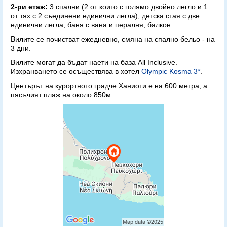
2-ри етаж:
3 спални (2 от които с голямо двойно легло и 1
от тях с 2 съединени единични легла), детска стая с две
единични легла, баня с вана и пералня, балкон.
Вилите се почистват ежедневно, смяна на спално бельо - на
3 дни.
Вилите могат да бъдат наети на база All Inclusive.
Изхранването се осъществява в хотел
Olympic Kosma 3*
.
Центърът на курортното градче Ханиоти е на 600 метра, а
пясъчият плаж на около 850м.