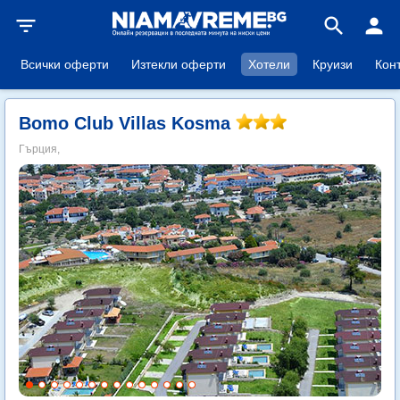
filter_list
search
person
Всички оферти
Изтекли оферти
Хотели
Круизи
Кон
Bomo Club Villas Kosma
Гърция,