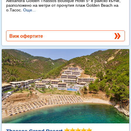
Alexandra Golden Thassos Boutique Hotel 5* е райско кътче,
разположено на метри от прочутия плаж Golden Beach на
о.Тасос.
Още...
Виж офертите