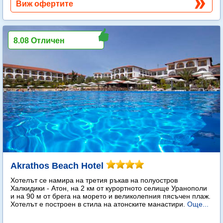
Виж офертите
8.08 Отличен
Akrathos Beach Hotel
Хотелът се намира на третия ръкав на полуостров
Халкидики - Атон, на 2 км от курортното селище Уранополи
и на 90 м от брега на морето и великолепния пясъчен плаж.
Хотелът е построен в стила на атонските манастири.
Още...