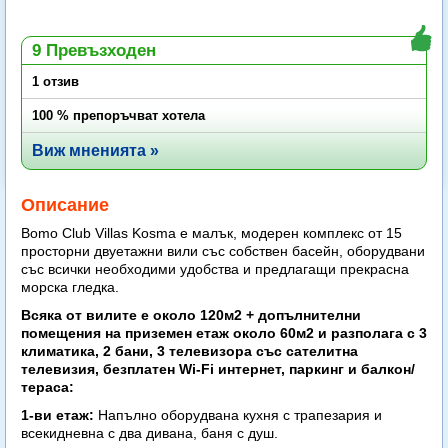
9 Превъзходен
1 отзив
100 % препоръчват хотела
Виж мненията »
Описание
Bomo Club Villas Kosma e малък, модерен комплекс от 15
просторни двуетажни вили със собствен басейн, оборудвани
със всички необходими удобства и предлагащи прекрасна
морска гледка.
Всяка от вилите е около 120м2 + допълнителни
помещения на приземен етаж около 60м2 и разполага с 3
климатика, 2 бани, 3 телевизора със сателитна
телевизия, безплатен Wi-Fi интернет, паркинг и балкон/
тераса:
1-ви етаж:
Напълно оборудвана кухня с трапезария и
всекидневна с два дивана, баня с душ.