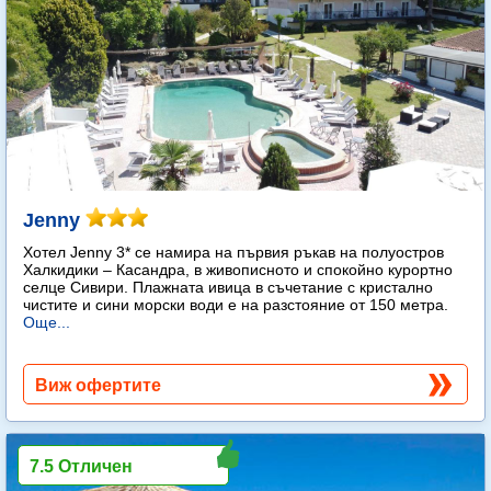
Jenny
Хотел Jenny 3* се намира на първия ръкав на полуостров
Халкидики – Касандра, в живописното и спокойно курортно
селце Сивири. Плажната ивица в съчетание с кристално
чистите и сини морски води е на разстояние от 150 метра.
Още...
Виж офертите
7.5 Отличен