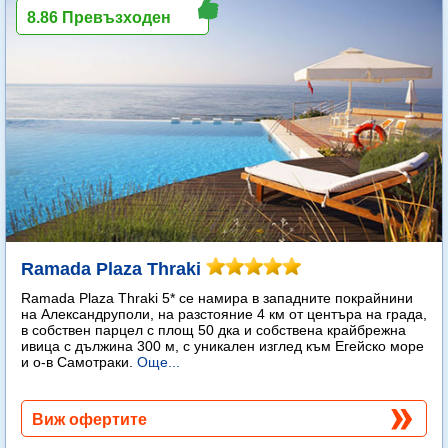
8.86 Превъзходен
Ramada Plaza Thraki
Ramada Plaza Thraki 5* се намира в западните покрайнини
на Александруполи, на разстояние 4 км от центъра на града,
в собствен парцел с площ 50 дка и собствена крайбрежна
ивица с дължина 300 м, с уникален изглед към Егейско море
и о-в Самотраки.
Още...
Виж офертите