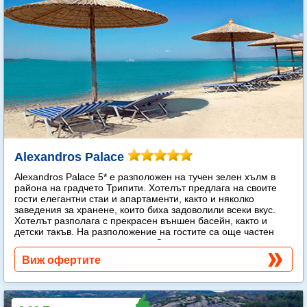
Alexandros Palace
Alexandros Palace 5* e разположен на тучен зелен хълм в
района на градчето Трипити. Хотелът предлага на своите
гости елегантни стаи и апартаменти, както и няколко
заведения за хранене, които биха задоволили всеки вкус.
Хотелът разполага с прекрасен външен басейн, както и
детски такъв. На разположение на гостите са още частен
плаж, спа център и тенис корт.
Още...
Виж офертите