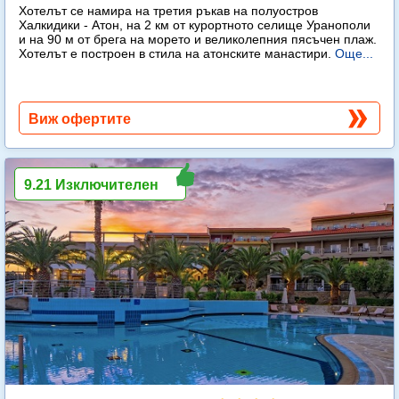
Хотелът се намира на третия ръкав на полуостров
Халкидики - Атон, на 2 км от курортното селище Уранополи
и на 90 м от брега на морето и великолепния пясъчен плаж.
Хотелът е построен в стила на атонските манастири.
Още...
Виж офертите
9.21 Изключителен