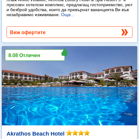
луксозен хотелски комплекс, предлагащ гостоприемство, уют
и безброй удобства, които да превърнат ваканцията Ви във
незабравимо изживяване.
Още...
Виж офертите
8.08 Отличен
Akrathos Beach Hotel