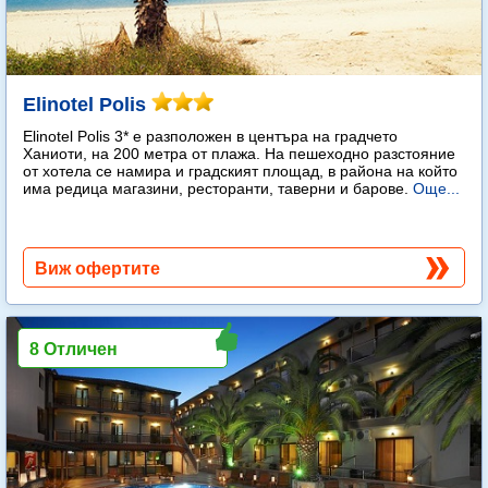
Elinotel Polis
Elinotel Polis 3* е разположен в центъра на градчето
Ханиоти, на 200 метра от плажа. На пешеходно разстояние
от хотела се намира и градският площад, в района на който
има редица магазини, ресторанти, таверни и барове.
Още...
Виж офертите
8 Отличен