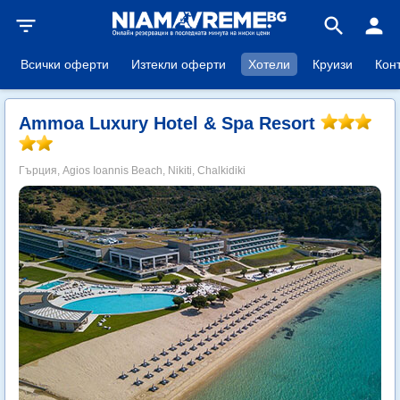
filter_list
search
person
Всички оферти
Изтекли оферти
Хотели
Круизи
Кон
Ammoa Luxury Hotel & Spa Resort
Гърция, Agios Ioannis Beach, Nikiti, Chalkidiki