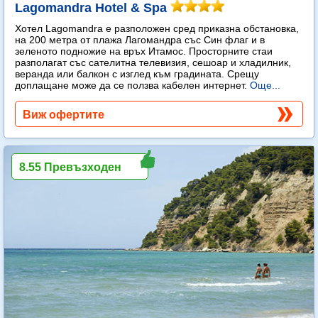
Lagomandra Hotel & Spa
Хотел Lagomandra е разположен сред приказна обстановка,
на 200 метра от плажа Лагомандра със Син флаг и в
зеленото подножие на връх Итамос. Просторните стаи
разполагат със сателитна телевизия, сешоар и хладилник,
веранда или балкон с изглед към градината. Срещу
доплащане може да се ползва кабелен интернет.
Още...
Виж офертите
8.55 Превъзходен