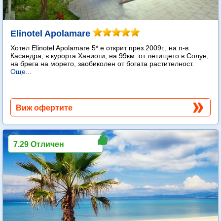
Elinotel Apolamare
Хотел Elinotel Apolamare 5* е открит през 2009г., на п-в
Касандра, в курорта Ханиоти, на 99км. от летището в Солун,
на брега на морето, заобиколен от богата растителност.
Още...
Виж офертите
7.29 Отличен