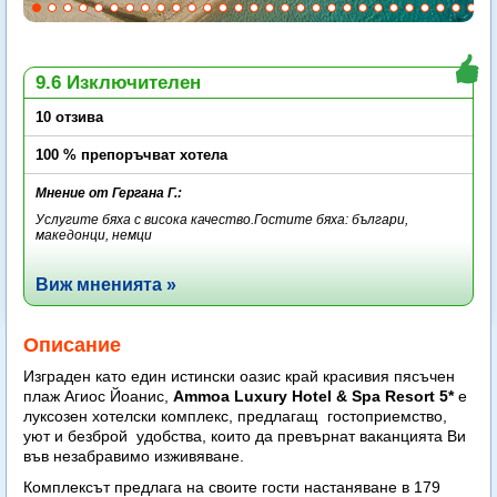
9.6 Изключителен
10 отзива
100 % препоръчват хотела
Мнение от Гергана Г.:
Услугите бяха с висока качество.Гостите бяха: българи,
македонци, немци
Виж мненията »
Описание
Изграден като един истински оазис край красивия пясъчен
плаж Агиос Йоанис,
Ammoa Luxury Hotel & Spa Resort 5*
е
луксозен хотелски комплекс, предлагащ гостоприемство,
уют и безброй удобства, които да превърнат ваканцията Ви
във незабравимо изживяване.
Комплексът предлага на своите гости настаняване в 179