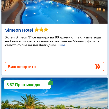
Simeon Hotel
Хотел Simeon 3* се намира на 80 крачки от пенливите води
на Егейско море, в живописен квартал на Метаморфози, в
самото сърце на п-в Халкидики.
Още...
Виж офертите
8.87 Превъзходен