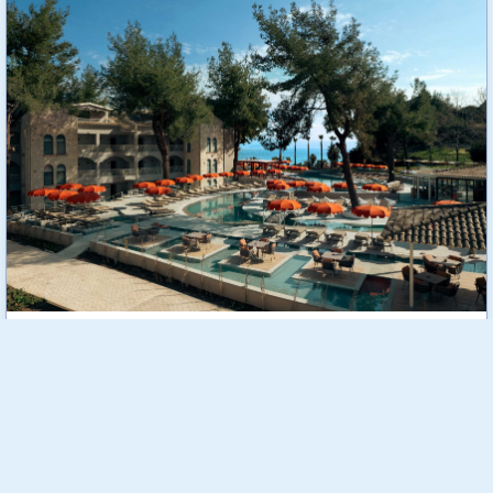
Zeus Eleva Kassandra Lagoon
Zeus Eleva Kassandra Lagoon 5* е нов луксозен хотелски
комплекс, разположен в красивото крайбрежно градче
Ханиоти. Разположен на фона на зелени борови хълмове,
сред красиви градини и модерни удобства, хотелът е
създаден с мисъл да осигури изключителен комфорт и
гостоприемство. Комплексът предлага изискана смесица от
модерен лукс и спокойна средиземноморска атмосфера.