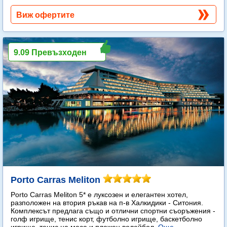
Виж офертите
9.09 Превъзходен
Porto Carras Meliton
Porto Carras Meliton 5* е луксозен и елегантен хотел,
разположен на втория ръкав на п-в Халкидики - Ситония.
Комплексът предлага също и отлични спортни съоръжения -
голф игрище, тенис корт, футболно игрище, баскетболно
игрище, тенис на маса и плажен волейбол.
Още...