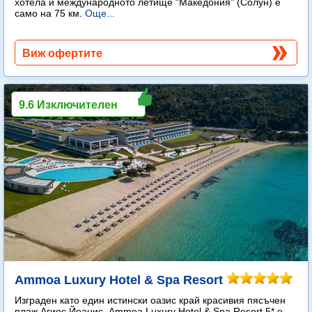
хотела и международното летище "Македония" (Солун) е
само на 75 км.
Още...
Виж офертите
9.6 Изключителен
Ammoa Luxury Hotel & Spa Resort
Изграден като един истински оазис край красивия пясъчен
плаж Агиос Йоанис, Ammoa Luxury Hotel & Spa Resort 5* е