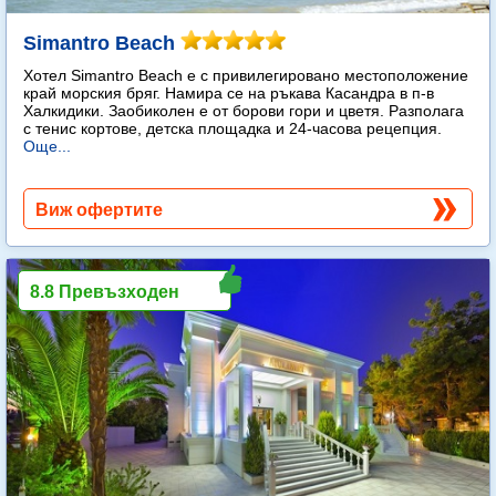
Simantro Beach
Хотел Simantro Beach е с привилегировано местоположение
край морския бряг. Намира се на ръкава Касандра в п-в
Халкидики. Заобиколен е от борови гори и цветя. Разполага
с тенис кортове, детска площадка и 24-часова рецепция.
Още...
Виж офертите
8.8 Превъзходен