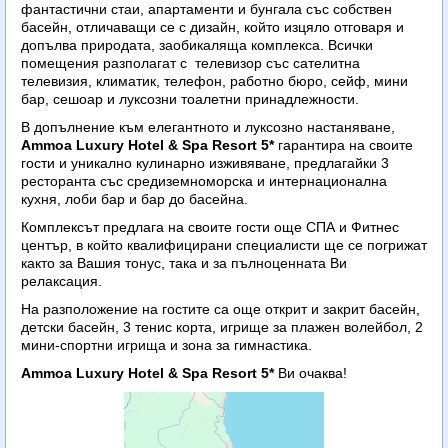
фантастични стаи, апартаменти и бунгала със собствен
басейн, отличаващи се с дизайн, който изцяло отговаря и
допълва природата, заобикаляща комплекса. Всички
помещения разполагат с телевизор със сателитна
телевизия, климатик, телефон, работно бюро, сейф, мини
бар, сешоар и луксозни тоалетни принадлежности.
В допълнение към елегантното и луксозно настаняване,
Ammoa Luxury Hotel & Spa Resort 5*
гарантира на своите
гости и уникално кулинарно изживяване, предлагайки 3
ресторанта със средиземноморска и интернационална
кухня, лоби бар и бар до басейна.
Комплексът предлага на своите гости още СПА и Фитнес
център, в който квалифицирани специалисти ще се погрижат
както за Вашия тонус, така и за пълноценната Ви
релаксация.
На разположение на гостите са още открит и закрит басейн,
детски басейн, 3 тенис корта, игрище за плажен волейбол, 2
мини-спортни игрища и зона за гимнастика.
Ammoa Luxury Hotel & Spa Resort 5*
Ви очаква!