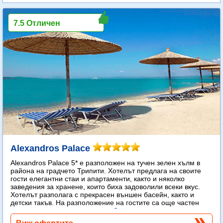
7.5 Отличен
Alexandros Palace
Alexandros Palace 5* e разположен на тучен зелен хълм в
района на градчето Трипити. Хотелът предлага на своите
гости елегантни стаи и апартаменти, както и няколко
заведения за хранене, които биха задоволили всеки вкус.
Хотелът разполага с прекрасен външен басейн, както и
детски такъв. На разположение на гостите са още частен
плаж, спа център и тенис корт.
Още...