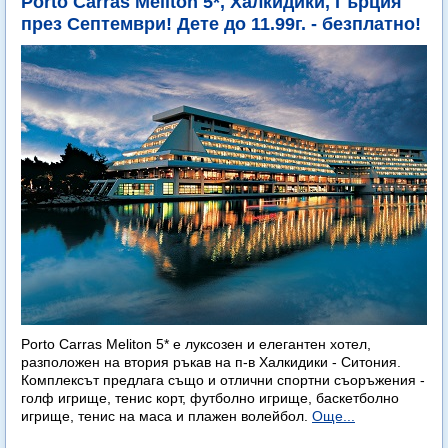
Porto Carras Meliton 5*, Халкидики, Гърция
през Септември! Дете до 11.99г. - безплатно!
Porto Carras Meliton 5* е луксозен и елегантен хотел,
разположен на втория ръкав на п-в Халкидики - Ситония.
Комплексът предлага също и отлични спортни съоръжения -
голф игрище, тенис корт, футболно игрище, баскетболно
игрище, тенис на маса и плажен волейбол.
Още...