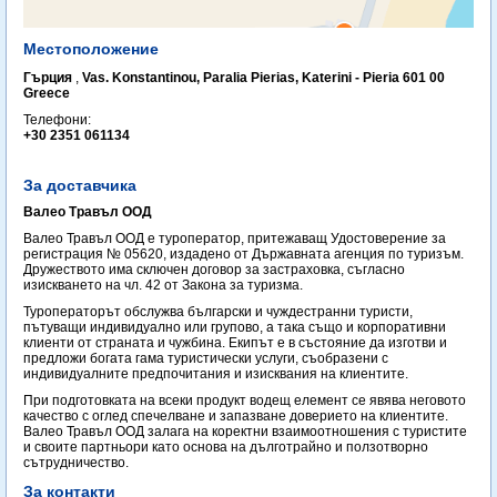
Местоположение
Гърция
,
Vas. Konstantinou, Paralia Pierias, Katerini - Pieria 601 00
Greece
Телефони:
+30 2351 061134 ‎
За доставчика
Валео Травъл ООД
Валео Травъл ООД е туроператор, притежаващ Удостоверение за
регистрация № 05620, издадено от Държавната агенция по туризъм.
Дружеството има сключен договор за застраховка, съгласно
изискването на чл. 42 от Закона за туризма.
Туроператорът обслужва български и чуждестранни туристи,
пътуващи индивидуално или групово, а така също и корпоративни
клиенти от страната и чужбина. Екипът е в състояние да изготви и
предложи богата гама туристически услуги, съобразени с
индивидуалните предпочитания и изисквания на клиентите.
При подготовката на всеки продукт водещ елемент се явява неговото
качество с оглед спечелване и запазване доверието на клиентите.
Валео Травъл ООД залага на коректни взаимоотношения с туристите
и своите партньори като основа на дълготрайно и ползотворно
сътрудничество.
За контакти