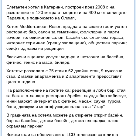
Елегантен хотел в Катерини, построен през 2008 г. на
разстояние от 120 метра от морето и на 400 м от селището
Паралия, в подножието на Олимп,
Хотел Mediterranean Resort предлага на своите гости уютен
ресторант, бар, салон за тематични, фолклорни и парти
вечери, телевизионен салон, басейн със слънчева тераса,
интернет терминал (срещу заплащане), обществен паркинг,
сейф под наем на рецепция
Включени в цената услуги: чадъри и шезлонги на басейна,
фитнес, тенис на маса, билярд.
Хотелът разполага с 75 стаи в 62 двойни стаи, 9 луксозни
стаи, 2 малки апартамента и 2 апартамента предоставят
цялата година.
На разположение на гостите са: рецепция и лоби бар, стая
за багаж, а-ла-карт ресторант Apelles, лаундж бар хибискус,
мини маркет, интернет кът, фитнес, масаж, сауна, турска
баня, джакузи и многофункционална зала "Икар".
В градината на хотела можете да откриете открит басейн,
бар на басейна, детски басейн, детска площадка, плюс
охраняем паркинг
Всички стаи са оборудвани с: LCD телевизор,сателитна