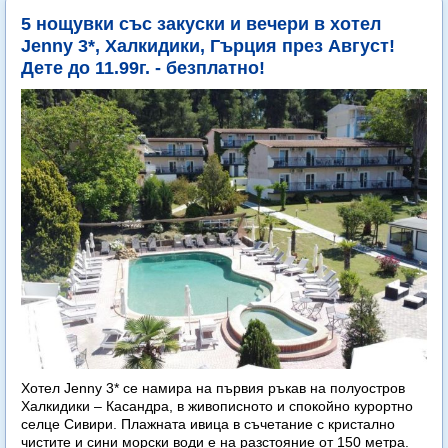
5 нощувки със закуски и вечери в хотел
Jenny 3*, Халкидики, Гърция през Август!
Дете до 11.99г. - безплатно!
Хотел Jenny 3* се намира на първия ръкав на полуостров
Халкидики – Касандра, в живописното и спокойно курортно
селце Сивири. Плажната ивица в съчетание с кристално
чистите и сини морски води е на разстояние от 150 метра.