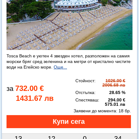
Tosca Beach е уютен 4 звезден хотел, разположен на самия
морски бряг сред зеленина и на метри от кристално чистите
води на Егейско море.
Още...
Стойност:
1026.00 €
2006.68 лв
732.00 €
Отстъпка:
28.65 %
1431.67 лв
Спестяваш:
294.00 €
575.01 лв
Заявени до момента:
18 бр.
13
12
0
33