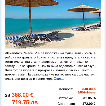
Alexandros Palace 5* e разположен на тучен зелен хълм в
района на градчето Трипити. Хотелът предлага на своите
гости елегантни стаи и апартаменти, както и няколко
заведения за хранене, които биха задоволили всеки вкус.
Хотелът разполага с прекрасен външен басейн, както и
детски такъв. На разположение на гостите са още частен
плаж, спа център и тенис корт.
Още...
Стойност:
540.00 €
1056.15 лв
368.00 €
Отстъпка:
31.85 %
719.75 лв
Спестяваш:
172.00 €