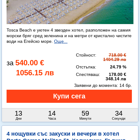
Tosca Beach е уютен 4 звезден хотел, разположен на самия
морски бряг сред зеленина и на метри от кристално чистите
води на Егейско море.
Още...
Стойност:
718.00 €
1404.29 лв
540.00 €
Отстъпка:
24.79 %
1056.15 лв
Спестяваш:
178.00 €
348.14 лв
Заявени до момента:
14 бр.
13
14
59
33
Дни
Часа
Минути
Секунди
4 нощувки със закуски и вечери в хотел