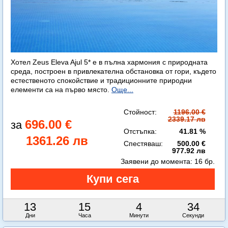
Хотел Zeus Eleva Ajul 5* е в пълна хармония с природната
среда, построен в привлекателна обстановка от гори, където
естественото спокойствие и традиционните природни
елементи са на първо място.
Още...
Стойност:
1196.00 €
2339.17 лв
696.00 €
Отстъпка:
41.81 %
1361.26 лв
Спестяваш:
500.00 €
977.92 лв
Заявени до момента:
16 бр.
13
15
4
33
Дни
Часа
Минути
Секунди