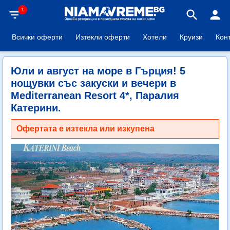
1
filter_list
search
person
Всички оферти
Изтекли оферти
Хотели
Круизи
Кон
Юли и август на море в Гърция! 5
нощувки със закуски и вечери в
Mediterranean Resort 4*, Паралия
Катерини.
Офертата е изтекла или изкупена