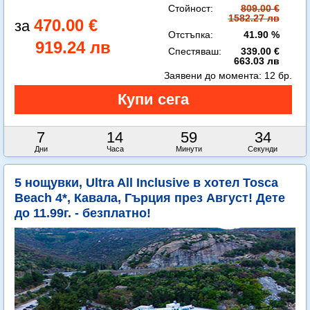
Стойност:
809.00 €
1582.27 лв
470.00 €
Отстъпка:
41.90 %
919.24 лв
Спестяваш:
339.00 €
663.03 лв
Заявени до момента:
12 бр.
7
14
59
33
Дни
Часа
Минути
Секунди
5 нощувки, Ultra All Inclusive в хотел Tosca
Beach 4*, Кавала, Гърция през Август! Дете
до 11.99г. - безплатно!