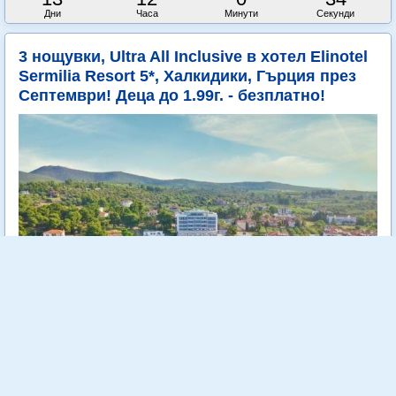
Дни
Часа
Минути
Секунди
3 нощувки, Ultra All Inclusive в хотел Elinotel
Sermilia Resort 5*, Халкидики, Гърция през
Септември! Деца до 1.99г. - безплатно!
Elinotel Sermilia Resort 5* е разположен на брега на Егейско
море в живописна местност наречена Псакудия. Намира се