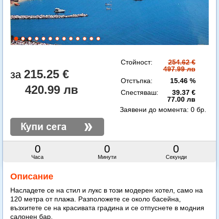
Стойност:
254.62 €
497.99 лв
215.25 €
Отстъпка:
15.46 %
420.99 лв
Спестяваш:
39.37 €
77.00 лв
Заявени до момента:
0 бр.
0
0
0
Часа
Минути
Секунди
Описание
Насладете се на стил и лукс в този модерен хотел, само на
120 метра от плажа. Разположете се около басейна,
възхитете се на красивата градина и се отпуснете в модния
салонен бар.