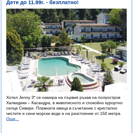
Дете до 11.99г. - безплатно!
Хотел Jenny 3* се намира на първия ръкав на полуостров
Халкидики – Касандра, в живописното и спокойно курортно
селце Сивири. Плажната ивица в съчетание с кристално
чистите и сини морски води е на разстояние от 150 метра.
Още...