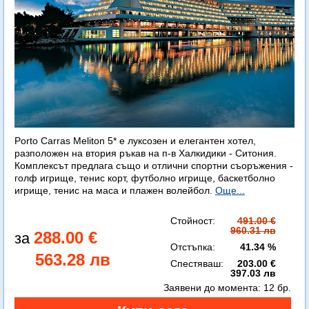
Porto Carras Meliton 5* е луксозен и елегантен хотел,
разположен на втория ръкав на п-в Халкидики - Ситония.
Комплексът предлага също и отлични спортни съоръжения -
голф игрище, тенис корт, футболно игрище, баскетболно
игрище, тенис на маса и плажен волейбол.
Още...
Стойност:
491.00 €
960.31 лв
288.00 €
Отстъпка:
41.34 %
563.28 лв
Спестяваш:
203.00 €
397.03 лв
Заявени до момента:
12 бр.