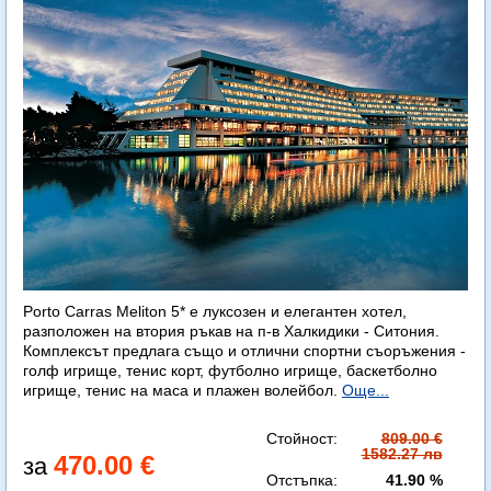
Porto Carras Meliton 5* е луксозен и елегантен хотел,
разположен на втория ръкав на п-в Халкидики - Ситония.
Комплексът предлага също и отлични спортни съоръжения -
голф игрище, тенис корт, футболно игрище, баскетболно
игрище, тенис на маса и плажен волейбол.
Още...
Стойност:
809.00 €
1582.27 лв
470.00 €
Отстъпка:
41.90 %