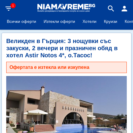
1
filter_list
search
person
Всички оферти
Изтекли оферти
Хотели
Круизи
Кон
Великден в Гърция: 3 нощувки със
закуски, 2 вечери и празничен обяд в
хотел Astir Notos 4*, о.Тасос!
Офертата е изтекла или изкупена