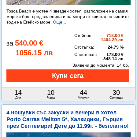
Tosca Beach е уютен 4 звезден хотел, разположен на самия
морски бряг сред зеленина и на метри от кристално чистите
води на Егейско море.
Още...
Стойност:
718.00 €
1404.29 лв
540.00 €
Отстъпка:
24.79 %
1056.15 лв
Спестяваш:
178.00 €
348.14 лв
Заявени до момента:
14 бр.
14
10
44
29
Дни
Часа
Минути
Секунди
4 нощувки със закуски и вечери в хотел
Porto Carras Meliton 5*, Халкидики, Гърция
през Септември! Дете до 11.99г. - безплатно!