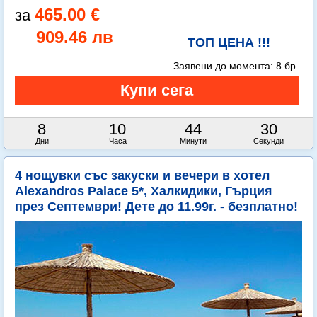
465.00 €
909.46 лв
ТОП ЦЕНА !!!
Заявени до момента:
8 бр.
8
10
44
29
Дни
Часа
Минути
Секунди
4 нощувки със закуски и вечери в хотел
Alexandros Palace 5*, Халкидики, Гърция
през Септември! Дете до 11.99г. - безплатно!