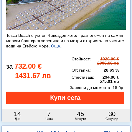
Tosca Beach е уютен 4 звезден хотел, разположен на самия
морски бряг сред зеленина и на метри от кристално чистите
води на Егейско море.
Още...
Стойност:
1026.00 €
2006.68 лв
732.00 €
Отстъпка:
28.65 %
1431.67 лв
Спестяваш:
294.00 €
575.01 лв
Заявени до момента:
18 бр.
14
7
45
29
Дни
Часа
Минути
Секунди