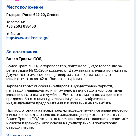
Местоположение
Гърция
,
Potos 640 02, Greece
Телефони:
+30 2593 058450
Уебсайт:
http://www.astirnotos.gr/
За доставчика
Валео Травъл ООД
Валео Травъл ООД е туроператор, притежаващ Удостоверение за
регистрация № 05620, издадено от Държавната агенция по туризъм.
Дружеството има сключен договор за застраховка, съгласно
изискването на чл. 42 от Закона за туризма.
Туроператорът обслужва български и чуждестранни туристи,
пътуващи индивидуално или групово, а така също и корпоративни
клиенти от страната и чужбина. Екипът е в състояние да изготви и
предложи богата гама туристически услуги, съобразени с
индивидуалните предпочитания и изисквания на клиентите.
При подготовката на всеки продукт водещ елемент се явява неговото
качество с оглед спечелване и запазване доверието на клиентите.
Валео Травъл ООД залага на коректни взаимоотношения с туристите
и своите партньори като основа на дълготрайно и ползотворно
сътрудничество.
За контакти