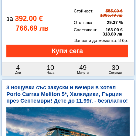
Стойност:
555.00 €
1085.49 лв
392.00 €
Отстъпка:
29.37 %
766.69 лв
Спестяваш:
163.00 €
318.80 лв
Заявени до момента:
8 бр.
4
10
49
29
Дни
Часа
Минути
Секунди
3 нощувки със закуски и вечери в хотел
Porto Carras Meliton 5*, Халкидики, Гърция
през Септември! Дете до 11.99г. - безплатно!