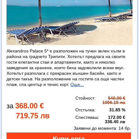
Alexandros Palace 5* e разположен на тучен зелен хълм в
района на градчето Трипити. Хотелът предлага на своите
гости елегантни стаи и апартаменти, както и няколко
заведения за хранене, които биха задоволили всеки вкус.
Хотелът разполага с прекрасен външен басейн, както и
детски такъв. На разположение на гостите са още частен
плаж, спа център и тенис корт.
Още...
Стойност:
540.00 €
1056.15 лв
368.00 €
Отстъпка:
31.85 %
719.75 лв
Спестяваш:
172.00 €
336.40 лв
Заявени до момента:
14 бр.