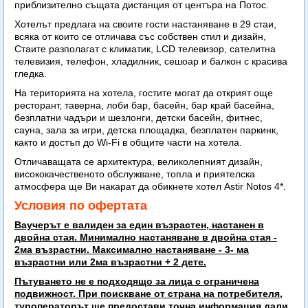
приблизително същата дистанция от центъра на Потос.
Хотелът предлага на своите гости настаняване в 29 стаи,
всяка от които се отличава със собствен стил и дизайн,
Стаите разполагат с климатик, LCD телевизор, сателитна
телевизия, телефон, хладилник, сешоар и балкон с красива
гледка.
На територията на хотела, гостите могат да открият още
ресторант, таверна, лоби бар, басейн, бар край басейна,
безплатни чадъри и шезлонги, детски басейн, фитнес,
сауна, зала за игри, детска площадка, безплатен паркинк,
както и достъп до Wi-Fi в общите части на хотела.
Отличаващата се архитектура, великолепният дизайн,
висококачественото обслужване, топла и приятелска
атмосфера ще Ви накарат да обикнете хотел Astir Notos 4*.
Условия по офертата
Ваучерът е валиден за един възрастен, настанен в
двойна стая. Минимално настаняване в двойна стая -
2ма възрастни. Максимално настаняване - 3- ма
възрастни или 2ма възрастни + 2 дете.
Пътуването не е подходящо за лица с ограничена
подвижност. При поискване от страна на потребителя,
туроператорът ще предостави точна информация дали