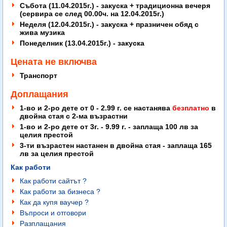
Събота (11.04.2015г.) - закуска + традиционна вечеря
(сервира се след 00.00ч. на 12.04.2015г.)
Неделя (12.04.2015г.) - закуска + празничен обяд с
жива музика
Понеделник (
13.04.2015г.
) - закуска
Цената не включва
Транспорт
Доплащания
1-во и 2-ро дете от 0 - 2.99 г. се настанява
безплатно
в
двойна стая с 2-ма възрастни
1-во и 2-ро дете от 3г. - 9.99 г. - заплаща 100 лв за
целия престой
3-ти възрастен настанен в двойна стая -
заплаща 165
лв за целия престой
Как работи
Как работи сайтът ?
Как работи за бизнеса ?
Как да купя ваучер ?
Въпроси и отговори
Разплащания