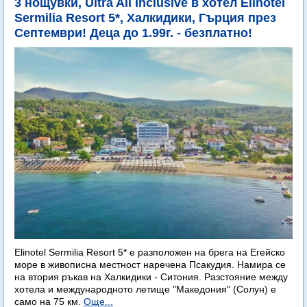
3 нощувки, Ultra All Inclusive в хотел Elinotel
Sermilia Resort 5*, Халкидики, Гърция през
Септември! Деца до 1.99г. - безплатно!
Elinotel Sermilia Resort 5* е разположен на брега на Егейско
море в живописна местност наречена Псакудия. Намира се
на втория ръкав на Халкидики - Ситония. Разстояние между
хотела и международното летище "Македония" (Солун) е
само на 75 км.
Още...