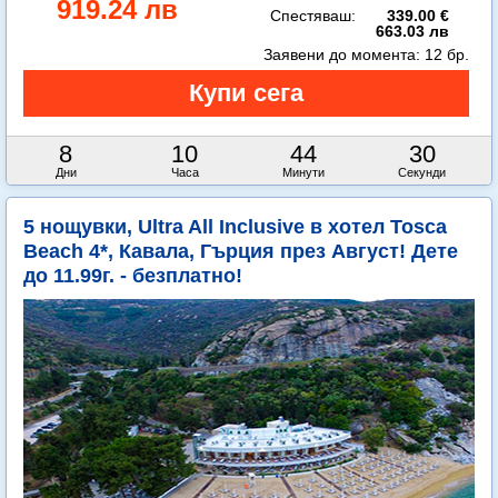
919.24 лв
Спестяваш:
339.00 €
663.03 лв
Заявени до момента:
12 бр.
8
10
44
29
Дни
Часа
Минути
Секунди
5 нощувки, Ultra All Inclusive в хотел Tosca
Beach 4*, Кавала, Гърция през Август! Дете
до 11.99г. - безплатно!