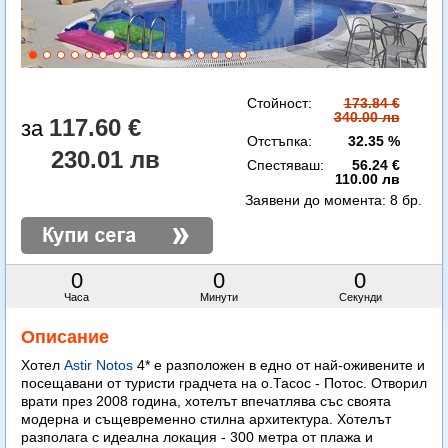
Стойност:
173.84 €
340.00 лв
117.60 €
Отстъпка:
32.35 %
230.01 лв
Спестяваш:
56.24 €
110.00 лв
Заявени до момента:
8 бр.
0
0
0
Часа
Минути
Секунди
Описание
Хотел
Astir Notos
4* е разположен в едно от най-оживените и
посещавани от туристи градчета на о.Тасос - Потос. Отворил
врати през 2008 година, хотелът впечатлява със своята
модерна и същевременно стилна архитектура. Хотелът
разполага с идеална локация - 300 метра от плажа и