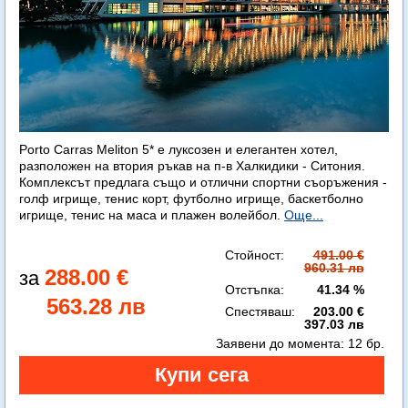
Porto Carras Meliton 5* е луксозен и елегантен хотел,
разположен на втория ръкав на п-в Халкидики - Ситония.
Комплексът предлага също и отлични спортни съоръжения -
голф игрище, тенис корт, футболно игрище, баскетболно
игрище, тенис на маса и плажен волейбол.
Още...
Стойност:
491.00 €
960.31 лв
288.00 €
Отстъпка:
41.34 %
563.28 лв
Спестяваш:
203.00 €
397.03 лв
Заявени до момента:
12 бр.