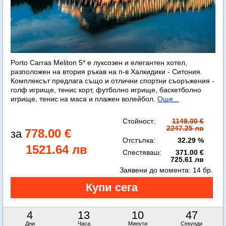
Porto Carras Meliton 5* е луксозен и елегантен хотел,
разположен на втория ръкав на п-в Халкидики - Ситония.
Комплексът предлага също и отлични спортни съоръжения -
голф игрище, тенис корт, футболно игрище, баскетболно
игрище, тенис на маса и плажен волейбол.
Още...
Стойност:
1149.00 €
2247.25 лв
778.00 €
Отстъпка:
32.29 %
1521.64 лв
Спестяваш:
371.00 €
725.61 лв
Заявени до момента:
14 бр.
4
13
10
45
Дни
Часа
Минути
Секунди