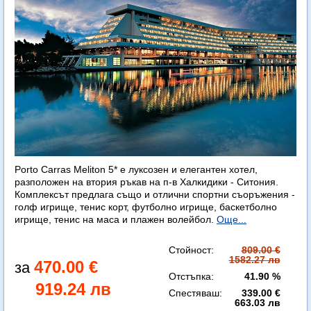
Porto Carras Meliton 5* е луксозен и елегантен хотел,
разположен на втория ръкав на п-в Халкидики - Ситония.
Комплексът предлага също и отлични спортни съоръжения -
голф игрище, тенис корт, футболно игрище, баскетболно
игрище, тенис на маса и плажен волейбол.
Още...
Стойност:
809.00 €
1582.27 лв
470.00 €
Отстъпка:
41.90 %
919.24 лв
Спестяваш:
339.00 €
663.03 лв