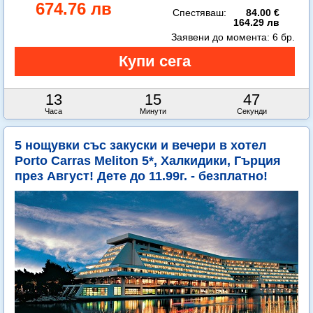
674.76 лв
Спестяваш:
84.00 €
164.29 лв
Заявени до момента:
6 бр.
13
15
45
Часа
Минути
Секунди
5 нощувки със закуски и вечери в хотел
Porto Carras Meliton 5*, Халкидики, Гърция
през Август! Дете до 11.99г. - безплатно!