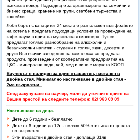
всякакъв повод. Подходящ е за организиране на семейни и
бизнес срещи, хранене на групи, сватбени тържества и
коктейли.
Лоби барът с капацитет 24 места е разположен във фоайето
на хотела и предлага подходящи условия за провеждане на
кафе-паузи в приятна музикална атмосфера. Тук се
предлагат голямо разнообразие на алкохолни и
безалкохолни напитки - студени и топли, ядки, десерти и
други.Във всички заведения на комплекса се предлага
продукти, произведени от кооперативни предприятия на
ЦКС - минерална вода, чай, мед и вино с марката КООП.
Ваучерът е валиден за един възрастен, настанен в
двойна стая. Минимално настаняване в двойна стая -
2ма възрастни.
След закупуване на ваучер, моля да уточните дните на
Вашия престой на следните телефон: 02/ 963 09 09
Настаняване на деца:
Дете до 6 години - безплатно
Дете от 6 години до 12г. - ползва 50% отстъпка от цената
на възрастен
3-ти възрастен в двойна стая - доплаща 31лв