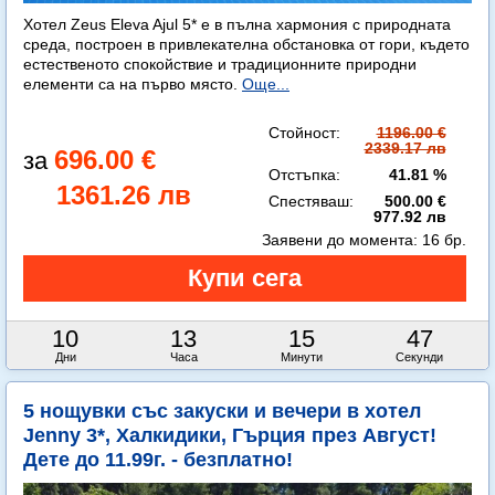
Хотел Zeus Eleva Ajul 5* е в пълна хармония с природната
среда, построен в привлекателна обстановка от гори, където
естественото спокойствие и традиционните природни
елементи са на първо място.
Още...
Стойност:
1196.00 €
2339.17 лв
696.00 €
Отстъпка:
41.81 %
1361.26 лв
Спестяваш:
500.00 €
977.92 лв
Заявени до момента:
16 бр.
10
13
15
45
Дни
Часа
Минути
Секунди
5 нощувки със закуски и вечери в хотел
Jenny 3*, Халкидики, Гърция през Август!
Дете до 11.99г. - безплатно!