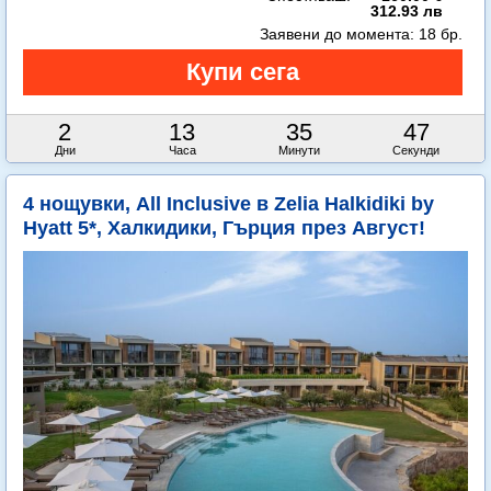
312.93 лв
Заявени до момента:
18 бр.
2
13
35
45
Дни
Часа
Минути
Секунди
4 нощувки, All Inclusive в Zelia Halkidiki by
Hyatt 5*, Халкидики, Гърция през Август!