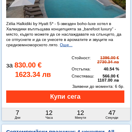
Zélia Halkidiki by Hyatt 5* - 5-звезден boho-luxe хотел в
Халкидики въплъщава концепцията за „barefoot luxury“ -
място, където можете да се наслаждавате на слънцето, да
се отпуснете и да се унесете в ароматите и звуците на
средиземноморското лято.
Още...
Стойност:
1396.00 €
2730.34 лв
830.00 €
Отстъпка:
40.54 %
1623.34 лв
Спестяваш:
566.00 €
1107.00 лв
Заявени до момента:
6 бр.
7
12
12
45
Дни
Часа
Минути
Секунди