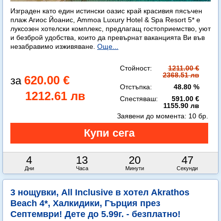
Изграден като един истински оазис край красивия пясъчен
плаж Агиос Йоанис, Ammoa Luxury Hotel & Spa Resort 5* е
луксозен хотелски комплекс, предлагащ гостоприемство, уют
и безброй удобства, които да превърнат ваканцията Ви във
незабравимо изживяване.
Още...
Стойност:
1211.00 €
2368.51 лв
620.00 €
Отстъпка:
48.80 %
1212.61 лв
Спестяваш:
591.00 €
1155.90 лв
Заявени до момента:
10 бр.
4
13
20
45
Дни
Часа
Минути
Секунди
3 нощувки, All Inclusive в хотел Akrathos
Beach 4*, Халкидики, Гърция през
Септември! Дете до 5.99г. - безплатно!