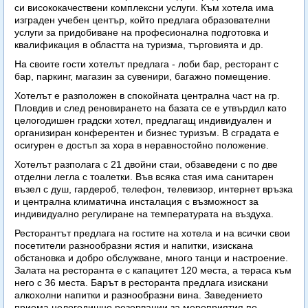
си висококачествени комплексни услуги. Към хотела има
изграден учебен център, който предлага образователни
услуги за придобиване на професионална подготовка и
квалификация в областта на туризма, търговията и др.
На своите гости хотелът предлага - лоби бар, ресторант с
бар, паркинг, магазин за сувенири, багажно помещение.
Хотелът е разположен в спокойната централна част на гр.
Пловдив и след реновирането на базата се е утвърдил като
целогодишен градски хотел, предлагащ индивидуален и
организиран конферентен и бизнес туризъм. В сградата е
осигурен е достъп за хора в неравностойно положение.
Хотелът разполага с 21 двойни стаи, обзаведени с по две
отделни легла с тоалетки. Във всяка стая има санитарен
възел с душ, гардероб, телефон, телевизор, интернет връзка
и централна климатична инсталация с възможност за
индивидуално регулиране на температурата на въздуха.
Ресторантът предлага на гостите на хотела и на всички свои
посетители разнообразни ястия и напитки, изискана
обстановка и добро обслужване, много танци и настроение.
Залата на ресторанта е с капацитет 120 места, а тераса към
него с 36 места. Барът в ресторанта предлага изискани
алкохолни напитки и разнообразни вина. Заведението
приема целогодишно резервации за мероприятия по