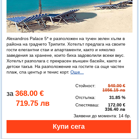
Alexandros Palace 5* e разположен на тучен зелен хълм в
района на градчето Трипити. Хотелът предлага на своите
гости елегантни стаи и апартаменти, както и няколко
заведения за хранене, които биха задоволили всеки вкус.
Хотелът разполага с прекрасен външен басейн, както и
детски такъв. На разположение на гостите са още частен
плаж, спа център и тенис корт.
Още...
Стойност:
540.00 €
1056.15 лв
368.00 €
Отстъпка:
31.85 %
719.75 лв
Спестяваш:
172.00 €
336.40 лв
Заявени до момента:
14 бр.