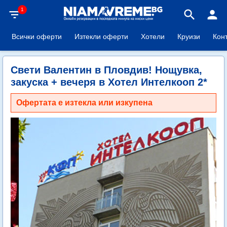
1
filter_list
search
person
Всички оферти
Изтекли оферти
Хотели
Круизи
Кон
Свети Валентин в Пловдив! Нощувка,
закуска + вечеря в Хотел Интелкооп 2*
Офертата е изтекла или изкупена