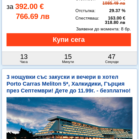
1085.49 лв
392.00 €
Отстъпка:
29.37 %
766.69 лв
Спестяваш:
163.00 €
318.80 лв
Заявени до момента:
8 бр.
13
15
45
Часа
Минути
Секунди
3 нощувки със закуски и вечери в хотел
Porto Carras Meliton 5*, Халкидики, Гърция
през Септември! Дете до 11.99г. - безплатно!