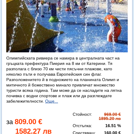
Олимпийската ривиера се намира в централната част на
гръцката префектура Пиерия на 8 км от Катерини. Тя
разполага с близо 70 км чисти пясъчни плажове, като
няколко пъти е получава Европейския син флаг.
Разположенитето й в подножието на планината Олимп и
митичното й божествено минало привличат множество
туристи всяка година. Там може да се насладите на лятна
почивка с водни спортове и плаж или да разглеждате
забележителности.
Още...
Стойност:
969.00 €
1895.20 лв
809.00 €
Отстъпка:
16.51 %
1582.27 лв
Спестяваш:
160.00 €