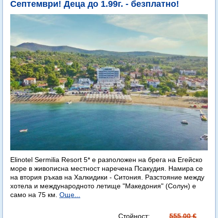
Септември! Деца до 1.99г. - безплатно!
Elinotel Sermilia Resort 5* е разположен на брега на Егейско
море в живописна местност наречена Псакудия. Намира се
на втория ръкав на Халкидики - Ситония. Разстояние между
хотела и международното летище "Македония" (Солун) е
само на 75 км.
Още...
Стойност:
555.00 €