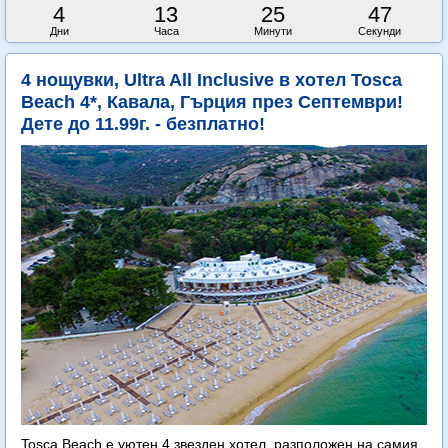
4
13
25
45
Дни
Часа
Минути
Секунди
4 нощувки, Ultra All Inclusive в хотел Tosca
Beach 4*, Кавала, Гърция през Септември!
Дете до 11.99г. - безплатно!
Tosca Beach е уютен 4 звезден хотел, разположен на самия