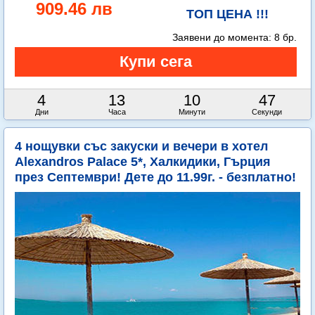
909.46 лв
ТОП ЦЕНА !!!
Заявени до момента:
8 бр.
4
13
10
45
Дни
Часа
Минути
Секунди
4 нощувки със закуски и вечери в хотел
Alexandros Palace 5*, Халкидики, Гърция
през Септември! Дете до 11.99г. - безплатно!