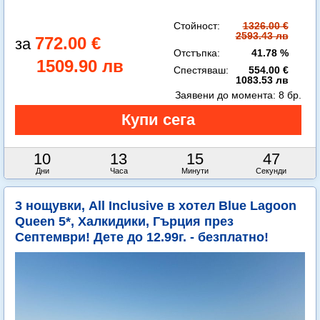
Стойност:
1326.00 €
2593.43 лв
772.00 €
Отстъпка:
41.78 %
1509.90 лв
Спестяваш:
554.00 €
1083.53 лв
Заявени до момента:
8 бр.
10
13
15
45
Дни
Часа
Минути
Секунди
3 нощувки, All Inclusive в хотел Blue Lagoon
Queen 5*, Халкидики, Гърция през
Септември! Дете до 12.99г. - безплатно!