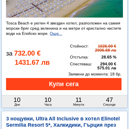
Tosca Beach е уютен 4 звезден хотел, разположен на самия
морски бряг сред зеленина и на метри от кристално чистите
води на Егейско море.
Още...
Стойност:
1026.00 €
2006.68 лв
732.00 €
Отстъпка:
28.65 %
1431.67 лв
Спестяваш:
294.00 €
575.01 лв
Заявени до момента:
18 бр.
10
10
11
45
Дни
Часа
Минути
Секунди
3 нощувки, Ultra All Inclusive в хотел Elinotel
Sermilia Resort 5*, Халкидики, Гърция през