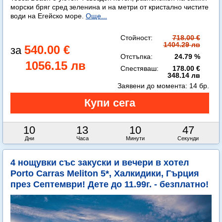
морски бряг сред зеленина и на метри от кристално чистите
води на Егейско море.
Още...
Стойност:
718.00 €
1404.29 лв
540.00 €
Отстъпка:
24.79 %
1056.15 лв
Спестяваш:
178.00 €
348.14 лв
Заявени до момента:
14 бр.
10
13
10
45
Дни
Часа
Минути
Секунди
4 нощувки със закуски и вечери в хотел
Porto Carras Meliton 5*, Халкидики, Гърция
през Септември! Дете до 11.99г. - безплатно!