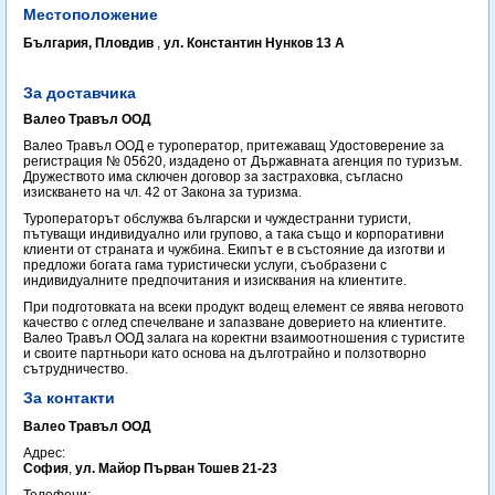
Местоположение
България, Пловдив
,
ул. Константин Нунков 13 А
За доставчика
Валео Травъл ООД
Валео Травъл ООД е туроператор, притежаващ Удостоверение за
регистрация № 05620, издадено от Държавната агенция по туризъм.
Дружеството има сключен договор за застраховка, съгласно
изискването на чл. 42 от Закона за туризма.
Туроператорът обслужва български и чуждестранни туристи,
пътуващи индивидуално или групово, а така също и корпоративни
клиенти от страната и чужбина. Екипът е в състояние да изготви и
предложи богата гама туристически услуги, съобразени с
индивидуалните предпочитания и изисквания на клиентите.
При подготовката на всеки продукт водещ елемент се явява неговото
качество с оглед спечелване и запазване доверието на клиентите.
Валео Травъл ООД залага на коректни взаимоотношения с туристите
и своите партньори като основа на дълготрайно и ползотворно
сътрудничество.
За контакти
Валео Травъл ООД
Адрес:
София
,
ул. Майор Първан Тошев 21-23