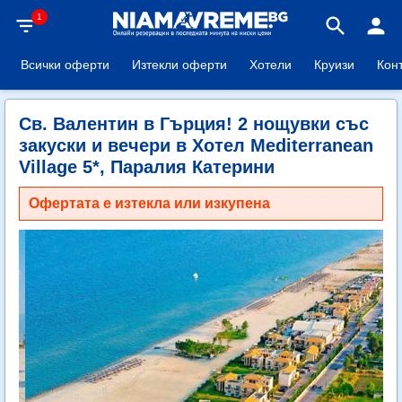
1
filter_list
search
person
Всички оферти
Изтекли оферти
Хотели
Круизи
Кон
Св. Валентин в Гърция! 2 нощувки със
закуски и вечери в Хотел Mediterranean
Village 5*, Паралия Катерини
Офертата е изтекла или изкупена