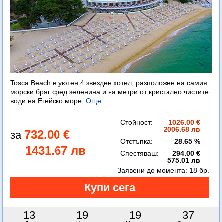
Tosca Beach е уютен 4 звезден хотел, разположен на самия
морски бряг сред зеленина и на метри от кристално чистите
води на Егейско море.
Още...
Стойност:
1026.00 €
2006.68 лв
732.00 €
Отстъпка:
28.65 %
1431.67 лв
Спестяваш:
294.00 €
575.01 лв
Заявени до момента:
18 бр.
13
19
19
35