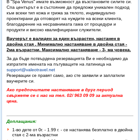
В "Spa Venus" имате възможност да възстановите силите си.
Спа центърът е в състояние да предложи уникален подход
към всеки тип кожа и грижа за тялото, индивидуално
проектирани да отговорят на нуждите на всеки клиента,
благодарение на несравнимата гама от процедури и
продукти и високо квалифицирани служители.
Ваучерът е валиден за един възрастен, настанен в
двойна стая . Минимално настаняване в двойна стая -
2ма възрастни. Максимално настаняване - 3- ма човека.
За да бъде потвърдена резервацията Ви е необходимо да
изпратите имената на пътуващите на латиница на
support@valeotravel.net
Резервации се правят само, ако сте заявили и заплатили
ваучерите си.
Ако предпочитате настаняване в друг период
свържете се с нас на тел. 02/ 963 09 09 за актуална
цена.
Доплащания:
1-во дете от 0г. - 1.99 г. - се настанява безплатно в двойна
стая с 2-ма възрастни