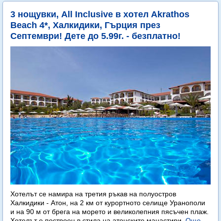
3 нощувки, All Inclusive в хотел Akrathos
Beach 4*, Халкидики, Гърция през
Септември! Дете до 5.99г. - безплатно!
Хотелът се намира на третия ръкав на полуостров
Халкидики - Атон, на 2 км от курортното селище Уранополи
и на 90 м от брега на морето и великолепния пясъчен плаж.
Хотелът е построен в стила на атонските манастири.
Още...