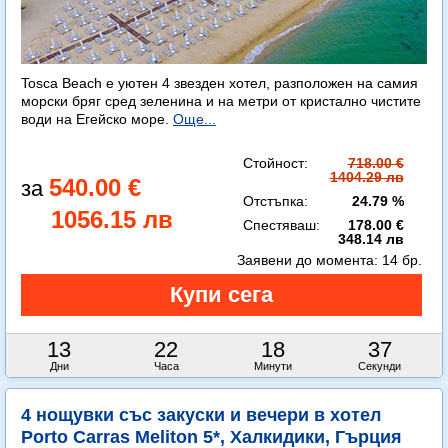
Tosca Beach е уютен 4 звезден хотел, разположен на самия
морски бряг сред зеленина и на метри от кристално чистите
води на Егейско море.
Още...
Стойност:
718.00 €
1404.29 лв
540.00 €
Отстъпка:
24.79 %
1056.15 лв
Спестяваш:
178.00 €
348.14 лв
Заявени до момента:
14 бр.
13
22
18
35
Дни
Часа
Минути
Секунди
4 нощувки със закуски и вечери в хотел
Porto Carras Meliton 5*, Халкидики, Гърция