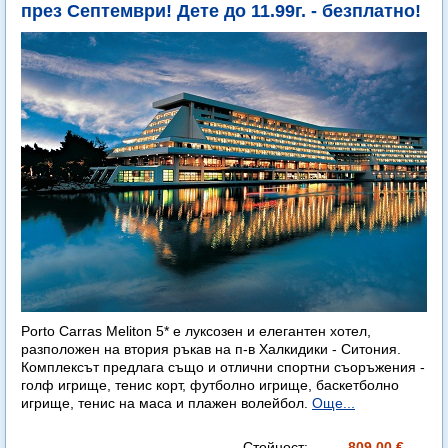
през Септември! Дете до 11.99г. - безплатно!
Porto Carras Meliton 5* е луксозен и елегантен хотел,
разположен на втория ръкав на п-в Халкидики - Ситония.
Комплексът предлага също и отлични спортни съоръжения -
голф игрище, тенис корт, футболно игрище, баскетболно
игрище, тенис на маса и плажен волейбол.
Още...
Стойност:
809.00 €