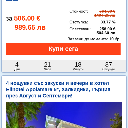
Стойност:
764.00 €
1494.25 лв
506.00 €
Отстъпка:
33.77 %
989.65 лв
Спестяваш:
258.00 €
504.60 лв
Заявени до момента:
10 бр.
4
21
18
35
Дни
Часа
Минути
Секунди
4 нощувки със закуски и вечери в хотел
Elinotel Apolamare 5*, Халкидики, Гърция
през Август и Септември!