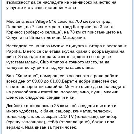
възможност да се насладите на най-високо качество на
услугите и отлично гостоприемство.
Mediterranean Village 5* е само на 700 метра от град
Паралия, на 7 километра от град Катерини, на 3 км от
Коринос (рибарско селище), на 78 км от пристанището на
Солун и на 85 км от летище Македония.
Насладете се на жива музика с цигулка и китара в ресторант
Paprika. В него се съчетава вкусна храна с добра музика на
живо. За младите хора или за тези, които все още се
чувствам млади, Club Ammos е точното място, за да
танцуват до сутринта под лунната светлина.
Бар "Капитана", намиращ се в основната сграда работи
всеки ден от 09.00 до 01.00.Барът е добре известен със
своите невероятни коктейли. Можете също да се насладите
на разнообразни коктейли, плодове, вино, пунш, млечни
шейкове, сладолед, сандвичи и т.н.
Двойните стаи са около 25 кв.м., обзаведени със стил и
много удобства, с баня, сешоар, климатик, телефон,
телевизор с плосък екран LCD-TV (телевизия), минибар
(срещу заплащане), сейф (от заплащане), балкон или
веранди. Има диван за трети човек.