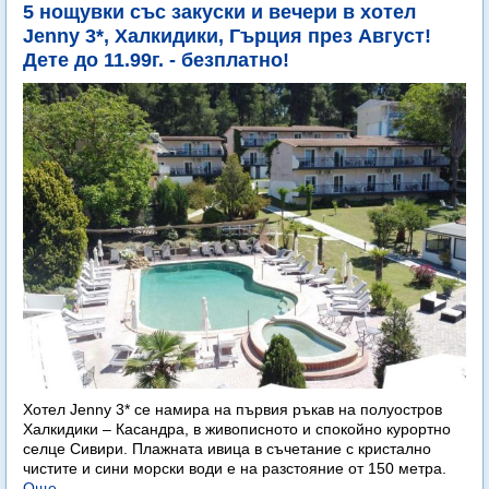
5 нощувки със закуски и вечери в хотел
Jenny 3*, Халкидики, Гърция през Август!
Дете до 11.99г. - безплатно!
Хотел Jenny 3* се намира на първия ръкав на полуостров
Халкидики – Касандра, в живописното и спокойно курортно
селце Сивири. Плажната ивица в съчетание с кристално
чистите и сини морски води е на разстояние от 150 метра.
Още...