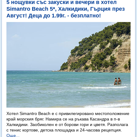
5 нощувки със закуски и вечери в хотел
Simantro Beach 5*, Халкидики, Гърция през
Август! Деца до 1.99г. - безплатно!
Хотел Simantro Beach е с привилегировано местоположение
край морския бряг. Намира се на ръкава Касандра в п-в
Халкидики. Заобиколен е от борови гори и цветя. Разполага
с тенис кортове, детска площадка и 24-часова рецепция.
Още...