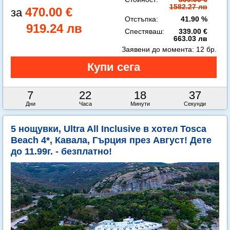
1582.27 лв
470.00 €
Отстъпка:
41.90 %
919.24 лв
Спестяваш:
339.00 €
663.03 лв
Заявени до момента:
12 бр.
7
22
18
35
Дни
Часа
Минути
Секунди
5 нощувки, Ultra All Inclusive в хотел Tosca
Beach 4*, Кавала, Гърция през Август! Дете
до 11.99г. - безплатно!