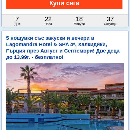
7
22
18
35
Дни
Часа
Минути
Секунди
5 нощувки със закуски и вечери в
Lagomandra Hotel & SPA 4*, Халкидики,
Гърция през Август и Септември! Две деца
до 13.99г. - безплатно!