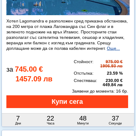
Хотел Lagomandra е разположен сред приказна обстановка,
на 200 метра от плажа Лагомандра със Син флаг и в
зеленото подножие на връх Итамос. Просторните стаи
разполагат със сателитна телевизия, сешоар и хладилник,
веранда или балкон с изглед към градината. Срещу
доплащане може да се ползва кабелен интернет.
Още...
Стойност:
975.00 €
1906.93 лв
745.00 €
Отстъпка:
23.59 %
1457.09 лв
Спестяваш:
230.00 €
449.84 лв
Заявени до момента:
16 бр.
7
22
48
35
Дни
Часа
Минути
Секунди