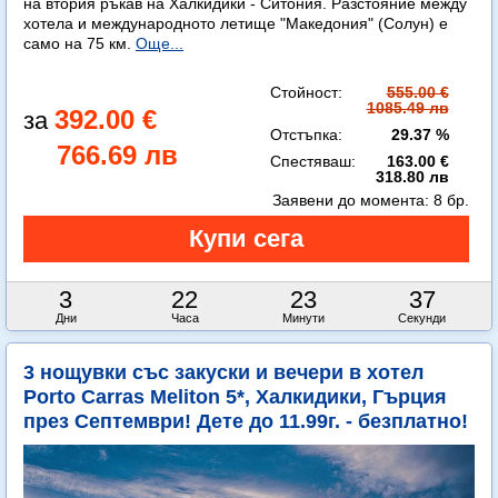
на втория ръкав на Халкидики - Ситония. Разстояние между
хотела и международното летище "Македония" (Солун) е
само на 75 км.
Още...
Стойност:
555.00 €
1085.49 лв
392.00 €
Отстъпка:
29.37 %
766.69 лв
Спестяваш:
163.00 €
318.80 лв
Заявени до момента:
8 бр.
3
22
23
35
Дни
Часа
Минути
Секунди
3 нощувки със закуски и вечери в хотел
Porto Carras Meliton 5*, Халкидики, Гърция
през Септември! Дете до 11.99г. - безплатно!