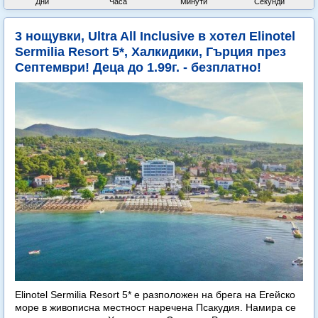
Дни
Часа
Минути
Секунди
3 нощувки, Ultra All Inclusive в хотел Elinotel
Sermilia Resort 5*, Халкидики, Гърция през
Септември! Деца до 1.99г. - безплатно!
Elinotel Sermilia Resort 5* е разположен на брега на Егейско
море в живописна местност наречена Псакудия. Намира се