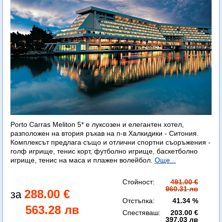
Porto Carras Meliton 5* е луксозен и елегантен хотел,
разположен на втория ръкав на п-в Халкидики - Ситония.
Комплексът предлага също и отлични спортни съоръжения -
голф игрище, тенис корт, футболно игрище, баскетболно
игрище, тенис на маса и плажен волейбол.
Още...
Стойност:
491.00 €
960.31 лв
288.00 €
Отстъпка:
41.34 %
563.28 лв
Спестяваш:
203.00 €
397.03 лв