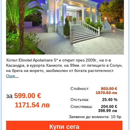
Хотел Elinotel Apolamare 5* е открит през 2009г., на п-в
Касандра, в курорта Ханиоти, на 99км. от летището в Солун,
на брега на морето, заобиколен от богата растителност.
Още...
Стойност:
803.00 €
1570.53 лв
599.00 €
Отстъпка:
25.40 %
1171.54 лв
Спестяваш:
204.00 €
398.99 лв
Заявени до момента:
10 бр.