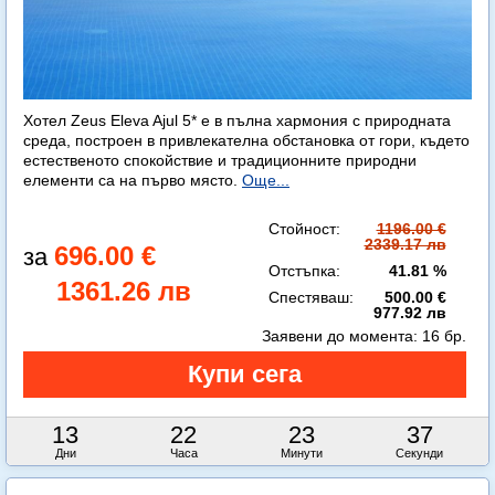
Хотел Zeus Eleva Ajul 5* е в пълна хармония с природната
среда, построен в привлекателна обстановка от гори, където
естественото спокойствие и традиционните природни
елементи са на първо място.
Още...
Стойност:
1196.00 €
2339.17 лв
696.00 €
Отстъпка:
41.81 %
1361.26 лв
Спестяваш:
500.00 €
977.92 лв
Заявени до момента:
16 бр.
13
22
23
35
Дни
Часа
Минути
Секунди