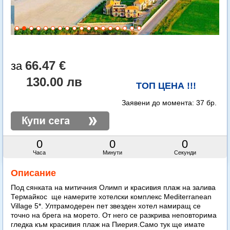
66.47 €
130.00 лв
ТОП ЦЕНА !!!
Заявени до момента:
37 бр.
0
0
0
Часа
Минути
Секунди
Описание
Под сянката на митичния Олимп и красивия плаж на залива
Термайкос ще намерите хотелски комплекс Mediterranean
Village 5*. Ултрамодерeн пет звезден хотел намиращ се
точно на брега на морето. От него се разкрива неповторима
гледка към красивия плаж на Пиерия.Само тук ще имате