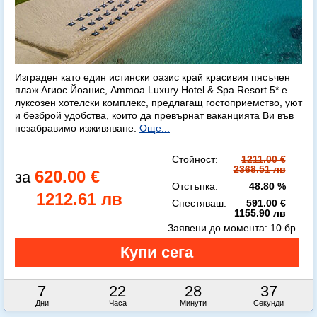
Изграден като един истински оазис край красивия пясъчен
плаж Агиос Йоанис, Ammoa Luxury Hotel & Spa Resort 5* е
луксозен хотелски комплекс, предлагащ гостоприемство, уют
и безброй удобства, които да превърнат ваканцията Ви във
незабравимо изживяване.
Още...
Стойност:
1211.00 €
2368.51 лв
620.00 €
Отстъпка:
48.80 %
1212.61 лв
Спестяваш:
591.00 €
1155.90 лв
Заявени до момента:
10 бр.
7
22
28
35
Дни
Часа
Минути
Секунди