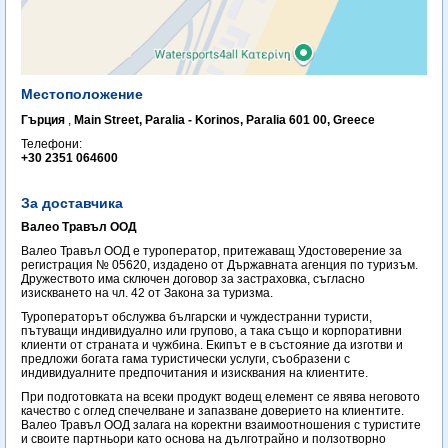
Местоположение
Гърция
,
Main Street, Paralia - Korinos, Paralia 601 00, Greece
Телефони:
+30 2351 064600
За доставчика
Валео Травъл ООД
Валео Травъл ООД е туроператор, притежаващ Удостоверение за
регистрация № 05620, издадено от Държавната агенция по туризъм.
Дружеството има сключен договор за застраховка, съгласно
изискването на чл. 42 от Закона за туризма.
Туроператорът обслужва български и чуждестранни туристи,
пътуващи индивидуално или групово, а така също и корпоративни
клиенти от страната и чужбина. Екипът е в състояние да изготви и
предложи богата гама туристически услуги, съобразени с
индивидуалните предпочитания и изисквания на клиентите.
При подготовката на всеки продукт водещ елемент се явява неговото
качество с оглед спечелване и запазване доверието на клиентите.
Валео Травъл ООД залага на коректни взаимоотношения с туристите
и своите партньори като основа на дълготрайно и ползотворно