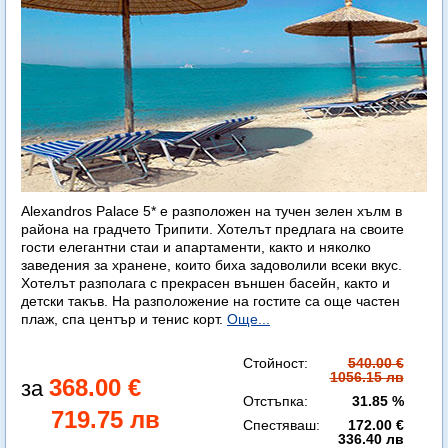
Alexandros Palace 5* e разположен на тучен зелен хълм в
района на градчето Трипити. Хотелът предлага на своите
гости елегантни стаи и апартаменти, както и няколко
заведения за хранене, които биха задоволили всеки вкус.
Хотелът разполага с прекрасен външен басейн, както и
детски такъв. На разположение на гостите са още частен
плаж, спа център и тенис корт.
Още...
Стойност:
540.00 €
1056.15 лв
368.00 €
Отстъпка:
31.85 %
719.75 лв
Спестяваш:
172.00 €
336.40 лв