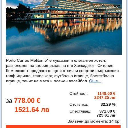
Porto Carras Meliton 5* е луксозен и елегантен хотел,
разположен на втория ръкав на п-в Халкидики - Ситония.
Комплексът предлага също и отлични спортни съоръжения -
голф игрище, тенис корт, футболно игрище, баскетболно
игрище, тенис на маса и плажен волейбол.
Още...
Стойност:
1149.00 €
2247.25 лв
778.00 €
Отстъпка:
32.29 %
1521.64 лв
Спестяваш:
371.00 €
725.61 лв
Заявени до момента:
14 бр.