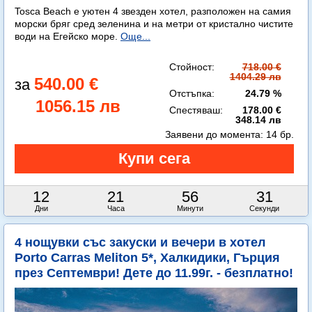
Tosca Beach е уютен 4 звезден хотел, разположен на самия
морски бряг сред зеленина и на метри от кристално чистите
води на Егейско море.
Още...
Стойност:
718.00 €
1404.29 лв
540.00 €
Отстъпка:
24.79 %
1056.15 лв
Спестяваш:
178.00 €
348.14 лв
Заявени до момента:
14 бр.
12
21
56
29
Дни
Часа
Минути
Секунди
4 нощувки със закуски и вечери в хотел
Porto Carras Meliton 5*, Халкидики, Гърция
през Септември! Дете до 11.99г. - безплатно!