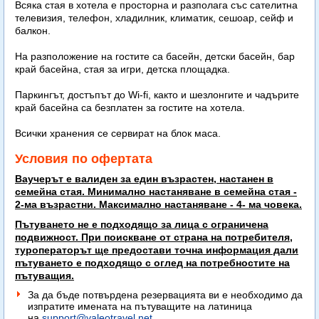
Всяка стая в хотела е просторна и разполага със сателитна
телевизия, телефон, хладилник, климатик, сешоар, сейф и
балкон.
На разположение на гостите са басейн, детски басейн, бар
край басейна, стая за игри, детска площадка.
Паркингът, достъпът до Wi-fi, както и шезлонгите и чадърите
край басейна са безплатен за гостите на хотела.
Всички хранения се сервират на блок маса.
Условия по офертата
Ваучерът е валиден за един възрастен, настанен в
семейна стая. Минимално настаняване в семейна стая -
2-ма възрастни. Максимално настаняване - 4- ма човека.
Пътуването не е подходящо за лица с ограничена
подвижност. При поискване от страна на потребителя,
туроператорът ще предостави точна информация дали
пътуването е подходящо с оглед на потребностите на
пътуващия.
За да бъде потвърдена резервацията ви е необходимо да
изпратите имената на пътуващите на латиница
на
support@valeotravel.net
.