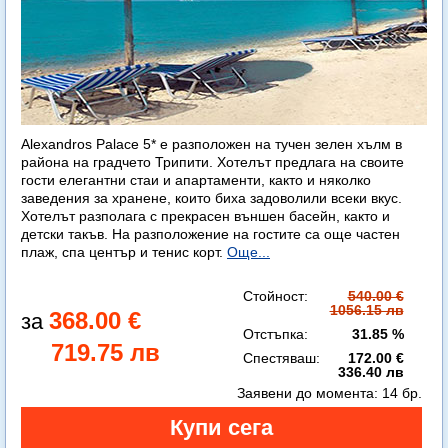
Alexandros Palace 5* e разположен на тучен зелен хълм в
района на градчето Трипити. Хотелът предлага на своите
гости елегантни стаи и апартаменти, както и няколко
заведения за хранене, които биха задоволили всеки вкус.
Хотелът разполага с прекрасен външен басейн, както и
детски такъв. На разположение на гостите са още частен
плаж, спа център и тенис корт.
Още...
Стойност:
540.00 €
1056.15 лв
368.00 €
Отстъпка:
31.85 %
719.75 лв
Спестяваш:
172.00 €
336.40 лв
Заявени до момента:
14 бр.