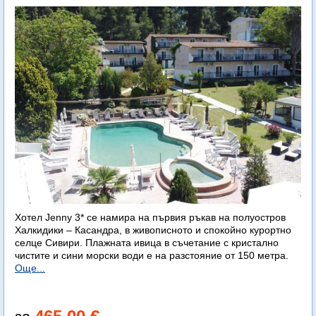
Хотел Jenny 3* се намира на първия ръкав на полуостров
Халкидики – Касандра, в живописното и спокойно курортно
селце Сивири. Плажната ивица в съчетание с кристално
чистите и сини морски води е на разстояние от 150 метра.
Още...