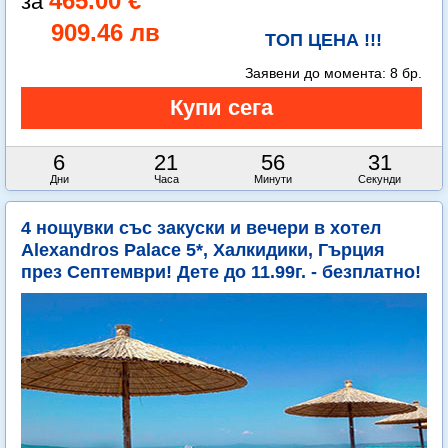
465.00 €
909.46 лв
ТОП ЦЕНА !!!
Заявени до момента:
8 бр.
6
21
56
29
Дни
Часа
Минути
Секунди
4 нощувки със закуски и вечери в хотел
Alexandros Palace 5*, Халкидики, Гърция
през Септември! Дете до 11.99г. - безплатно!