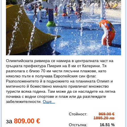
Олимпийската ривиера се намира в централната част на
гръцката префектура Пиерия на 8 км от Катерини. Тя
разполага с близо 70 км чисти пясъчни плажове, като
няколко пъти е получава Европейския син флаг.
Разположенитето й в подножието на планината Олимп и
митичното й божествено минало привличат множество
туристи всяка година. Там може да се насладите на лятна
почивка с водни спортове и плаж или да разглеждате
забележителности.
Още...
Стойност:
969.00 €
1895.20 лв
809.00 €
Отстъпка:
16.51 %