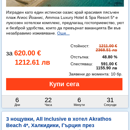
Изграден като един истински оазис край красивия пясъчен
плаж Агиос Йоанис, Ammoa Luxury Hotel & Spa Resort 5* е
луксозен хотелски комплекс, предлагащ гостоприемство, уют
и безброй удобства, които да превърнат ваканцията Ви във
незабравимо изживяване.
Още...
Стойност:
1211.00 €
2368.51 лв
620.00 €
Отстъпка:
48.80 %
1212.61 лв
Спестяваш:
591.00 €
1155.90 лв
Заявени до момента:
10 бр.
6
22
6
29
Дни
Часа
Минути
Секунди
3 нощувки, All Inclusive в хотел Akrathos
Beach 4*, Халкидики, Гърция през