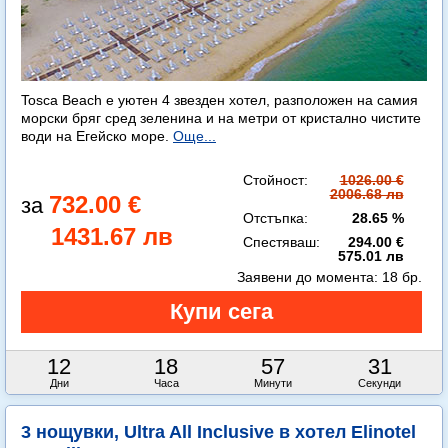
Tosca Beach е уютен 4 звезден хотел, разположен на самия
морски бряг сред зеленина и на метри от кристално чистите
води на Егейско море.
Още...
Стойност:
1026.00 €
2006.68 лв
732.00 €
Отстъпка:
28.65 %
1431.67 лв
Спестяваш:
294.00 €
575.01 лв
Заявени до момента:
18 бр.
12
18
57
29
Дни
Часа
Минути
Секунди
3 нощувки, Ultra All Inclusive в хотел Elinotel