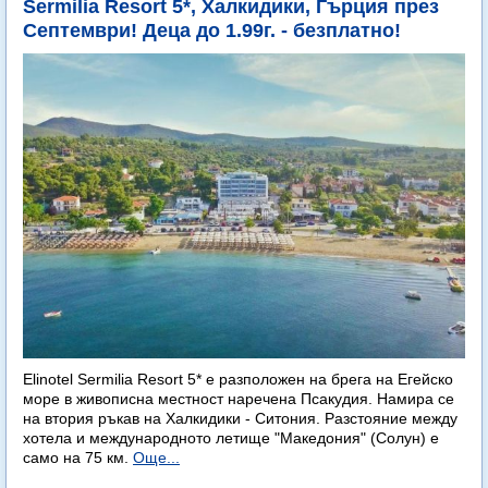
Sermilia Resort 5*, Халкидики, Гърция през
Септември! Деца до 1.99г. - безплатно!
Elinotel Sermilia Resort 5* е разположен на брега на Егейско
море в живописна местност наречена Псакудия. Намира се
на втория ръкав на Халкидики - Ситония. Разстояние между
хотела и международното летище "Македония" (Солун) е
само на 75 км.
Още...