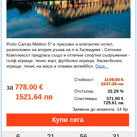
Porto Carras Meliton 5* е луксозен и елегантен хотел,
разположен на втория ръкав на п-в Халкидики - Ситония.
Комплексът предлага също и отлични спортни съоръжения -
голф игрище, тенис корт, футболно игрище, баскетболно
игрище, тенис на маса и плажен волейбол.
Още...
Стойност:
1149.00 €
2247.25 лв
778.00 €
Отстъпка:
32.29 %
1521.64 лв
Спестяваш:
371.00 €
725.61 лв
Заявени до момента:
14 бр.
6
21
56
29