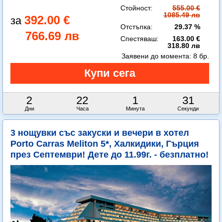
Стойност:
555.00 €
1085.49 лв
392.00 €
Отстъпка:
29.37 %
766.69 лв
Спестяваш:
163.00 €
318.80 лв
Заявени до момента:
8 бр.
2
22
1
29
Дни
Часа
Минута
Секунди
3 нощувки със закуски и вечери в хотел
Porto Carras Meliton 5*, Халкидики, Гърция
през Септември! Дете до 11.99г. - безплатно!