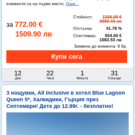
елементи са на първо място.
Още...
Стойност:
1326.00 €
2593.43 лв
772.00 €
Отстъпка:
41.78 %
1509.90 лв
Спестяваш:
554.00 €
1083.53 лв
Заявени до момента:
8 бр.
12
22
1
29
Дни
Часа
Минута
Секунди
3 нощувки, All Inclusive в хотел Blue Lagoon
Queen 5*, Халкидики, Гърция през
Септември! Дете до 12.99г. - безплатно!