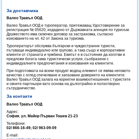
За доставчика
Валео Травъл ООД
Валео Травъл ООД е туроператор, притежаващ Удостоверение за
регистрация № 05620, издадено от Държавната агенция по туризъм.
Дружеството има сключен договор за застраховка, съгласно
изискването на чл. 42 от Закона за туризма.
Туроператорът обслужва български и чуждестранни туристи,
пътуващи индивидуално или групово, а така също и корпоративни
клиенти от страната и чужбина. Екипът е в състояние да изготви и
предложи богата гама туристически услуги, съобразени с
индивидуалните предпочитания и изисквания на клиентите.
При подготовката на всеки продукт водещ елемент се явява неговото
качество с оглед спечелване и запазване доверието на клиентите.
Валео Травъл ООД залага на коректни взаимоотношения с туристите
и своите партньори като основа на дълготрайно и ползотворно
сътрудничество.
За контакти
Валео Травъл ООД
Адрес:
София
,
ул. Майор Първан Тошев 21-23
Телефони:
02/ 866-16-49; 02/ 963-09-09
E-mail: