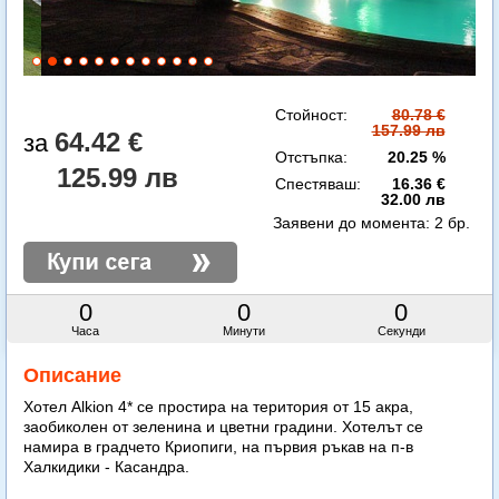
Стойност:
80.78 €
157.99 лв
64.42 €
Отстъпка:
20.25 %
125.99 лв
Спестяваш:
16.36 €
32.00 лв
Заявени до момента:
2 бр.
0
0
0
Часа
Минути
Секунди
Описание
Хотел Alkion 4* се простира на територия от 15 акра,
заобиколен от зеленина и цветни градини. Хотелът се
намира в градчето Криопиги, на първия ръкав на п-в
Халкидики - Касандра.