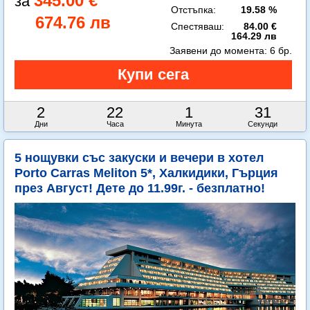
345.00 €
Отстъпка:
19.58 %
674.76 лв
Спестяваш:
84.00 €
164.29 лв
Заявени до момента:
6 бр.
2
22
1
29
Дни
Часа
Минута
Секунди
5 нощувки със закуски и вечери в хотел
Porto Carras Meliton 5*, Халкидики, Гърция
през Август! Дете до 11.99г. - безплатно!