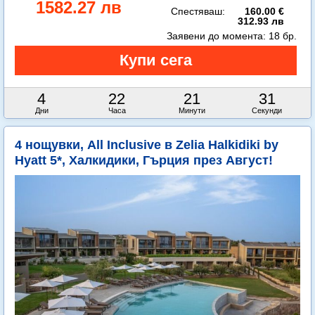
1582.27 лв
Спестяваш:
160.00 €
312.93 лв
Заявени до момента:
18 бр.
4
22
21
29
Дни
Часа
Минути
Секунди
4 нощувки, All Inclusive в Zelia Halkidiki by
Hyatt 5*, Халкидики, Гърция през Август!