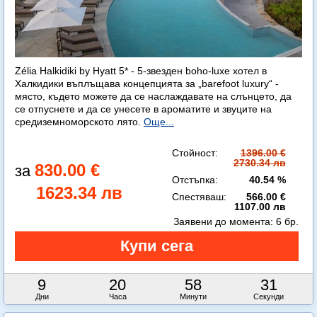
Zélia Halkidiki by Hyatt 5* - 5-звезден boho-luxe хотел в
Халкидики въплъщава концепцията за „barefoot luxury“ -
място, където можете да се наслаждавате на слънцето, да
се отпуснете и да се унесете в ароматите и звуците на
средиземноморското лято.
Още...
Стойност:
1396.00 €
2730.34 лв
830.00 €
Отстъпка:
40.54 %
1623.34 лв
Спестяваш:
566.00 €
1107.00 лв
Заявени до момента:
6 бр.
9
20
58
29
Дни
Часа
Минути
Секунди