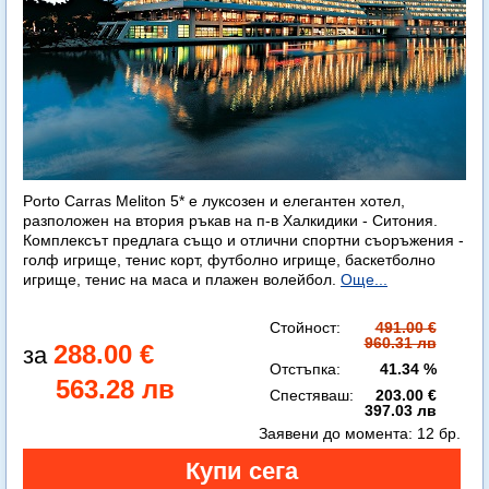
Porto Carras Meliton 5* е луксозен и елегантен хотел,
разположен на втория ръкав на п-в Халкидики - Ситония.
Комплексът предлага също и отлични спортни съоръжения -
голф игрище, тенис корт, футболно игрище, баскетболно
игрище, тенис на маса и плажен волейбол.
Още...
Стойност:
491.00 €
960.31 лв
288.00 €
Отстъпка:
41.34 %
563.28 лв
Спестяваш:
203.00 €
397.03 лв
Заявени до момента:
12 бр.