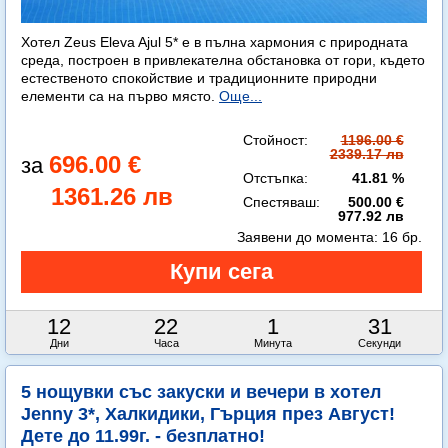
Хотел Zeus Eleva Ajul 5* е в пълна хармония с природната
среда, построен в привлекателна обстановка от гори, където
естественото спокойствие и традиционните природни
елементи са на първо място.
Още...
Стойност:
1196.00 €
2339.17 лв
696.00 €
Отстъпка:
41.81 %
1361.26 лв
Спестяваш:
500.00 €
977.92 лв
Заявени до момента:
16 бр.
12
22
1
29
Дни
Часа
Минута
Секунди
5 нощувки със закуски и вечери в хотел
Jenny 3*, Халкидики, Гърция през Август!
Дете до 11.99г. - безплатно!