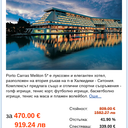
Porto Carras Meliton 5* е луксозен и елегантен хотел,
разположен на втория ръкав на п-в Халкидики - Ситония.
Комплексът предлага също и отлични спортни съоръжения -
голф игрище, тенис корт, футболно игрище, баскетболно
игрище, тенис на маса и плажен волейбол.
Още...
Стойност:
809.00 €
1582.27 лв
470.00 €
Отстъпка:
41.90 %
919.24 лв
Спестяваш:
339.00 €