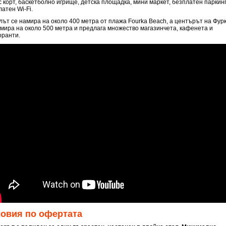
с корт, баскетболно игрище, детска площадка, мини маркет, безплатен паркинг
атен Wi-Fi.
лът се намира на около 400 метра от плажа Fourka Beach, a центърът на Фур
амира на около 500 метра и предлага множество магазинчета, кафенета и
оранти.
ловия по офертата