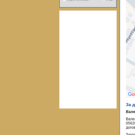
За 
Вале
Вале
0562
догов
Туро