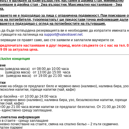
ерът е валиден за един възрастен, настанен в двойна стая. Минимално
аняване в двойна стая - 2ма възрастни. Максимално настаняване - 3ма
ка.
ването не е подходящо за лица с ограничена подвижност. При поискване о
на на потребителя, туроператорът ще предостави точна информация дали
ването е подходящо с оглед на потребностите на пътуващия.
а да бъде потвърдена резервацията ви е необходимо да изпратите имената 
ътуващите на латиница на
support@valeotravel.net
.
езервации се правят само, ако сте заявили и заплатили ваучерите си.
предпочитате настаняване в друг период, моля свържете се с нас на тел. 0
09 09 за актуална цена.
nclusive концепция
ене
ска (шведска маса) от 08:00 до 10:00 часа
 (шведска маса) от 13:00 до 15:00 часа
ря (шведска маса) от 19:00 до 21:00 часа
итки
еме на обяда се предлагат бяло и червено вино (наливно), наливна бира, узо
лкохолни напитки, горещи напитки (чай, кафе)
о басейна - от 10:00 до 24:00 часа
 и червено вино (наливно), наливна бира, узо, безалкохолни напитки, горещи
ки (чай, кафе)
:00 до 21:00 часа всички напитки се предлагат безплатно. От 21:00 до 24:00
 - единствено срещу заплащане.
ълнителна информация
 в стаите - срещу заплащане
невно почистване на стаите, смяна на спално бельо – 2 пъти седмично.
латен паркинг