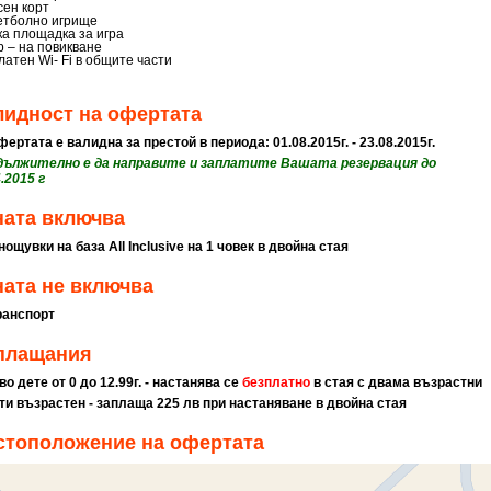
сен корт
етболно игрище
ка площадка за игра
р – на повикване
латен Wi- Fi в общите части
лидност на офертата
фертата е валидна за престой в периода: 01.08.2015г. - 23.08.2015г.
дължително е да направите и заплатите Вашата резервация до
.2015 г
ната включва
нощувки на база All Inclusive на 1 човек в двойна стая
ата не включва
ранспорт
плащания
во дете от 0 до 12.99г. - настанява се
безплатно
в стая с двама възрастни
-ти възрастен - заплаща 225 лв при настаняване в двойна стая
стоположение на офертата