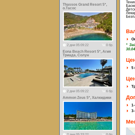
Тени
Thassos Grand Resort 5*,
Баск
о.Тасос
Детс
Лека
Безп
Ва
О
* За
2 дни 05:09:22
0 бр.
30.04
Eona Beach Resort 5*, Агия
Триада, Солун
Це
5 
Цен
Т
2 дни 05:09:22
6 бр.
До
Ammon Zeus 5*, Халкидики
1-
3
Ме
2 дни 05:33:22
0 бр.