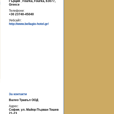
Гърция
,
Fourka, Fourka, 63077,
Greece
Телефони:
+30 23740-45040
Уебсайт:
http://www.bellagio-hotel.gr/
За контакти
Валео Травъл ООД
Адрес:
София
,
ул. Майор Първан Тошев
21-23