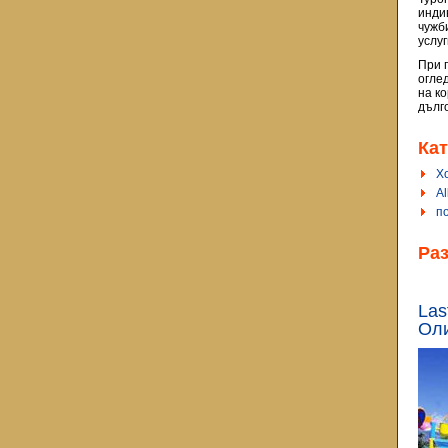
инди
чужб
услу
При 
огле
на к
дълг
Кат
Х
Al
по
Ра
Las
Оли