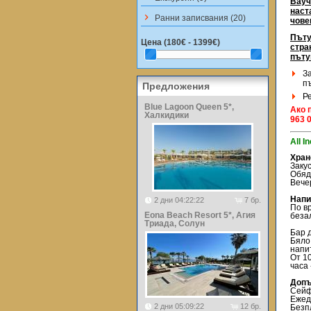
Вауч
наст
keyboard_arrow_right
Ранни записвания (20)
чове
Пъту
Цена (
180€ - 1399€
)
стра
пъту
З
п
Предложения
Р
Blue Lagoon Queen 5*,
Ако 
Халкидики
963 
All I
Хран
Заку
Обяд
Вече
Нап
2 дни 04:22:22
7 бр.
По вр
Eona Beach Resort 5*, Агия
беза
Триада, Солун
Бар д
Бяло
напит
От 10
часа
Доп
Сейф
Ежед
2 дни 05:09:22
12 бр.
Безп