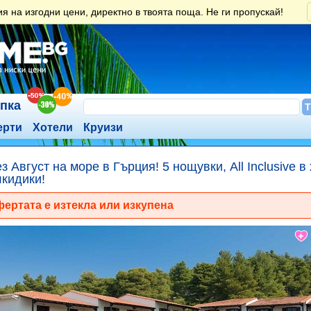
 на изгодни цени, директно в твоята поща. Не ги пропускай!
ъпка
ерти
Хотели
Круизи
з Август на море в Гърция! 5 нощувки, All Inclusive в 
кидики!
ертата е изтекла или изкупена