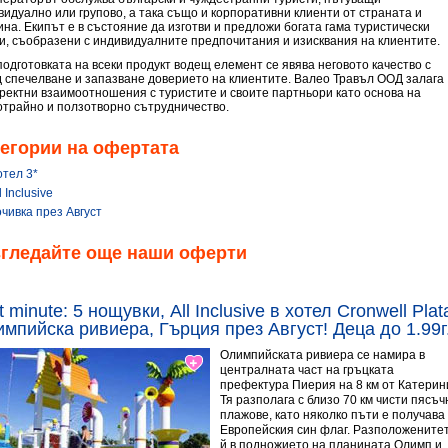
видуално или групово, а така също и корпоративни клиенти от страната и
ина. Екипът е в състояние да изготви и предложи богата гама туристически
ги, съобразени с индивидуалните предпочитания и изисквания на клиентите.
подготовката на всеки продукт водещ елемент се явява неговото качество с
д спечелване и запазване доверието на клиентите. Валео Травъл ООД залага
оректни взаимоотношения с туристите и своите партньори като основа на
отрайно и ползотворно сътрудничество.
егории на офертата
отел 3*
l Inclusive
чивка през Август
згледайте още наши оферти
t minute: 5 нощувки, All Inclusive в хотел Cronwell Pla
мпийска ривиера, Гърция през Август! Деца до 1.99г.
Олимпийската ривиера се намира в
централната част на гръцката
префектура Пиерия на 8 км от Катерин
Тя разполага с близо 70 км чисти пясъч
плажове, като няколко пъти е получава
Европейския син флаг. Разположените
й в подножието на планината Олимп и