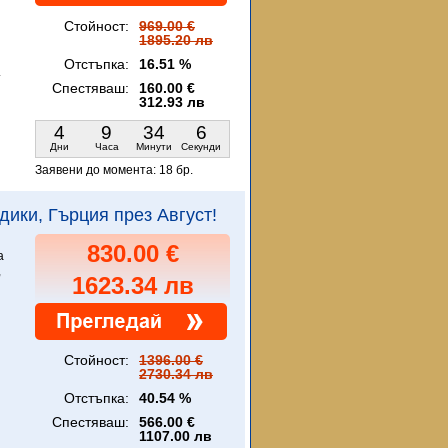
Стойност:
969.00 €
1895.20 лв
Отстъпка:
16.51 %
.
Спестяваш:
160.00 €
312.93 лв
4
9
34
5
Дни
Часа
Минути
Секунди
Заявени до момента:
18 бр.
кидики, Гърция през Август!
830.00 €
а
,
1623.34 лв
Стойност:
1396.00 €
2730.34 лв
Отстъпка:
40.54 %
Спестяваш:
566.00 €
1107.00 лв