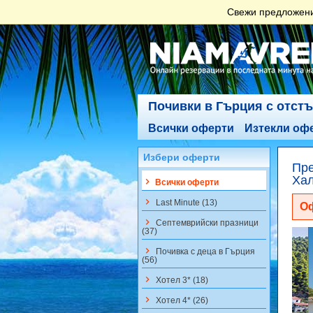
Свежи предложения
Почивки в Гърция с отст
Всички оферти
Изтекли оф
Избери оферти
Пре
Хал
keyboard_arrow_right
Всички оферти
keyboard_arrow_right
Last Minute (13)
Оф
keyboard_arrow_right
Септемврийски празници
(37)
keyboard_arrow_right
Почивка с деца в Гърция
(56)
keyboard_arrow_right
Хотел 3* (18)
keyboard_arrow_right
Хотел 4* (26)