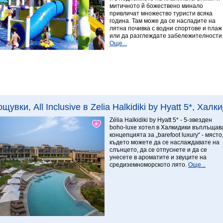
митичното й божествено минало
привличат множество туристи всяка
година. Там може да се насладите на
лятна почивка с водни спортове и плаж
или да разглеждате забележителности
Още...
Виж повече
8.78 Превъзходен
ощувки, All Inclusive в Zelia Halkidiki by Hyatt 5*, Хал
Zélia Halkidiki by Hyatt 5* - 5-звезден
boho-luxe хотел в Халкидики въплъщав
концепцията за „barefoot luxury“ - място
където можете да се наслаждавате на
слънцето, да се отпуснете и да се
унесете в ароматите и звуците на
средиземноморското лято.
Още...