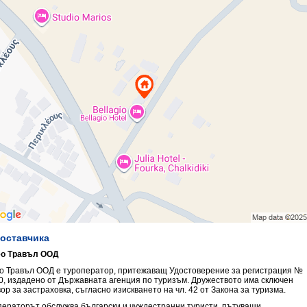
доставчика
о Травъл ООД
о Травъл ООД е туроператор, притежаващ Удостоверение за регистрация №
0, издадено от Държавната агенция по туризъм. Дружеството има сключен
ор за застраховка, съгласно изискването на чл. 42 от Закона за туризма.
ператорът обслужва български и чуждестранни туристи, пътуващи