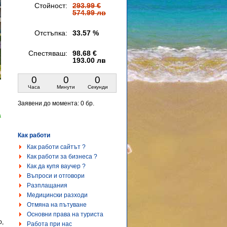
Стойност:
293.99 €
574.99 лв
Отстъпка:
33.57 %
Спестяваш:
98.68 €
193.00 лв
0
0
0
Часа
Минути
Секунди
Заявени до момента:
0 бр.
а
Как работи
Как работи сайтът ?
Как работи за бизнеса ?
Как да купя ваучер ?
Въпроси и отговори
Разплащания
Медицински разходи
Отмяна на пътуване
Основни права на туриста
р,
Работа при нас