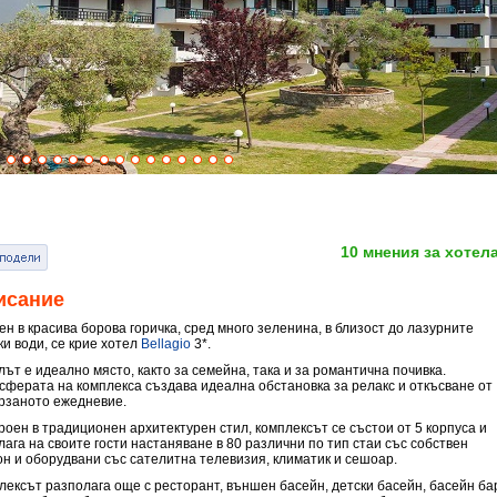
10 мнения за хотел
исание
ен в красива борова горичка, сред много зеленина, в близост до лазурните
ки води, се крие хотел
Bellagio
3*.
ът е идеално място, както за семейна, така и за романтична почивка.
сферата на комплекса създава идеална обстановка за релакс и откъсване от
рзаното ежедневие.
роен в традиционен архитектурен стил, комплексът се състои от 5 корпуса и
лага на своите гости настаняване в 80 различни по тип стаи със собствен
он и оборудвани със сателитна телевизия, климатик и сешоар.
лексът разполага още с ресторант, външен басейн, детски басейн, басейн ба