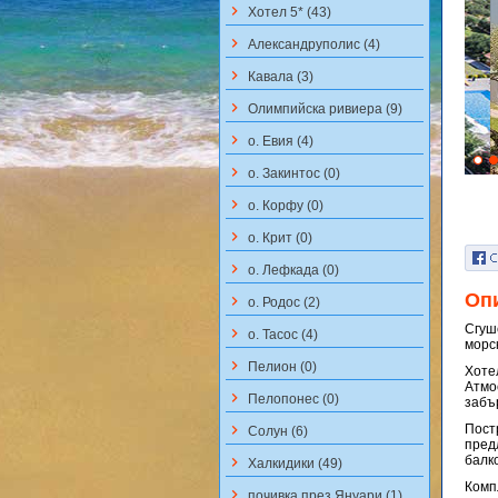
keyboard_arrow_right
Хотел 5* (43)
keyboard_arrow_right
Aлександруполис (4)
keyboard_arrow_right
Кавала (3)
keyboard_arrow_right
Олимпийска ривиера (9)
keyboard_arrow_right
о. Евия (4)
keyboard_arrow_right
о. Закинтос (0)
keyboard_arrow_right
о. Корфу (0)
keyboard_arrow_right
о. Крит (0)
keyboard_arrow_right
о. Лефкада (0)
Оп
keyboard_arrow_right
о. Родос (2)
Сгуш
keyboard_arrow_right
о. Тасос (4)
морс
keyboard_arrow_right
Пелион (0)
Хотел
Атмо
keyboard_arrow_right
Пелопонес (0)
забъ
keyboard_arrow_right
Пост
Солун (6)
пред
балк
keyboard_arrow_right
Халкидики (49)
Комп
keyboard_arrow_right
почивка през Януари (1)