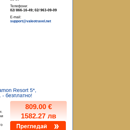
Телефони:
02/ 866-16-49; 02/ 963-09-09
E-mail:
support@valeotravel.net
tamon Resort 5*,
 - безплатно!
809.00 €
и.
1582.27 лв
ни
то