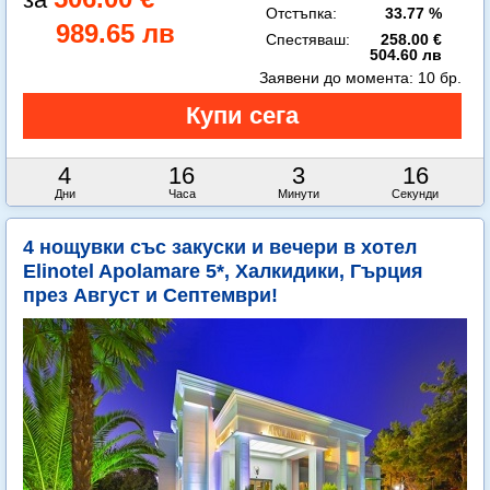
Отстъпка:
33.77 %
989.65 лв
Спестяваш:
258.00 €
504.60 лв
Заявени до момента:
10 бр.
4
16
3
14
Дни
Часа
Минути
Секунди
4 нощувки със закуски и вечери в хотел
Elinotel Apolamare 5*, Халкидики, Гърция
през Август и Септември!