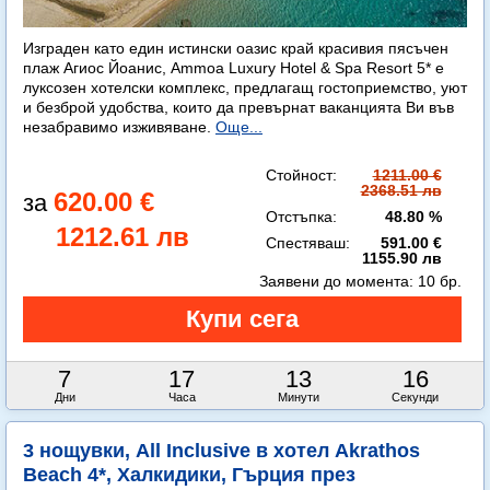
Изграден като един истински оазис край красивия пясъчен
плаж Агиос Йоанис, Ammoa Luxury Hotel & Spa Resort 5* е
луксозен хотелски комплекс, предлагащ гостоприемство, уют
и безброй удобства, които да превърнат ваканцията Ви във
незабравимо изживяване.
Още...
Стойност:
1211.00 €
2368.51 лв
620.00 €
Отстъпка:
48.80 %
1212.61 лв
Спестяваш:
591.00 €
1155.90 лв
Заявени до момента:
10 бр.
7
17
13
14
Дни
Часа
Минути
Секунди
3 нощувки, All Inclusive в хотел Akrathos
Beach 4*, Халкидики, Гърция през