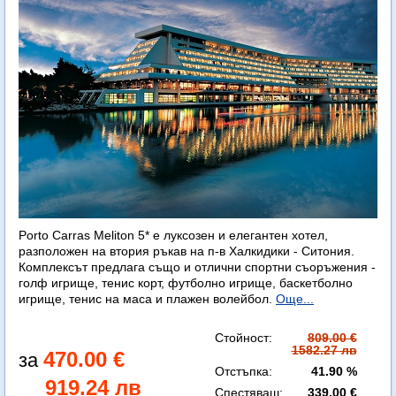
Porto Carras Meliton 5* е луксозен и елегантен хотел,
разположен на втория ръкав на п-в Халкидики - Ситония.
Комплексът предлага също и отлични спортни съоръжения -
голф игрище, тенис корт, футболно игрище, баскетболно
игрище, тенис на маса и плажен волейбол.
Още...
Стойност:
809.00 €
1582.27 лв
470.00 €
Отстъпка:
41.90 %
919.24 лв
Спестяваш:
339.00 €