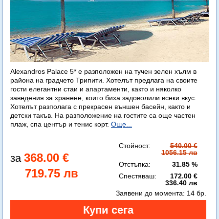
Alexandros Palace 5* e разположен на тучен зелен хълм в
района на градчето Трипити. Хотелът предлага на своите
гости елегантни стаи и апартаменти, както и няколко
заведения за хранене, които биха задоволили всеки вкус.
Хотелът разполага с прекрасен външен басейн, както и
детски такъв. На разположение на гостите са още частен
плаж, спа център и тенис корт.
Още...
Стойност:
540.00 €
1056.15 лв
368.00 €
Отстъпка:
31.85 %
719.75 лв
Спестяваш:
172.00 €
336.40 лв
Заявени до момента:
14 бр.