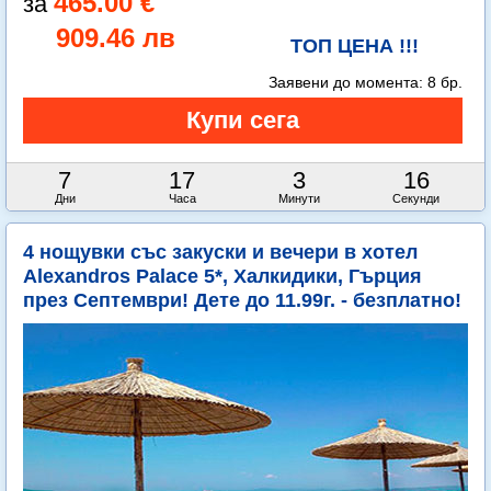
465.00 €
909.46 лв
ТОП ЦЕНА !!!
Заявени до момента:
8 бр.
7
17
3
14
Дни
Часа
Минути
Секунди
4 нощувки със закуски и вечери в хотел
Alexandros Palace 5*, Халкидики, Гърция
през Септември! Дете до 11.99г. - безплатно!