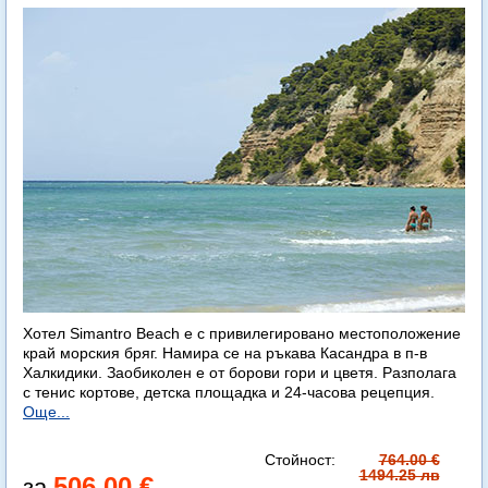
Хотел Simantro Beach е с привилегировано местоположение
край морския бряг. Намира се на ръкава Касандра в п-в
Халкидики. Заобиколен е от борови гори и цветя. Разполага
с тенис кортове, детска площадка и 24-часова рецепция.
Още...
Стойност:
764.00 €
1494.25 лв
506.00 €