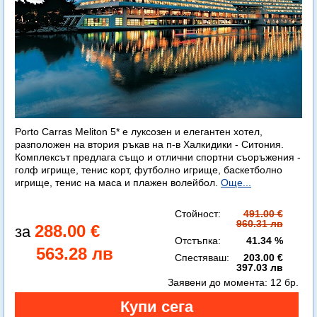
Porto Carras Meliton 5* е луксозен и елегантен хотел,
разположен на втория ръкав на п-в Халкидики - Ситония.
Комплексът предлага също и отлични спортни съоръжения -
голф игрище, тенис корт, футболно игрище, баскетболно
игрище, тенис на маса и плажен волейбол.
Още...
Стойност:
491.00 €
960.31 лв
288.00 €
Отстъпка:
41.34 %
563.28 лв
Спестяваш:
203.00 €
397.03 лв
Заявени до момента:
12 бр.