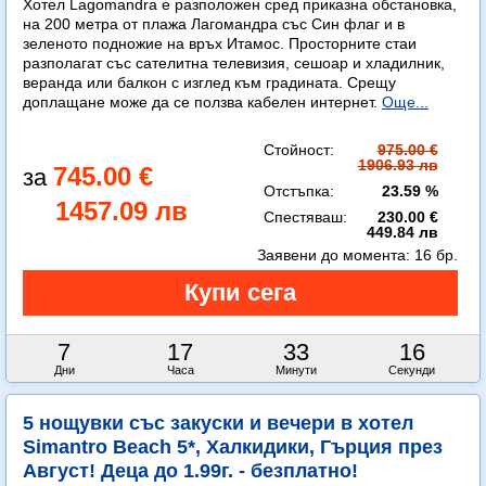
Хотел Lagomandra е разположен сред приказна обстановка,
на 200 метра от плажа Лагомандра със Син флаг и в
зеленото подножие на връх Итамос. Просторните стаи
разполагат със сателитна телевизия, сешоар и хладилник,
веранда или балкон с изглед към градината. Срещу
доплащане може да се ползва кабелен интернет.
Още...
Стойност:
975.00 €
1906.93 лв
745.00 €
Отстъпка:
23.59 %
1457.09 лв
Спестяваш:
230.00 €
449.84 лв
Заявени до момента:
16 бр.
7
17
33
14
Дни
Часа
Минути
Секунди
5 нощувки със закуски и вечери в хотел
Simantro Beach 5*, Халкидики, Гърция през
Август! Деца до 1.99г. - безплатно!