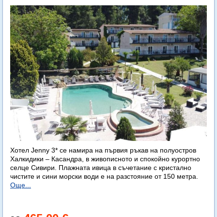
Хотел Jenny 3* се намира на първия ръкав на полуостров
Халкидики – Касандра, в живописното и спокойно курортно
селце Сивири. Плажната ивица в съчетание с кристално
чистите и сини морски води е на разстояние от 150 метра.
Още...