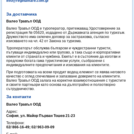
info@reginamare.com.gr
За доставчика
Валео Травъл ООД
Валео Травъл ООД е туроператор, притежаващ Удостоверение за
регистрация № 05620, издадено от Държавната агенция по туризъм.
Дружеството има сключен договор за застраховка, съгласно
изискването на чл. 42 от Закона за туризма.
Туроператорът обслужва български и чуждестранни туристи,
пътуващи индивидуално или групово, а така също и корпоративни
клиенти от страната и чужбина. Екипът е в състояние да изготви и
предложи богата гама туристически услуги, съобразени с
индивидуалните предпочитания и изисквания на клиентите.
При подготовката на всеки продукт водещ елемент се явява неговото
качество с оглед спечелване и запазване доверието на клиентите.
Валео Травъл ООД залага на коректни взаимоотношения с туристите
и своите партньори като основа на дълготрайно и ползотворно
сътрудничество.
За контакти
Валео Травъл ООД
Адрес:
София
,
ул. Майор Първан Тошев 21-23
Телефони:
02/ 866-16-49; 02/ 963-09-09