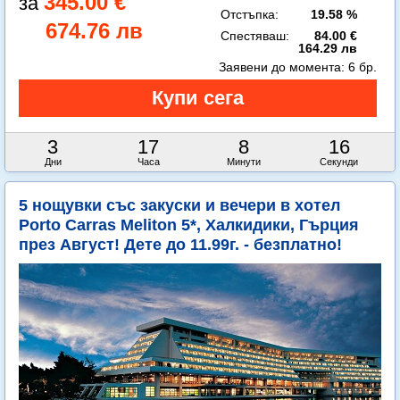
345.00 €
Отстъпка:
19.58 %
674.76 лв
Спестяваш:
84.00 €
164.29 лв
Заявени до момента:
6 бр.
3
17
8
14
Дни
Часа
Минути
Секунди
5 нощувки със закуски и вечери в хотел
Porto Carras Meliton 5*, Халкидики, Гърция
през Август! Дете до 11.99г. - безплатно!