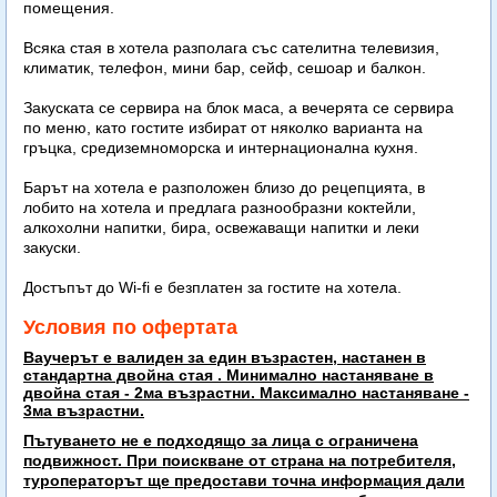
помещения.
Всяка стая в хотела разполага със сателитна телевизия,
климатик, телефон, мини бар, сейф, сешоар и балкон.
Закуската се сервира на блок маса, а вечерята се сервира
по меню, като гостите избират от няколко варианта на
гръцка, средиземноморска и интернационална кухня.
Барът на хотела е разположен близо до рецепцията, в
лобито на хотела и предлага разнообразни коктейли,
алкохолни напитки, бира, освежаващи напитки и леки
закуски.
Достъпът до Wi-fi е безплатен за гостите на хотела.
Условия по офертата
Ваучерът е валиден за един възрастен, настанен в
стандартна двойна стая . Минимално настаняване в
двойна стая - 2ма възрастни. Максимално настаняване -
3ма възрастни.
Пътуването не е подходящо за лица с ограничена
подвижност. При поискване от страна на потребителя,
туроператорът ще предостави точна информация дали