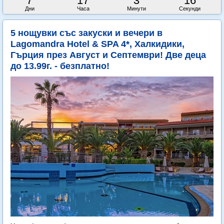
7
17
3
14
Дни
Часа
Минути
Секунди
5 нощувки със закуски и вечери в
Lagomandra Hotel & SPA 4*, Халкидики,
Гърция през Август и Септември! Две деца
до 13.99г. - безплатно!