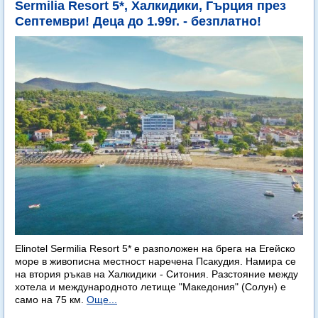
Sermilia Resort 5*, Халкидики, Гърция през
Септември! Деца до 1.99г. - безплатно!
Elinotel Sermilia Resort 5* е разположен на брега на Егейско
море в живописна местност наречена Псакудия. Намира се
на втория ръкав на Халкидики - Ситония. Разстояние между
хотела и международното летище "Македония" (Солун) е
само на 75 км.
Още...