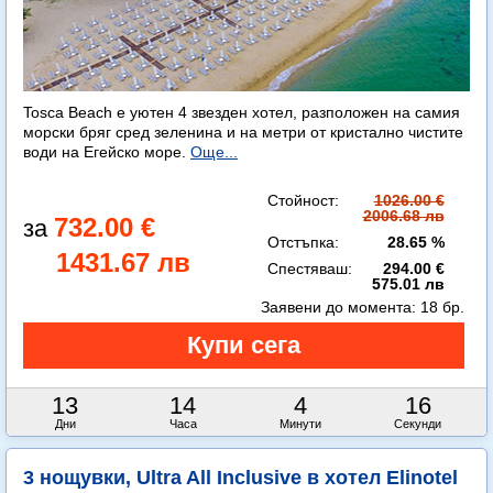
Tosca Beach е уютен 4 звезден хотел, разположен на самия
морски бряг сред зеленина и на метри от кристално чистите
води на Егейско море.
Още...
Стойност:
1026.00 €
2006.68 лв
732.00 €
Отстъпка:
28.65 %
1431.67 лв
Спестяваш:
294.00 €
575.01 лв
Заявени до момента:
18 бр.
13
14
4
14
Дни
Часа
Минути
Секунди
3 нощувки, Ultra All Inclusive в хотел Elinotel