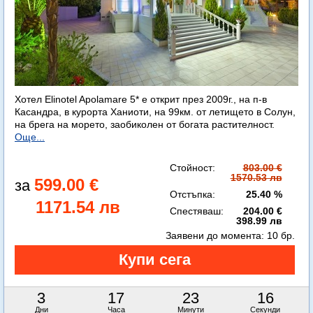
Хотел Elinotel Apolamare 5* е открит през 2009г., на п-в
Касандра, в курорта Ханиоти, на 99км. от летището в Солун,
на брега на морето, заобиколен от богата растителност.
Още...
Стойност:
803.00 €
1570.53 лв
599.00 €
Отстъпка:
25.40 %
1171.54 лв
Спестяваш:
204.00 €
398.99 лв
Заявени до момента:
10 бр.
3
17
23
14
Дни
Часа
Минути
Секунди