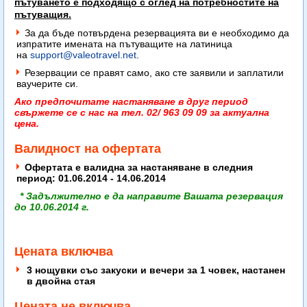
пътуването е подходящо с оглед на потребностите на
пътуващия.
За да бъде потвърдена резервацията ви е необходимо да
изпратите имената на пътуващите на латиница
на
support@valeotravel.net
.
Резервации се правят само, ако сте заявили и заплатили
ваучерите си.
Ако предпочитате настаняване в друг период
свържете се с нас на тел. 02/ 963 09 09 за актуална
цена.
Валидност на офертата
Oфертата е валидна за настаняване в следния
период: 01.06.2014 - 14.06.2014
* Задължително е да направите Вашата резервация
до 10.06.2014 г.
Цената включва
3 нощувки със закуски и вечери за 1 човек, настанен
в двойна стая
Цената не включва