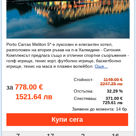
Porto Carras Meliton 5* е луксозен и елегантен хотел,
разположен на втория ръкав на п-в Халкидики - Ситония.
Комплексът предлага също и отлични спортни съоръжения -
голф игрище, тенис корт, футболно игрище, баскетболно
игрище, тенис на маса и плажен волейбол.
Още...
Стойност:
1149.00 €
2247.25 лв
778.00 €
Отстъпка:
32.29 %
1521.64 лв
Спестяваш:
371.00 €
725.61 лв
Заявени до момента:
14 бр.