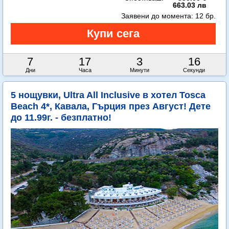
663.03 лв
Заявени до момента:
12 бр.
7
17
3
14
Дни
Часа
Минути
Секунди
5 нощувки, Ultra All Inclusive в хотел Tosca
Beach 4*, Кавала, Гърция през Август! Дете
до 11.99г. - безплатно!