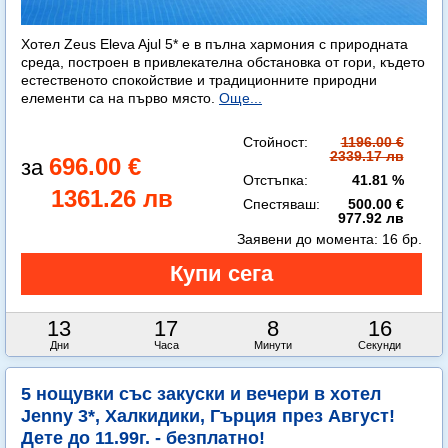
Хотел Zeus Eleva Ajul 5* е в пълна хармония с природната
среда, построен в привлекателна обстановка от гори, където
естественото спокойствие и традиционните природни
елементи са на първо място.
Още...
Стойност:
1196.00 €
2339.17 лв
696.00 €
Отстъпка:
41.81 %
1361.26 лв
Спестяваш:
500.00 €
977.92 лв
Заявени до момента:
16 бр.
13
17
8
14
Дни
Часа
Минути
Секунди
5 нощувки със закуски и вечери в хотел
Jenny 3*, Халкидики, Гърция през Август!
Дете до 11.99г. - безплатно!