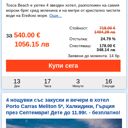
Tosca Beach е уютен 4 звезден хотел, разположен на самия
морски бряг сред зеленина и на метри от кристално чистите
води на Егейско море.
Още...
Стойност:
718.00 €
1404.29 лв
540.00 €
Отстъпка:
24.79 %
1056.15 лв
Спестяваш:
178.00 €
348.14 лв
Заявени до момента:
14 бр.
13
17
3
14
Дни
Часа
Минути
Секунди
4 нощувки със закуски и вечери в хотел
Porto Carras Meliton 5*, Халкидики, Гърция
през Септември! Дете до 11.99г. - безплатно!