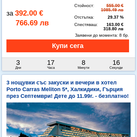
Стойност:
555.00 €
1085.49 лв
392.00 €
Отстъпка:
29.37 %
766.69 лв
Спестяваш:
163.00 €
318.80 лв
Заявени до момента:
8 бр.
3
17
8
14
Дни
Часа
Минути
Секунди
3 нощувки със закуски и вечери в хотел
Porto Carras Meliton 5*, Халкидики, Гърция
през Септември! Дете до 11.99г. - безплатно!