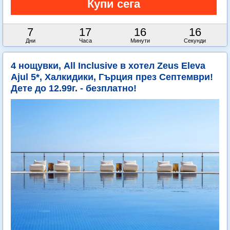
7
17
16
14
Дни
Часа
Минути
Секунди
4 нощувки, All Inclusive в хотел Zeus Eleva
Ajul 5*, Халкидики, Гърция през Септември!
Дете до 12.99г. - безплатно!