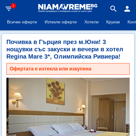
1
filter_list
search
person
Всички оферти
Изтекли оферти
Хотели
Круизи
Кон
Почивка в Гърция през м.Юни! 3
нощувки със закуски и вечери в хотел
Regina Mare 3*, Олимпийска Ривиера!
Офертата е изтекла или изкупена