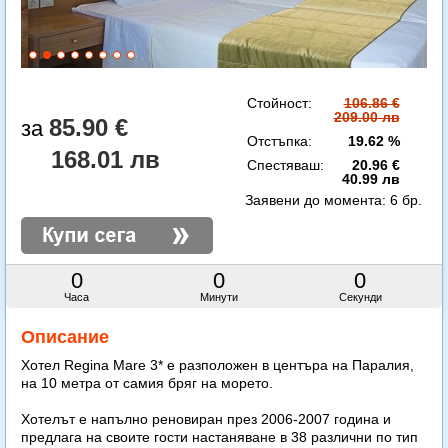
Стойност:
106.86 €
209.00 лв
85.90 €
Отстъпка:
19.62 %
168.01 лв
Спестяваш:
20.96 €
40.99 лв
Заявени до момента:
6 бр.
0
0
0
Часа
Минути
Секунди
Описание
Хотел Regina Mare 3* е разположен в центъра на Паралия,
на 10 метра от самия бряг на морето.
Хотелът е напълно реновиран през 2006-2007 година и
предлага на своите гости настаняване в 38 различни по тип